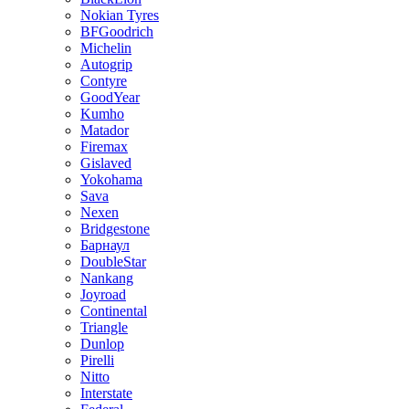
Nokian Tyres
BFGoodrich
Michelin
Autogrip
Contyre
GoodYear
Kumho
Matador
Firemax
Gislaved
Yokohama
Sava
Nexen
Bridgestone
Барнаул
DoubleStar
Nankang
Joyroad
Continental
Triangle
Dunlop
Pirelli
Nitto
Interstate