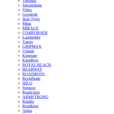
Tracmax
Streamstone
Vittos
Goodride
Ikon Tyres
Mitas
MIRAGE
COMFORSER
Landspider
Torero
GRIPMAX
Unistar
Kingnate
KingBoss
ROYAL BLACK
BEARWAY
ROADBOSS
RockBlade
HILO
Sumaxx
Roadcruza
ARMSTRONG
Rotalla
Roadking
Aplus