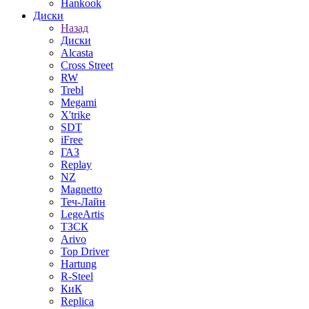
Hankook
Диски
Назад
Диски
Alcasta
Cross Street
RW
Trebl
Megami
X'trike
SDT
iFree
ГАЗ
Replay
NZ
Magnetto
Теч-Лайн
LegeArtis
ТЗСК
Arivo
Top Driver
Hartung
R-Steel
КиК
Replica