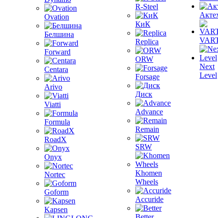
R-Steel
Акте
Ovation
КиК
Белшина
VAR
Replica
Forward
ORW
Next
Centara
Level
Forsage
Arivo
Диск
Viatti
Advance
Formula
Remain
RoadX
SRW
Onyx
Khomen
Nortec
Wheels
Goform
Accuride
Kapsen
Better