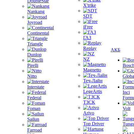
DoubleStar
X'trike
Nankang
SDT
Joyroad
iFree
Continental
ГАЗ
Triangle
Replay
АКБ
Dunlop
NZ
Pirelli
Bosc
Magnetto
Nitto
Globa
Теч-Лайн
Interstate
LegeArtis
Inci
Federal
Formu
ТЗСК
Foman
Volt
Arivo
Sailun
Top Driver
Tungs
Farroad