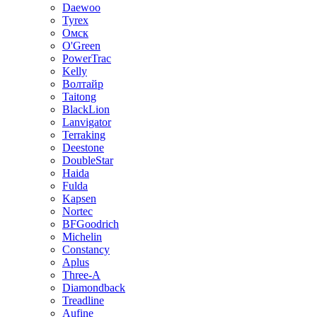
Daewoo
Tyrex
Омск
O'Green
PowerTrac
Kelly
Волтайр
Taitong
BlackLion
Lanvigator
Terraking
Deestone
DoubleStar
Haida
Fulda
Kapsen
Nortec
BFGoodrich
Michelin
Constancy
Aplus
Three-A
Diamondback
Treadline
Aufine