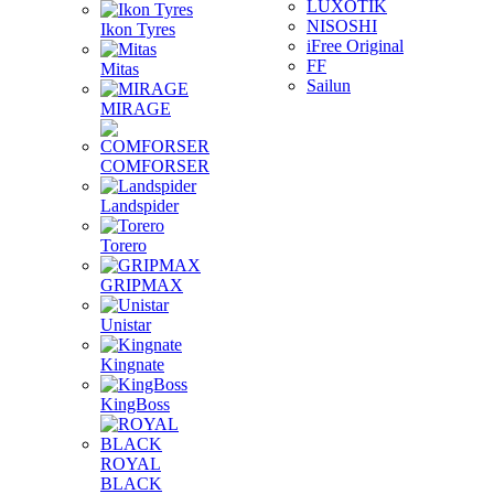
LUXOTIK
NISOSHI
Ikon Tyres
iFree Original
FF
Mitas
Sailun
MIRAGE
COMFORSER
Landspider
Torero
GRIPMAX
Unistar
Kingnate
KingBoss
ROYAL
BLACK