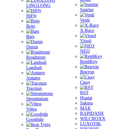
LINGLONG
Sunrise
HiFly
Venti
Boto
X-Race
Bars
Vissol
Durun
NEO
Roadstone
RepliKey
Landsail
Вектор
Antares
Скад
Tracmax
RST
Huatai
Streamstone
Sakura
MAK
Vittos
RAPIDASH
WILCROXX
Goodride
LUXOTIK
NISOSHI