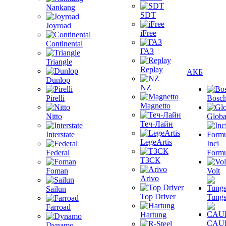
Nankang
SDT
Joyroad
iFree
Continental
ГАЗ
Triangle
Replay
АКБ
Dunlop
NZ
Pirelli
Bosc
Magnetto
Nitto
Globa
Теч-Лайн
Interstate
LegeArtis
Inci
Federal
Formu
ТЗСК
Foman
Volt
Arivo
Sailun
Top Driver
Tungs
Farroad
Hartung
CAU
Dynamo