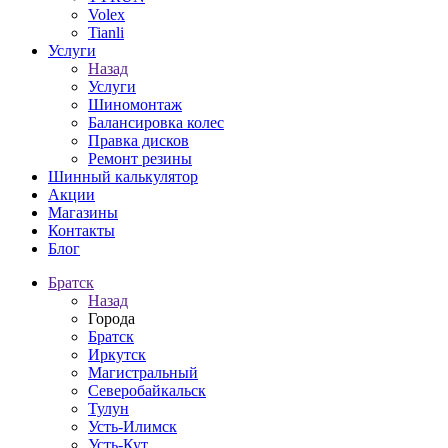
Volex
Tianli
Услуги
Назад
Услуги
Шиномонтаж
Балансировка колес
Правка дисков
Ремонт резины
Шинный калькулятор
Акции
Магазины
Контакты
Блог
Братск
Назад
Города
Братск
Иркутск
Магистральный
Северобайкальск
Тулун
Усть-Илимск
Усть-Кут