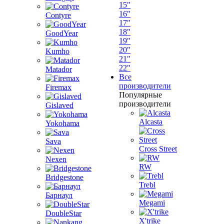
15"
16"
Contyre
17"
18"
GoodYear
19"
20"
Kumho
21"
22"
Matador
Все
производители
Firemax
Популярные
производители
Gislaved
Alcasta
Yokohama
Sava
Cross Street
Nexen
RW
Bridgestone
Trebl
Барнаул
Megami
DoubleStar
X'trike