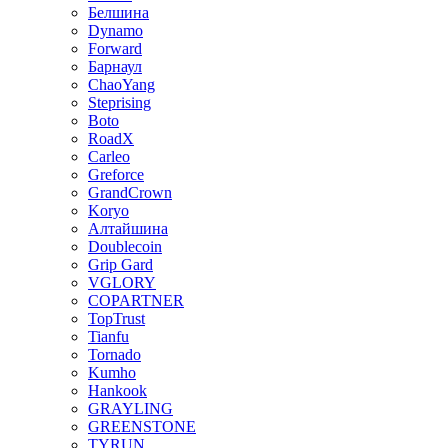
Белшина
Dynamo
Forward
Барнаул
ChaoYang
Steprising
Boto
RoadX
Carleo
Greforce
GrandCrown
Koryo
Алтайшина
Doublecoin
Grip Gard
VGLORY
COPARTNER
TopTrust
Tianfu
Tornado
Kumho
Hankook
GRAYLING
GREENSTONE
TYRUN