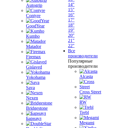
14"
Autogrip
15"
16"
Contyre
17"
18"
GoodYear
19"
20"
Kumho
21"
22"
Matador
Все
производители
Firemax
Популярные
производители
Gislaved
Alcasta
Yokohama
Sava
Cross Street
Nexen
RW
Bridgestone
Trebl
Барнаул
Megami