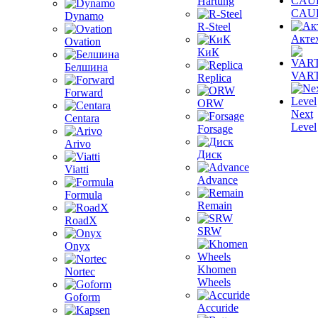
Hartung
CAU
Dynamo
R-Steel
Акте
Ovation
КиК
Белшина
VAR
Replica
Forward
ORW
Next
Centara
Level
Forsage
Arivo
Диск
Viatti
Advance
Formula
Remain
RoadX
SRW
Onyx
Khomen
Nortec
Wheels
Goform
Accuride