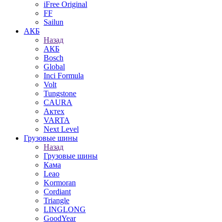
iFree Original
FF
Sailun
АКБ
Назад
АКБ
Bosch
Global
Inci Formula
Volt
Tungstone
CAURA
Актех
VARTA
Next Level
Грузовые шины
Назад
Грузовые шины
Кама
Leao
Kormoran
Cordiant
Triangle
LINGLONG
GoodYear