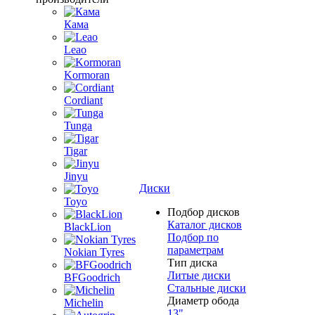
Кама
Leao
Kormoran
Cordiant
Tunga
Tigar
Jinyu
Диски
Toyo
Подбор дисков
Каталог дисков
BlackLion
Подбор по
параметрам
Nokian Tyres
Тип диска
Литые диски
BFGoodrich
Стальные диски
Диаметр обода
Michelin
13"