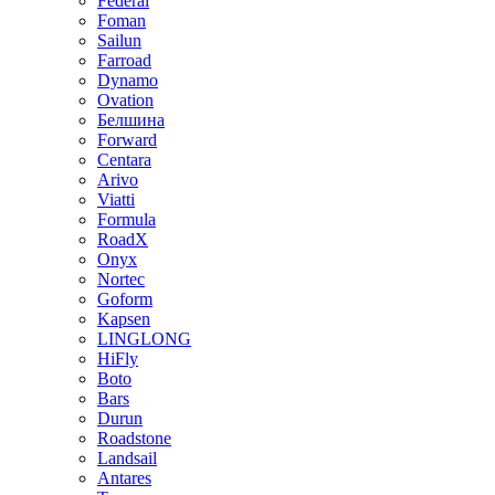
Federal
Foman
Sailun
Farroad
Dynamo
Ovation
Белшина
Forward
Centara
Arivo
Viatti
Formula
RoadX
Onyx
Nortec
Goform
Kapsen
LINGLONG
HiFly
Boto
Bars
Durun
Roadstone
Landsail
Antares