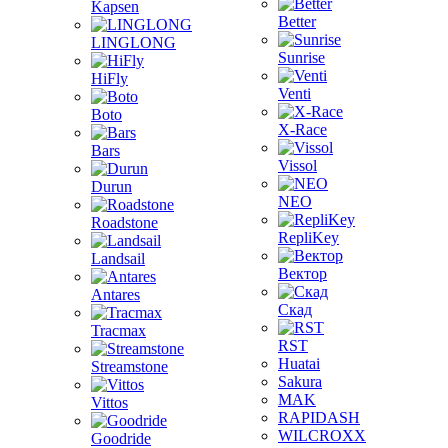
Kapsen
Better
LINGLONG
Sunrise
HiFly
Venti
Boto
X-Race
Bars
Vissol
Durun
NEO
Roadstone
RepliKey
Landsail
Вектор
Antares
Скад
Tracmax
RST
Huatai
Streamstone
Sakura
MAK
Vittos
RAPIDASH
WILCROXX
Goodride