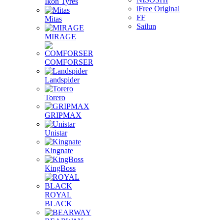
Ikon Tyres
iFree Original
FF
Mitas
Sailun
MIRAGE
COMFORSER
Landspider
Torero
GRIPMAX
Unistar
Kingnate
KingBoss
ROYAL
BLACK