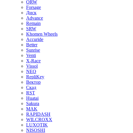
ORW
Forsage
Диск
Advance
Remain
SRW
Khomen Wheels
Accuride
Better
Sunrise
Venti
X-Race
Vissol
NEO
RepliKey
Вектор
Скад
RST
Huatai
Sakura
MAK
RAPIDASH
WILCROXX
LUXOTIK
NISOSHI