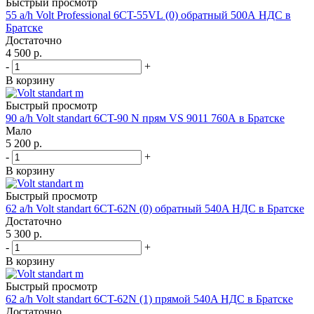
Быстрый просмотр
55 a/h Volt Professional 6CT-55VL (0) обратный 500А НДС в
Братске
Достаточно
4 500
р.
-
+
В корзину
Быстрый просмотр
90 a/h Volt standart 6CT-90 N прям VS 9011 760А в Братске
Мало
5 200
р.
-
+
В корзину
Быстрый просмотр
62 a/h Volt standart 6CT-62N (0) обратный 540A НДС в Братске
Достаточно
5 300
р.
-
+
В корзину
Быстрый просмотр
62 a/h Volt standart 6CT-62N (1) прямой 540A НДС в Братске
Достаточно