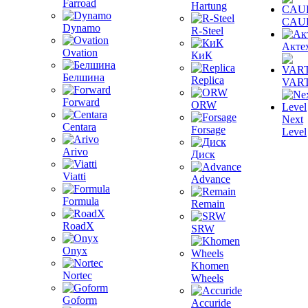
Farroad
Hartung
CAU
Dynamo
R-Steel
Акте
Ovation
КиК
Белшина
Replica
VAR
Forward
ORW
Next
Centara
Forsage
Level
Arivo
Диск
Viatti
Advance
Formula
Remain
RoadX
SRW
Onyx
Khomen
Nortec
Wheels
Goform
Accuride