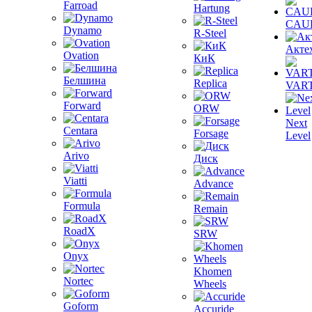
Farroad
Hartung
CAU
Dynamo
R-Steel
Акте
Ovation
КиК
Белшина
Replica
VAR
Forward
ORW
Next
Centara
Forsage
Level
Arivo
Диск
Viatti
Advance
Formula
Remain
RoadX
SRW
Onyx
Khomen
Nortec
Wheels
Goform
Accuride