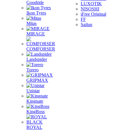
Goodride
LUXOTIK
NISOSHI
Ikon Tyres
iFree Original
FF
Mitas
Sailun
MIRAGE
COMFORSER
Landspider
Torero
GRIPMAX
Unistar
Kingnate
KingBoss
ROYAL