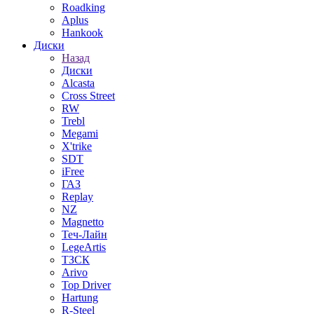
Roadking
Aplus
Hankook
Диски
Назад
Диски
Alcasta
Cross Street
RW
Trebl
Megami
X'trike
SDT
iFree
ГАЗ
Replay
NZ
Magnetto
Теч-Лайн
LegeArtis
ТЗСК
Arivo
Top Driver
Hartung
R-Steel