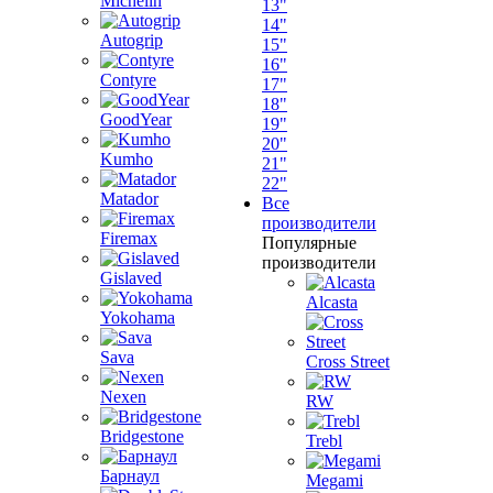
Michelin
13"
14"
Autogrip
15"
16"
Contyre
17"
18"
GoodYear
19"
20"
Kumho
21"
22"
Matador
Все
производители
Firemax
Популярные
производители
Gislaved
Alcasta
Yokohama
Sava
Cross Street
Nexen
RW
Bridgestone
Trebl
Барнаул
Megami