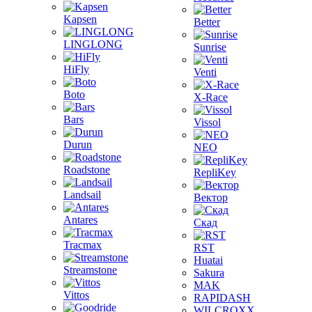
Kapsen
Better
LINGLONG
Sunrise
HiFly
Venti
Boto
X-Race
Bars
Vissol
Durun
NEO
Roadstone
RepliKey
Landsail
Вектор
Antares
Скад
Tracmax
RST
Huatai
Streamstone
Sakura
MAK
Vittos
RAPIDASH
WILCROXX