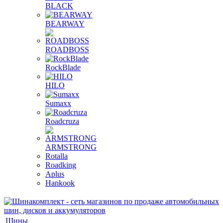
BLACK
BEARWAY
ROADBOSS
RockBlade
HILO
Sumaxx
Roadcruza
ARMSTRONG
Rotalla
Roadking
Aplus
Hankook
Шины