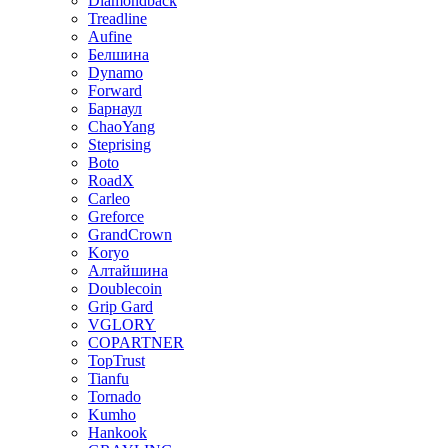
Diamondback
Treadline
Aufine
Белшина
Dynamo
Forward
Барнаул
ChaoYang
Steprising
Boto
RoadX
Carleo
Greforce
GrandCrown
Koryo
Алтайшина
Doublecoin
Grip Gard
VGLORY
COPARTNER
TopTrust
Tianfu
Tornado
Kumho
Hankook