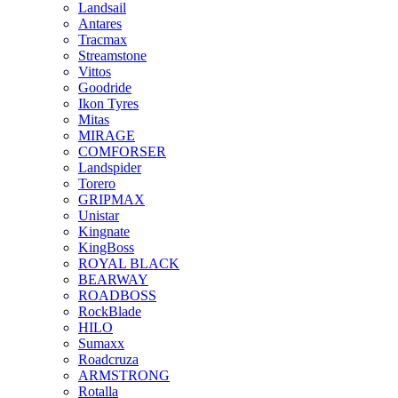
Landsail
Antares
Tracmax
Streamstone
Vittos
Goodride
Ikon Tyres
Mitas
MIRAGE
COMFORSER
Landspider
Torero
GRIPMAX
Unistar
Kingnate
KingBoss
ROYAL BLACK
BEARWAY
ROADBOSS
RockBlade
HILO
Sumaxx
Roadcruza
ARMSTRONG
Rotalla