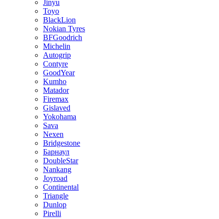
Jinyu
Toyo
BlackLion
Nokian Tyres
BFGoodrich
Michelin
Autogrip
Contyre
GoodYear
Kumho
Matador
Firemax
Gislaved
Yokohama
Sava
Nexen
Bridgestone
Барнаул
DoubleStar
Nankang
Joyroad
Continental
Triangle
Dunlop
Pirelli