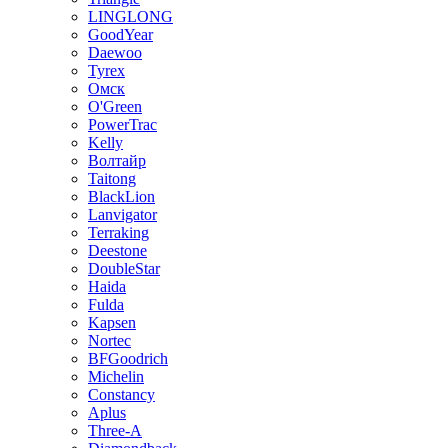
LINGLONG
GoodYear
Daewoo
Tyrex
Омск
O'Green
PowerTrac
Kelly
Волтайр
Taitong
BlackLion
Lanvigator
Terraking
Deestone
DoubleStar
Haida
Fulda
Kapsen
Nortec
BFGoodrich
Michelin
Constancy
Aplus
Three-A