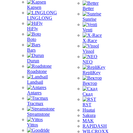
Kapsen
Better
LINGLONG
Sunrise
HiFly
Venti
Boto
X-Race
Bars
Vissol
Durun
NEO
Roadstone
RepliKey
Landsail
Вектор
Antares
Скад
Tracmax
RST
Huatai
Streamstone
Sakura
MAK
Vittos
RAPIDASH
WILCROXX