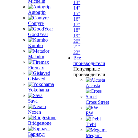
Michelin
13"
14"
Autogrip
15"
16"
Contyre
17"
18"
GoodYear
19"
20"
Kumho
21"
22"
Matador
Все
производители
Firemax
Популярные
производители
Gislaved
Alcasta
Yokohama
Sava
Cross Street
Nexen
RW
Bridgestone
Trebl
Барнаул
Megami