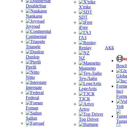
DoubleStar
X'trike
Nankang
SDT
Joyroad
iFree
Continental
ГАЗ
Triangle
Replay
АКБ
Dunlop
NZ
Bosc
Pirelli
Magnetto
Globa
Nitto
Теч-Лайн
Interstate
LegeArtis
Inci
Formu
Federal
ТЗСК
Volt
Foman
Arivo
Sailun
Top Driver
Tungs