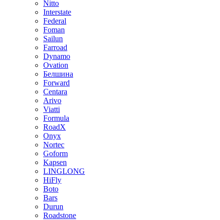
Nitto
Interstate
Federal
Foman
Sailun
Farroad
Dynamo
Ovation
Белшина
Forward
Centara
Arivo
Viatti
Formula
RoadX
Onyx
Nortec
Goform
Kapsen
LINGLONG
HiFly
Boto
Bars
Durun
Roadstone