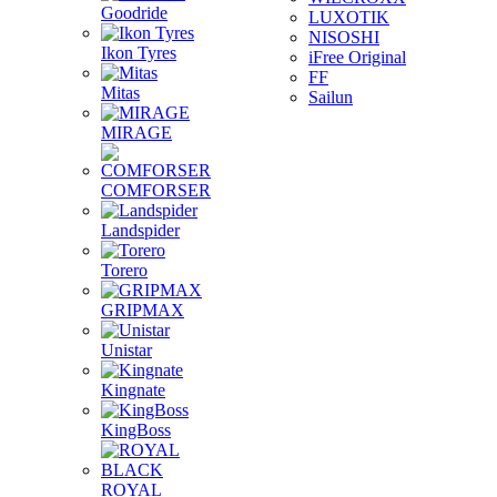
Goodride
LUXOTIK
NISOSHI
Ikon Tyres
iFree Original
FF
Mitas
Sailun
MIRAGE
COMFORSER
Landspider
Torero
GRIPMAX
Unistar
Kingnate
KingBoss
ROYAL