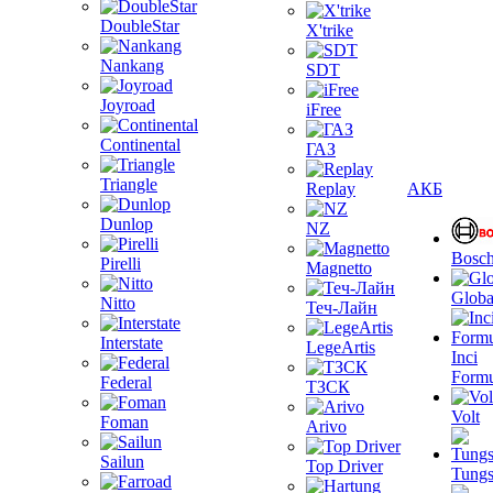
DoubleStar
X'trike
Nankang
SDT
Joyroad
iFree
Continental
ГАЗ
Triangle
Replay
АКБ
Dunlop
NZ
Bosc
Pirelli
Magnetto
Globa
Nitto
Теч-Лайн
Interstate
LegeArtis
Inci
Formu
Federal
ТЗСК
Volt
Foman
Arivo
Sailun
Top Driver
Tungs