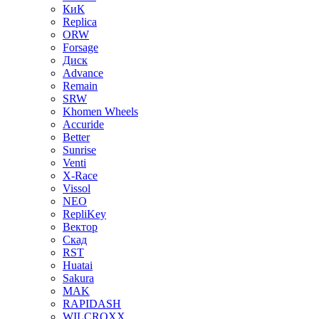
КиК
Replica
ORW
Forsage
Диск
Advance
Remain
SRW
Khomen Wheels
Accuride
Better
Sunrise
Venti
X-Race
Vissol
NEO
RepliKey
Вектор
Скад
RST
Huatai
Sakura
MAK
RAPIDASH
WILCROXX