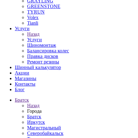
GRAYLING
GREENSTONE
TYRUN
Volex
Tianli
Услуги
Назад
Услуги
Шиномонтаж
Балансировка колес
Правка дисков
Ремонт резины
Шинный калькулятор
Акции
Магазины
Контакты
Блог
Братск
Назад
Города
Братск
Иркутск
Магистральный
Северобайкальск