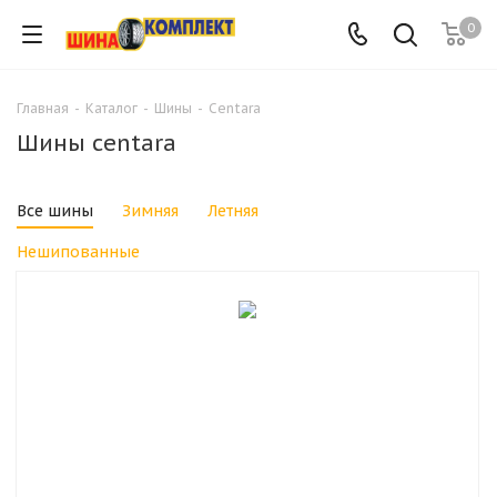
0
Главная
-
Каталог
-
Шины
-
Centara
Шины centara
Все шины
Зимняя
Летняя
Нешипованные