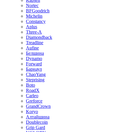
Kapsen
Nortec
BFGoodrich
Michelin
Constancy
Aplus
Three-A
Diamondback
Treadline
Aufine
Белшина
Dynamo
Forward
Барнаул
ChaoYang
Steprising
Boto
RoadX
Carleo
Greforce
GrandCrown
Koryo
Алтайшина
Doublecoin
Grip Gard