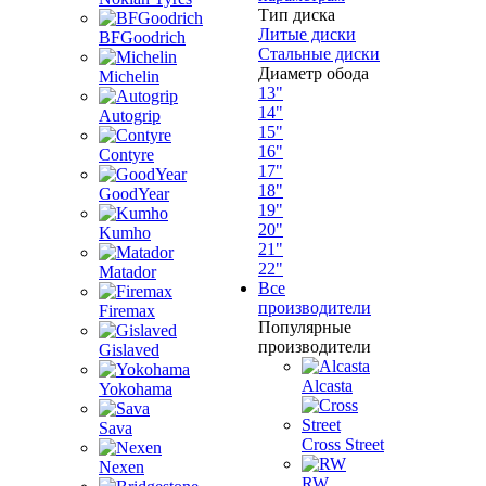
Тип диска
Литые диски
BFGoodrich
Стальные диски
Диаметр обода
Michelin
13"
14"
Autogrip
15"
16"
Contyre
17"
18"
GoodYear
19"
20"
Kumho
21"
22"
Matador
Все
производители
Firemax
Популярные
производители
Gislaved
Alcasta
Yokohama
Sava
Cross Street
Nexen
RW