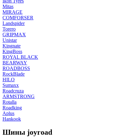
Ikon Tyres
Mitas
MIRAGE
COMFORSER
Landspider
Torero
GRIPMAX
Unistar
Kingnate
KingBoss
ROYAL BLACK
BEARWAY
ROADBOSS
RockBlade
HILO
Sumaxx
Roadcruza
ARMSTRONG
Rotalla
Roadking
Aplus
Hankook
Шины joyroad