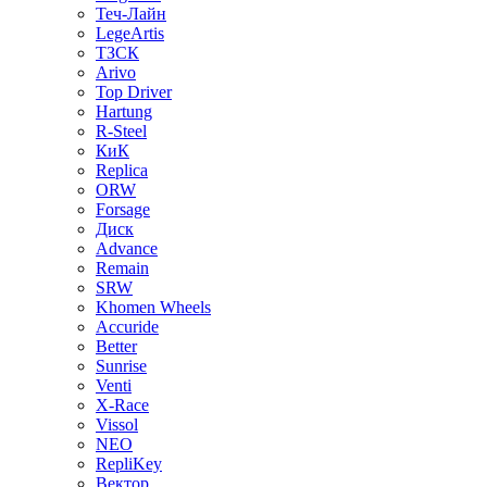
Теч-Лайн
LegeArtis
ТЗСК
Arivo
Top Driver
Hartung
R-Steel
КиК
Replica
ORW
Forsage
Диск
Advance
Remain
SRW
Khomen Wheels
Accuride
Better
Sunrise
Venti
X-Race
Vissol
NEO
RepliKey
Вектор