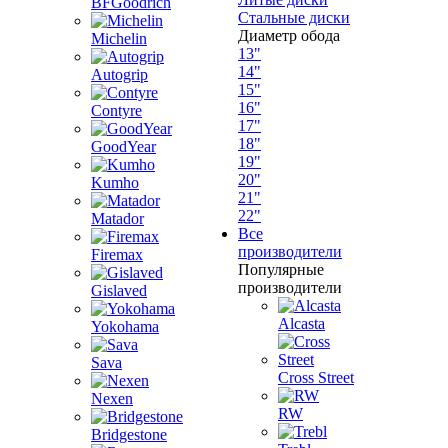
BFGoodrich
Стальные диски
Диаметр обода
Michelin
13"
14"
Autogrip
15"
16"
Contyre
17"
18"
GoodYear
19"
20"
Kumho
21"
22"
Matador
Все
производители
Firemax
Популярные
производители
Gislaved
Alcasta
Yokohama
Sava
Cross Street
Nexen
RW
Bridgestone