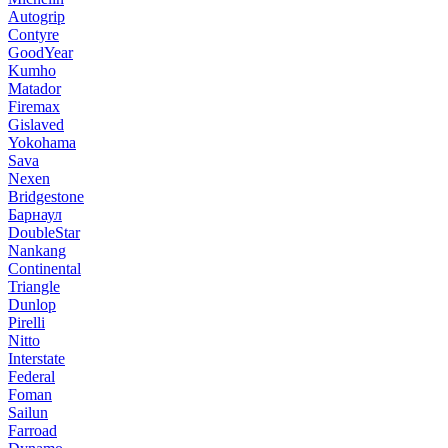
Autogrip
Contyre
GoodYear
Kumho
Matador
Firemax
Gislaved
Yokohama
Sava
Nexen
Bridgestone
Барнаул
DoubleStar
Nankang
Continental
Triangle
Dunlop
Pirelli
Nitto
Interstate
Federal
Foman
Sailun
Farroad