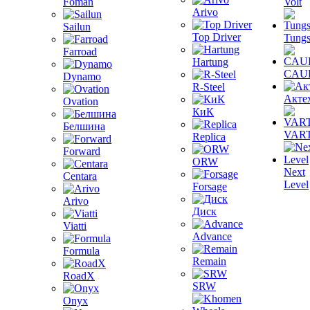
Foman
Volt
Arivo
Sailun
Top Driver
Tungs
Farroad
Hartung
CAU
Dynamo
R-Steel
Акте
Ovation
КиК
Белшина
VAR
Replica
Forward
ORW
Next
Centara
Level
Forsage
Arivo
Диск
Viatti
Advance
Formula
Remain
RoadX
SRW
Onyx