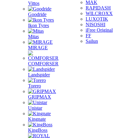
MAK
Vittos
RAPIDASH
WILCROXX
Goodride
LUXOTIK
NISOSHI
Ikon Tyres
iFree Original
FF
Mitas
Sailun
MIRAGE
COMFORSER
Landspider
Torero
GRIPMAX
Unistar
Kingnate
KingBoss