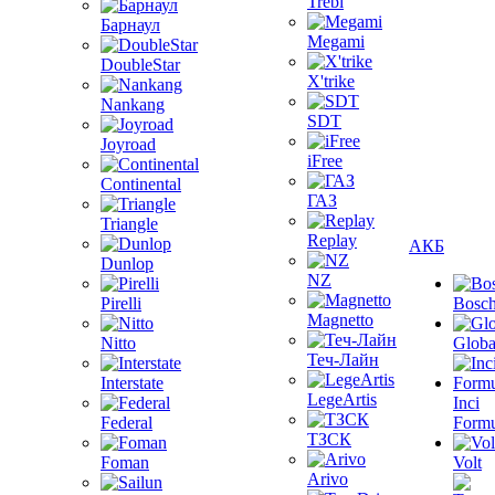
Trebl
Барнаул
Megami
DoubleStar
X'trike
Nankang
SDT
Joyroad
iFree
Continental
ГАЗ
Triangle
Replay
АКБ
Dunlop
NZ
Pirelli
Bosc
Magnetto
Nitto
Globa
Теч-Лайн
Interstate
LegeArtis
Inci
Federal
Formu
ТЗСК
Foman
Volt
Arivo