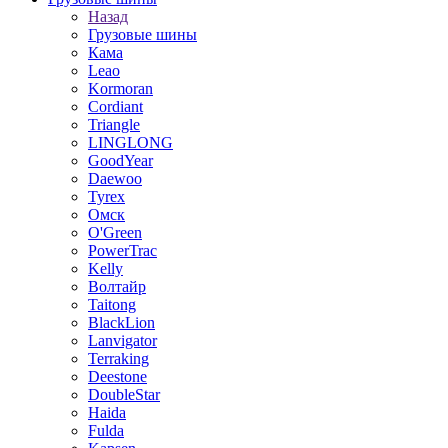
Назад
Грузовые шины
Кама
Leao
Kormoran
Cordiant
Triangle
LINGLONG
GoodYear
Daewoo
Tyrex
Омск
O'Green
PowerTrac
Kelly
Волтайр
Taitong
BlackLion
Lanvigator
Terraking
Deestone
DoubleStar
Haida
Fulda