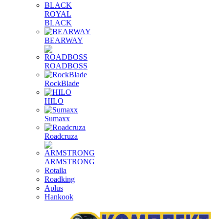
ROYAL
BLACK
BEARWAY
ROADBOSS
RockBlade
HILO
Sumaxx
Roadcruza
ARMSTRONG
Rotalla
Roadking
Aplus
Hankook