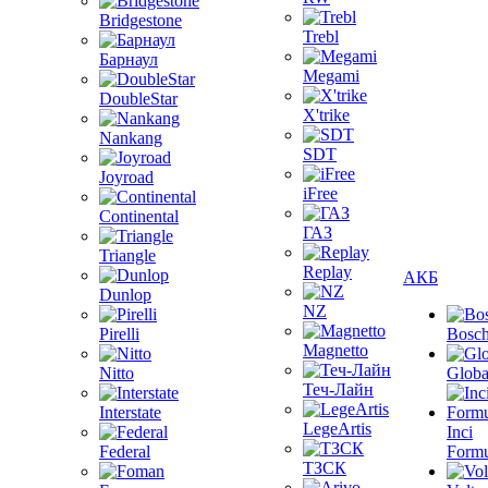
Bridgestone
Trebl
Барнаул
Megami
DoubleStar
X'trike
Nankang
SDT
Joyroad
iFree
Continental
ГАЗ
Triangle
Replay
АКБ
Dunlop
NZ
Pirelli
Bosc
Magnetto
Nitto
Globa
Теч-Лайн
Interstate
LegeArtis
Inci
Federal
Formu
ТЗСК