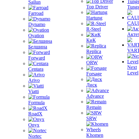
Sailun
Top Driver
Tungs
Farroad
Hartung
CAU
Dynamo
R-Steel
Акте
Ovation
КиК
Белшина
VAR
Replica
Forward
ORW
Next
Centara
Level
Forsage
Arivo
Диск
Viatti
Advance
Formula
Remain
RoadX
SRW
Onyx
Khomen
Nortec