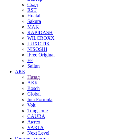
Скад
RST
Huatai
Sakura
MAK
RAPIDASH
WILCROXX
LUXOTIK
NISOSHI
iFree Original
FF
Sailun
АКБ
Назад
АКБ
Bosch
Global
Inci Formula
Volt
Tungstone
CAURA
Актех
VARTA
Next Level
Грузовые шины