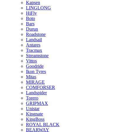
Kapsen
LINGLONG
HiFly
Boto
Bars
Durun
Roadstone
Landsail
Antares
Tracmax
Streamstone
Vittos
Goodride
Ikon Tyres
Mitas
MIRAGE
COMFORSER
Landspider
Torero
GRIPMAX
Unistar
Kingnate
KingBoss
ROYAL BLACK
BEARWAY