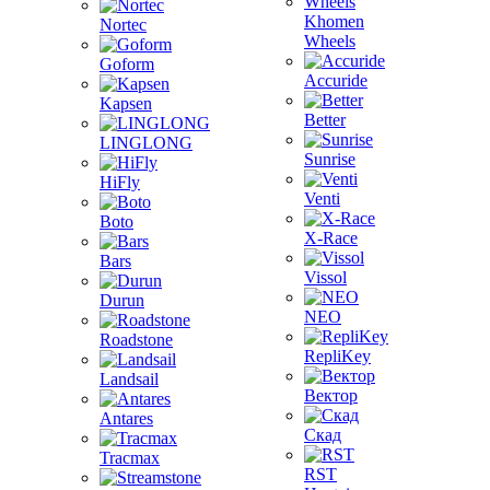
Khomen
Nortec
Wheels
Goform
Accuride
Kapsen
Better
LINGLONG
Sunrise
HiFly
Venti
Boto
X-Race
Bars
Vissol
Durun
NEO
Roadstone
RepliKey
Landsail
Вектор
Antares
Скад
Tracmax
RST