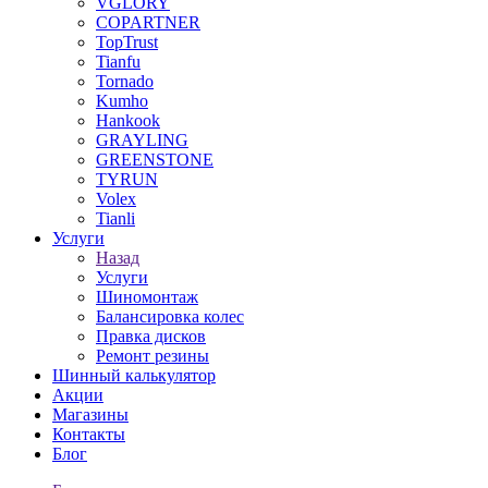
VGLORY
COPARTNER
TopTrust
Tianfu
Tornado
Kumho
Hankook
GRAYLING
GREENSTONE
TYRUN
Volex
Tianli
Услуги
Назад
Услуги
Шиномонтаж
Балансировка колес
Правка дисков
Ремонт резины
Шинный калькулятор
Акции
Магазины
Контакты
Блог