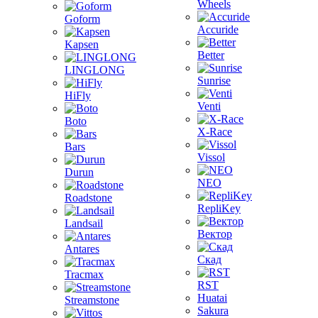
Wheels
Goform
Accuride
Kapsen
Better
LINGLONG
Sunrise
HiFly
Venti
Boto
X-Race
Bars
Vissol
Durun
NEO
Roadstone
RepliKey
Landsail
Вектор
Antares
Скад
Tracmax
RST
Huatai
Streamstone
Sakura