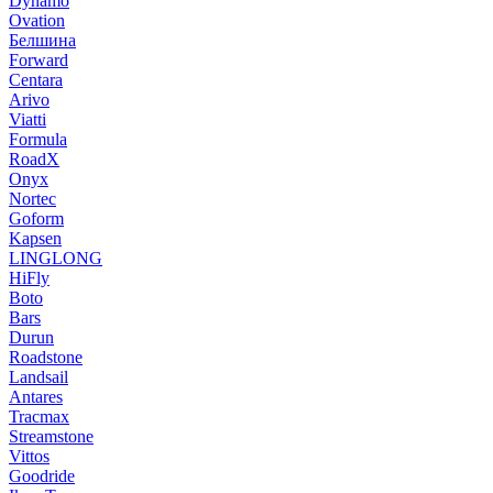
Dynamo
Ovation
Белшина
Forward
Centara
Arivo
Viatti
Formula
RoadX
Onyx
Nortec
Goform
Kapsen
LINGLONG
HiFly
Boto
Bars
Durun
Roadstone
Landsail
Antares
Tracmax
Streamstone
Vittos
Goodride