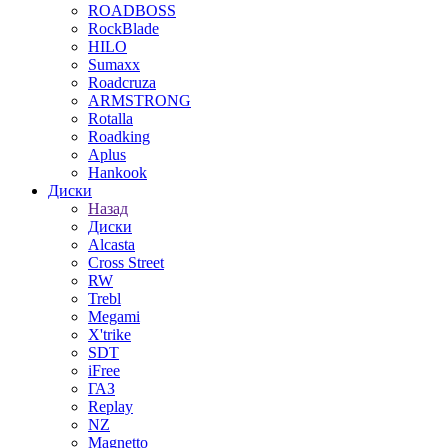
ROADBOSS
RockBlade
HILO
Sumaxx
Roadcruza
ARMSTRONG
Rotalla
Roadking
Aplus
Hankook
Диски
Назад
Диски
Alcasta
Cross Street
RW
Trebl
Megami
X'trike
SDT
iFree
ГАЗ
Replay
NZ
Magnetto