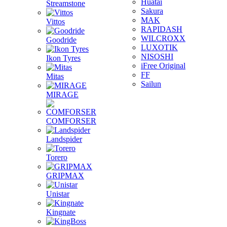
Huatai
Streamstone
Sakura
MAK
Vittos
RAPIDASH
WILCROXX
Goodride
LUXOTIK
NISOSHI
Ikon Tyres
iFree Original
FF
Mitas
Sailun
MIRAGE
COMFORSER
Landspider
Torero
GRIPMAX
Unistar
Kingnate