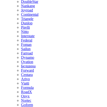
DoubleStar
Nankang
Joyroad
Continental
Triangle
Dunlop
Pirelli
Nitto
Interstate
Federal
Foman
Sailun
Farroad
Dynamo
Ovation
Белшина
Forward
Centara
Arivo
Viatti
Formula
RoadX
Onyx
Nortec
Goform