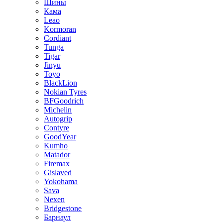
Шины
Кама
Leao
Kormoran
Cordiant
Tunga
Tigar
Jinyu
Toyo
BlackLion
Nokian Tyres
BFGoodrich
Michelin
Autogrip
Contyre
GoodYear
Kumho
Matador
Firemax
Gislaved
Yokohama
Sava
Nexen
Bridgestone
Барнаул