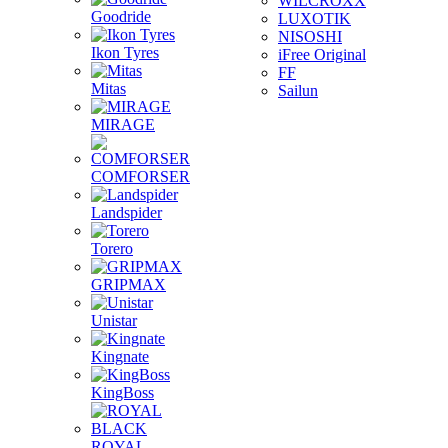
WILCROXX
Goodride
LUXOTIK
NISOSHI
Ikon Tyres
iFree Original
FF
Mitas
Sailun
MIRAGE
COMFORSER
Landspider
Torero
GRIPMAX
Unistar
Kingnate
KingBoss
ROYAL