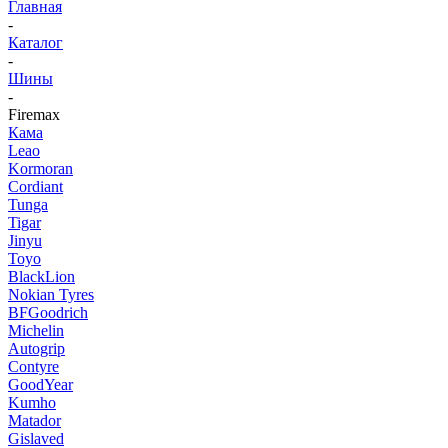
Главная
-
Каталог
-
Шины
-
Firemax
Кама
Leao
Kormoran
Cordiant
Tunga
Tigar
Jinyu
Toyo
BlackLion
Nokian Tyres
BFGoodrich
Michelin
Autogrip
Contyre
GoodYear
Kumho
Matador
Gislaved