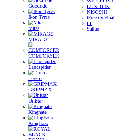
WILCROXX
Goodride
LUXOTIK
NISOSHI
Ikon Tyres
iFree Original
FF
Mitas
Sailun
MIRAGE
COMFORSER
Landspider
Torero
GRIPMAX
Unistar
Kingnate
KingBoss