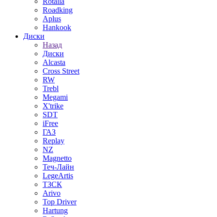
Rotalla
Roadking
Aplus
Hankook
Диски
Назад
Диски
Alcasta
Cross Street
RW
Trebl
Megami
X'trike
SDT
iFree
ГАЗ
Replay
NZ
Magnetto
Теч-Лайн
LegeArtis
ТЗСК
Arivo
Top Driver
Hartung