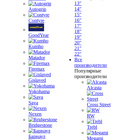
13"
14"
Autogrip
15"
16"
Contyre
17"
18"
GoodYear
19"
20"
Kumho
21"
22"
Matador
Все
производители
Firemax
Популярные
производители
Gislaved
Alcasta
Yokohama
Sava
Cross Street
Nexen
RW
Bridgestone
Trebl
Барнаул
Megami