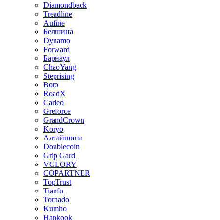
Diamondback
Treadline
Aufine
Белшина
Dynamo
Forward
Барнаул
ChaoYang
Steprising
Boto
RoadX
Carleo
Greforce
GrandCrown
Koryo
Алтайшина
Doublecoin
Grip Gard
VGLORY
COPARTNER
TopTrust
Tianfu
Tornado
Kumho
Hankook