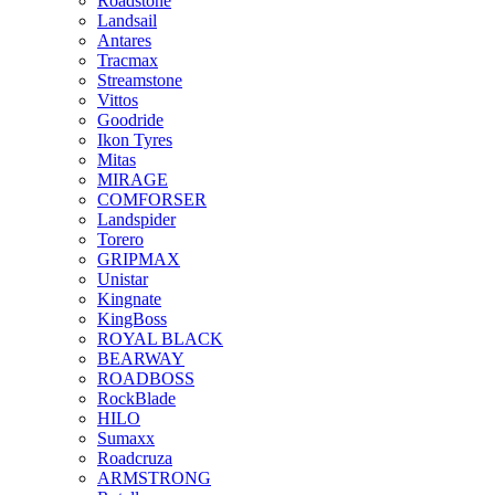
Roadstone
Landsail
Antares
Tracmax
Streamstone
Vittos
Goodride
Ikon Tyres
Mitas
MIRAGE
COMFORSER
Landspider
Torero
GRIPMAX
Unistar
Kingnate
KingBoss
ROYAL BLACK
BEARWAY
ROADBOSS
RockBlade
HILO
Sumaxx
Roadcruza
ARMSTRONG