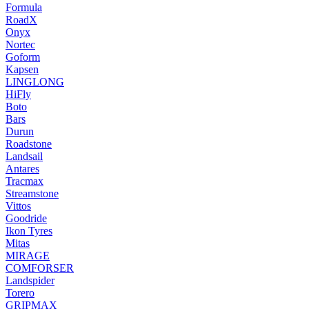
Formula
RoadX
Onyx
Nortec
Goform
Kapsen
LINGLONG
HiFly
Boto
Bars
Durun
Roadstone
Landsail
Antares
Tracmax
Streamstone
Vittos
Goodride
Ikon Tyres
Mitas
MIRAGE
COMFORSER
Landspider
Torero
GRIPMAX