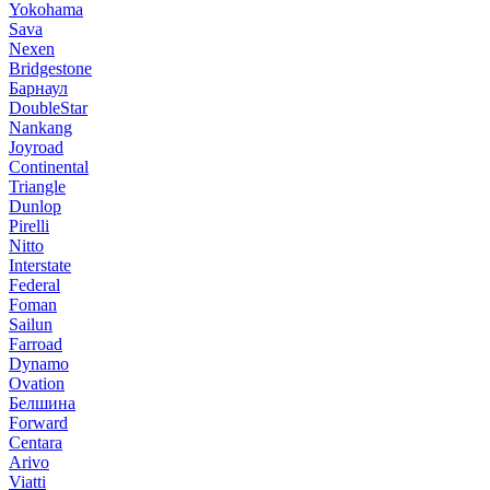
Yokohama
Sava
Nexen
Bridgestone
Барнаул
DoubleStar
Nankang
Joyroad
Continental
Triangle
Dunlop
Pirelli
Nitto
Interstate
Federal
Foman
Sailun
Farroad
Dynamo
Ovation
Белшина
Forward
Centara
Arivo
Viatti