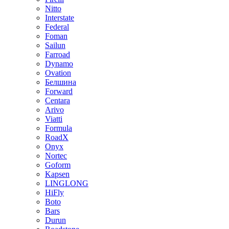
Nitto
Interstate
Federal
Foman
Sailun
Farroad
Dynamo
Ovation
Белшина
Forward
Centara
Arivo
Viatti
Formula
RoadX
Onyx
Nortec
Goform
Kapsen
LINGLONG
HiFly
Boto
Bars
Durun