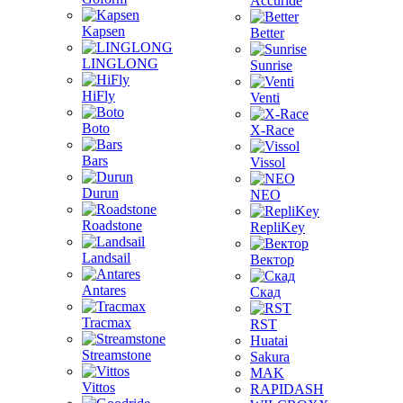
Accuride
Kapsen
Better
LINGLONG
Sunrise
HiFly
Venti
Boto
X-Race
Bars
Vissol
Durun
NEO
Roadstone
RepliKey
Landsail
Вектор
Antares
Скад
Tracmax
RST
Huatai
Streamstone
Sakura
MAK
Vittos
RAPIDASH