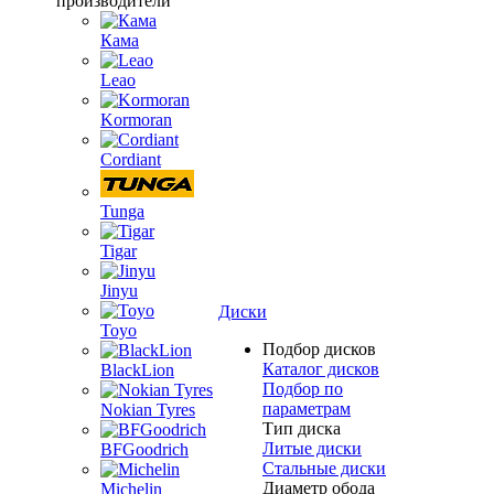
производители
Кама
Leao
Kormoran
Cordiant
Tunga
Tigar
Jinyu
Диски
Toyo
Подбор дисков
Каталог дисков
BlackLion
Подбор по
параметрам
Nokian Tyres
Тип диска
Литые диски
BFGoodrich
Стальные диски
Диаметр обода
Michelin