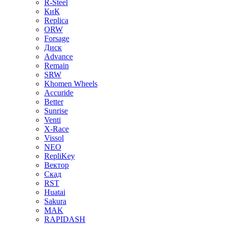
R-Steel
КиК
Replica
ORW
Forsage
Диск
Advance
Remain
SRW
Khomen Wheels
Accuride
Better
Sunrise
Venti
X-Race
Vissol
NEO
RepliKey
Вектор
Скад
RST
Huatai
Sakura
MAK
RAPIDASH