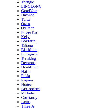
Triangle
LINGLONG
GoodYear
Daewoo
Tyrex
Омск
O'Green
PowerTrac
Kelly
Волтайр
Taitong
BlackLion
Lanvigator
Terraking
Deestone
DoubleStar
Haida
Fulda
Kapsen
Nortec
BFGoodrich
Michelin
Constancy
Aplus
Three-A