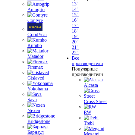
13"
14"
Autogrip
15"
16"
Contyre
17"
18"
GoodYear
19"
20"
Kumho
21"
22"
Matador
Все
производители
Firemax
Популярные
производители
Gislaved
Alcasta
Yokohama
Sava
Cross Street
Nexen
RW
Bridgestone
Trebl
Барнаул
Megami