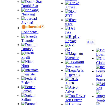
DoubleStar
X'trike
Nankang
SDT
Joyroad
iFree
Continental
ГАЗ
Triangle
Replay
АКБ
Dunlop
NZ
Bosc
Pirelli
Magnetto
Globa
Nitto
Теч-Лайн
Interstate
LegeArtis
Inci
Formu
Federal
ТЗСК
Volt
Foman
Arivo
Sailun
Top Driver
Tungs