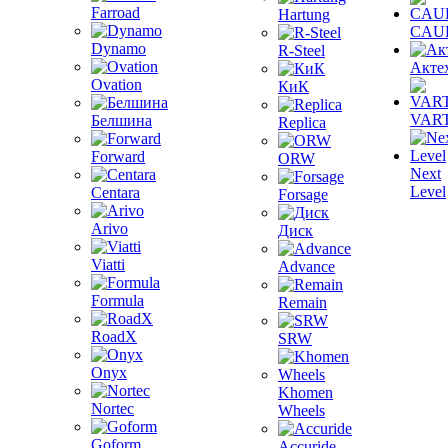
Farroad
Hartung
CAU
Dynamo
R-Steel
Акте
Ovation
КиК
VAR
Белшина
Replica
Forward
ORW
Next
Level
Centara
Forsage
Arivo
Диск
Viatti
Advance
Formula
Remain
RoadX
SRW
Onyx
Khomen
Nortec
Wheels
Goform
Accuride