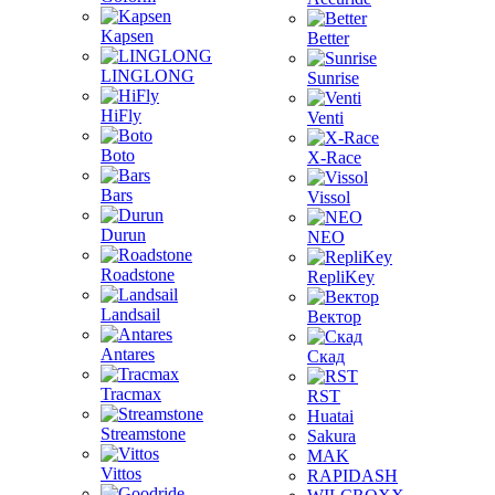
Kapsen
Better
LINGLONG
Sunrise
HiFly
Venti
Boto
X-Race
Bars
Vissol
Durun
NEO
Roadstone
RepliKey
Landsail
Вектор
Antares
Скад
Tracmax
RST
Huatai
Streamstone
Sakura
MAK
Vittos
RAPIDASH