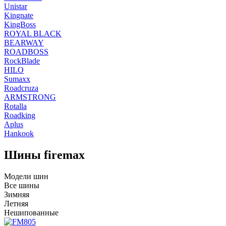
Unistar
Kingnate
KingBoss
ROYAL BLACK
BEARWAY
ROADBOSS
RockBlade
HILO
Sumaxx
Roadcruza
ARMSTRONG
Rotalla
Roadking
Aplus
Hankook
Шины firemax
Модели шин
Все шины
Зимняя
Летняя
Нешипованные