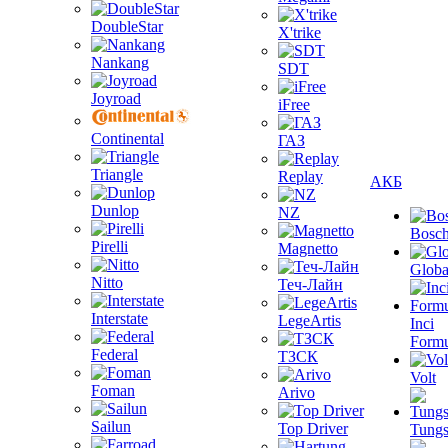
DoubleStar
X'trike
Nankang
SDT
Joyroad
iFree
Continental
ГАЗ
Triangle
Replay
АКБ
Dunlop
NZ
Bosc
Pirelli
Magnetto
Globa
Nitto
Теч-Лайн
Interstate
LegeArtis
Inci
Formu
Federal
ТЗСК
Volt
Foman
Arivo
Sailun
Top Driver
Tungs