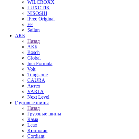
WILCROXX
LUXOTIK
NISOSHI
iFree Original
FF
Sailun
АКБ
Назад
АКБ
Bosch
Global
Inci Formula
Volt
Tungstone
CAURA
Актех
VARTA
Next Level
Грузовые шины
Назад
Грузовые шины
Кама
Leao
Kormoran
Cordiant