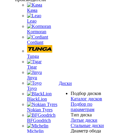
Кама
Leao
Kormoran
Cordiant
Tunga
Tigar
Jinyu
Диски
Toyo
Подбор дисков
Каталог дисков
BlackLion
Подбор по
параметрам
Nokian Tyres
Тип диска
Литые диски
BFGoodrich
Стальные диски
Диаметр обода
Michelin