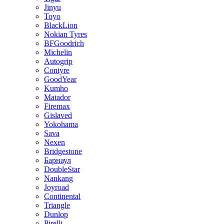
Jinyu
Toyo
BlackLion
Nokian Tyres
BFGoodrich
Michelin
Autogrip
Contyre
GoodYear
Kumho
Matador
Firemax
Gislaved
Yokohama
Sava
Nexen
Bridgestone
Барнаул
DoubleStar
Nankang
Joyroad
Continental
Triangle
Dunlop
Pirelli