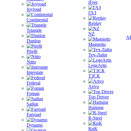
iFree
Joyroad
ГАЗ
Continental
Replay
Triangle
NZ
А
Dunlop
Magnetto
Pirelli
Теч-Лайн
Nitto
LegeArtis
Interstate
ТЗСК
Federal
Arivo
Foman
Top Driver
Sailun
Hartung
Farroad
R-Steel
Dynamo
КиК