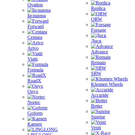
Ovation
Replica
Белшина
ORW
Forward
Forsage
Centara
Диск
Arivo
Advance
Viatti
Remain
Formula
SRW
RoadX
Khomen Wheels
Onyx
Accuride
Nortec
Better
Goform
Sunrise
Kapsen
Venti
LINGLONG