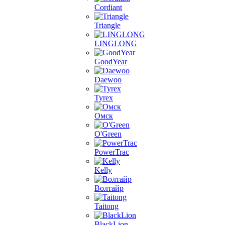
Cordiant
Triangle
LINGLONG
GoodYear
Daewoo
Tyrex
Омск
O'Green
PowerTrac
Kelly
Волтайр
Taitong
BlackLion