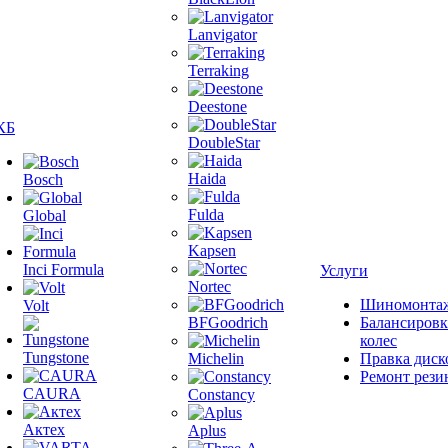
Lanvigator
Terraking
Deestone
КБ
DoubleStar
Haida
Bosch
Fulda
Global
Kapsen
Inci Formula
Услуги
Nortec
Шиномонта
Volt
BFGoodrich
Балансировк
колес
Tungstone
Michelin
Правка диск
Ремонт рези
CAURA
Constancy
Актех
Aplus