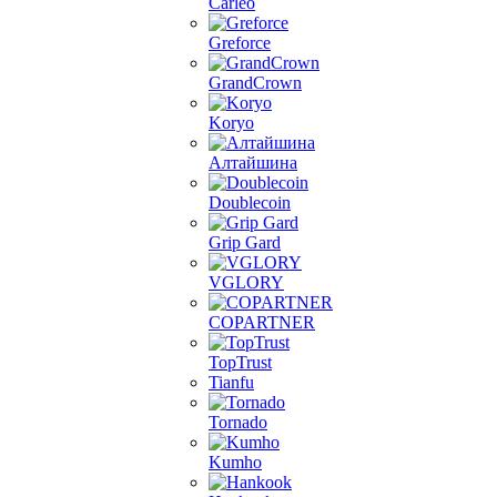
Carleo
Greforce
GrandCrown
Koryo
Алтайшина
Doublecoin
Grip Gard
VGLORY
COPARTNER
TopTrust
Tianfu
Tornado
Kumho