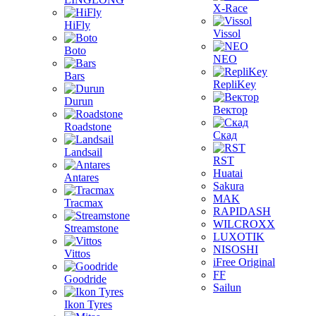
X-Race
HiFly
Vissol
Boto
NEO
Bars
RepliKey
Durun
Вектор
Roadstone
Скад
Landsail
RST
Huatai
Antares
Sakura
MAK
Tracmax
RAPIDASH
WILCROXX
Streamstone
LUXOTIK
NISOSHI
Vittos
iFree Original
FF
Goodride
Sailun
Ikon Tyres