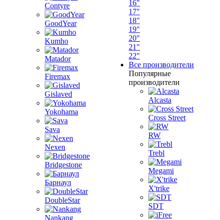
16"
Contyre
17"
18"
GoodYear
19"
20"
Kumho
21"
22"
Matador
Все производители
Популярные
Firemax
производители
Gislaved
Alcasta
Yokohama
Cross Street
Sava
RW
Nexen
Trebl
Bridgestone
Megami
Барнаул
X'trike
DoubleStar
SDT
Nankang