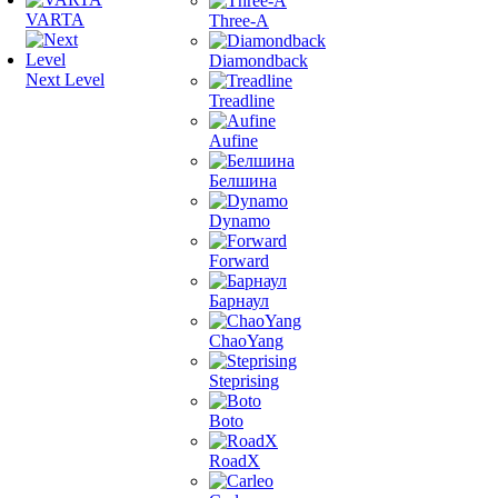
VARTA
Three-A
Diamondback
Next Level
Treadline
Aufine
Белшина
Dynamo
Forward
Барнаул
ChaoYang
Steprising
Boto
RoadX