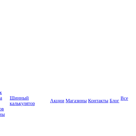
ж
а
Шинный
Все
Акции
Магазины
Контакты
Блог
калькулятор
ов
ны