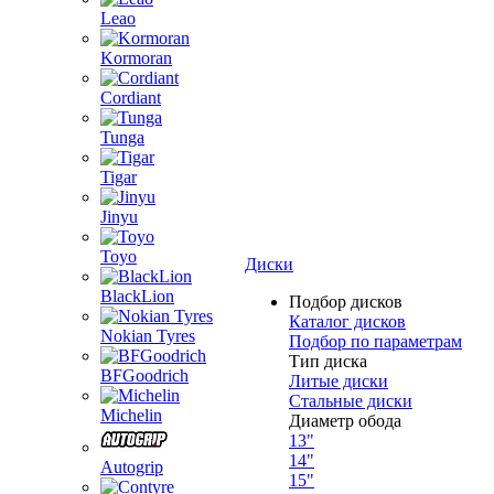
Leao
Kormoran
Cordiant
Tunga
Tigar
Jinyu
Toyo
Диски
BlackLion
Подбор дисков
Каталог дисков
Nokian Tyres
Подбор по параметрам
Тип диска
BFGoodrich
Литые диски
Стальные диски
Michelin
Диаметр обода
13"
14"
Autogrip
15"