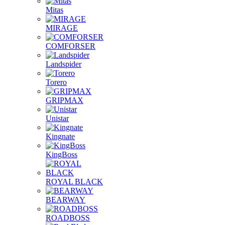
Mitas
MIRAGE
COMFORSER
Landspider
Torero
GRIPMAX
Unistar
Kingnate
KingBoss
ROYAL BLACK
BEARWAY
ROADBOSS