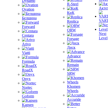
Dynamo
R-Steel
Акте
Ovation
КиК
Белшина
VAR
Replica
Forward
ORW
Next
Centara
Level
Forsage
Arivo
Диск
Viatti
Advance
Formula
Remain
RoadX
SRW
Onyx
Khomen
Nortec
Wheels
Goform
Accuride
Kapsen