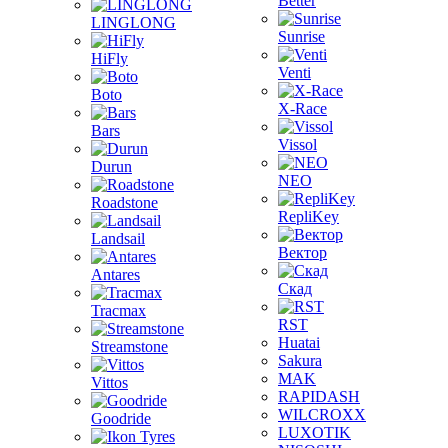
Better
LINGLONG
Sunrise
HiFly
Venti
Boto
X-Race
Bars
Vissol
Durun
NEO
Roadstone
RepliKey
Landsail
Вектор
Antares
Скад
Tracmax
RST
Huatai
Streamstone
Sakura
MAK
Vittos
RAPIDASH
WILCROXX
Goodride
LUXOTIK