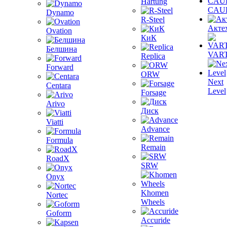
Hartung
CAU
Dynamo
R-Steel
Акте
Ovation
КиК
Белшина
VAR
Replica
Forward
ORW
Next
Centara
Level
Forsage
Arivo
Диск
Viatti
Advance
Formula
Remain
RoadX
SRW
Onyx
Khomen
Nortec
Wheels
Goform
Accuride