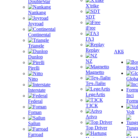
DoubleStar
X'trike
Nankang
SDT
Joyroad
iFree
Continental
ГАЗ
Triangle
Replay
АКБ
Dunlop
NZ
Bosc
Pirelli
Magnetto
Globa
Nitto
Теч-Лайн
Interstate
LegeArtis
Inci
Formu
Federal
ТЗСК
Volt
Foman
Arivo
Sailun
Top Driver
Tungs
Farroad