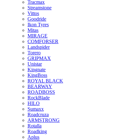
Tracmax
Streamstone
Vittos
Goodride
Ikon Tyres
Mitas
MIRAGE
COMFORSER
Landspider
Torero
GRIPMAX
Unistar
Kingnate
KingBoss
ROYAL BLACK
BEARWAY
ROADBOSS
RockBlade
HILO
Sumaxx
Roadcruza
ARMSTRONG
Rotalla
Roadking
Aplus