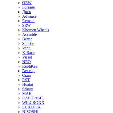
ORW
Forsage
Диск
Advance
Remain
SRW
Khomen Wheels
Accuride
Better
Sunrise
Venti
X-Race
Vissol
NEO
RepliKey
Вектор
Скад
RST
Huatai
Sakura
MAK
RAPIDASH
WILCROXX
LUXOTIK
NISOSHI