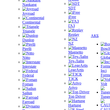
Nankang
SDT
Joyroad
iFree
Continental
ГАЗ
Triangle
Replay
АКБ
Dunlop
NZ
Bosc
Pirelli
Magnetto
Globa
Nitto
Теч-Лайн
Interstate
LegeArtis
Inci
Formu
Federal
ТЗСК
Volt
Foman
Arivo
Sailun
Top Driver
Tungs
Farroad
Hartung
CAU