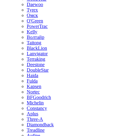
Daewoo
Tyrex
Омск
O'Green
PowerTrac
Kelly
Волтайр
Taitong
BlackLion
Lanvigator
Terraking
Deestone
DoubleStar
Haida
Fulda
Kapsen
Nortec
BFGoodrich
Michelin
Constancy
Aplus
Three-A
Diamondback
Treadline
Aufine