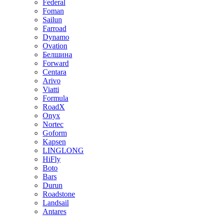
Federal
Foman
Sailun
Farroad
Dynamo
Ovation
Белшина
Forward
Centara
Arivo
Viatti
Formula
RoadX
Onyx
Nortec
Goform
Kapsen
LINGLONG
HiFly
Boto
Bars
Durun
Roadstone
Landsail
Antares