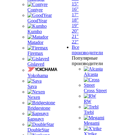
15"
16"
Contyre
17"
18"
GoodYear
19"
20"
Kumho
21"
22"
Matador
Все
производители
Firemax
Популярные
производители
Gislaved
Alcasta
Yokohama
Sava
Cross Street
Nexen
RW
Bridgestone
Trebl
Барнаул
Megami
DoubleStar
X'trike