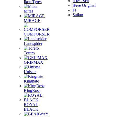
NISOSHI
Ikon Tyres
iFree Original
FF
Mitas
Sailun
MIRAGE
COMFORSER
Landspider
Torero
GRIPMAX
Unistar
Kingnate
KingBoss
ROYAL
BLACK