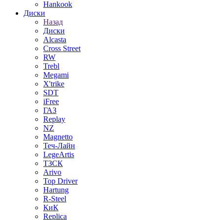
Hankook
Диски
Назад
Диски
Alcasta
Cross Street
RW
Trebl
Megami
X'trike
SDT
iFree
ГАЗ
Replay
NZ
Magnetto
Теч-Лайн
LegeArtis
ТЗСК
Arivo
Top Driver
Hartung
R-Steel
КиК
Replica