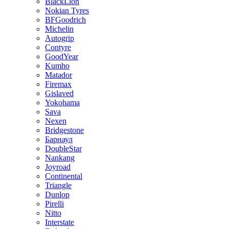
BlackLion
Nokian Tyres
BFGoodrich
Michelin
Autogrip
Contyre
GoodYear
Kumho
Matador
Firemax
Gislaved
Yokohama
Sava
Nexen
Bridgestone
Барнаул
DoubleStar
Nankang
Joyroad
Continental
Triangle
Dunlop
Pirelli
Nitto
Interstate