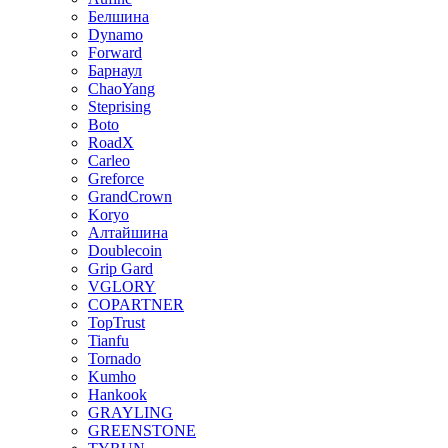
Белшина
Dynamo
Forward
Барнаул
ChaoYang
Steprising
Boto
RoadX
Carleo
Greforce
GrandCrown
Koryo
Алтайшина
Doublecoin
Grip Gard
VGLORY
COPARTNER
TopTrust
Tianfu
Tornado
Kumho
Hankook
GRAYLING
GREENSTONE