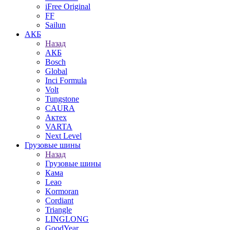
iFree Original
FF
Sailun
АКБ
Назад
АКБ
Bosch
Global
Inci Formula
Volt
Tungstone
CAURA
Актех
VARTA
Next Level
Грузовые шины
Назад
Грузовые шины
Кама
Leao
Kormoran
Cordiant
Triangle
LINGLONG
GoodYear