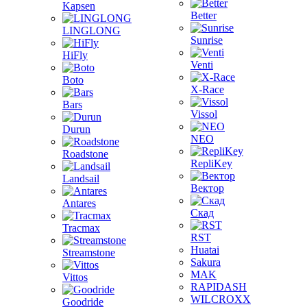
Kapsen
Better
LINGLONG
Sunrise
HiFly
Venti
Boto
X-Race
Bars
Vissol
Durun
NEO
Roadstone
RepliKey
Landsail
Вектор
Antares
Скад
Tracmax
RST
Huatai
Streamstone
Sakura
MAK
Vittos
RAPIDASH
WILCROXX
Goodride