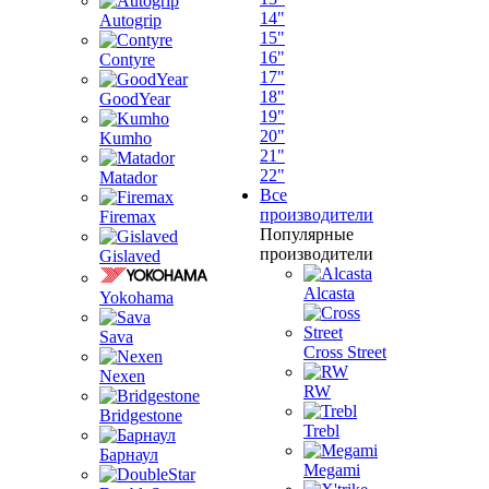
14"
Autogrip
15"
16"
Contyre
17"
18"
GoodYear
19"
20"
Kumho
21"
22"
Matador
Все
производители
Firemax
Популярные
производители
Gislaved
Alcasta
Yokohama
Sava
Cross Street
Nexen
RW
Bridgestone
Trebl
Барнаул
Megami