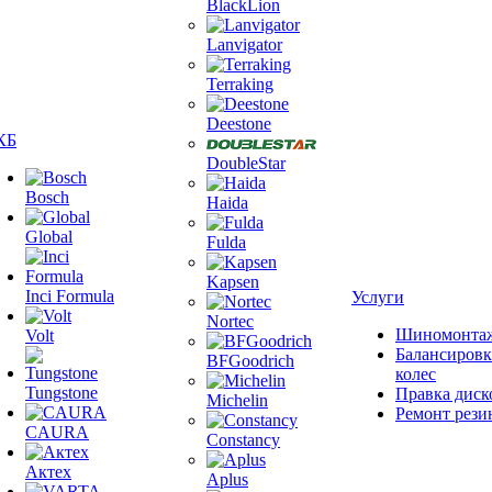
BlackLion
Lanvigator
Terraking
Deestone
КБ
DoubleStar
Bosch
Haida
Global
Fulda
Kapsen
Inci Formula
Услуги
Nortec
Шиномонта
Volt
Балансировк
BFGoodrich
колес
Tungstone
Правка диск
Michelin
Ремонт рези
CAURA
Constancy
Актех
Aplus