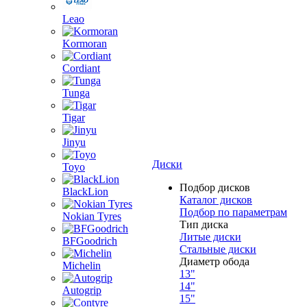
Leao
Kormoran
Cordiant
Tunga
Tigar
Jinyu
Диски
Toyo
Подбор дисков
BlackLion
Каталог дисков
Подбор по параметрам
Nokian Tyres
Тип диска
Литые диски
BFGoodrich
Стальные диски
Диаметр обода
Michelin
13"
14"
Autogrip
15"