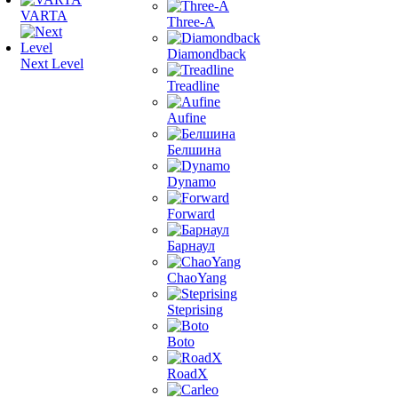
VARTA
Three-A
Diamondback
Next Level
Treadline
Aufine
Белшина
Dynamo
Forward
Барнаул
ChaoYang
Steprising
Boto
RoadX