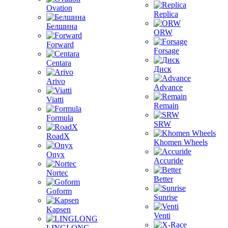
Ovation
Replica
Белшина
ORW
Forward
Forsage
Centara
Диск
Arivo
Advance
Viatti
Remain
Formula
SRW
RoadX
Khomen Wheels
Onyx
Accuride
Nortec
Better
Goform
Sunrise
Kapsen
Venti
LINGLONG