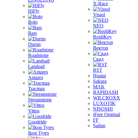
X-Race
HiFly
Vissol
Boto
NEO
Bars
RepliKey
Durun
Вектор
Roadstone
Скад
Landsail
RST
Huatai
Antares
Sakura
MAK
Tracmax
RAPIDASH
WILCROXX
Streamstone
LUXOTIK
NISOSHI
Vittos
iFree Original
FF
Goodride
Sailun
Ikon Tyres