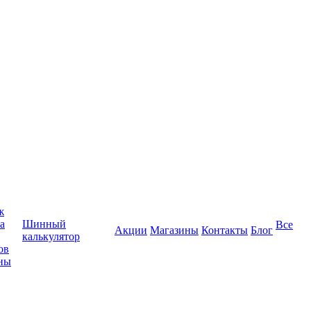
ж
а
Шинный
Все
Акции
Магазины
Контакты
Блог
калькулятор
ов
ны