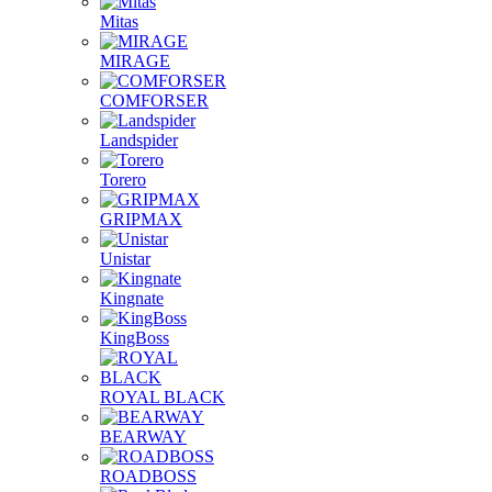
Mitas
MIRAGE
COMFORSER
Landspider
Torero
GRIPMAX
Unistar
Kingnate
KingBoss
ROYAL BLACK
BEARWAY
ROADBOSS