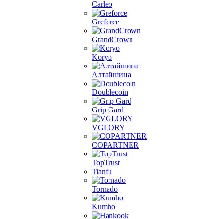
Carleo
Greforce
GrandCrown
Koryo
Алтайшина
Doublecoin
Grip Gard
VGLORY
COPARTNER
TopTrust
Tianfu
Tornado
Kumho