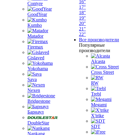
16"
Contyre
17"
18"
GoodYear
19"
20"
Kumho
21"
22"
Matador
Все производители
Популярные
Firemax
производители
Gislaved
Alcasta
Yokohama
Cross Street
Sava
RW
Nexen
Trebl
Bridgestone
Megami
Барнаул
X'trike
DoubleStar
SDT
Nankang