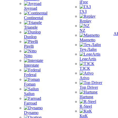
iFree
Joyroad
ГАЗ
Continental
Replay
Triangle
NZ
А
Dunlop
Magnetto
Pirelli
Теч-Лайн
Nitto
LegeArtis
Interstate
ТЗСК
Federal
Arivo
Foman
Top Driver
Sailun
Hartung
Farroad
R-Steel
Dynamo
КиК