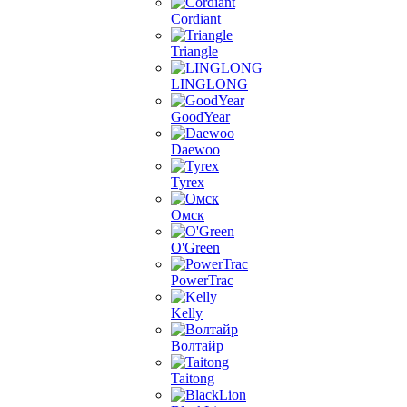
Cordiant
Triangle
LINGLONG
GoodYear
Daewoo
Tyrex
Омск
O'Green
PowerTrac
Kelly
Волтайр
Taitong