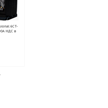
sional 6CT-
90А НДС в
L