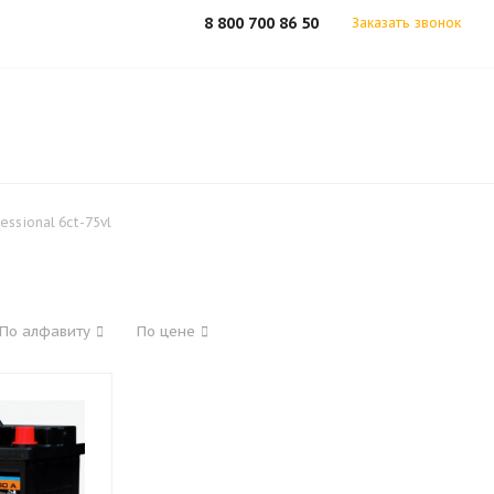
8 800 700 86 50
Заказать звонок
essional 6ct-75vl
По алфавиту
По цене