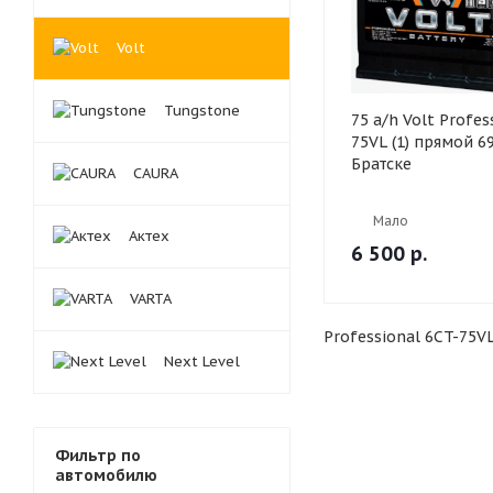
Volt
Tungstone
75 a/h Volt Profes
75VL (1) прямой 6
Братске
CAURA
Мало
Актех
6 500
р.
VARTA
Professional 6CT-75V
Next Level
Фильтр по
автомобилю