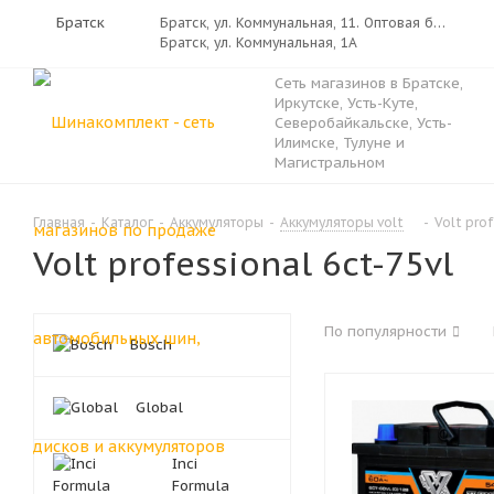
Братск
Братск, ул. Коммунальная, 11. Оптовая база «Русь»
Братск, ул. Коммунальная, 1А
Сеть магазинов в Братске,
Иркутске, Усть-Куте,
Северобайкальске, Усть-
Илимске, Тулуне и
Магистральном
Главная
-
Каталог
-
Аккумуляторы
-
Аккумуляторы volt
-
Volt prof
Volt professional 6ct-75vl
По популярности
Bosch
Global
Inci
Formula