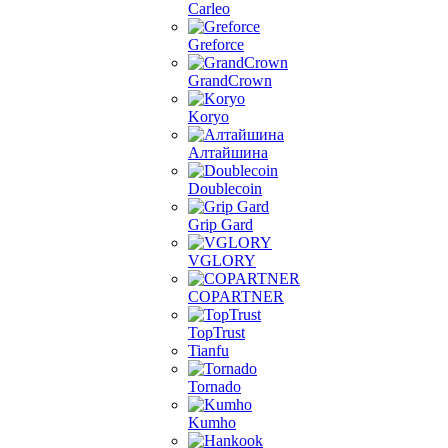
Carleo
Greforce
GrandCrown
Koryo
Алтайшина
Doublecoin
Grip Gard
VGLORY
COPARTNER
TopTrust
Tianfu
Tornado
Kumho