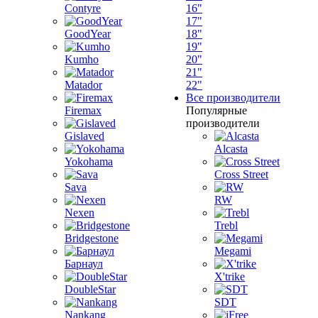
Contyre
16"
17"
GoodYear
18"
19"
Kumho
20"
21"
Matador
22"
Все производители
Firemax
Популярные
производители
Gislaved
Alcasta
Yokohama
Cross Street
Sava
RW
Nexen
Trebl
Bridgestone
Megami
Барнаул
X'trike
DoubleStar
SDT
Nankang