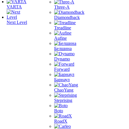
VARTA
Three-A
Diamondback
Next Level
Treadline
Aufine
Белшина
Dynamo
Forward
Барнаул
ChaoYang
Steprising
Boto
RoadX