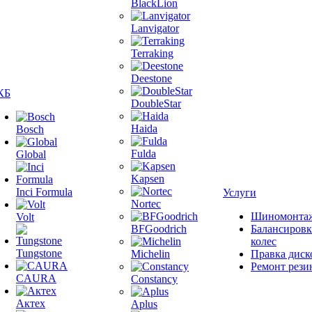
BlackLion
Lanvigator
Terraking
Deestone
КБ
DoubleStar
Haida
Bosch
Fulda
Global
Kapsen
Inci Formula
Услуги
Nortec
Шиномонта
Volt
BFGoodrich
Балансировк
колес
Tungstone
Michelin
Правка диск
Ремонт рези
CAURA
Constancy
Актех
Aplus