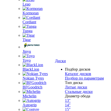
Leao
Kormoran
Cordiant
Tunga
Tigar
Jinyu
Toyo
Диски
BlackLion
Подбор дисков
Каталог дисков
Nokian Tyres
Подбор по параметрам
Тип диска
BFGoodrich
Литые диски
Стальные диски
Michelin
Диаметр обода
13"
Autogrip
14"
15"