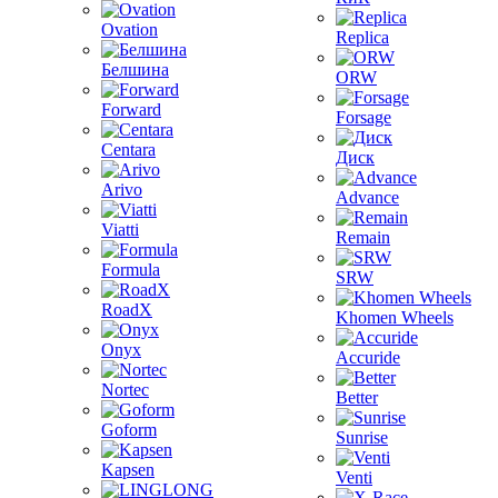
Ovation
Replica
Белшина
ORW
Forward
Forsage
Centara
Диск
Arivo
Advance
Viatti
Remain
Formula
SRW
RoadX
Khomen Wheels
Onyx
Accuride
Nortec
Better
Goform
Sunrise
Kapsen
Venti