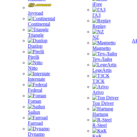
iFree
Joyroad
ГАЗ
Continental
Replay
Triangle
NZ
А
Dunlop
Magnetto
Pirelli
Теч-Лайн
Nitto
LegeArtis
Interstate
ТЗСК
Federal
Arivo
Foman
Top Driver
Sailun
Hartung
Farroad
R-Steel
Dynamo
КиК