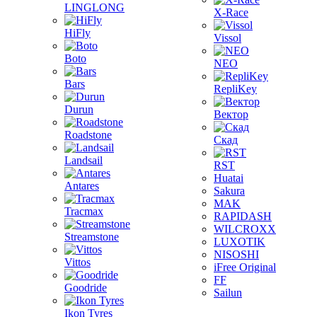
LINGLONG
X-Race
HiFly
Vissol
Boto
NEO
Bars
RepliKey
Durun
Вектор
Roadstone
Скад
Landsail
RST
Huatai
Antares
Sakura
MAK
Tracmax
RAPIDASH
WILCROXX
Streamstone
LUXOTIK
NISOSHI
Vittos
iFree Original
FF
Goodride
Sailun
Ikon Tyres