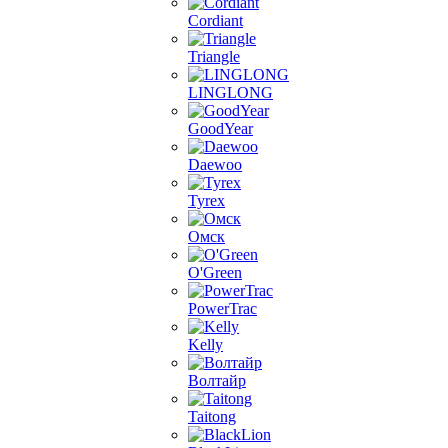
Cordiant
Triangle
LINGLONG
GoodYear
Daewoo
Tyrex
Омск
O'Green
PowerTrac
Kelly
Волтайр
Taitong