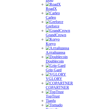
RoadX
Carleo
Greforce
GrandCrown
Koryo
Алтайшина
Doublecoin
Grip Gard
VGLORY
COPARTNER
TopTrust
Tianfu