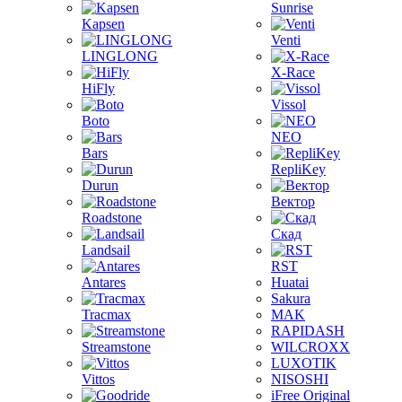
Sunrise
Kapsen
Venti
LINGLONG
X-Race
HiFly
Vissol
Boto
NEO
Bars
RepliKey
Durun
Вектор
Roadstone
Скад
Landsail
RST
Antares
Huatai
Sakura
Tracmax
MAK
RAPIDASH
Streamstone
WILCROXX
LUXOTIK
Vittos
NISOSHI
iFree Original