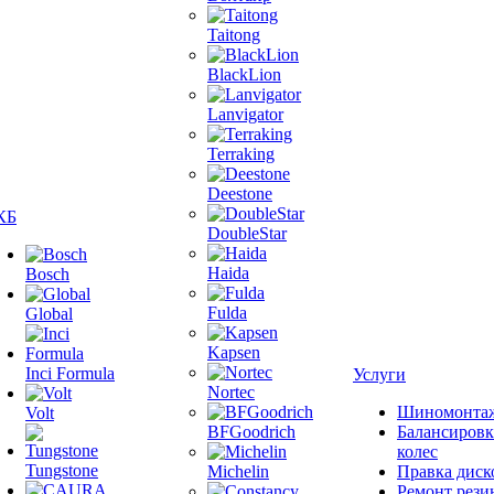
Taitong
BlackLion
Lanvigator
Terraking
Deestone
КБ
DoubleStar
Haida
Bosch
Fulda
Global
Kapsen
Inci Formula
Услуги
Nortec
Шиномонта
Volt
BFGoodrich
Балансировк
колес
Tungstone
Michelin
Правка диск
Ремонт рези