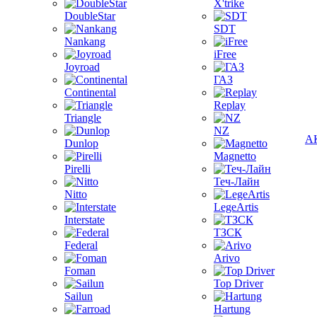
X'trike
DoubleStar
SDT
Nankang
iFree
Joyroad
ГАЗ
Continental
Replay
Triangle
NZ
А
Dunlop
Magnetto
Pirelli
Теч-Лайн
Nitto
LegeArtis
Interstate
ТЗСК
Federal
Arivo
Foman
Top Driver
Sailun
Hartung