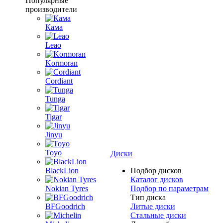
Популярные
производители
Кама
Leao
Kormoran
Cordiant
Tunga
Tigar
Jinyu
Toyo
Диски
BlackLion
Подбор дисков
Каталог дисков
Nokian Tyres
Подбор по параметрам
Тип диска
BFGoodrich
Литые диски
Стальные диски