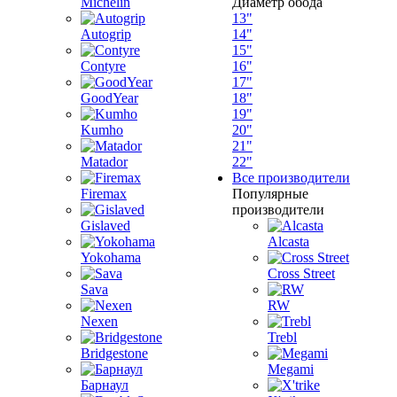
Michelin
Диаметр обода
13"
Autogrip
14"
15"
Contyre
16"
17"
GoodYear
18"
19"
Kumho
20"
21"
Matador
22"
Все производители
Firemax
Популярные
производители
Gislaved
Alcasta
Yokohama
Cross Street
Sava
RW
Nexen
Trebl
Bridgestone
Megami
Барнаул