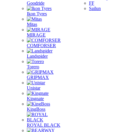
Goodride
FF
Sailun
Ikon Tyres
Mitas
MIRAGE
COMFORSER
Landspider
Torero
GRIPMAX
Unistar
Kingnate
KingBoss
ROYAL BLACK