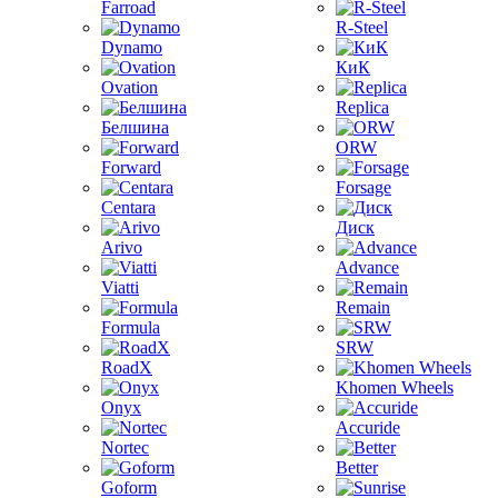
Farroad
R-Steel
Dynamo
КиК
Ovation
Replica
Белшина
ORW
Forward
Forsage
Centara
Диск
Arivo
Advance
Viatti
Remain
Formula
SRW
RoadX
Khomen Wheels
Onyx
Accuride
Nortec
Better
Goform