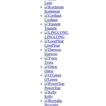
Leao
Kormoran
Cordiant
Triangle
LINGLONG
GoodYear
Daewoo
Tyrex
Омск
O'Green
PowerTrac
Kelly
Волтайр