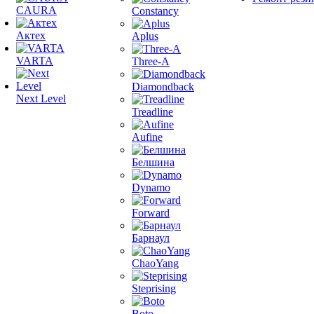
CAURA
Constancy
Актех
Aplus
VARTA
Three-A
Diamondback
Next Level
Treadline
Aufine
Белшина
Dynamo
Forward
Барнаул
ChaoYang
Steprising
Boto