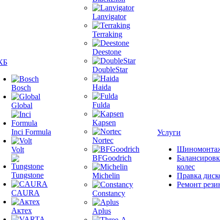
Lanvigator
Terraking
Deestone
КБ
DoubleStar
Haida
Bosch
Fulda
Global
Kapsen
Inci Formula
Услуги
Nortec
Шиномонта
Volt
BFGoodrich
Балансировк
колес
Tungstone
Michelin
Правка диск
Ремонт рези
CAURA
Constancy
Актех
Aplus