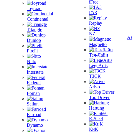
iFree
Joyroad
ГАЗ
Continental
Replay
Triangle
NZ
А
Dunlop
Magnetto
Pirelli
Теч-Лайн
Nitto
LegeArtis
Interstate
ТЗСК
Federal
Arivo
Foman
Top Driver
Sailun
Hartung
Farroad
R-Steel
Dynamo
КиК