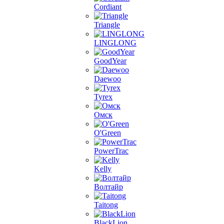
Cordiant
Triangle
LINGLONG
GoodYear
Daewoo
Tyrex
Омск
O'Green
PowerTrac
Kelly
Волтайр
Taitong
BlackLion