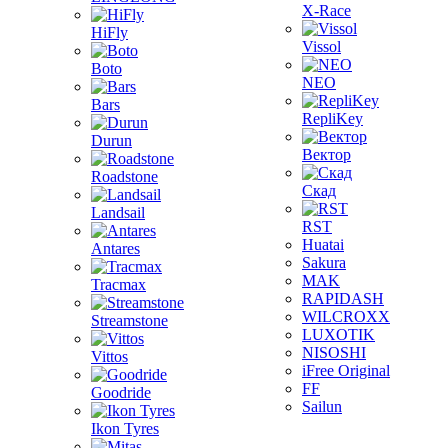
X-Race
HiFly
Vissol
Boto
NEO
Bars
RepliKey
Durun
Вектор
Roadstone
Скад
Landsail
RST
Huatai
Antares
Sakura
MAK
Tracmax
RAPIDASH
WILCROXX
Streamstone
LUXOTIK
NISOSHI
Vittos
iFree Original
FF
Goodride
Sailun
Ikon Tyres