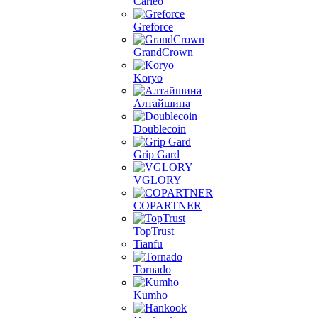
Carleo
Greforce
GrandCrown
Koryo
Алтайшина
Doublecoin
Grip Gard
VGLORY
COPARTNER
TopTrust
Tianfu
Tornado
Kumho