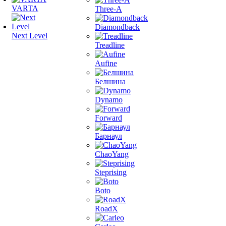
VARTA
Three-A
Diamondback
Next Level
Treadline
Aufine
Белшина
Dynamo
Forward
Барнаул
ChaoYang
Steprising
Boto
RoadX