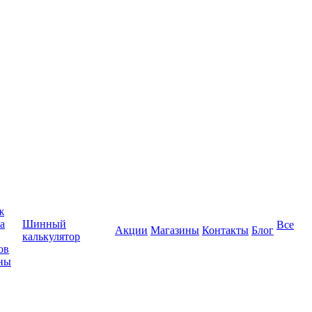
ж
а
Шинный
Все
Акции
Магазины
Контакты
Блог
калькулятор
ов
ны