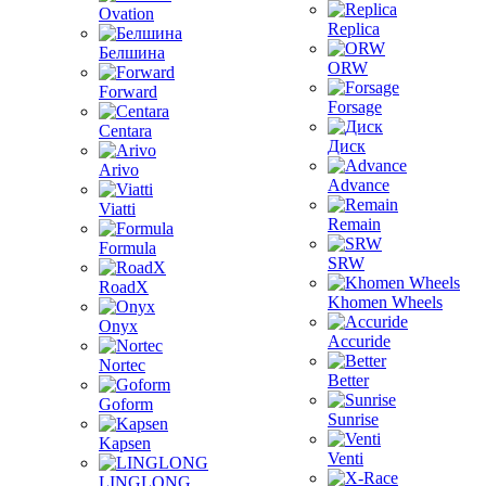
Ovation
Replica
Белшина
ORW
Forward
Forsage
Centara
Диск
Arivo
Advance
Viatti
Remain
Formula
SRW
RoadX
Khomen Wheels
Onyx
Accuride
Nortec
Better
Goform
Sunrise
Kapsen
Venti
LINGLONG