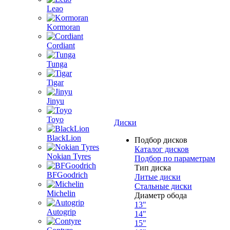
Leao
Kormoran
Cordiant
Tunga
Tigar
Jinyu
Toyo
Диски
BlackLion
Подбор дисков
Каталог дисков
Nokian Tyres
Подбор по параметрам
Тип диска
BFGoodrich
Литые диски
Стальные диски
Michelin
Диаметр обода
13"
Autogrip
14"
15"