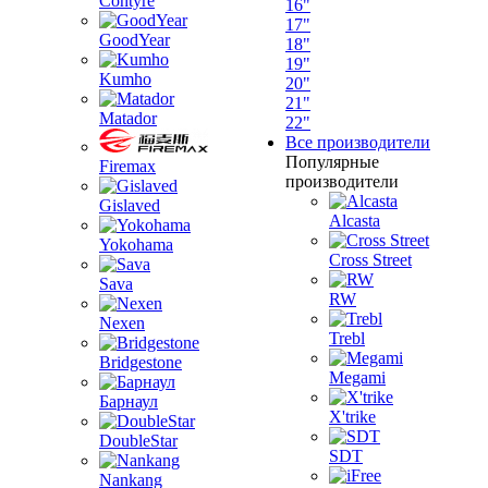
Contyre
16"
17"
GoodYear
18"
19"
Kumho
20"
21"
Matador
22"
Все производители
Популярные
Firemax
производители
Gislaved
Alcasta
Yokohama
Cross Street
Sava
RW
Nexen
Trebl
Bridgestone
Megami
Барнаул
X'trike
DoubleStar
SDT
Nankang