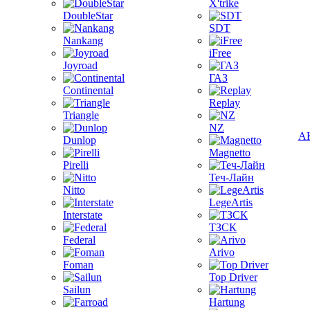
X'trike
DoubleStar
SDT
Nankang
iFree
Joyroad
ГАЗ
Continental
Replay
Triangle
NZ
А
Dunlop
Magnetto
Pirelli
Теч-Лайн
Nitto
LegeArtis
Interstate
ТЗСК
Federal
Arivo
Foman
Top Driver
Sailun
Hartung