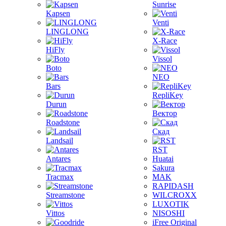
Sunrise
Kapsen
Venti
LINGLONG
X-Race
HiFly
Vissol
Boto
NEO
Bars
RepliKey
Durun
Вектор
Roadstone
Скад
Landsail
RST
Antares
Huatai
Sakura
Tracmax
MAK
RAPIDASH
Streamstone
WILCROXX
LUXOTIK
Vittos
NISOSHI
iFree Original