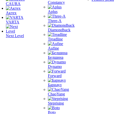
Constancy
CAURA
Aplus
Актех
Three-A
VARTA
Diamondback
Next Level
Treadline
Aufine
Белшина
Dynamo
Forward
Барнаул
ChaoYang
Steprising
Boto