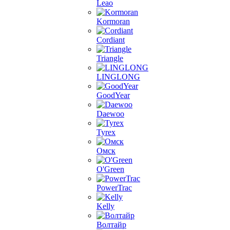
Leao
Kormoran
Cordiant
Triangle
LINGLONG
GoodYear
Daewoo
Tyrex
Омск
O'Green
PowerTrac
Kelly
Волтайр