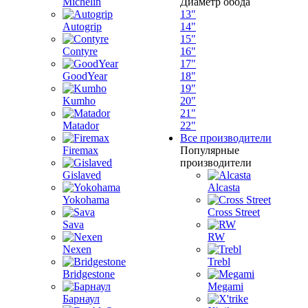
Michelin
Диаметр обода
13"
Autogrip
14"
15"
Contyre
16"
17"
GoodYear
18"
19"
Kumho
20"
21"
Matador
22"
Все производители
Firemax
Популярные
производители
Gislaved
Alcasta
Yokohama
Cross Street
Sava
RW
Nexen
Trebl
Bridgestone
Megami
Барнаул