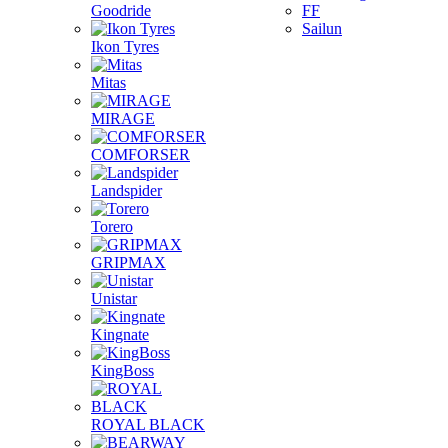
Goodride
FF
Sailun
Ikon Tyres
Mitas
MIRAGE
COMFORSER
Landspider
Torero
GRIPMAX
Unistar
Kingnate
KingBoss
ROYAL BLACK