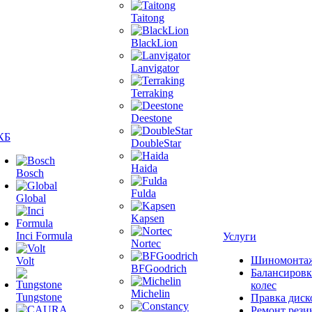
Taitong
BlackLion
Lanvigator
Terraking
Deestone
КБ
DoubleStar
Haida
Bosch
Fulda
Global
Kapsen
Inci Formula
Услуги
Nortec
Шиномонта
Volt
BFGoodrich
Балансировк
колес
Michelin
Tungstone
Правка диск
Ремонт рези