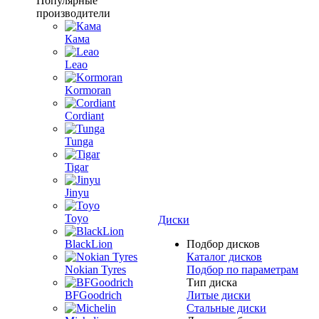
Популярные
производители
Кама
Leao
Kormoran
Cordiant
Tunga
Tigar
Jinyu
Toyo
Диски
BlackLion
Подбор дисков
Каталог дисков
Nokian Tyres
Подбор по параметрам
Тип диска
BFGoodrich
Литые диски
Стальные диски