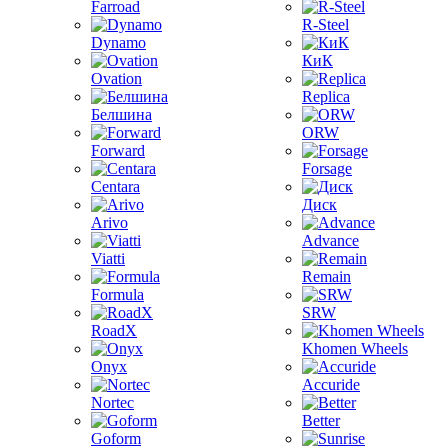
Farroad
R-Steel
Dynamo
КиК
Ovation
Replica
Белшина
ORW
Forward
Forsage
Centara
Диск
Arivo
Advance
Viatti
Remain
Formula
SRW
RoadX
Khomen Wheels
Onyx
Accuride
Nortec
Better
Goform