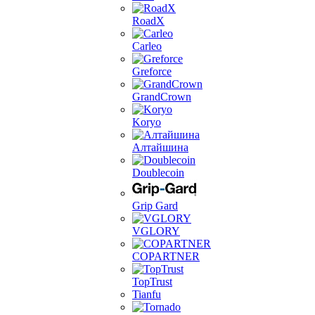
RoadX
Carleo
Greforce
GrandCrown
Koryo
Алтайшина
Doublecoin
Grip Gard
VGLORY
COPARTNER
TopTrust
Tianfu