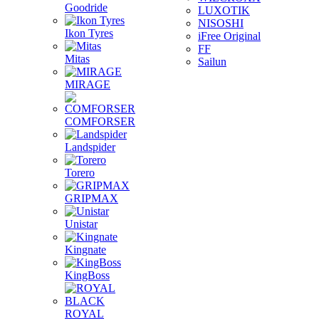
Goodride
LUXOTIK
NISOSHI
Ikon Tyres
iFree Original
FF
Mitas
Sailun
MIRAGE
COMFORSER
Landspider
Torero
GRIPMAX
Unistar
Kingnate
KingBoss
ROYAL