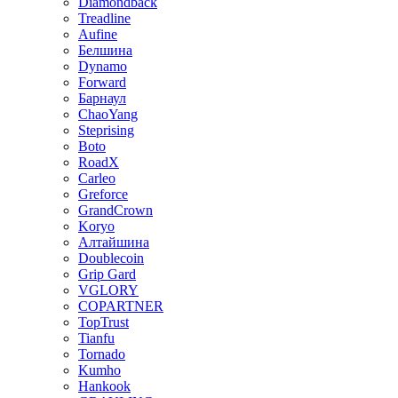
Diamondback
Treadline
Aufine
Белшина
Dynamo
Forward
Барнаул
ChaoYang
Steprising
Boto
RoadX
Carleo
Greforce
GrandCrown
Koryo
Алтайшина
Doublecoin
Grip Gard
VGLORY
COPARTNER
TopTrust
Tianfu
Tornado
Kumho
Hankook