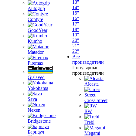
13"
14"
Autogrip
15"
16"
Contyre
17"
18"
GoodYear
19"
20"
Kumho
21"
22"
Matador
Все
производители
Firemax
Популярные
производители
Gislaved
Alcasta
Yokohama
Sava
Cross Street
Nexen
RW
Bridgestone
Trebl
Барнаул
Megami