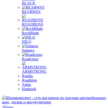
BLACK
BEARWAY
ROADBOSS
RockBlade
HILO
Sumaxx
Roadcruza
ARMSTRONG
Rotalla
Roadking
Aplus
Hankook
Шины