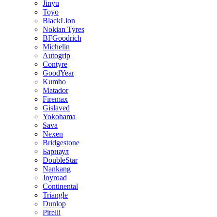
Jinyu
Toyo
BlackLion
Nokian Tyres
BFGoodrich
Michelin
Autogrip
Contyre
GoodYear
Kumho
Matador
Firemax
Gislaved
Yokohama
Sava
Nexen
Bridgestone
Барнаул
DoubleStar
Nankang
Joyroad
Continental
Triangle
Dunlop
Pirelli