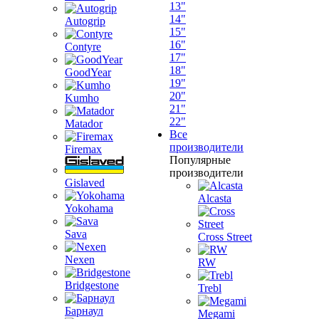
13"
14"
Autogrip
15"
16"
Contyre
17"
18"
GoodYear
19"
20"
Kumho
21"
22"
Matador
Все
производители
Firemax
Популярные
производители
Gislaved
Alcasta
Yokohama
Sava
Cross Street
Nexen
RW
Bridgestone
Trebl
Барнаул
Megami