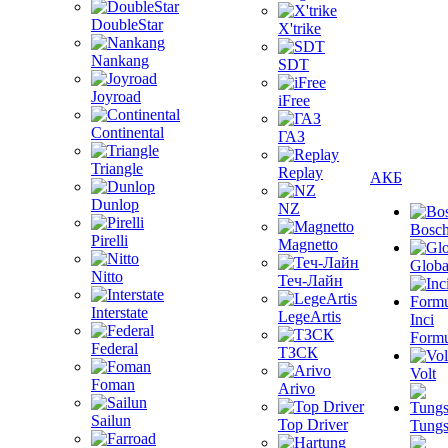
DoubleStar
X'trike
Nankang
SDT
Joyroad
iFree
Continental
ГАЗ
Triangle
Replay
АКБ
Dunlop
NZ
Bosc
Pirelli
Magnetto
Globa
Nitto
Теч-Лайн
Interstate
LegeArtis
Inci
Formu
Federal
ТЗСК
Volt
Foman
Arivo
Sailun
Top Driver
Tungs