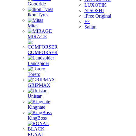
Goodride
LUXOTIK
NISOSHI
Ikon Tyres
iFree Original
FF
Mitas
Sailun
MIRAGE
COMFORSER
Landspider
Torero
GRIPMAX
Unistar
Kingnate
KingBoss
ROYAL