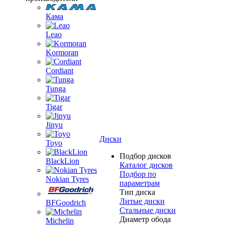
Кама
Leao
Kormoran
Cordiant
Tunga
Tigar
Jinyu
Диски
Toyo
Подбор дисков
BlackLion
Каталог дисков
Подбор по
Nokian Tyres
параметрам
Тип диска
Литые диски
BFGoodrich
Стальные диски
Диаметр обода
Michelin