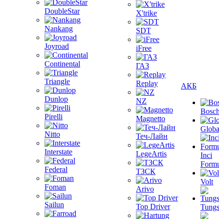
DoubleStar
X'trike
Nankang
SDT
Joyroad
iFree
Continental
ГАЗ
Triangle
Replay
АКБ
Dunlop
NZ
Bosc
Pirelli
Magnetto
Globa
Nitto
Теч-Лайн
Interstate
LegeArtis
Inci
Formu
Federal
ТЗСК
Volt
Foman
Arivo
Sailun
Top Driver
Tungs