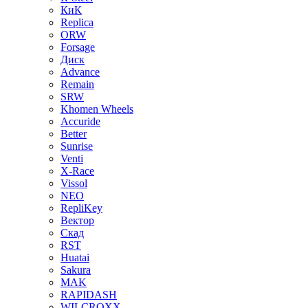
КиК
Replica
ORW
Forsage
Диск
Advance
Remain
SRW
Khomen Wheels
Accuride
Better
Sunrise
Venti
X-Race
Vissol
NEO
RepliKey
Вектор
Скад
RST
Huatai
Sakura
MAK
RAPIDASH
WILCROXX