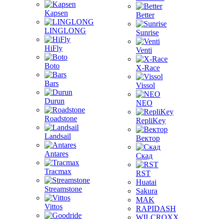
Kapsen
Better
LINGLONG
Sunrise
HiFly
Venti
Boto
X-Race
Bars
Vissol
Durun
NEO
Roadstone
RepliKey
Landsail
Вектор
Antares
Скад
Tracmax
RST
Huatai
Streamstone
Sakura
MAK
Vittos
RAPIDASH
WILCROXX