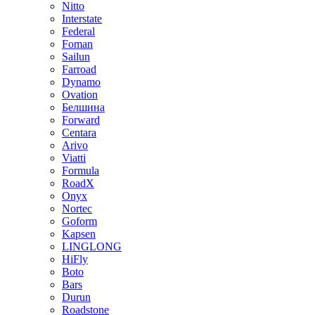
Nitto
Interstate
Federal
Foman
Sailun
Farroad
Dynamo
Ovation
Белшина
Forward
Centara
Arivo
Viatti
Formula
RoadX
Onyx
Nortec
Goform
Kapsen
LINGLONG
HiFly
Boto
Bars
Durun
Roadstone