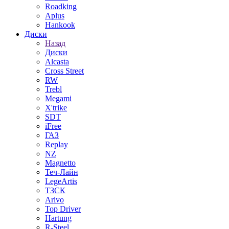
Roadking
Aplus
Hankook
Диски
Назад
Диски
Alcasta
Cross Street
RW
Trebl
Megami
X'trike
SDT
iFree
ГАЗ
Replay
NZ
Magnetto
Теч-Лайн
LegeArtis
ТЗСК
Arivo
Top Driver
Hartung
R-Steel