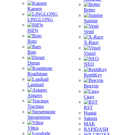
Kapsen
Better
LINGLONG
Sunrise
HiFly
Venti
Boto
X-Race
Bars
Vissol
Durun
NEO
Roadstone
RepliKey
Landsail
Вектор
Antares
Скад
Tracmax
RST
Huatai
Streamstone
Sakura
MAK
Vittos
RAPIDASH
WILCROXX