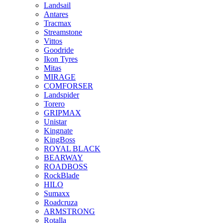
Landsail
Antares
Tracmax
Streamstone
Vittos
Goodride
Ikon Tyres
Mitas
MIRAGE
COMFORSER
Landspider
Torero
GRIPMAX
Unistar
Kingnate
KingBoss
ROYAL BLACK
BEARWAY
ROADBOSS
RockBlade
HILO
Sumaxx
Roadcruza
ARMSTRONG
Rotalla