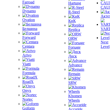
Farroad
Hartung
CAU
Dynamo
R-Steel
Акте
Ovation
КиК
Белшина
VAR
Replica
Forward
ORW
Next
Centara
Level
Forsage
Arivo
Диск
Viatti
Advance
Formula
Remain
RoadX
SRW
Onyx
Khomen
Nortec
Wheels
Goform
Accuride