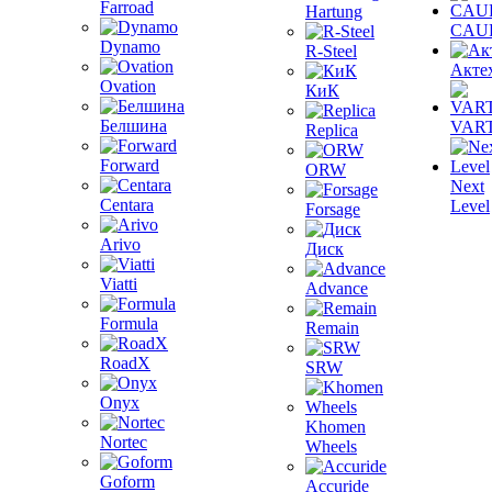
Farroad
Hartung
CAU
Dynamo
R-Steel
Акте
Ovation
КиК
Белшина
VAR
Replica
Forward
ORW
Next
Centara
Level
Forsage
Arivo
Диск
Viatti
Advance
Formula
Remain
RoadX
SRW
Onyx
Khomen
Nortec
Wheels
Goform
Accuride