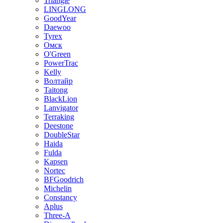
Triangle
LINGLONG
GoodYear
Daewoo
Tyrex
Омск
O'Green
PowerTrac
Kelly
Волтайр
Taitong
BlackLion
Lanvigator
Terraking
Deestone
DoubleStar
Haida
Fulda
Kapsen
Nortec
BFGoodrich
Michelin
Constancy
Aplus
Three-A