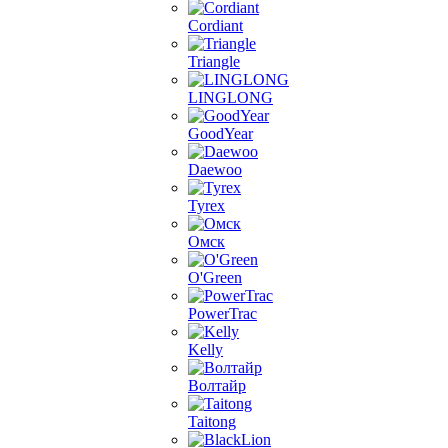
Cordiant
Triangle
LINGLONG
GoodYear
Daewoo
Tyrex
Омск
O'Green
PowerTrac
Kelly
Волтайр
Taitong