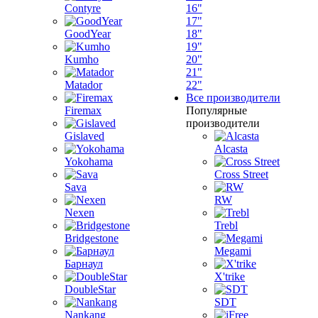
Contyre
16"
17"
GoodYear
18"
19"
Kumho
20"
21"
Matador
22"
Все производители
Firemax
Популярные
производители
Gislaved
Alcasta
Yokohama
Cross Street
Sava
RW
Nexen
Trebl
Bridgestone
Megami
Барнаул
X'trike
DoubleStar
SDT
Nankang