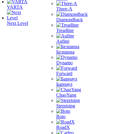
VARTA
Three-A
Diamondback
Next Level
Treadline
Aufine
Белшина
Dynamo
Forward
Барнаул
ChaoYang
Steprising
Boto
RoadX