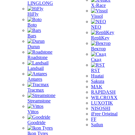
LINGLONG
X-Race
HiFly
Vissol
Boto
NEO
Bars
RepliKey
Durun
Вектор
Roadstone
Скад
Landsail
RST
Huatai
Antares
Sakura
MAK
Tracmax
RAPIDASH
WILCROXX
Streamstone
LUXOTIK
NISOSHI
Vittos
iFree Original
FF
Goodride
Sailun
Ikon Tyres