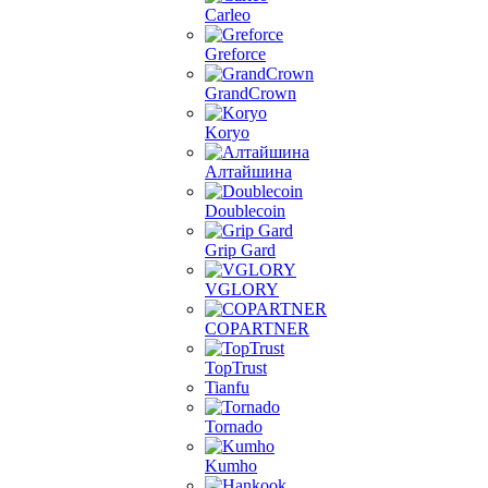
Carleo
Greforce
GrandCrown
Koryo
Алтайшина
Doublecoin
Grip Gard
VGLORY
COPARTNER
TopTrust
Tianfu
Tornado
Kumho