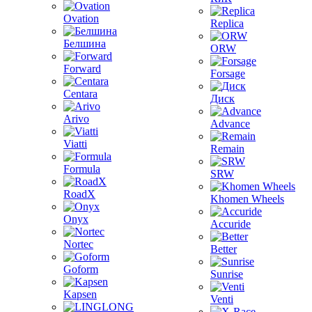
Ovation
Replica
Белшина
ORW
Forward
Forsage
Centara
Диск
Arivo
Advance
Viatti
Remain
Formula
SRW
RoadX
Khomen Wheels
Onyx
Accuride
Nortec
Better
Goform
Sunrise
Kapsen
Venti