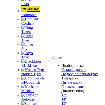
Leao
Kormoran
Cordiant
Tunga
Tigar
Jinyu
Toyo
Диски
BlackLion
Подбор дисков
Каталог дисков
Nokian Tyres
Подбор по параметрам
Тип диска
BFGoodrich
Литые диски
Стальные диски
Michelin
Диаметр обода
13"
Autogrip
14"
15"