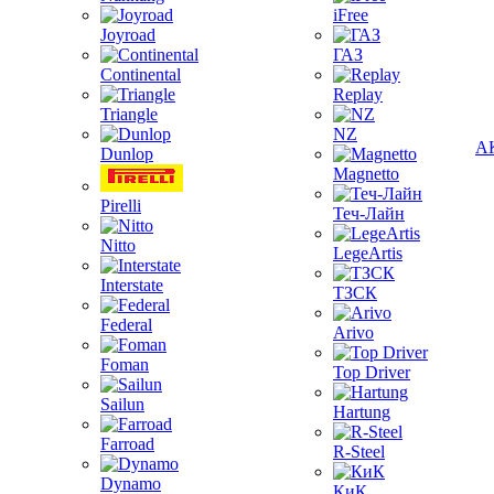
iFree
Joyroad
ГАЗ
Continental
Replay
Triangle
NZ
А
Dunlop
Magnetto
Pirelli
Теч-Лайн
Nitto
LegeArtis
Interstate
ТЗСК
Federal
Arivo
Foman
Top Driver
Sailun
Hartung
Farroad
R-Steel
Dynamo
КиК