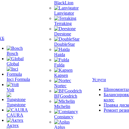
BlackLion
Lanvigator
Terraking
Deestone
КБ
DoubleStar
Bosch
Haida
Global
Fulda
Kapsen
Inci Formula
Услуги
Nortec
Шиномонта
Volt
Балансировк
BFGoodrich
колес
Tungstone
Правка диск
Michelin
Ремонт рези
CAURA
Constancy
Актех
Aplus