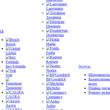
Lanvigator
Terraking
Deestone
КБ
DoubleStar
Haida
Bosch
Fulda
Global
Kapsen
Inci Formula
Услуги
Nortec
Шиномонта
Volt
BFGoodrich
Балансировк
колес
Tungstone
Michelin
Правка диск
Ремонт рези
CAURA
Constancy
Актех
Aplus