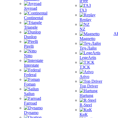
iFree
Joyroad
ГАЗ
Continental
Replay
Triangle
NZ
А
Dunlop
Magnetto
Pirelli
Теч-Лайн
Nitto
LegeArtis
Interstate
ТЗСК
Federal
Arivo
Foman
Top Driver
Sailun
Hartung
Farroad
R-Steel
Dynamo
КиК