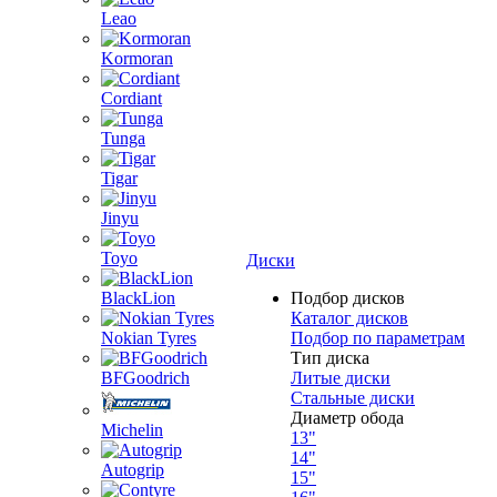
Leao
Kormoran
Cordiant
Tunga
Tigar
Jinyu
Toyo
Диски
BlackLion
Подбор дисков
Каталог дисков
Nokian Tyres
Подбор по параметрам
Тип диска
BFGoodrich
Литые диски
Стальные диски
Диаметр обода
Michelin
13"
14"
Autogrip
15"