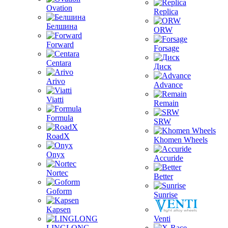
Ovation
Replica
Белшина
ORW
Forward
Forsage
Centara
Диск
Arivo
Advance
Viatti
Remain
Formula
SRW
RoadX
Khomen Wheels
Onyx
Accuride
Nortec
Better
Goform
Sunrise
Kapsen
Venti
LINGLONG