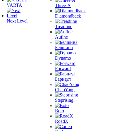
VARTA
Three-A
Diamondback
Next Level
Treadline
Aufine
Белшина
Dynamo
Forward
Барнаул
ChaoYang
Steprising
Boto
RoadX