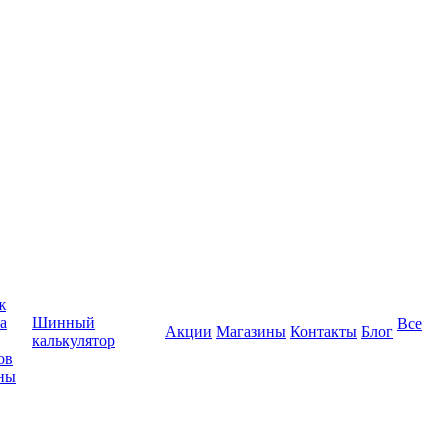
ж
а
Шинный
Все
Акции
Магазины
Контакты
Блог
калькулятор
ов
ны