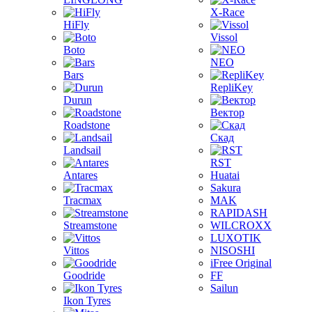
X-Race
HiFly
Vissol
Boto
NEO
Bars
RepliKey
Durun
Вектор
Roadstone
Скад
Landsail
RST
Antares
Huatai
Sakura
Tracmax
MAK
RAPIDASH
Streamstone
WILCROXX
LUXOTIK
Vittos
NISOSHI
iFree Original
Goodride
FF
Sailun
Ikon Tyres