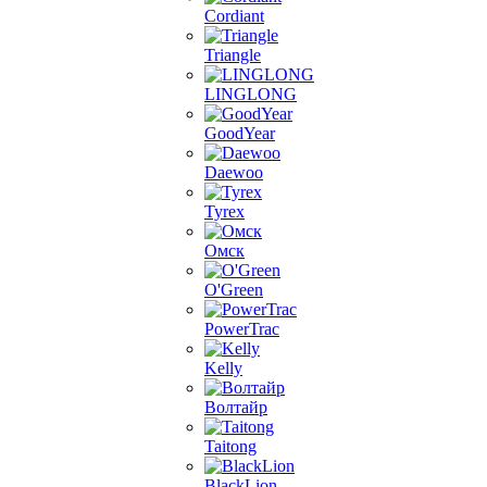
Cordiant
Triangle
LINGLONG
GoodYear
Daewoo
Tyrex
Омск
O'Green
PowerTrac
Kelly
Волтайр
Taitong
BlackLion