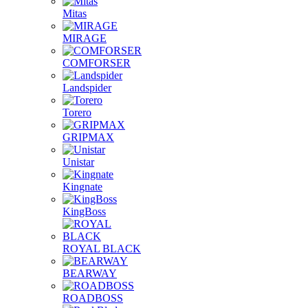
Mitas
MIRAGE
COMFORSER
Landspider
Torero
GRIPMAX
Unistar
Kingnate
KingBoss
ROYAL BLACK
BEARWAY
ROADBOSS