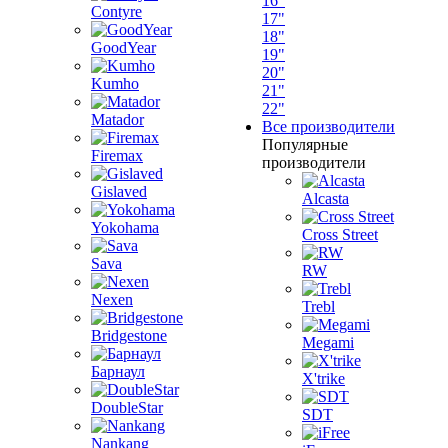
16"
Contyre
17"
18"
GoodYear
19"
20"
Kumho
21"
22"
Matador
Все производители
Популярные
Firemax
производители
Gislaved
Alcasta
Yokohama
Cross Street
Sava
RW
Nexen
Trebl
Bridgestone
Megami
Барнаул
X'trike
DoubleStar
SDT
Nankang