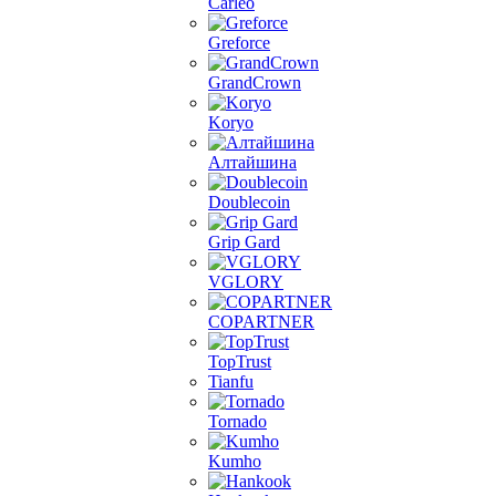
Carleo
Greforce
GrandCrown
Koryo
Алтайшина
Doublecoin
Grip Gard
VGLORY
COPARTNER
TopTrust
Tianfu
Tornado
Kumho