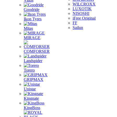
Vittos
WILCROXX
LUXOTIK
Goodride
NISOSHI
iFree Original
Ikon Tyres
FF
Sailun
Mitas
MIRAGE
COMFORSER
Landspider
Torero
GRIPMAX
Unistar
Kingnate
KingBoss