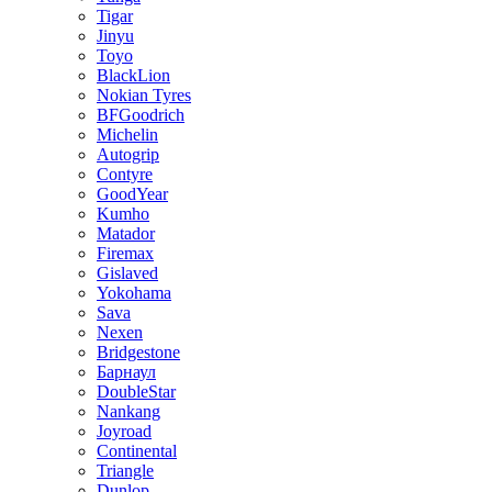
Tigar
Jinyu
Toyo
BlackLion
Nokian Tyres
BFGoodrich
Michelin
Autogrip
Contyre
GoodYear
Kumho
Matador
Firemax
Gislaved
Yokohama
Sava
Nexen
Bridgestone
Барнаул
DoubleStar
Nankang
Joyroad
Continental
Triangle
Dunlop