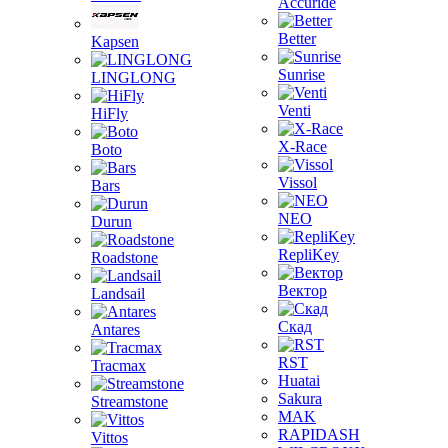
Accuride
Better
Kapsen
Sunrise
LINGLONG
Venti
HiFly
X-Race
Boto
Vissol
Bars
NEO
Durun
RepliKey
Roadstone
Вектор
Landsail
Скад
Antares
RST
Tracmax
Huatai
Sakura
Streamstone
MAK
RAPIDASH
Vittos