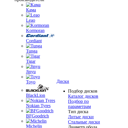
Кама
Leao
Kormoran
Cordiant
Tunga
Tigar
Jinyu
Диски
Toyo
Подбор дисков
BlackLion
Каталог дисков
Подбор по
Nokian Tyres
параметрам
Тип диска
BFGoodrich
Литые диски
Стальные диски
Michelin
Диаметр обода