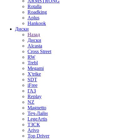
ARMSTRONG
Rotalla
Roadking
Aplus
Hankook
Диски
Назад
Диски
Alcasta
Cross Street
RW
Trebl
Megami
X'trike
SDT
iFree
ГАЗ
Replay
NZ
Magnetto
Теч-Лайн
LegeArtis
ТЗСК
Arivo
Top Driver