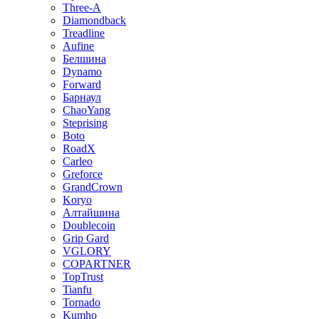
Three-A
Diamondback
Treadline
Aufine
Белшина
Dynamo
Forward
Барнаул
ChaoYang
Steprising
Boto
RoadX
Carleo
Greforce
GrandCrown
Koryo
Алтайшина
Doublecoin
Grip Gard
VGLORY
COPARTNER
TopTrust
Tianfu
Tornado
Kumho