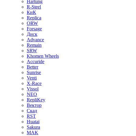
Hartung
R-Steel
КиК
Replica
ORW
Forsage
Диск
Advance
Remain
SRW
Khomen Wheels
Accuride
Better
Sunrise
Venti
X-Race
Vissol
NEO
RepliKey
Вектор
Скад
RST
Huatai
Sakura
MAK