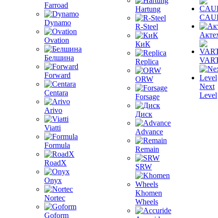
Farroad
Hartung
CAU
Dynamo
R-Steel
Акте
Ovation
КиК
Белшина
VAR
Replica
Forward
ORW
Next
Centara
Level
Forsage
Arivo
Диск
Viatti
Advance
Formula
Remain
RoadX
SRW
Onyx
Khomen
Nortec
Wheels
Goform