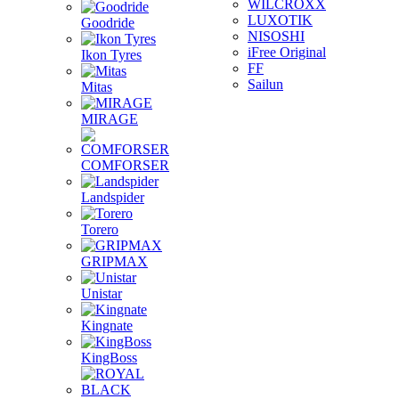
WILCROXX
LUXOTIK
Goodride
NISOSHI
iFree Original
Ikon Tyres
FF
Sailun
Mitas
MIRAGE
COMFORSER
Landspider
Torero
GRIPMAX
Unistar
Kingnate
KingBoss