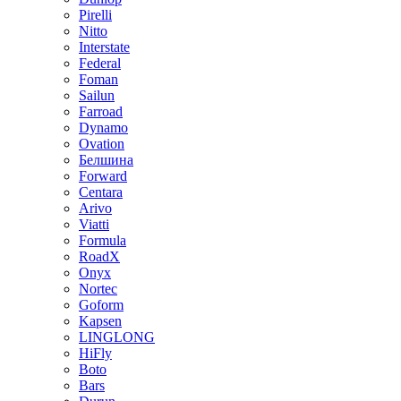
Pirelli
Nitto
Interstate
Federal
Foman
Sailun
Farroad
Dynamo
Ovation
Белшина
Forward
Centara
Arivo
Viatti
Formula
RoadX
Onyx
Nortec
Goform
Kapsen
LINGLONG
HiFly
Boto
Bars