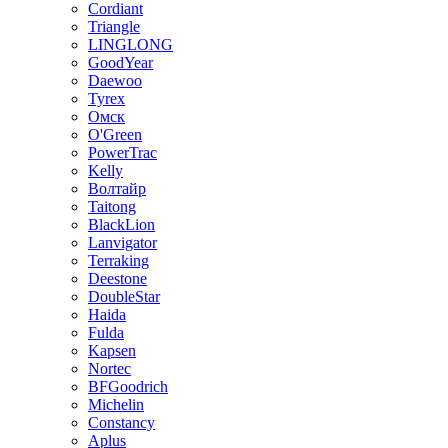
Cordiant
Triangle
LINGLONG
GoodYear
Daewoo
Tyrex
Омск
O'Green
PowerTrac
Kelly
Волтайр
Taitong
BlackLion
Lanvigator
Terraking
Deestone
DoubleStar
Haida
Fulda
Kapsen
Nortec
BFGoodrich
Michelin
Constancy
Aplus