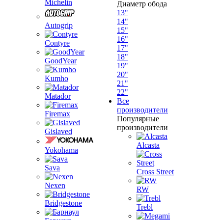
Michelin
Диаметр обода
13"
14"
Autogrip
15"
16"
Contyre
17"
18"
GoodYear
19"
20"
Kumho
21"
22"
Matador
Все
производители
Firemax
Популярные
производители
Gislaved
Alcasta
Yokohama
Sava
Cross Street
Nexen
RW
Bridgestone
Trebl