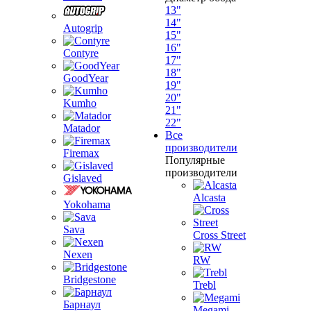
13"
14"
Autogrip
15"
16"
Contyre
17"
18"
GoodYear
19"
20"
Kumho
21"
22"
Matador
Все
производители
Firemax
Популярные
производители
Gislaved
Alcasta
Yokohama
Sava
Cross Street
Nexen
RW
Bridgestone
Trebl
Барнаул
Megami