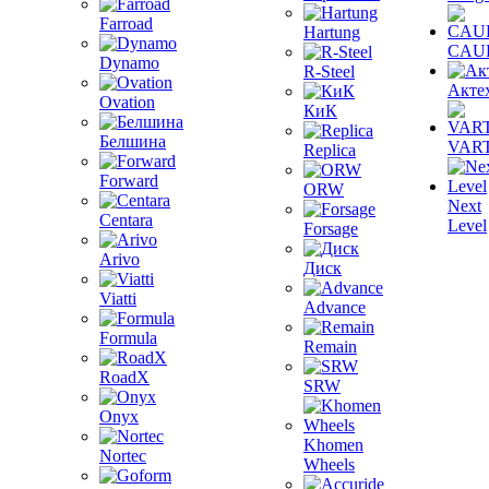
Farroad
Hartung
CAU
Dynamo
R-Steel
Акте
Ovation
КиК
Белшина
VAR
Replica
Forward
ORW
Next
Centara
Level
Forsage
Arivo
Диск
Viatti
Advance
Formula
Remain
RoadX
SRW
Onyx
Khomen
Nortec
Wheels