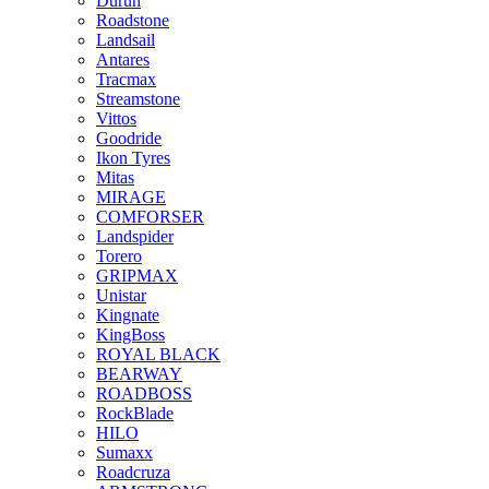
Durun
Roadstone
Landsail
Antares
Tracmax
Streamstone
Vittos
Goodride
Ikon Tyres
Mitas
MIRAGE
COMFORSER
Landspider
Torero
GRIPMAX
Unistar
Kingnate
KingBoss
ROYAL BLACK
BEARWAY
ROADBOSS
RockBlade
HILO
Sumaxx
Roadcruza