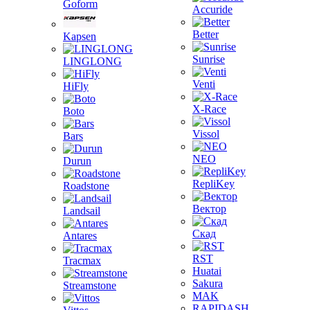
Goform
Accuride
Better
Kapsen
Sunrise
LINGLONG
Venti
HiFly
X-Race
Boto
Vissol
Bars
NEO
Durun
RepliKey
Roadstone
Вектор
Landsail
Скад
Antares
RST
Tracmax
Huatai
Sakura
Streamstone
MAK
RAPIDASH