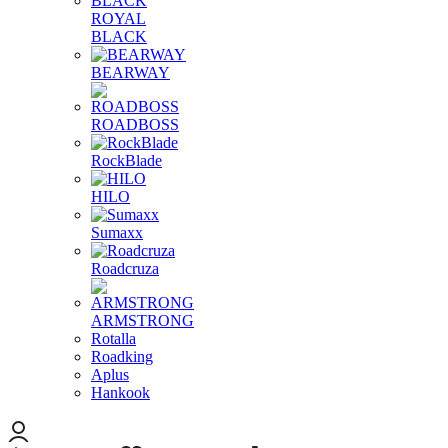
ROYAL
BLACK
BEARWAY
ROADBOSS
RockBlade
HILO
Sumaxx
Roadcruza
ARMSTRONG
Rotalla
Roadking
Aplus
Hankook