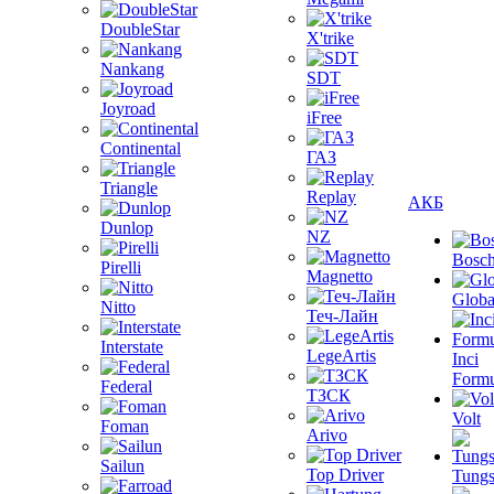
DoubleStar
X'trike
Nankang
SDT
Joyroad
iFree
Continental
ГАЗ
Triangle
Replay
АКБ
Dunlop
NZ
Bosc
Pirelli
Magnetto
Globa
Nitto
Теч-Лайн
Interstate
LegeArtis
Inci
Formu
Federal
ТЗСК
Volt
Foman
Arivo
Sailun
Top Driver
Tungs