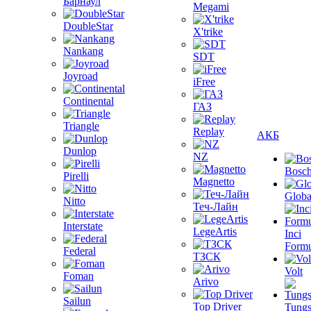
Барнаул
Megami
DoubleStar
X'trike
Nankang
SDT
Joyroad
iFree
Continental
ГАЗ
Triangle
Replay
АКБ
Dunlop
NZ
Bosc
Pirelli
Magnetto
Globa
Nitto
Теч-Лайн
Interstate
LegeArtis
Inci
Formu
Federal
ТЗСК
Volt
Foman
Arivo
Sailun
Top Driver
Tungs