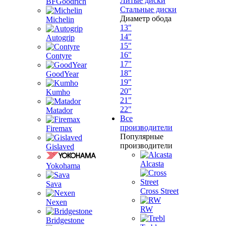
Литые диски
BFGoodrich
Стальные диски
Диаметр обода
Michelin
13"
14"
Autogrip
15"
16"
Contyre
17"
18"
GoodYear
19"
20"
Kumho
21"
22"
Matador
Все
производители
Firemax
Популярные
производители
Gislaved
Alcasta
Yokohama
Sava
Cross Street
Nexen
RW
Bridgestone