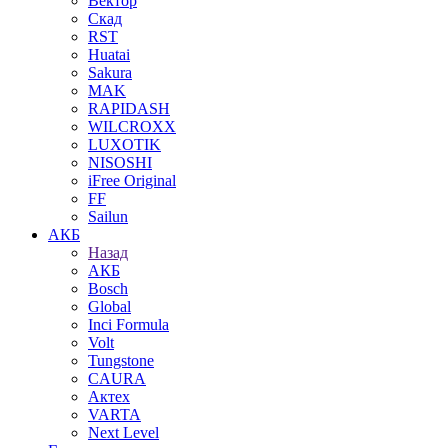
Вектор
Скад
RST
Huatai
Sakura
MAK
RAPIDASH
WILCROXX
LUXOTIK
NISOSHI
iFree Original
FF
Sailun
АКБ
Назад
АКБ
Bosch
Global
Inci Formula
Volt
Tungstone
CAURA
Актех
VARTA
Next Level