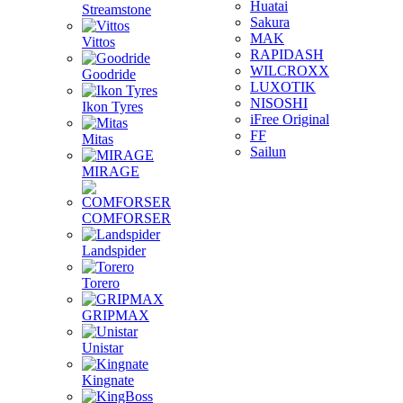
Huatai
Streamstone
Sakura
MAK
Vittos
RAPIDASH
WILCROXX
Goodride
LUXOTIK
NISOSHI
Ikon Tyres
iFree Original
FF
Mitas
Sailun
MIRAGE
COMFORSER
Landspider
Torero
GRIPMAX
Unistar
Kingnate