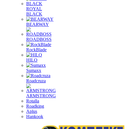
ROYAL
BLACK
BEARWAY
ROADBOSS
RockBlade
HILO
Sumaxx
Roadcruza
ARMSTRONG
Rotalla
Roadking
Aplus
Hankook