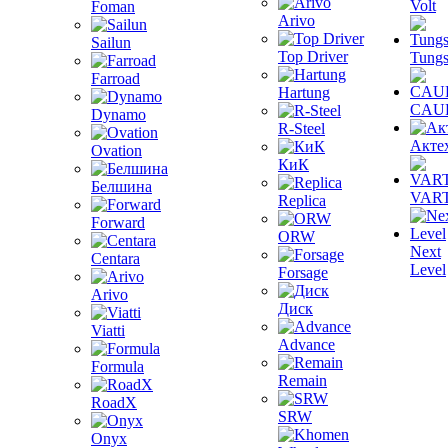
Volt
Foman
Arivo
Sailun
Top Driver
Tungs
Farroad
Hartung
CAU
Dynamo
R-Steel
Акте
Ovation
КиК
Белшина
VAR
Replica
Forward
ORW
Next
Centara
Level
Forsage
Arivo
Диск
Viatti
Advance
Formula
Remain
RoadX
SRW
Onyx