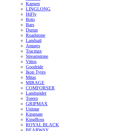
Kapsen
LINGLONG
HiFly
Boto
Bars
Durun
Roadstone
Landsail
Antares
Tracmax
Streamstone
Vittos
Goodride
Ikon Tyres
Mitas
MIRAGE
COMFORSER
Landspider
Torero
GRIPMAX
Unistar
Kingnate
KingBoss
ROYAL BLACK
BEARWAY