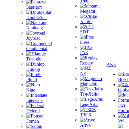
Trebl
Барнаул
Megami
DoubleStar
X'trike
Nankang
SDT
Joyroad
iFree
Continental
ГАЗ
Triangle
Replay
АКБ
Dunlop
NZ
Bosc
Pirelli
Magnetto
Globa
Nitto
Теч-Лайн
Interstate
LegeArtis
Inci
Formu
Federal
ТЗСК
Volt
Foman
Arivo