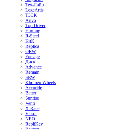
Теч-Лайн
LegeArtis
ТЗСК
Arivo
Top Driver
Hartung
R-Steel
КиК
Replica
ORW
Forsage
Диск
Advance
Remain
SRW
Khomen Wheels
Accuride
Better
Sunrise
Venti
X-Race
Vissol
NEO
RepliKey