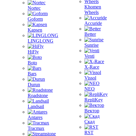
Khomen
Nortec
Wheels
Goform
Accuride
Kapsen
Better
LINGLONG
Sunrise
HiFly
Venti
Boto
X-Race
Bars
Vissol
Durun
NEO
Roadstone
RepliKey
Landsail
Вектор
Antares
Скад
Tracmax
RST