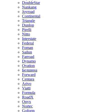
DoubleStar
Nankang
Joyroad
Continental
Triangle
Dunlop
Pirelli
Nitto
Interstate
Federal
Foman
Sailun
Farroad
Dynamo
Ovation
Белшина
Forward
Centara
Arivo
Viatti
Formula
RoadX
Onyx
Nortec
Goform