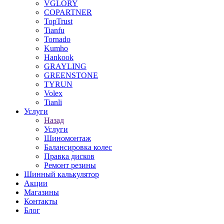
VGLORY
COPARTNER
TopTrust
Tianfu
Tornado
Kumho
Hankook
GRAYLING
GREENSTONE
TYRUN
Volex
Tianli
Услуги
Назад
Услуги
Шиномонтаж
Балансировка колес
Правка дисков
Ремонт резины
Шинный калькулятор
Акции
Магазины
Контакты
Блог