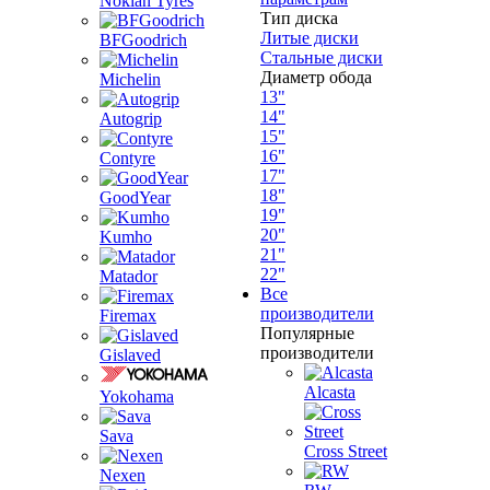
Nokian Tyres
Тип диска
Литые диски
BFGoodrich
Стальные диски
Диаметр обода
Michelin
13"
14"
Autogrip
15"
16"
Contyre
17"
18"
GoodYear
19"
20"
Kumho
21"
22"
Matador
Все
производители
Firemax
Популярные
производители
Gislaved
Alcasta
Yokohama
Sava
Cross Street
Nexen