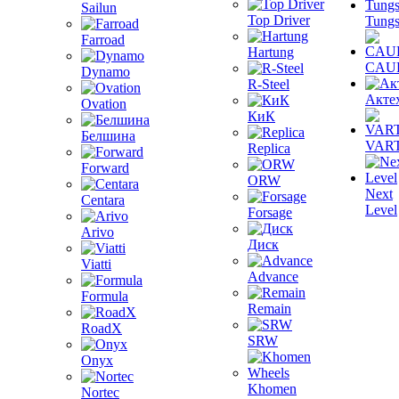
Sailun
Top Driver
Tungs
Farroad
Hartung
CAU
Dynamo
R-Steel
Акте
Ovation
КиК
Белшина
VAR
Replica
Forward
ORW
Next
Centara
Level
Forsage
Arivo
Диск
Viatti
Advance
Formula
Remain
RoadX
SRW
Onyx
Khomen
Nortec