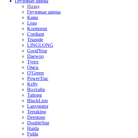
Грузовые шины
Назад
Грузовые шины
Кама
Leao
Kormoran
Cordiant
Triangle
LINGLONG
GoodYear
Daewoo
Tyrex
Омск
O'Green
PowerTrac
Kelly
Волтайр
Taitong
BlackLion
Lanvigator
Terraking
Deestone
DoubleStar
Haida
Fulda