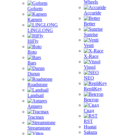
Wheels
Goform
Accuride
Kapsen
Better
LINGLONG
Sunrise
HiFly
Venti
Boto
X-Race
Bars
Vissol
Durun
NEO
Roadstone
RepliKey
Landsail
Вектор
Antares
Скад
Tracmax
RST
Huatai
Streamstone
Sakura