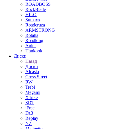
ROADBOSS
RockBlade
HILO
Sumaxx
Roadcruza
ARMSTRONG
Rotalla
Roadking
Aplus
Hankook
Диски
Назад
Диски
Alcasta
Cross Street
RW
Trebl
Megami
X'trike
SDT
iFree
ГАЗ
Replay
NZ
Magnetto