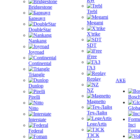
RW
Bridgestone
Trebl
Барнаул
Megami
DoubleStar
X'trike
Nankang
SDT
Joyroad
iFree
Continental
ГАЗ
Triangle
Replay
АКБ
Dunlop
NZ
Bosc
Pirelli
Magnetto
Globa
Nitto
Теч-Лайн
Interstate
LegeArtis
Inci
Formu
Federal
ТЗСК