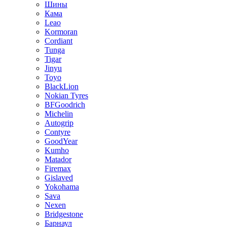
Шины
Кама
Leao
Kormoran
Cordiant
Tunga
Tigar
Jinyu
Toyo
BlackLion
Nokian Tyres
BFGoodrich
Michelin
Autogrip
Contyre
GoodYear
Kumho
Matador
Firemax
Gislaved
Yokohama
Sava
Nexen
Bridgestone
Барнаул