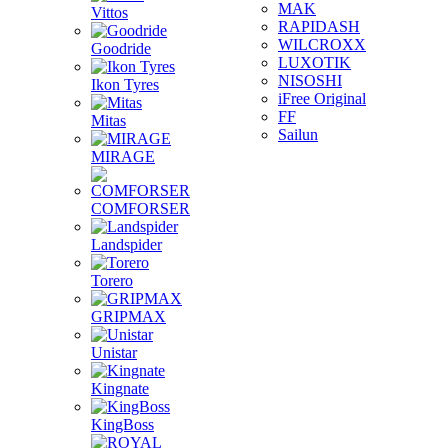
MAK
Vittos
RAPIDASH
WILCROXX
Goodride
LUXOTIK
NISOSHI
Ikon Tyres
iFree Original
FF
Mitas
Sailun
MIRAGE
COMFORSER
Landspider
Torero
GRIPMAX
Unistar
Kingnate
KingBoss