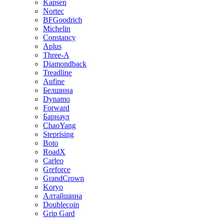
Kapsen
Nortec
BFGoodrich
Michelin
Constancy
Aplus
Three-A
Diamondback
Treadline
Aufine
Белшина
Dynamo
Forward
Барнаул
ChaoYang
Steprising
Boto
RoadX
Carleo
Greforce
GrandCrown
Koryo
Алтайшина
Doublecoin
Grip Gard