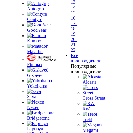
13"
14"
Autogrip
15"
16"
Contyre
17"
18"
GoodYear
19"
20"
Kumho
21"
22"
Matador
Все
производители
Firemax
Популярные
производители
Gislaved
Alcasta
Yokohama
Sava
Cross Street
Nexen
RW
Bridgestone
Trebl
Барнаул
Megami