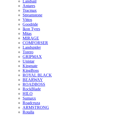
Landsail
Antares
Tracmax
Streamstone
Vittos
Goodride
Ikon Tyres
Mitas
MIRAGE
COMFORSER
Landspider
Torero
GRIPMAX
Unistar
Kingnate
KingBoss
ROYAL BLACK
BEARWAY
ROADBOSS
RockBlade
HILO
Sumaxx
Roadcruza
ARMSTRONG
Rotalla