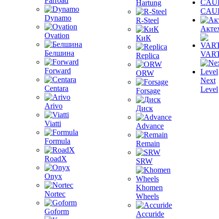
Farroad
Hartung
CAU
Dynamo
R-Steel
Акте
Ovation
КиК
Белшина
VAR
Replica
Forward
ORW
Next
Centara
Level
Forsage
Arivo
Диск
Viatti
Advance
Formula
Remain
RoadX
SRW
Onyx
Khomen
Nortec
Wheels
Goform
Accuride