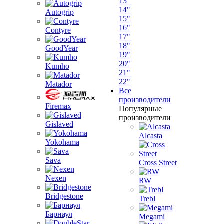
13"
14"
Autogrip
15"
16"
Contyre
17"
18"
GoodYear
19"
20"
Kumho
21"
22"
Matador
Все
производители
Firemax
Популярные
производители
Gislaved
Alcasta
Yokohama
Sava
Cross Street
Nexen
RW
Bridgestone
Trebl
Барнаул
Megami