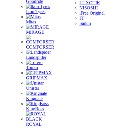
Goodride
LUXOTIK
NISOSHI
Ikon Tyres
iFree Original
FF
Mitas
Sailun
MIRAGE
COMFORSER
Landspider
Torero
GRIPMAX
Unistar
Kingnate
KingBoss
ROYAL