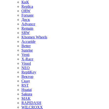
КиК
Replica
ORW
Forsage
Диск
Advance
Remain
SRW
Khomen Wheels
Accuride
Better
Sunrise
Venti
X-Race
Vissol
NEO
RepliKey
Вектор
Скад
RST
Huatai
Sakura
MAK
RAPIDASH
WILCROXX