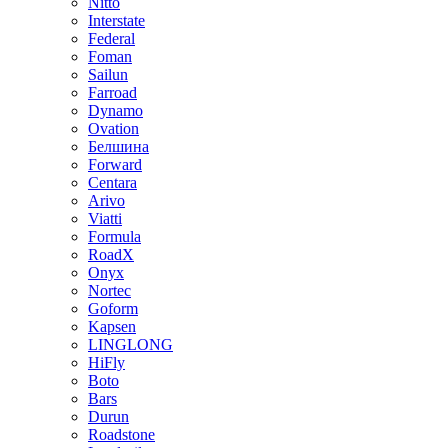
Nitto
Interstate
Federal
Foman
Sailun
Farroad
Dynamo
Ovation
Белшина
Forward
Centara
Arivo
Viatti
Formula
RoadX
Onyx
Nortec
Goform
Kapsen
LINGLONG
HiFly
Boto
Bars
Durun
Roadstone