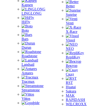
Kapsen
Better
LINGLONG
Sunrise
HiFly
Venti
Boto
X-Race
Bars
Vissol
Durun
NEO
Roadstone
RepliKey
Landsail
Вектор
Antares
Скад
Tracmax
RST
Huatai
Streamstone
Sakura
MAK
Vittos
RAPIDASH
WILCROXX