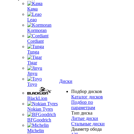
Кама
Leao
Kormoran
Cordiant
Tunga
Tigar
Jinyu
Диски
Toyo
Подбор дисков
Каталог дисков
BlackLion
Подбор по
параметрам
Nokian Tyres
Тип диска
Литые диски
BFGoodrich
Стальные диски
Диаметр обода
Michelin