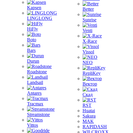
Kapsen
Better
LINGLONG
Sunrise
HiFly
Venti
Boto
X-Race
Bars
Vissol
Durun
NEO
Roadstone
RepliKey
Landsail
Вектор
Antares
Скад
Tracmax
RST
Huatai
Streamstone
Sakura
MAK
Vittos
RAPIDASH
WILCROXX