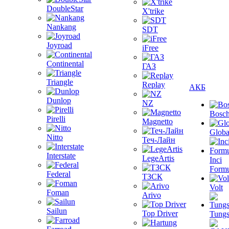
DoubleStar
X'trike
Nankang
SDT
Joyroad
iFree
Continental
ГАЗ
Triangle
Replay
АКБ
Dunlop
NZ
Bosc
Pirelli
Magnetto
Globa
Nitto
Теч-Лайн
Interstate
LegeArtis
Inci
Formu
Federal
ТЗСК
Volt
Foman
Arivo
Sailun
Top Driver
Tungs