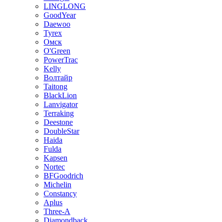
LINGLONG
GoodYear
Daewoo
Tyrex
Омск
O'Green
PowerTrac
Kelly
Волтайр
Taitong
BlackLion
Lanvigator
Terraking
Deestone
DoubleStar
Haida
Fulda
Kapsen
Nortec
BFGoodrich
Michelin
Constancy
Aplus
Three-A
Diamondback