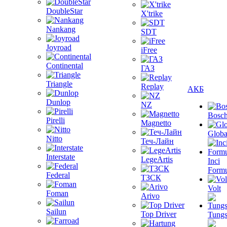
DoubleStar
X'trike
Nankang
SDT
Joyroad
iFree
Continental
ГАЗ
Triangle
Replay
АКБ
Dunlop
NZ
Bosc
Pirelli
Magnetto
Globa
Nitto
Теч-Лайн
Interstate
LegeArtis
Inci
Formu
Federal
ТЗСК
Volt
Foman
Arivo
Sailun
Top Driver
Tungs