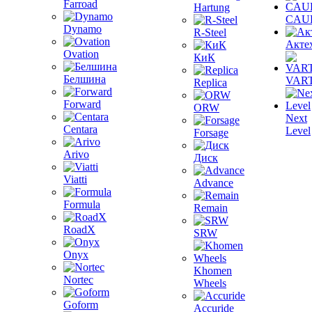
Farroad
Hartung
CAU
Dynamo
R-Steel
Акте
Ovation
КиК
Белшина
VAR
Replica
Forward
ORW
Next
Centara
Level
Forsage
Arivo
Диск
Viatti
Advance
Formula
Remain
RoadX
SRW
Onyx
Khomen
Nortec
Wheels
Goform
Accuride