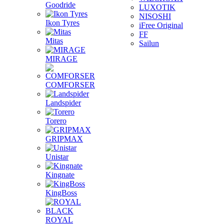
Goodride
LUXOTIK
NISOSHI
Ikon Tyres
iFree Original
FF
Mitas
Sailun
MIRAGE
COMFORSER
Landspider
Torero
GRIPMAX
Unistar
Kingnate
KingBoss
ROYAL