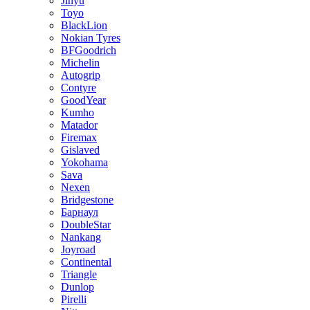
Jinyu
Toyo
BlackLion
Nokian Tyres
BFGoodrich
Michelin
Autogrip
Contyre
GoodYear
Kumho
Matador
Firemax
Gislaved
Yokohama
Sava
Nexen
Bridgestone
Барнаул
DoubleStar
Nankang
Joyroad
Continental
Triangle
Dunlop
Pirelli