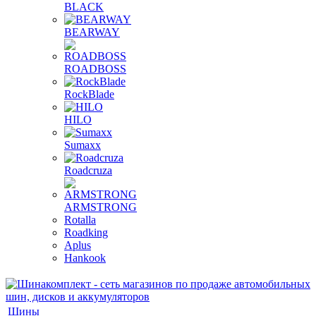
BLACK
BEARWAY
ROADBOSS
RockBlade
HILO
Sumaxx
Roadcruza
ARMSTRONG
Rotalla
Roadking
Aplus
Hankook
Шины