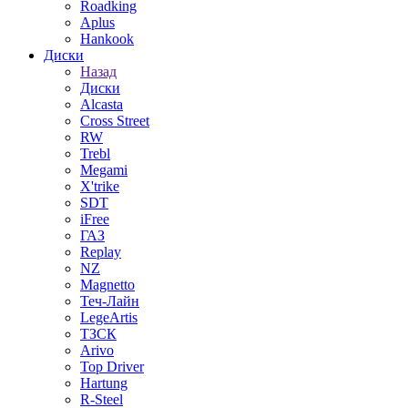
Roadking
Aplus
Hankook
Диски
Назад
Диски
Alcasta
Cross Street
RW
Trebl
Megami
X'trike
SDT
iFree
ГАЗ
Replay
NZ
Magnetto
Теч-Лайн
LegeArtis
ТЗСК
Arivo
Top Driver
Hartung
R-Steel