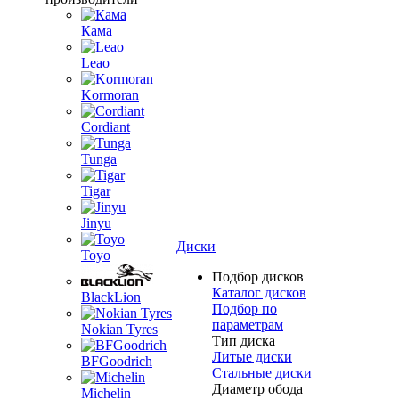
Кама
Leao
Kormoran
Cordiant
Tunga
Tigar
Jinyu
Диски
Toyo
Подбор дисков
Каталог дисков
BlackLion
Подбор по
параметрам
Nokian Tyres
Тип диска
Литые диски
BFGoodrich
Стальные диски
Диаметр обода
Michelin