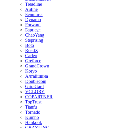
Treadline
Aufine
Белшина
Dynamo
Forward
Барнаул
ChaoYang
Steprising
Boto
RoadX
Carleo
Greforce
GrandCrown
Koryo
Алтайшина
Doublecoin
Grip Gard
VGLORY
COPARTNER
TopTrust
Tianfu
Tornado
Kumho
Hankook
GRAYLING