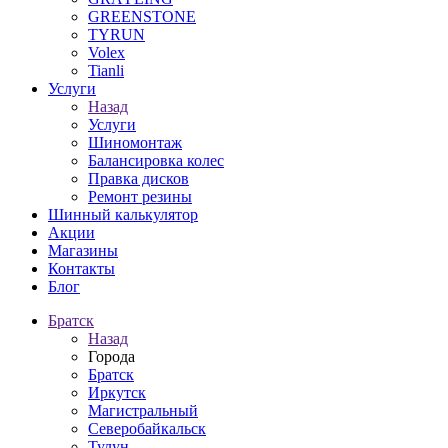
GREENSTONE
TYRUN
Volex
Tianli
Услуги
Назад
Услуги
Шиномонтаж
Балансировка колес
Правка дисков
Ремонт резины
Шинный калькулятор
Акции
Магазины
Контакты
Блог
Братск
Назад
Города
Братск
Иркутск
Магистральный
Северобайкальск
Тулун