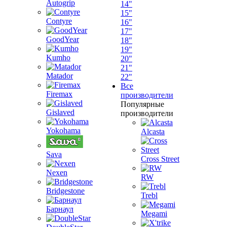
Autogrip
14"
15"
Contyre
16"
17"
GoodYear
18"
19"
Kumho
20"
21"
Matador
22"
Все
Firemax
производители
Популярные
Gislaved
производители
Yokohama
Alcasta
Sava
Cross Street
Nexen
RW
Bridgestone
Trebl
Барнаул
Megami