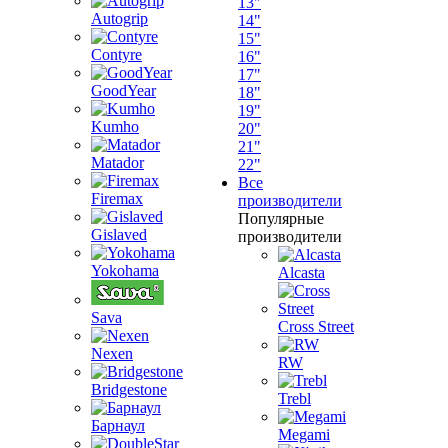
13"
Autogrip
14"
15"
Contyre
16"
17"
GoodYear
18"
19"
Kumho
20"
21"
Matador
22"
Все
Firemax
производители
Популярные
Gislaved
производители
Yokohama
Alcasta
Sava
Cross Street
Nexen
RW
Bridgestone
Trebl
Барнаул
Megami