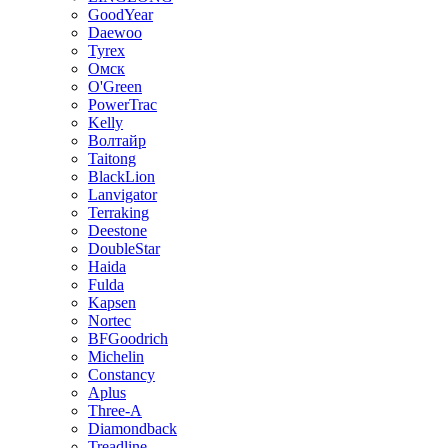
GoodYear
Daewoo
Tyrex
Омск
O'Green
PowerTrac
Kelly
Волтайр
Taitong
BlackLion
Lanvigator
Terraking
Deestone
DoubleStar
Haida
Fulda
Kapsen
Nortec
BFGoodrich
Michelin
Constancy
Aplus
Three-A
Diamondback
Treadline