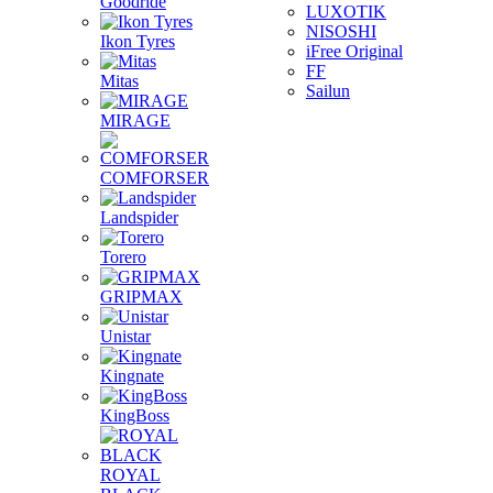
Goodride
LUXOTIK
NISOSHI
Ikon Tyres
iFree Original
FF
Mitas
Sailun
MIRAGE
COMFORSER
Landspider
Torero
GRIPMAX
Unistar
Kingnate
KingBoss
ROYAL