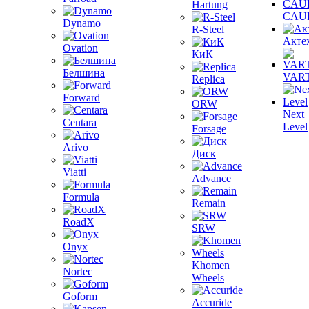
Hartung
CAU
Dynamo
R-Steel
Акте
Ovation
КиК
Белшина
VAR
Replica
Forward
ORW
Next
Centara
Level
Forsage
Arivo
Диск
Viatti
Advance
Formula
Remain
RoadX
SRW
Onyx
Khomen
Nortec
Wheels
Goform
Accuride