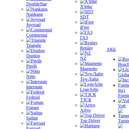
DoubleStar
X'trike
Nankang
SDT
Joyroad
iFree
Continental
ГАЗ
Triangle
Replay
АКБ
Dunlop
NZ
Bosc
Pirelli
Magnetto
Globa
Nitto
Теч-Лайн
Interstate
LegeArtis
Inci
Formu
Federal
ТЗСК
Volt
Foman
Arivo
Sailun
Top Driver
Tungs
Farroad