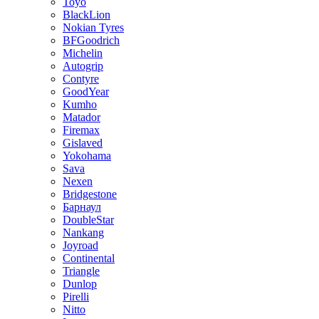
Toyo
BlackLion
Nokian Tyres
BFGoodrich
Michelin
Autogrip
Contyre
GoodYear
Kumho
Matador
Firemax
Gislaved
Yokohama
Sava
Nexen
Bridgestone
Барнаул
DoubleStar
Nankang
Joyroad
Continental
Triangle
Dunlop
Pirelli
Nitto