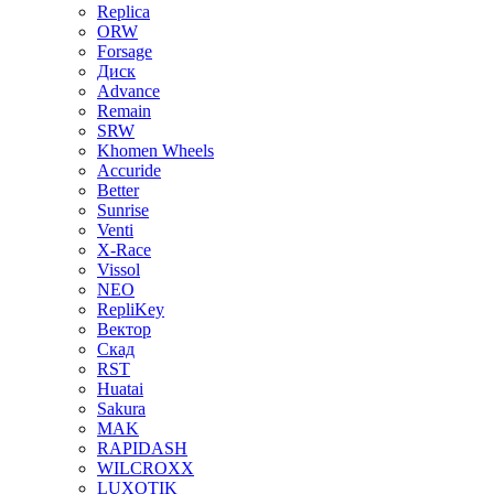
Replica
ORW
Forsage
Диск
Advance
Remain
SRW
Khomen Wheels
Accuride
Better
Sunrise
Venti
X-Race
Vissol
NEO
RepliKey
Вектор
Скад
RST
Huatai
Sakura
MAK
RAPIDASH
WILCROXX
LUXOTIK