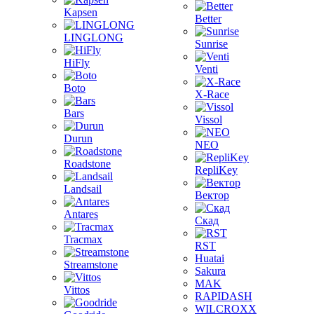
Kapsen
Better
LINGLONG
Sunrise
HiFly
Venti
Boto
X-Race
Bars
Vissol
Durun
NEO
Roadstone
RepliKey
Landsail
Вектор
Antares
Скад
Tracmax
RST
Huatai
Streamstone
Sakura
MAK
Vittos
RAPIDASH
WILCROXX