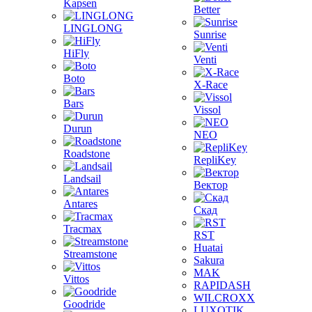
Kapsen
Better
LINGLONG
Sunrise
HiFly
Venti
Boto
X-Race
Bars
Vissol
Durun
NEO
Roadstone
RepliKey
Landsail
Вектор
Antares
Скад
Tracmax
RST
Huatai
Streamstone
Sakura
MAK
Vittos
RAPIDASH
WILCROXX
Goodride
LUXOTIK