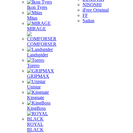
NISOSHI
Ikon Tyres
iFree Original
FF
Mitas
Sailun
MIRAGE
COMFORSER
Landspider
Torero
GRIPMAX
Unistar
Kingnate
KingBoss
ROYAL
BLACK