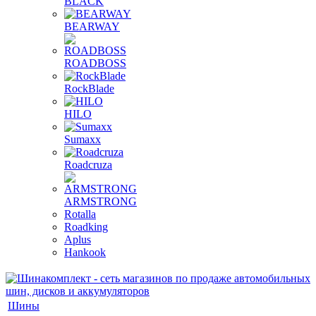
BLACK
BEARWAY
ROADBOSS
RockBlade
HILO
Sumaxx
Roadcruza
ARMSTRONG
Rotalla
Roadking
Aplus
Hankook
Шины