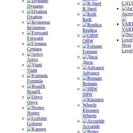
CAU
Dynamo
R-Steel
Акте
Ovation
КиК
Белшина
VAR
Replica
Forward
ORW
Next
Centara
Level
Forsage
Arivo
Диск
Viatti
Advance
Formula
Remain
RoadX
SRW
Onyx
Khomen
Nortec
Wheels
Goform
Accuride