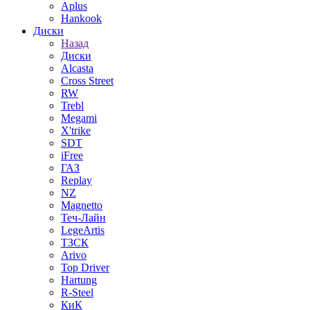
Aplus
Hankook
Диски
Назад
Диски
Alcasta
Cross Street
RW
Trebl
Megami
X'trike
SDT
iFree
ГАЗ
Replay
NZ
Magnetto
Теч-Лайн
LegeArtis
ТЗСК
Arivo
Top Driver
Hartung
R-Steel
КиК