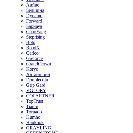
Aufine
Белшина
Dynamo
Forward
Барнаул
ChaoYang
Steprising
Boto
RoadX
Carleo
Greforce
GrandCrown
Koryo
Алтайшина
Doublecoin
Grip Gard
VGLORY
COPARTNER
TopTrust
Tianfu
Tornado
Kumho
Hankook
GRAYLING