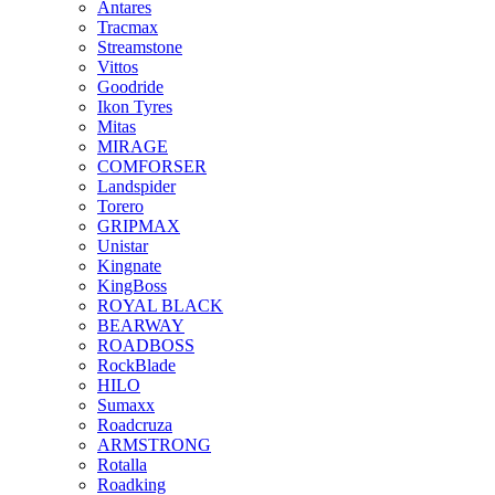
Antares
Tracmax
Streamstone
Vittos
Goodride
Ikon Tyres
Mitas
MIRAGE
COMFORSER
Landspider
Torero
GRIPMAX
Unistar
Kingnate
KingBoss
ROYAL BLACK
BEARWAY
ROADBOSS
RockBlade
HILO
Sumaxx
Roadcruza
ARMSTRONG
Rotalla
Roadking