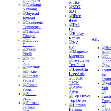
DoubleStar
X'trike
Nankang
SDT
Joyroad
iFree
Continental
ГАЗ
Triangle
Replay
АКБ
Dunlop
NZ
Bosc
Pirelli
Magnetto
Globa
Nitto
Теч-Лайн
Interstate
LegeArtis
Inci
Formu
Federal
ТЗСК
Volt
Foman
Arivo
Sailun
Top Driver
Tungs
Farroad
Hartung