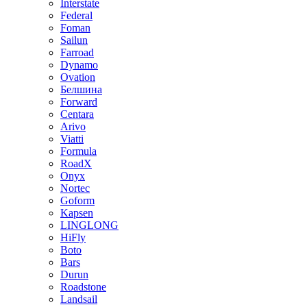
Interstate
Federal
Foman
Sailun
Farroad
Dynamo
Ovation
Белшина
Forward
Centara
Arivo
Viatti
Formula
RoadX
Onyx
Nortec
Goform
Kapsen
LINGLONG
HiFly
Boto
Bars
Durun
Roadstone
Landsail