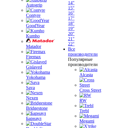
14"
Autogrip
15"
16"
Contyre
17"
18"
GoodYear
19"
20"
Kumho
21"
22"
Matador
Все
производители
Firemax
Популярные
производители
Gislaved
Alcasta
Yokohama
Sava
Cross Street
Nexen
RW
Bridgestone
Trebl
Барнаул
Megami