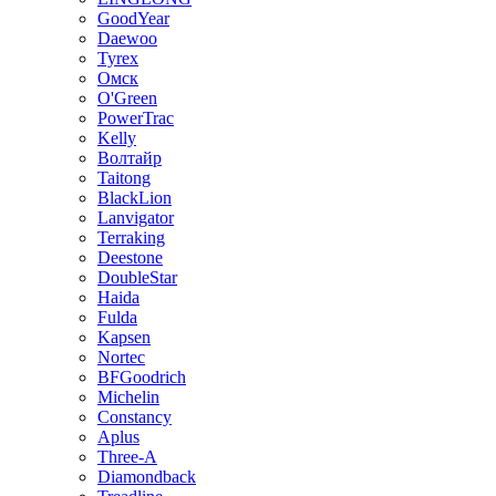
GoodYear
Daewoo
Tyrex
Омск
O'Green
PowerTrac
Kelly
Волтайр
Taitong
BlackLion
Lanvigator
Terraking
Deestone
DoubleStar
Haida
Fulda
Kapsen
Nortec
BFGoodrich
Michelin
Constancy
Aplus
Three-A
Diamondback