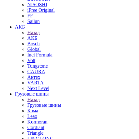
NISOSHI
iFree Original
FF
Sailun
АКБ
Назад
АКБ
Bosch
Global
Inci Formula
Volt
Tungstone
CAURA
Актех
VARTA
Next Level
Грузовые шины
Назад
Грузовые шины
Кама
Leao
Kormoran
Cordiant
Triangle
LINGLONG