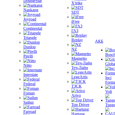
DoubleStar
X'trike
Nankang
SDT
Joyroad
iFree
Continental
ГАЗ
Triangle
Replay
АКБ
Dunlop
NZ
Bosc
Pirelli
Magnetto
Globa
Nitto
Теч-Лайн
Interstate
LegeArtis
Inci
Formu
Federal
ТЗСК
Volt
Foman
Arivo
Sailun
Top Driver
Tungs
Farroad
Hartung