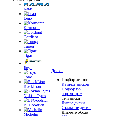
Кама
Leao
Kormoran
Cordiant
Tunga
Tigar
Jinyu
Диски
Toyo
Подбор дисков
Каталог дисков
BlackLion
Подбор по
параметрам
Nokian Tyres
Тип диска
Литые диски
BFGoodrich
Стальные диски
Диаметр обода
Michelin