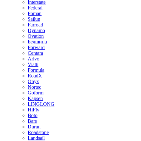
Interstate
Federal
Foman
Sailun
Farroad
Dynamo
Ovation
Белшина
Forward
Centara
Arivo
Viatti
Formula
RoadX
Onyx
Nortec
Goform
Kapsen
LINGLONG
HiFly
Boto
Bars
Durun
Roadstone
Landsail