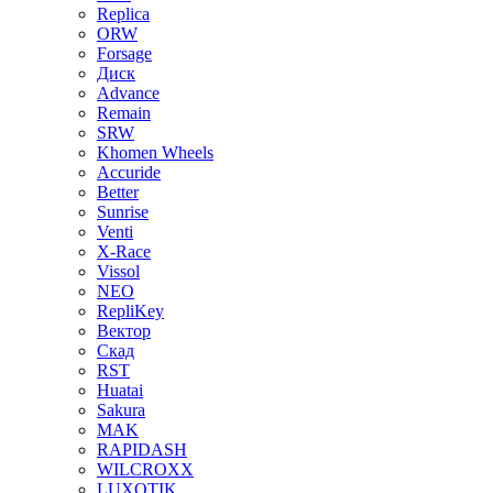
Replica
ORW
Forsage
Диск
Advance
Remain
SRW
Khomen Wheels
Accuride
Better
Sunrise
Venti
X-Race
Vissol
NEO
RepliKey
Вектор
Скад
RST
Huatai
Sakura
MAK
RAPIDASH
WILCROXX
LUXOTIK