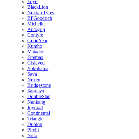
Toyo
BlackLion
Nokian Tyres
BFGoodrich
Michelin
Autogrip
Contyre
GoodYear
Kumho
Matador
Firemax
Gislaved
Yokohama
Sava
Nexen
Bridgestone
Барнаул
DoubleStar
Nankang
Joyroad
Continental
Triangle
Dunlop
Pirelli
Nitto