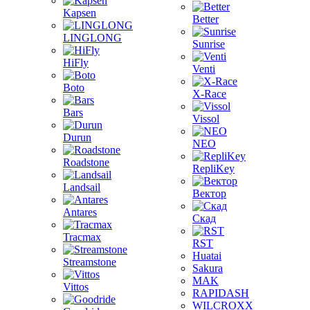
Kapsen
Better
LINGLONG
Sunrise
HiFly
Venti
Boto
X-Race
Bars
Vissol
Durun
NEO
Roadstone
RepliKey
Landsail
Вектор
Antares
Скад
Tracmax
RST
Huatai
Streamstone
Sakura
MAK
Vittos
RAPIDASH
WILCROXX