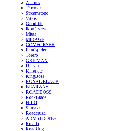
Antares
Tracmax
Streamstone
Vittos
Goodride
Ikon Tyres
Mitas
MIRAGE
COMFORSER
Landspider
Torero
GRIPMAX
Unistar
Kingnate
KingBoss
ROYAL BLACK
BEARWAY
ROADBOSS
RockBlade
HILO
Sumaxx
Roadcruza
ARMSTRONG
Rotalla
Roadking