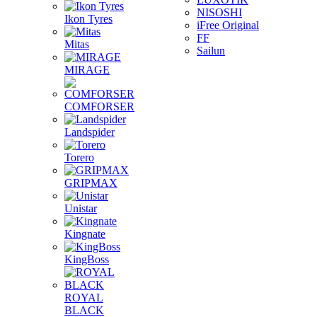
NISOSHI
Ikon Tyres
iFree Original
FF
Mitas
Sailun
MIRAGE
COMFORSER
Landspider
Torero
GRIPMAX
Unistar
Kingnate
KingBoss
ROYAL
BLACK