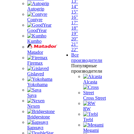
13"
14"
Autogrip
15"
16"
Contyre
17"
18"
GoodYear
19"
20"
Kumho
21"
22"
Matador
Все
производители
Firemax
Популярные
производители
Gislaved
Alcasta
Yokohama
Sava
Cross Street
Nexen
RW
Bridgestone
Trebl
Барнаул
Megami