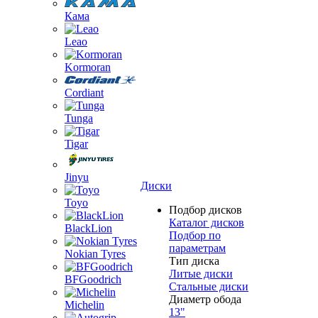
Кама
Leao
Kormoran
Cordiant
Tunga
Tigar
Jinyu
Диски
Toyo
Подбор дисков
Каталог дисков
BlackLion
Подбор по
параметрам
Nokian Tyres
Тип диска
Литые диски
BFGoodrich
Стальные диски
Диаметр обода
Michelin
13"