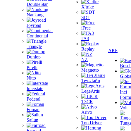
DoubleStar
X'trike
Nankang
SDT
Joyroad
iFree
Continental
ГАЗ
Triangle
Replay
АКБ
Dunlop
NZ
Bosc
Pirelli
Magnetto
Globa
Nitto
Теч-Лайн
Interstate
LegeArtis
Inci
Formu
Federal
ТЗСК
Volt
Foman
Arivo
Sailun
Top Driver
Tungs
Farroad