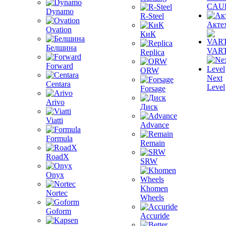
CAU
Dynamo
R-Steel
Акте
Ovation
КиК
Белшина
VAR
Replica
Forward
ORW
Next
Centara
Level
Forsage
Arivo
Диск
Viatti
Advance
Formula
Remain
RoadX
SRW
Onyx
Khomen
Nortec
Wheels
Goform
Accuride