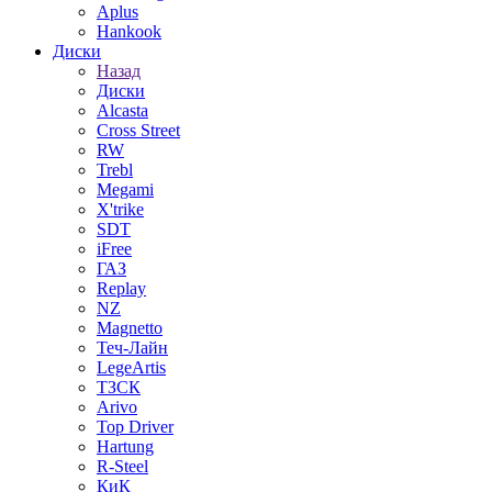
Aplus
Hankook
Диски
Назад
Диски
Alcasta
Cross Street
RW
Trebl
Megami
X'trike
SDT
iFree
ГАЗ
Replay
NZ
Magnetto
Теч-Лайн
LegeArtis
ТЗСК
Arivo
Top Driver
Hartung
R-Steel
КиК