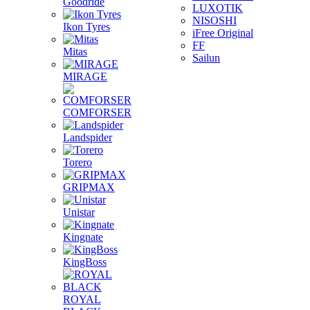
Goodride
LUXOTIK
NISOSHI
Ikon Tyres
iFree Original
FF
Mitas
Sailun
MIRAGE
COMFORSER
Landspider
Torero
GRIPMAX
Unistar
Kingnate
KingBoss
ROYAL