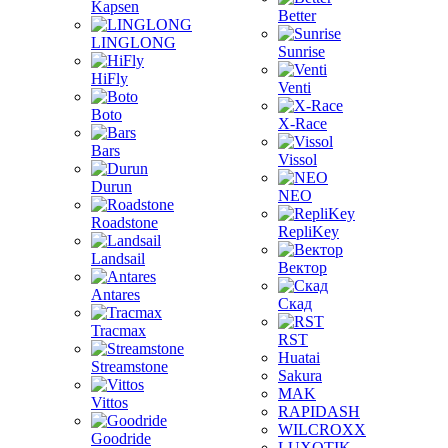
Kapsen
Better
LINGLONG
Sunrise
HiFly
Venti
Boto
X-Race
Bars
Vissol
Durun
NEO
Roadstone
RepliKey
Landsail
Вектор
Antares
Скад
Tracmax
RST
Huatai
Streamstone
Sakura
MAK
Vittos
RAPIDASH
WILCROXX
Goodride
LUXOTIK