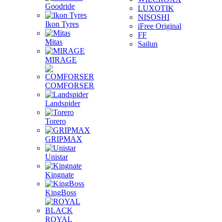
Goodride
LUXOTIK
NISOSHI
Ikon Tyres
iFree Original
FF
Mitas
Sailun
MIRAGE
COMFORSER
Landspider
Torero
GRIPMAX
Unistar
Kingnate
KingBoss
ROYAL