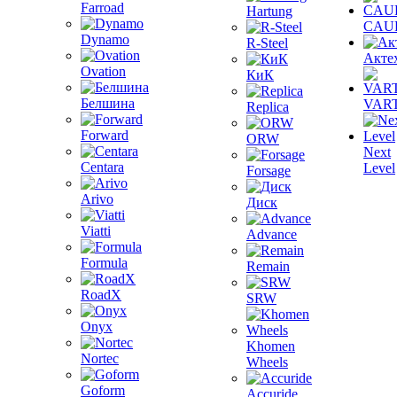
Farroad
Hartung
CAU
Dynamo
R-Steel
Акте
Ovation
КиК
Белшина
VAR
Replica
Forward
ORW
Next
Centara
Level
Forsage
Arivo
Диск
Viatti
Advance
Formula
Remain
RoadX
SRW
Onyx
Khomen
Nortec
Wheels
Goform
Accuride