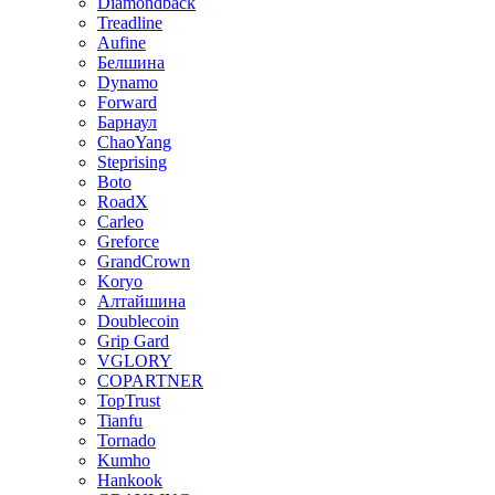
Diamondback
Treadline
Aufine
Белшина
Dynamo
Forward
Барнаул
ChaoYang
Steprising
Boto
RoadX
Carleo
Greforce
GrandCrown
Koryo
Алтайшина
Doublecoin
Grip Gard
VGLORY
COPARTNER
TopTrust
Tianfu
Tornado
Kumho
Hankook