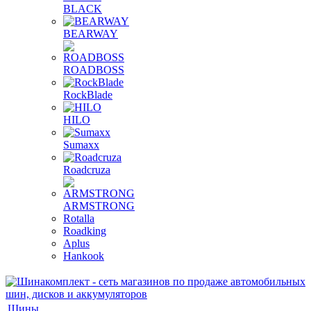
BLACK
BEARWAY
ROADBOSS
RockBlade
HILO
Sumaxx
Roadcruza
ARMSTRONG
Rotalla
Roadking
Aplus
Hankook
Шины