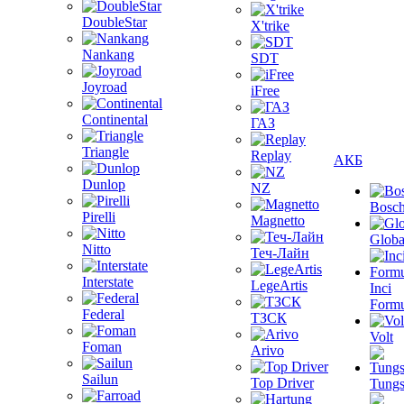
DoubleStar
X'trike
Nankang
SDT
Joyroad
iFree
Continental
ГАЗ
Triangle
Replay
АКБ
Dunlop
NZ
Bosc
Pirelli
Magnetto
Globa
Nitto
Теч-Лайн
Interstate
LegeArtis
Inci
Formu
Federal
ТЗСК
Volt
Foman
Arivo
Sailun
Top Driver
Tungs