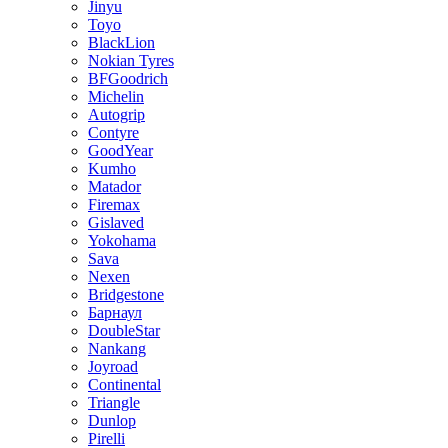
Jinyu
Toyo
BlackLion
Nokian Tyres
BFGoodrich
Michelin
Autogrip
Contyre
GoodYear
Kumho
Matador
Firemax
Gislaved
Yokohama
Sava
Nexen
Bridgestone
Барнаул
DoubleStar
Nankang
Joyroad
Continental
Triangle
Dunlop
Pirelli