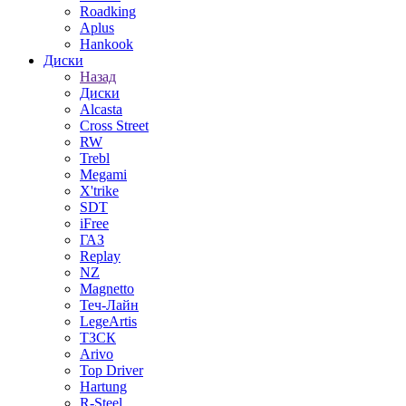
Roadking
Aplus
Hankook
Диски
Назад
Диски
Alcasta
Cross Street
RW
Trebl
Megami
X'trike
SDT
iFree
ГАЗ
Replay
NZ
Magnetto
Теч-Лайн
LegeArtis
ТЗСК
Arivo
Top Driver
Hartung
R-Steel