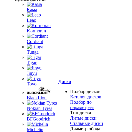
Кама
Leao
Kormoran
Cordiant
Tunga
Tigar
Jinyu
Диски
Toyo
Подбор дисков
Каталог дисков
BlackLion
Подбор по
параметрам
Nokian Tyres
Тип диска
Литые диски
BFGoodrich
Стальные диски
Диаметр обода
Michelin