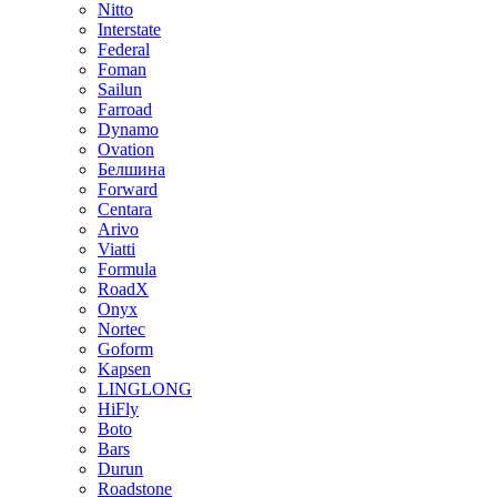
Nitto
Interstate
Federal
Foman
Sailun
Farroad
Dynamo
Ovation
Белшина
Forward
Centara
Arivo
Viatti
Formula
RoadX
Onyx
Nortec
Goform
Kapsen
LINGLONG
HiFly
Boto
Bars
Durun
Roadstone