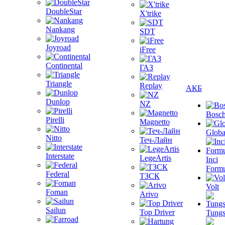
DoubleStar
X'trike
Nankang
SDT
Joyroad
iFree
Continental
ГАЗ
Triangle
Replay
АКБ
Dunlop
NZ
Bosc
Pirelli
Magnetto
Globa
Nitto
Теч-Лайн
Interstate
LegeArtis
Inci
Formu
Federal
ТЗСК
Volt
Foman
Arivo
Sailun
Top Driver
Tungs