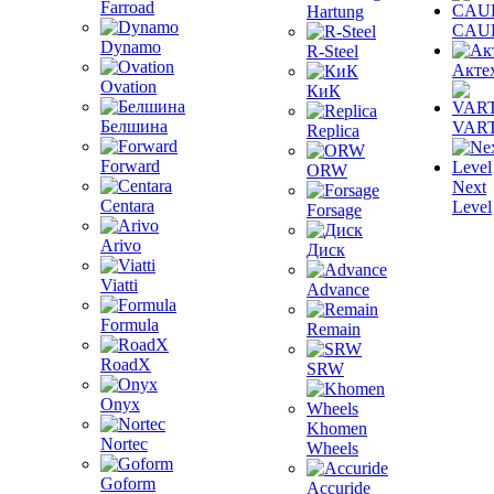
Farroad
Hartung
CAU
Dynamo
R-Steel
Акте
Ovation
КиК
Белшина
VAR
Replica
Forward
ORW
Next
Centara
Level
Forsage
Arivo
Диск
Viatti
Advance
Formula
Remain
RoadX
SRW
Onyx
Khomen
Nortec
Wheels
Goform
Accuride