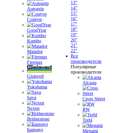
13"
14"
Autogrip
15"
16"
Contyre
17"
18"
GoodYear
19"
20"
Kumho
21"
22"
Matador
Все
производители
Firemax
Популярные
производители
Gislaved
Alcasta
Yokohama
Sava
Cross Street
Nexen
RW
Bridgestone
Trebl
Барнаул
Megami