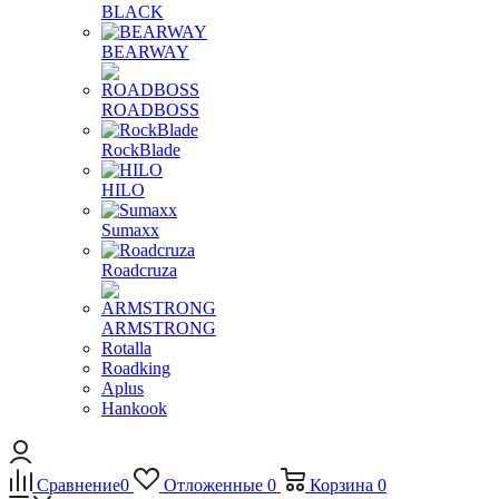
BLACK
BEARWAY
ROADBOSS
RockBlade
HILO
Sumaxx
Roadcruza
ARMSTRONG
Rotalla
Roadking
Aplus
Hankook
Сравнение
0
Отложенные
0
Корзина
0