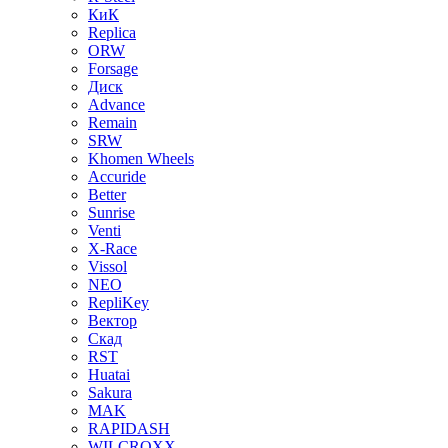
КиК
Replica
ORW
Forsage
Диск
Advance
Remain
SRW
Khomen Wheels
Accuride
Better
Sunrise
Venti
X-Race
Vissol
NEO
RepliKey
Вектор
Скад
RST
Huatai
Sakura
MAK
RAPIDASH
WILCROXX