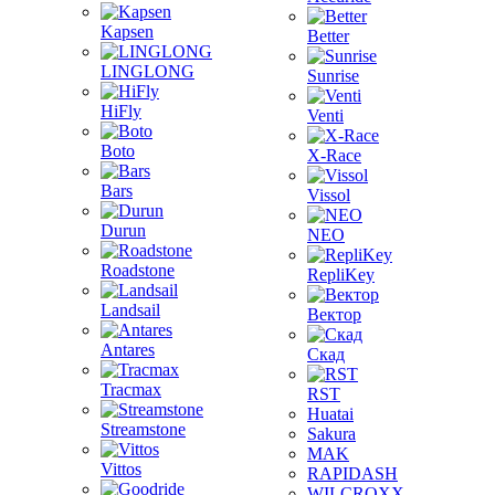
Kapsen
Better
LINGLONG
Sunrise
HiFly
Venti
Boto
X-Race
Bars
Vissol
Durun
NEO
Roadstone
RepliKey
Landsail
Вектор
Antares
Скад
Tracmax
RST
Huatai
Streamstone
Sakura
MAK
Vittos
RAPIDASH
WILCROXX