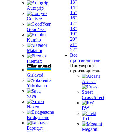
13"
14"
Autogrip
15"
16"
Contyre
17"
18"
GoodYear
19"
20"
Kumho
21"
22"
Matador
Все
производители
Firemax
Популярные
производители
Gislaved
Alcasta
Yokohama
Sava
Cross Street
Nexen
RW
Bridgestone
Trebl
Барнаул
Megami