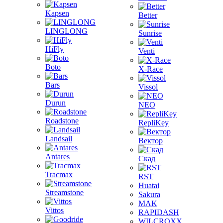
Kapsen
Better
LINGLONG
Sunrise
HiFly
Venti
Boto
X-Race
Bars
Vissol
Durun
NEO
Roadstone
RepliKey
Landsail
Вектор
Antares
Скад
Tracmax
RST
Huatai
Streamstone
Sakura
MAK
Vittos
RAPIDASH
WILCROXX