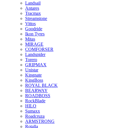
Landsail
Antares
Tracmax
Streamstone
Vittos
Goodride
Ikon Tyres
Mitas
MIRAGE
COMFORSER
Landspider
Torero
GRIPMAX
Unistar
Kingnate
KingBoss
ROYAL BLACK
BEARWAY
ROADBOSS
RockBlade
HILO
Sumaxx
Roadcruza
ARMSTRONG
Rotalla