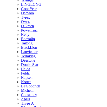
Triangle
LINGLONG
GoodYear
Daewoo
Tyrex
Омск
O'Green
PowerTrac
Kelly
Волтайр
Taitong
BlackLion
Lanvigator
Terraking
Deestone
DoubleStar
Haida
Fulda
Kapsen
Nortec
BFGoodrich
Michelin
Constancy
Aplus
Three-A