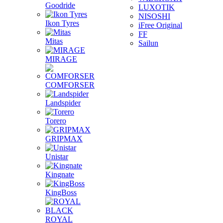
Goodride
LUXOTIK
NISOSHI
Ikon Tyres
iFree Original
FF
Mitas
Sailun
MIRAGE
COMFORSER
Landspider
Torero
GRIPMAX
Unistar
Kingnate
KingBoss
ROYAL