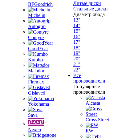
Литые диски
BFGoodrich
Стальные диски
Диаметр обода
Michelin
13"
14"
Autogrip
15"
16"
Contyre
17"
18"
GoodYear
19"
20"
Kumho
21"
22"
Matador
Все
производители
Firemax
Популярные
производители
Gislaved
Alcasta
Yokohama
Sava
Cross Street
Nexen
RW