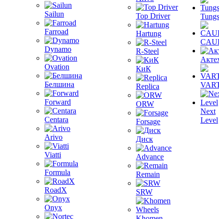
Sailun
Top Driver
Tungs
Farroad
Hartung
CAU
Dynamo
R-Steel
Акте
Ovation
КиК
Белшина
VAR
Replica
Forward
ORW
Next
Centara
Level
Forsage
Arivo
Диск
Viatti
Advance
Formula
Remain
RoadX
SRW
Onyx
Khomen