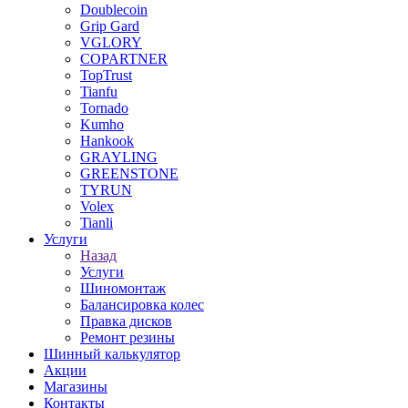
Doublecoin
Grip Gard
VGLORY
COPARTNER
TopTrust
Tianfu
Tornado
Kumho
Hankook
GRAYLING
GREENSTONE
TYRUN
Volex
Tianli
Услуги
Назад
Услуги
Шиномонтаж
Балансировка колес
Правка дисков
Ремонт резины
Шинный калькулятор
Акции
Магазины
Контакты