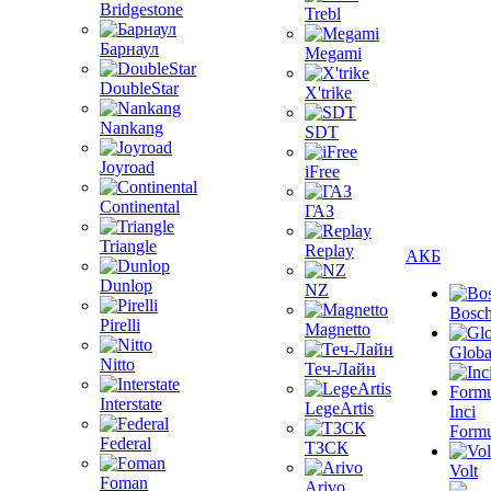
Bridgestone
Trebl
Барнаул
Megami
DoubleStar
X'trike
Nankang
SDT
Joyroad
iFree
Continental
ГАЗ
Triangle
Replay
АКБ
Dunlop
NZ
Bosc
Pirelli
Magnetto
Globa
Nitto
Теч-Лайн
Interstate
LegeArtis
Inci
Formu
Federal
ТЗСК
Volt
Foman
Arivo