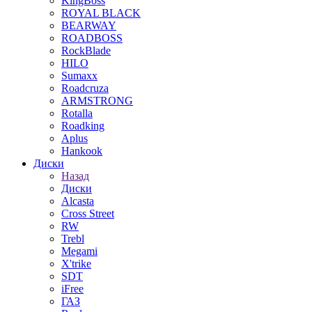
KingBoss
ROYAL BLACK
BEARWAY
ROADBOSS
RockBlade
HILO
Sumaxx
Roadcruza
ARMSTRONG
Rotalla
Roadking
Aplus
Hankook
Диски
Назад
Диски
Alcasta
Cross Street
RW
Trebl
Megami
X'trike
SDT
iFree
ГАЗ