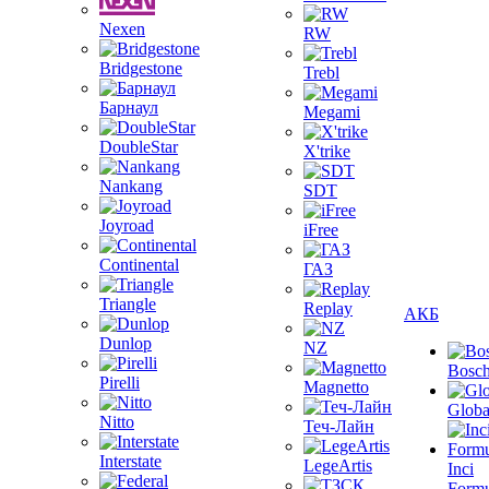
Nexen
RW
Bridgestone
Trebl
Барнаул
Megami
DoubleStar
X'trike
Nankang
SDT
Joyroad
iFree
Continental
ГАЗ
Triangle
Replay
АКБ
Dunlop
NZ
Bosc
Pirelli
Magnetto
Globa
Nitto
Теч-Лайн
Interstate
LegeArtis
Inci
Formu