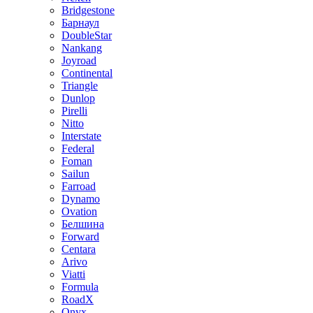
Bridgestone
Барнаул
DoubleStar
Nankang
Joyroad
Continental
Triangle
Dunlop
Pirelli
Nitto
Interstate
Federal
Foman
Sailun
Farroad
Dynamo
Ovation
Белшина
Forward
Centara
Arivo
Viatti
Formula
RoadX
Onyx