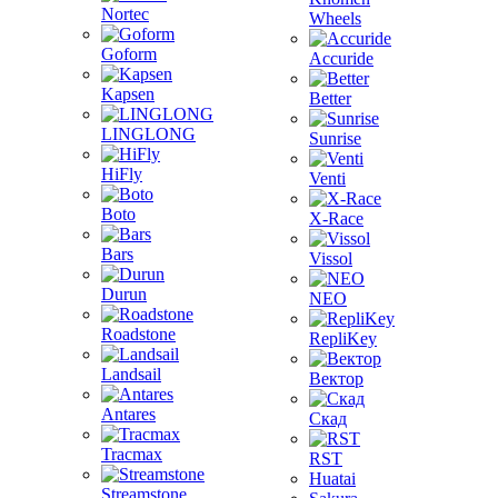
Nortec
Wheels
Goform
Accuride
Kapsen
Better
LINGLONG
Sunrise
HiFly
Venti
Boto
X-Race
Bars
Vissol
Durun
NEO
Roadstone
RepliKey
Landsail
Вектор
Antares
Скад
Tracmax
RST
Huatai
Streamstone