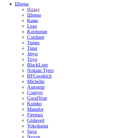
Шины
Назад
Шины
Кама
Leao
Kormoran
Cordiant
Tunga
Tigar
Jinyu
Toyo
BlackLion
Nokian Tyres
BFGoodrich
Michelin
Autogrip
Contyre
GoodYear
Kumho
Matador
Firemax
Gislaved
Yokohama
Sava
Nexen