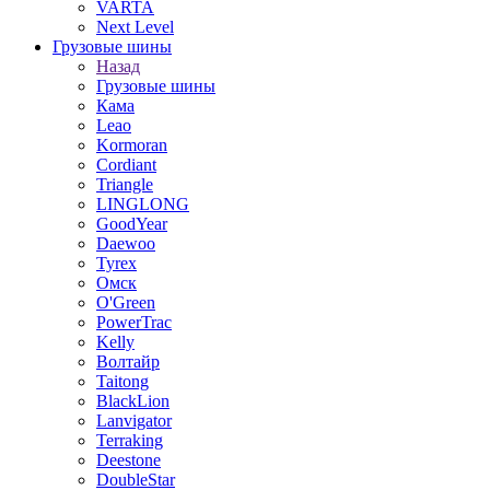
VARTA
Next Level
Грузовые шины
Назад
Грузовые шины
Кама
Leao
Kormoran
Cordiant
Triangle
LINGLONG
GoodYear
Daewoo
Tyrex
Омск
O'Green
PowerTrac
Kelly
Волтайр
Taitong
BlackLion
Lanvigator
Terraking
Deestone
DoubleStar