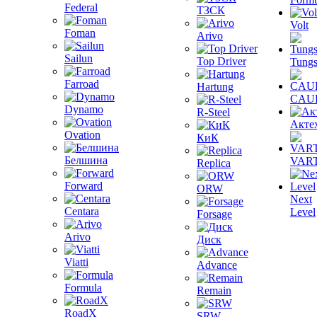
Federal
ТЗСК
Volt
Foman
Arivo
Sailun
Top Driver
Tungs
Farroad
Hartung
CAU
Dynamo
R-Steel
Акте
Ovation
КиК
Белшина
VAR
Replica
Forward
ORW
Next
Centara
Level
Forsage
Arivo
Диск
Viatti
Advance
Formula
Remain
RoadX
SRW