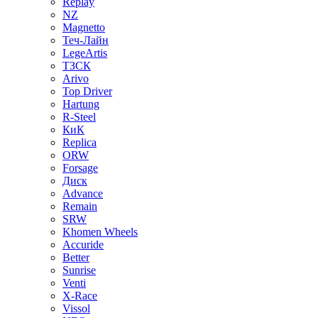
Replay
NZ
Magnetto
Теч-Лайн
LegeArtis
ТЗСК
Arivo
Top Driver
Hartung
R-Steel
КиК
Replica
ORW
Forsage
Диск
Advance
Remain
SRW
Khomen Wheels
Accuride
Better
Sunrise
Venti
X-Race
Vissol