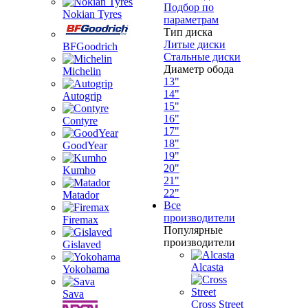
Подбор по
Nokian Tyres
параметрам
Тип диска
Литые диски
BFGoodrich
Стальные диски
Диаметр обода
Michelin
13"
14"
Autogrip
15"
16"
Contyre
17"
18"
GoodYear
19"
20"
Kumho
21"
22"
Matador
Все
производители
Firemax
Популярные
производители
Gislaved
Alcasta
Yokohama
Sava
Cross Street