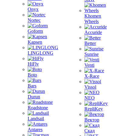
Onyx
Khomen
Nortec
Wheels
Goform
Accuride
Kapsen
Better
LINGLONG
Sunrise
HiFly
Venti
Boto
X-Race
Bars
Vissol
Durun
NEO
Roadstone
RepliKey
Landsail
Вектор
Antares
Скад