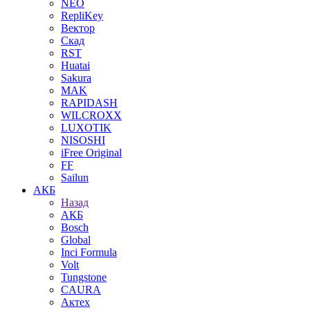
NEO
RepliKey
Вектор
Скад
RST
Huatai
Sakura
MAK
RAPIDASH
WILCROXX
LUXOTIK
NISOSHI
iFree Original
FF
Sailun
АКБ
Назад
АКБ
Bosch
Global
Inci Formula
Volt
Tungstone
CAURA
Актех