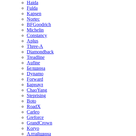
Haida
Fulda
Kapsen
Nortec
BFGoodrich
Michelin
Constancy
Aplus
Three-A
Diamondback
Treadline
Aufine
Белшина
Dynamo
Forward
Барнаул
ChaoYang
Steprising
Boto
RoadX
Carleo
Greforce
GrandCrown
Koryo
Алтайшина