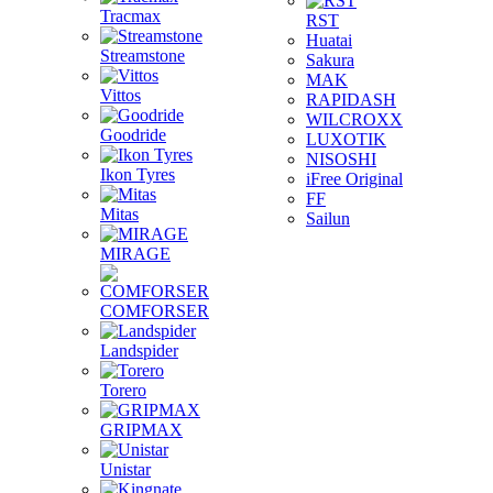
Tracmax
RST
Huatai
Streamstone
Sakura
MAK
Vittos
RAPIDASH
WILCROXX
Goodride
LUXOTIK
NISOSHI
Ikon Tyres
iFree Original
FF
Mitas
Sailun
MIRAGE
COMFORSER
Landspider
Torero
GRIPMAX
Unistar