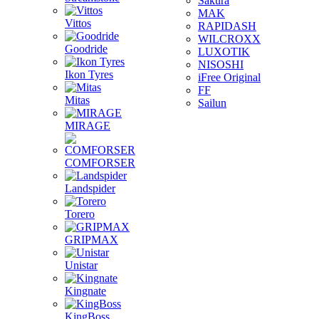
Sakura
MAK
Vittos
RAPIDASH
WILCROXX
Goodride
LUXOTIK
NISOSHI
Ikon Tyres
iFree Original
FF
Mitas
Sailun
MIRAGE
COMFORSER
Landspider
Torero
GRIPMAX
Unistar
Kingnate
KingBoss