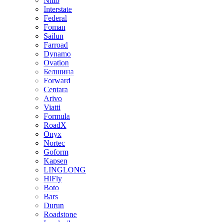
Nitto
Interstate
Federal
Foman
Sailun
Farroad
Dynamo
Ovation
Белшина
Forward
Centara
Arivo
Viatti
Formula
RoadX
Onyx
Nortec
Goform
Kapsen
LINGLONG
HiFly
Boto
Bars
Durun
Roadstone