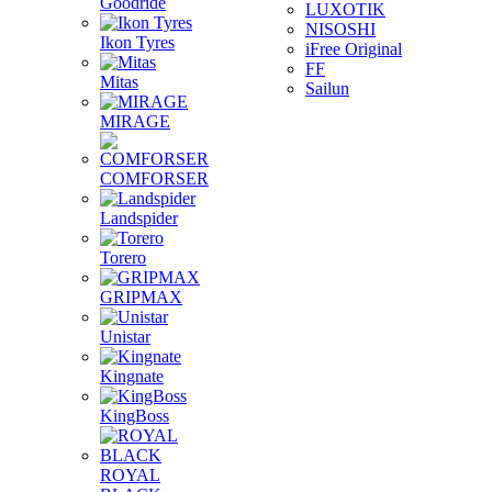
Goodride
LUXOTIK
NISOSHI
Ikon Tyres
iFree Original
FF
Mitas
Sailun
MIRAGE
COMFORSER
Landspider
Torero
GRIPMAX
Unistar
Kingnate
KingBoss
ROYAL