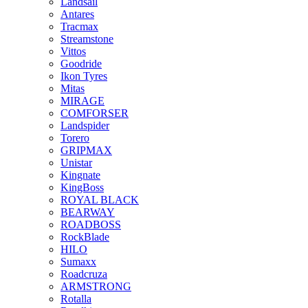
Landsail
Antares
Tracmax
Streamstone
Vittos
Goodride
Ikon Tyres
Mitas
MIRAGE
COMFORSER
Landspider
Torero
GRIPMAX
Unistar
Kingnate
KingBoss
ROYAL BLACK
BEARWAY
ROADBOSS
RockBlade
HILO
Sumaxx
Roadcruza
ARMSTRONG
Rotalla