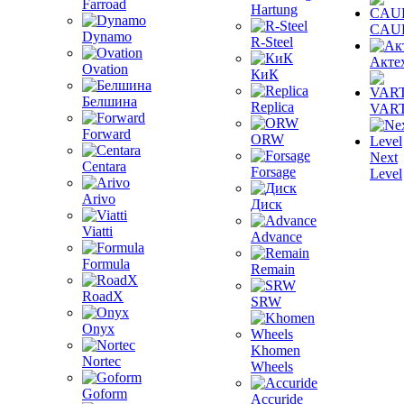
Farroad
Hartung
CAU
Dynamo
R-Steel
Акте
Ovation
КиК
Белшина
Replica
VAR
Forward
ORW
Next
Centara
Forsage
Level
Arivo
Диск
Viatti
Advance
Formula
Remain
RoadX
SRW
Onyx
Khomen
Nortec
Wheels
Goform
Accuride