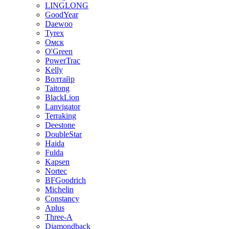
LINGLONG
GoodYear
Daewoo
Tyrex
Омск
O'Green
PowerTrac
Kelly
Волтайр
Taitong
BlackLion
Lanvigator
Terraking
Deestone
DoubleStar
Haida
Fulda
Kapsen
Nortec
BFGoodrich
Michelin
Constancy
Aplus
Three-A
Diamondback