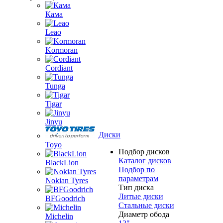
Кама
Leao
Kormoran
Cordiant
Tunga
Tigar
Jinyu
Диски
Toyo
Подбор дисков
Каталог дисков
BlackLion
Подбор по
параметрам
Nokian Tyres
Тип диска
Литые диски
BFGoodrich
Стальные диски
Диаметр обода
Michelin