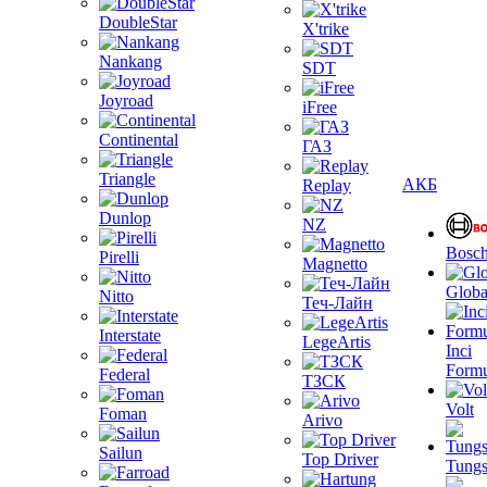
DoubleStar
X'trike
Nankang
SDT
Joyroad
iFree
Continental
ГАЗ
Triangle
АКБ
Replay
Dunlop
NZ
Bosc
Pirelli
Magnetto
Globa
Nitto
Теч-Лайн
Interstate
LegeArtis
Inci
Formu
Federal
ТЗСК
Volt
Foman
Arivo
Sailun
Top Driver
Tungs