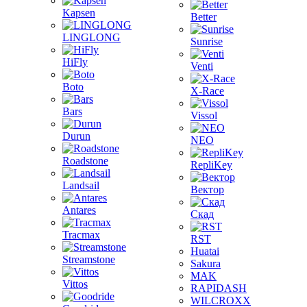
Kapsen
Better
LINGLONG
Sunrise
HiFly
Venti
Boto
X-Race
Bars
Vissol
Durun
NEO
Roadstone
RepliKey
Landsail
Вектор
Antares
Скад
Tracmax
RST
Huatai
Streamstone
Sakura
MAK
Vittos
RAPIDASH
WILCROXX