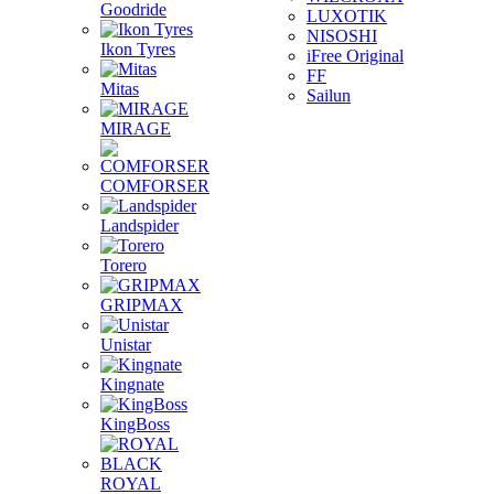
Goodride
LUXOTIK
NISOSHI
Ikon Tyres
iFree Original
FF
Mitas
Sailun
MIRAGE
COMFORSER
Landspider
Torero
GRIPMAX
Unistar
Kingnate
KingBoss
ROYAL