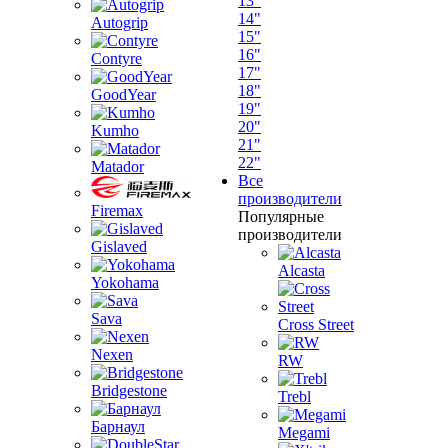
13"
14"
Autogrip
15"
16"
Contyre
17"
18"
GoodYear
19"
20"
Kumho
21"
22"
Matador
Все
производители
Firemax
Популярные
производители
Gislaved
Alcasta
Yokohama
Sava
Cross Street
Nexen
RW
Bridgestone
Trebl
Барнаул
Megami