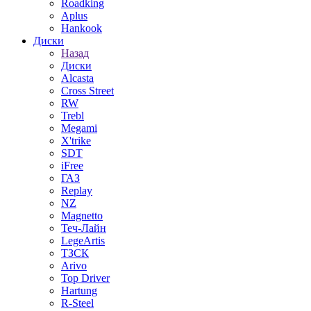
Roadking
Aplus
Hankook
Диски
Назад
Диски
Alcasta
Cross Street
RW
Trebl
Megami
X'trike
SDT
iFree
ГАЗ
Replay
NZ
Magnetto
Теч-Лайн
LegeArtis
ТЗСК
Arivo
Top Driver
Hartung
R-Steel