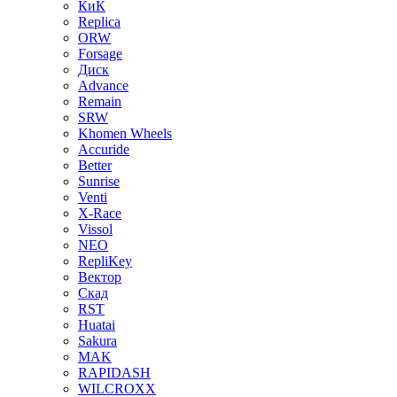
КиК
Replica
ORW
Forsage
Диск
Advance
Remain
SRW
Khomen Wheels
Accuride
Better
Sunrise
Venti
X-Race
Vissol
NEO
RepliKey
Вектор
Скад
RST
Huatai
Sakura
MAK
RAPIDASH
WILCROXX