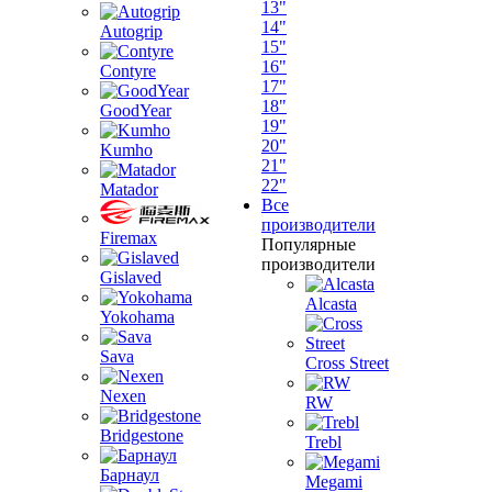
13"
14"
Autogrip
15"
16"
Contyre
17"
18"
GoodYear
19"
20"
Kumho
21"
22"
Matador
Все
производители
Firemax
Популярные
производители
Gislaved
Alcasta
Yokohama
Sava
Cross Street
Nexen
RW
Bridgestone
Trebl
Барнаул
Megami