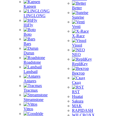
Kapsen
Better
LINGLONG
Sunrise
HiFly
Venti
Boto
X-Race
Bars
Vissol
Durun
NEO
Roadstone
RepliKey
Landsail
Вектор
Antares
Скад
Tracmax
RST
Huatai
Streamstone
Sakura
MAK
Vittos
RAPIDASH
WILCROXX