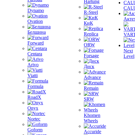
Hartung
CAU
Dynamo
R-Steel
Акте
Ovation
КиК
Белшина
Replica
VAR
Forward
ORW
Next
Centara
Forsage
Level
Arivo
Диск
Viatti
Advance
Formula
Remain
RoadX
SRW
Onyx
Khomen
Nortec
Wheels
Goform
Accuride