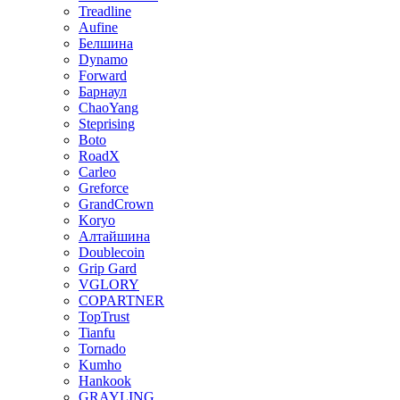
Treadline
Aufine
Белшина
Dynamo
Forward
Барнаул
ChaoYang
Steprising
Boto
RoadX
Carleo
Greforce
GrandCrown
Koryo
Алтайшина
Doublecoin
Grip Gard
VGLORY
COPARTNER
TopTrust
Tianfu
Tornado
Kumho
Hankook
GRAYLING