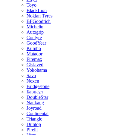
Toyo
BlackLion
Nokian Tyres
BFGoodrich
Michelin
Autogrip
Contyre
GoodYear
Kumho
Matador
Firemax
Gislaved
Yokohama
Sava
Nexen
Bridgestone
Барнаул
DoubleStar
Nankang
Joyroad
Continental
Triangle
Dunlop
Pirelli