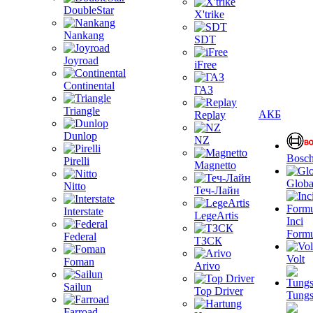
DoubleStar
X'trike
Nankang
SDT
Joyroad
iFree
Continental
ГАЗ
Triangle
АКБ
Replay
Dunlop
NZ
Bosc
Pirelli
Magnetto
Globa
Nitto
Теч-Лайн
Interstate
LegeArtis
Inci
Formu
Federal
ТЗСК
Volt
Foman
Arivo
Sailun
Top Driver
Tungs
Farroad