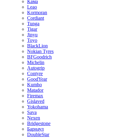
Кама
Leao
Kormoran
Cordiant
Tunga
Tigar
Jinyu
Toyo
BlackLion
Nokian Tyres
BFGoodrich
Michelin
Autogrip
Contyre
GoodYear
Kumho
Matador
Firemax
Gislaved
Yokohama
Sava
Nexen
Bridgestone
Барнаул
DoubleStar