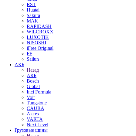
RST
Huatai
Sakura
MAK
RAPIDASH
WILCROXX
LUXOTIK
NISOSHI
iFree Original
FF
Sailun
АКБ
Назад
АКБ
Bosch
Global
Inci Formula
Volt
Tungstone
CAURA
Актех
VARTA
Next Level
Грузовые шины
Назад