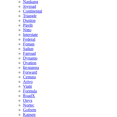
Nankang
Joyroad
Continental
Triangle
Dunlop
Pirelli
Nitto
Interstate
Federal
Foman
Sailun
Farroad
Dynamo
Ovation
Белшина
Forward
Centara
Arivo
Viatti
Formula
RoadX
Onyx
Nortec
Goform
Kapsen