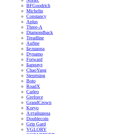
Nortec
BFGoodrich
Michelin
Constancy
Aplus
Three-A
Diamondback
Treadline
Aufine
Белшина
Dynamo
Forward
Барнаул
ChaoYang
Steprising
Boto
RoadX
Carleo
Greforce
GrandCrown
Koryo
Алтайшина
Doublecoin
Grip Gard
VGLORY