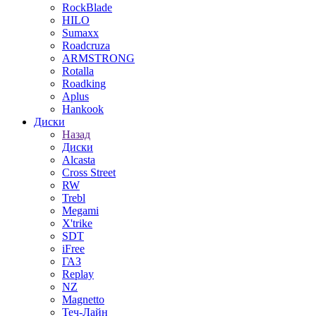
RockBlade
HILO
Sumaxx
Roadcruza
ARMSTRONG
Rotalla
Roadking
Aplus
Hankook
Диски
Назад
Диски
Alcasta
Cross Street
RW
Trebl
Megami
X'trike
SDT
iFree
ГАЗ
Replay
NZ
Magnetto
Теч-Лайн