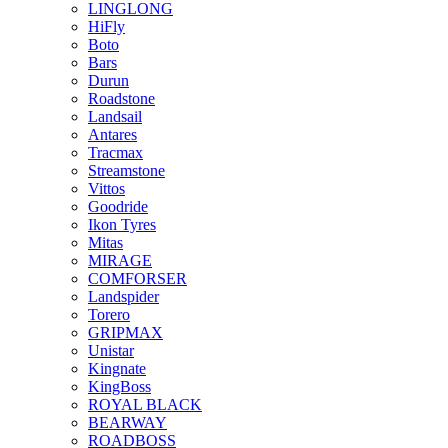
LINGLONG
HiFly
Boto
Bars
Durun
Roadstone
Landsail
Antares
Tracmax
Streamstone
Vittos
Goodride
Ikon Tyres
Mitas
MIRAGE
COMFORSER
Landspider
Torero
GRIPMAX
Unistar
Kingnate
KingBoss
ROYAL BLACK
BEARWAY
ROADBOSS