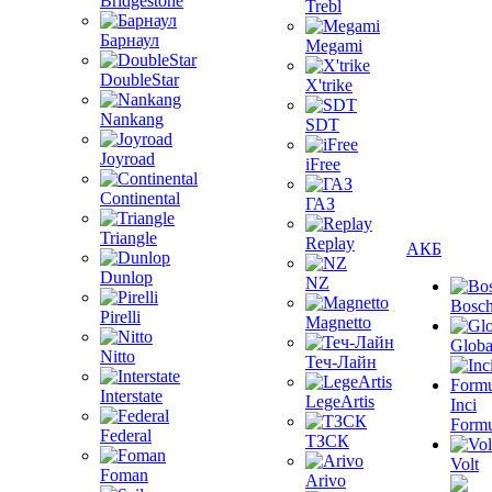
Bridgestone
Trebl
Барнаул
Megami
DoubleStar
X'trike
Nankang
SDT
Joyroad
iFree
Continental
ГАЗ
Triangle
Replay
АКБ
Dunlop
NZ
Bosc
Pirelli
Magnetto
Globa
Nitto
Теч-Лайн
Interstate
LegeArtis
Inci
Formu
Federal
ТЗСК
Volt
Foman
Arivo