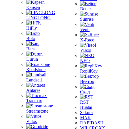
Kapsen
Better
LINGLONG
Sunrise
HiFly
Venti
Boto
X-Race
Bars
Vissol
Durun
NEO
Roadstone
RepliKey
Landsail
Вектор
Antares
Скад
Tracmax
RST
Huatai
Streamstone
Sakura
MAK
Vittos
RAPIDASH
WILCROXX