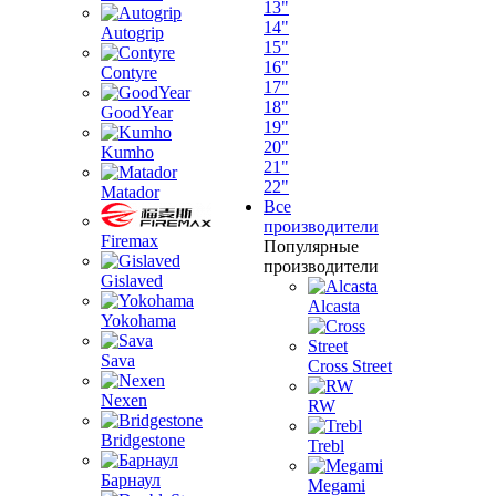
13"
14"
Autogrip
15"
16"
Contyre
17"
18"
GoodYear
19"
20"
Kumho
21"
22"
Matador
Все
производители
Firemax
Популярные
производители
Gislaved
Alcasta
Yokohama
Sava
Cross Street
Nexen
RW
Bridgestone
Trebl
Барнаул
Megami