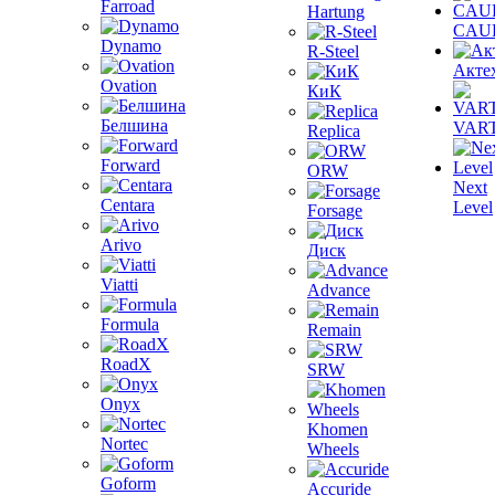
Farroad
Hartung
CAU
Dynamo
R-Steel
Акте
Ovation
КиК
Белшина
VAR
Replica
Forward
ORW
Next
Centara
Level
Forsage
Arivo
Диск
Viatti
Advance
Formula
Remain
RoadX
SRW
Onyx
Khomen
Nortec
Wheels
Goform
Accuride