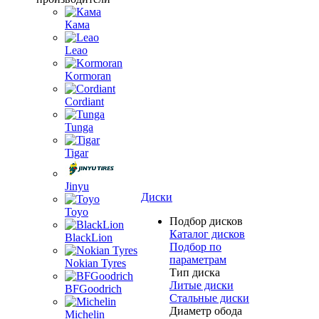
Кама
Leao
Kormoran
Cordiant
Tunga
Tigar
Jinyu
Диски
Toyo
Подбор дисков
Каталог дисков
BlackLion
Подбор по
параметрам
Nokian Tyres
Тип диска
Литые диски
BFGoodrich
Стальные диски
Диаметр обода
Michelin