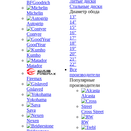
Литые диски
BFGoodrich
Стальные диски
Диаметр обода
Michelin
13"
14"
Autogrip
15"
16"
Contyre
17"
18"
GoodYear
19"
20"
Kumho
21"
22"
Matador
Все
производители
Firemax
Популярные
производители
Gislaved
Alcasta
Yokohama
Sava
Cross Street
Nexen
RW