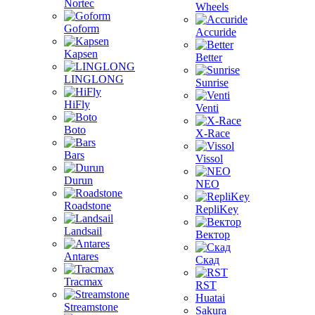
Nortec
Wheels
Goform
Accuride
Kapsen
Better
LINGLONG
Sunrise
HiFly
Venti
Boto
X-Race
Bars
Vissol
Durun
NEO
Roadstone
RepliKey
Landsail
Вектор
Antares
Скад
Tracmax
RST
Huatai
Streamstone
Sakura