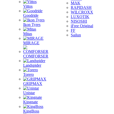
MAK
Vittos
RAPIDASH
WILCROXX
Goodride
LUXOTIK
NISOSHI
Ikon Tyres
iFree Original
FF
Mitas
Sailun
MIRAGE
COMFORSER
Landspider
Torero
GRIPMAX
Unistar
Kingnate
KingBoss