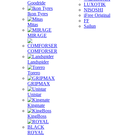
Goodride
LUXOTIK
NISOSHI
Ikon Tyres
iFree Original
FF
Mitas
Sailun
MIRAGE
COMFORSER
Landspider
Torero
GRIPMAX
Unistar
Kingnate
KingBoss
ROYAL