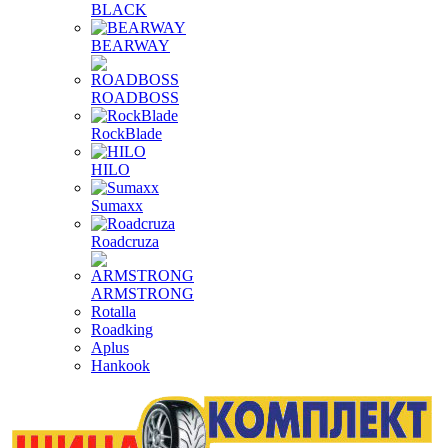
BLACK
BEARWAY
ROADBOSS
RockBlade
HILO
Sumaxx
Roadcruza
ARMSTRONG
Rotalla
Roadking
Aplus
Hankook