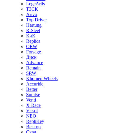
LegeArtis
ТЗСК
Arivo
Top Driver
Hartung
R-Steel
КиК
Replica
ORW
Forsage
Диск
Advance
Remain
SRW
Khomen Wheels
Accuride
Better
Sunrise
Venti
X-Race
Vissol
NEO
RepliKey
Вектор
Скад