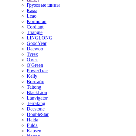
Грузовые шины
Кама
Leao
Kormoran
Cordiant
Triangle
LINGLONG
GoodYear
Daewoo
Tyrex
Омск
O'Green
PowerTrac
Kelly
Волтайр
Taitong
BlackLion
Lanvigator
Terraking
Deestone
DoubleStar
Haida
Fulda
Kapsen