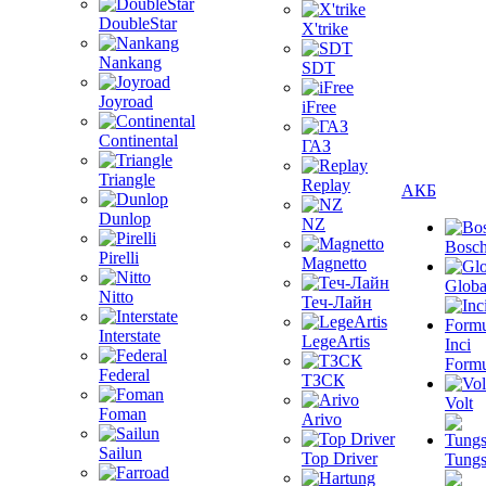
DoubleStar
X'trike
Nankang
SDT
Joyroad
iFree
Continental
ГАЗ
Triangle
Replay
АКБ
Dunlop
NZ
Bosc
Pirelli
Magnetto
Globa
Nitto
Теч-Лайн
Interstate
LegeArtis
Inci
Formu
Federal
ТЗСК
Volt
Foman
Arivo
Sailun
Top Driver
Tungs