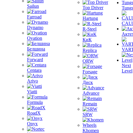
Sailun
Top Driver
Tungs
Farroad
Hartung
CAU
Dynamo
R-Steel
Акте
Ovation
КиК
Белшина
VAR
Replica
Forward
ORW
Next
Centara
Level
Forsage
Arivo
Диск
Viatti
Advance
Formula
Remain
RoadX
SRW
Onyx
Khomen