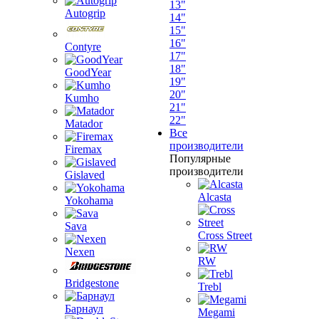
13"
Autogrip
14"
15"
16"
Contyre
17"
18"
GoodYear
19"
20"
Kumho
21"
22"
Matador
Все
производители
Firemax
Популярные
производители
Gislaved
Alcasta
Yokohama
Sava
Cross Street
Nexen
RW
Bridgestone
Trebl
Барнаул
Megami