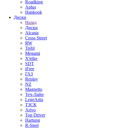
Roadking
Aplus
Hankook
Диски
Назад
Диски
Alcasta
Cross Street
RW
Trebl
Megami
X'trike
SDT
iFree
ГАЗ
Replay
NZ
Magnetto
Теч-Лайн
LegeArtis
ТЗСК
Arivo
Top Driver
Hartung
R-Steel