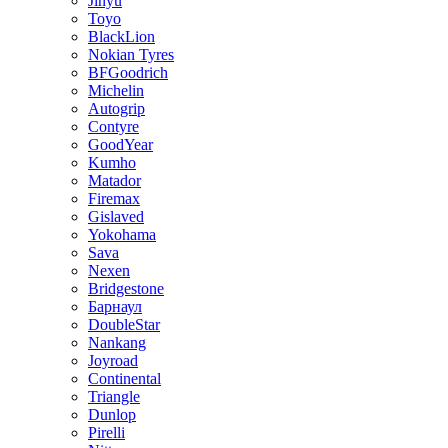
Jinyu
Toyo
BlackLion
Nokian Tyres
BFGoodrich
Michelin
Autogrip
Contyre
GoodYear
Kumho
Matador
Firemax
Gislaved
Yokohama
Sava
Nexen
Bridgestone
Барнаул
DoubleStar
Nankang
Joyroad
Continental
Triangle
Dunlop
Pirelli