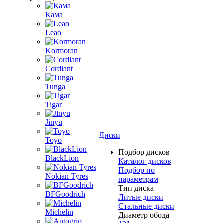
Кама
Leao
Kormoran
Cordiant
Tunga
Tigar
Jinyu
Диски
Toyo
Подбор дисков
BlackLion
Каталог дисков
Подбор по
Nokian Tyres
параметрам
Тип диска
BFGoodrich
Литые диски
Стальные диски
Michelin
Диаметр обода