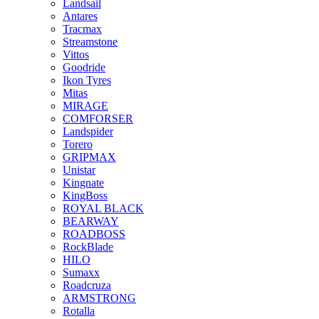
Landsail
Antares
Tracmax
Streamstone
Vittos
Goodride
Ikon Tyres
Mitas
MIRAGE
COMFORSER
Landspider
Torero
GRIPMAX
Unistar
Kingnate
KingBoss
ROYAL BLACK
BEARWAY
ROADBOSS
RockBlade
HILO
Sumaxx
Roadcruza
ARMSTRONG
Rotalla