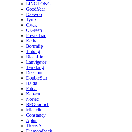
LINGLONG
GoodYear
Daewoo
Tyrex
Омск
O'Green
PowerTrac
Kelly
Волтайр
Taitong
BlackLion
Lanvigator
Terraking
Deestone
DoubleStar
Haida
Fulda
Kapsen
Nortec
BFGoodrich
Michelin
Constancy
Aplus
Three-A
Diamondback