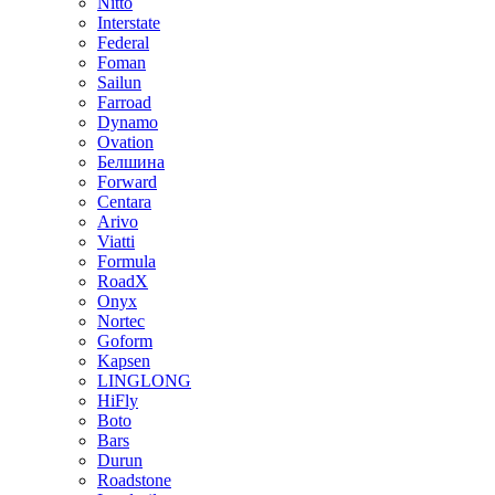
Nitto
Interstate
Federal
Foman
Sailun
Farroad
Dynamo
Ovation
Белшина
Forward
Centara
Arivo
Viatti
Formula
RoadX
Onyx
Nortec
Goform
Kapsen
LINGLONG
HiFly
Boto
Bars
Durun
Roadstone