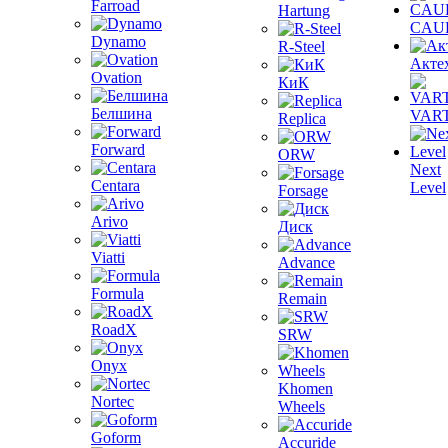
Farroad
Hartung
CAU
Dynamo
R-Steel
Акте
Ovation
КиК
Белшина
VAR
Replica
Forward
ORW
Next
Centara
Level
Forsage
Arivo
Диск
Viatti
Advance
Formula
Remain
RoadX
SRW
Onyx
Khomen
Nortec
Wheels
Goform
Accuride