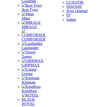
Goodride
LUXOTIK
NISOSHI
Ikon Tyres
iFree Original
FF
Mitas
Sailun
MIRAGE
COMFORSER
Landspider
Torero
GRIPMAX
Unistar
Kingnate
KingBoss
ROYAL