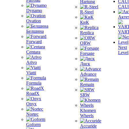
Farroad
Hartung
CAU
Dynamo
R-Steel
Акте
Ovation
КиК
Белшина
VAR
Replica
Forward
ORW
Next
Centara
Level
Forsage
Arivo
Диск
Viatti
Advance
Formula
Remain
RoadX
SRW
Onyx
Khomen
Nortec
Wheels
Goform
Accuride