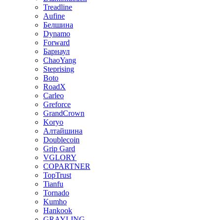
Treadline
Aufine
Белшина
Dynamo
Forward
Барнаул
ChaoYang
Steprising
Boto
RoadX
Carleo
Greforce
GrandCrown
Koryo
Алтайшина
Doublecoin
Grip Gard
VGLORY
COPARTNER
TopTrust
Tianfu
Tornado
Kumho
Hankook
GRAYLING