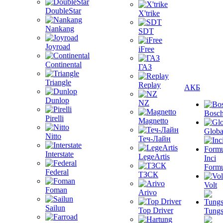
DoubleStar
X'trike
Nankang
SDT
Joyroad
iFree
Continental
ГАЗ
Triangle
Replay
АКБ
Dunlop
NZ
Bosc
Pirelli
Magnetto
Globa
Nitto
Теч-Лайн
Interstate
LegeArtis
Inci
Formu
Federal
ТЗСК
Volt
Foman
Arivo
Sailun
Top Driver
Tungs