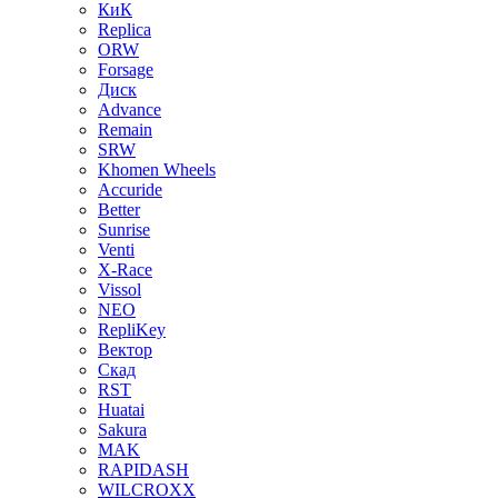
КиК
Replica
ORW
Forsage
Диск
Advance
Remain
SRW
Khomen Wheels
Accuride
Better
Sunrise
Venti
X-Race
Vissol
NEO
RepliKey
Вектор
Скад
RST
Huatai
Sakura
MAK
RAPIDASH
WILCROXX