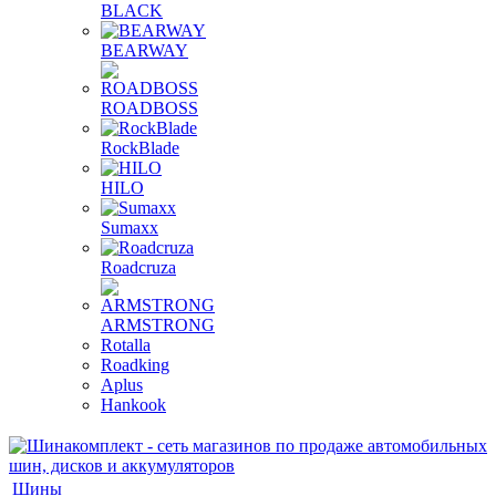
BLACK
BEARWAY
ROADBOSS
RockBlade
HILO
Sumaxx
Roadcruza
ARMSTRONG
Rotalla
Roadking
Aplus
Hankook
Шины