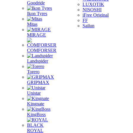
Goodride
LUXOTIK
NISOSHI
Ikon Tyres
iFree Original
FF
Mitas
Sailun
MIRAGE
COMFORSER
Landspider
Torero
GRIPMAX
Unistar
Kingnate
KingBoss
ROYAL