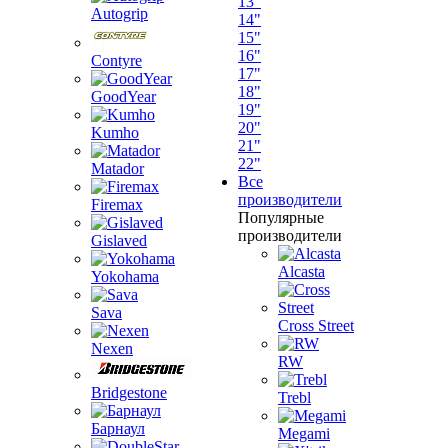
13"
Autogrip
14"
15"
16"
Contyre
17"
18"
GoodYear
19"
20"
Kumho
21"
22"
Matador
Все
производители
Firemax
Популярные
производители
Gislaved
Alcasta
Yokohama
Sava
Cross Street
Nexen
RW
Bridgestone
Trebl
Барнаул
Megami