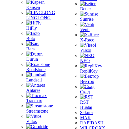
Kapsen
Better
LINGLONG
Sunrise
HiFly
Venti
Boto
X-Race
Bars
Vissol
Durun
NEO
Roadstone
RepliKey
Landsail
Вектор
Antares
Скад
Tracmax
RST
Huatai
Streamstone
Sakura
MAK
Vittos
RAPIDASH
WILCROXX