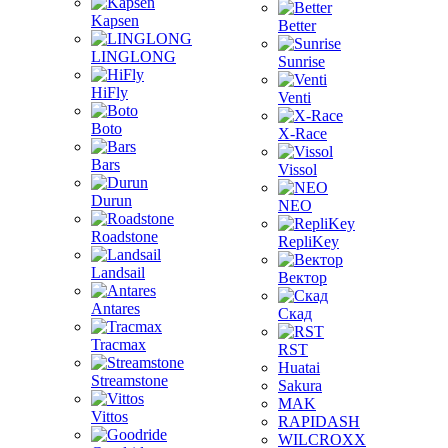
Kapsen
Better
LINGLONG
Sunrise
HiFly
Venti
Boto
X-Race
Bars
Vissol
Durun
NEO
Roadstone
RepliKey
Landsail
Вектор
Antares
Скад
Tracmax
RST
Huatai
Streamstone
Sakura
MAK
Vittos
RAPIDASH
WILCROXX