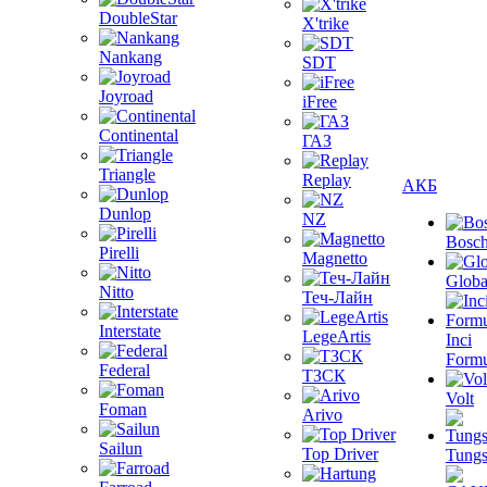
DoubleStar
X'trike
Nankang
SDT
Joyroad
iFree
Continental
ГАЗ
Triangle
Replay
АКБ
Dunlop
NZ
Bosc
Pirelli
Magnetto
Globa
Nitto
Теч-Лайн
Interstate
LegeArtis
Inci
Formu
Federal
ТЗСК
Volt
Foman
Arivo
Sailun
Top Driver
Tungs