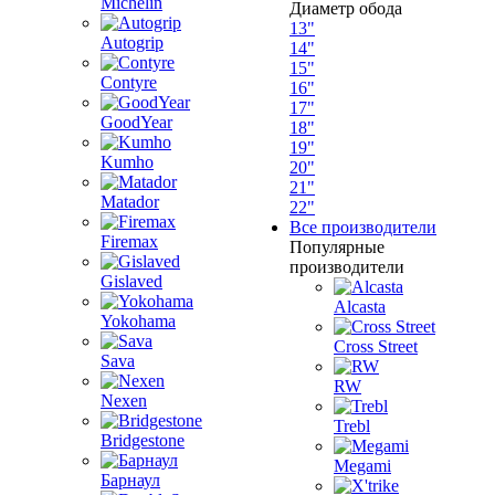
Michelin
Диаметр обода
13"
Autogrip
14"
15"
Contyre
16"
17"
GoodYear
18"
19"
Kumho
20"
21"
Matador
22"
Все производители
Firemax
Популярные
производители
Gislaved
Alcasta
Yokohama
Cross Street
Sava
RW
Nexen
Trebl
Bridgestone
Megami
Барнаул