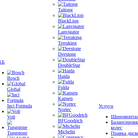
Taitong
BlackLion
Lanvigator
Terraking
Deestone
КБ
DoubleStar
Haida
Bosch
Fulda
Global
Kapsen
Inci Formula
Услуги
Nortec
Шиномонта
Volt
BFGoodrich
Балансировк
колес
Michelin
Tungstone
Правка диск