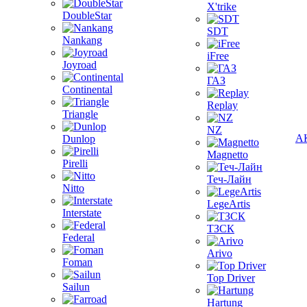
X'trike
DoubleStar
SDT
Nankang
iFree
Joyroad
ГАЗ
Continental
Replay
Triangle
NZ
А
Dunlop
Magnetto
Pirelli
Теч-Лайн
Nitto
LegeArtis
Interstate
ТЗСК
Federal
Arivo
Foman
Top Driver
Sailun
Hartung