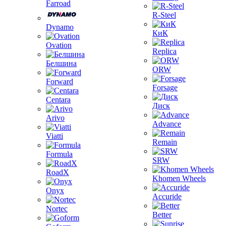
Farroad
R-Steel
Dynamo
КиК
Ovation
Replica
Белшина
ORW
Forward
Forsage
Centara
Диск
Arivo
Advance
Viatti
Remain
Formula
SRW
RoadX
Khomen Wheels
Onyx
Accuride
Nortec
Better