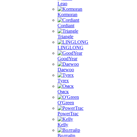
Leao
Kormoran
Cordiant
Triangle
LINGLONG
GoodYear
Daewoo
Tyrex
Омск
O'Green
PowerTrac
Kelly
Волтайр