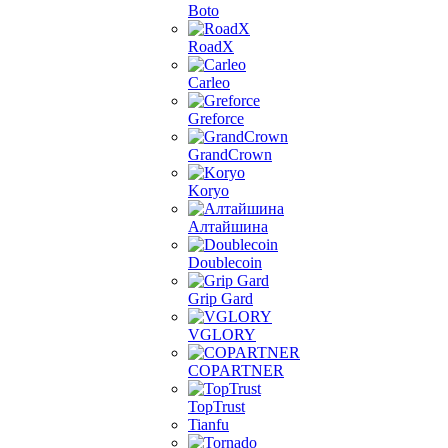
Boto
RoadX
Carleo
Greforce
GrandCrown
Koryo
Алтайшина
Doublecoin
Grip Gard
VGLORY
COPARTNER
TopTrust
Tianfu