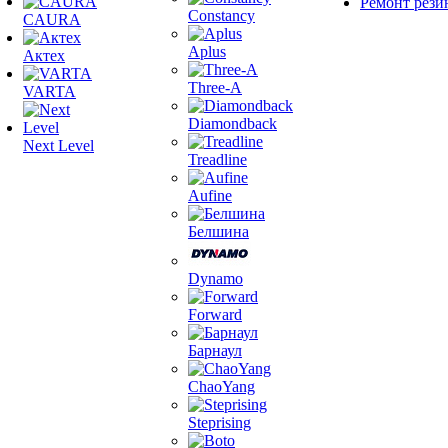
Ремонт рези
Constancy
CAURA
Aplus
Актех
Three-A
VARTA
Diamondback
Next Level
Treadline
Aufine
Белшина
Dynamo
Forward
Барнаул
ChaoYang
Steprising