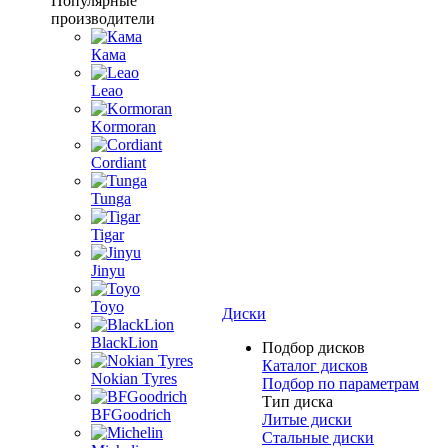
Популярные
производители
Кама
Leao
Kormoran
Cordiant
Tunga
Tigar
Jinyu
Toyo
Диски
BlackLion
Подбор дисков
Каталог дисков
Nokian Tyres
Подбор по параметрам
Тип диска
BFGoodrich
Литые диски
Стальные диски