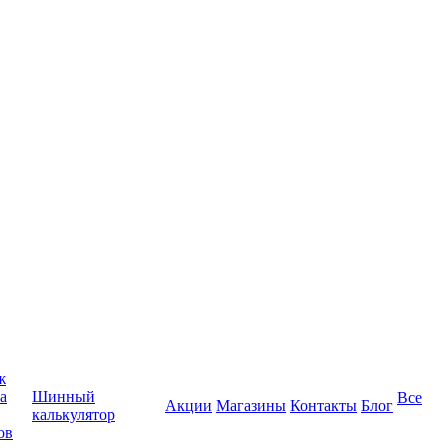
ж
а
Шинный
Все
Акции
Магазины
Контакты
Блог
калькулятор
ов