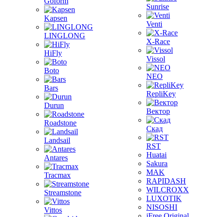
Goform
Sunrise
Kapsen
Venti
LINGLONG
X-Race
HiFly
Vissol
Boto
NEO
Bars
RepliKey
Durun
Вектор
Roadstone
Скад
Landsail
RST
Huatai
Antares
Sakura
MAK
Tracmax
RAPIDASH
WILCROXX
Streamstone
LUXOTIK
NISOSHI
Vittos
iFree Original