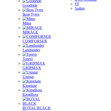
FF
Goodride
Sailun
Ikon Tyres
Mitas
MIRAGE
COMFORSER
Landspider
Torero
GRIPMAX
Unistar
Kingnate
KingBoss
ROYAL BLACK