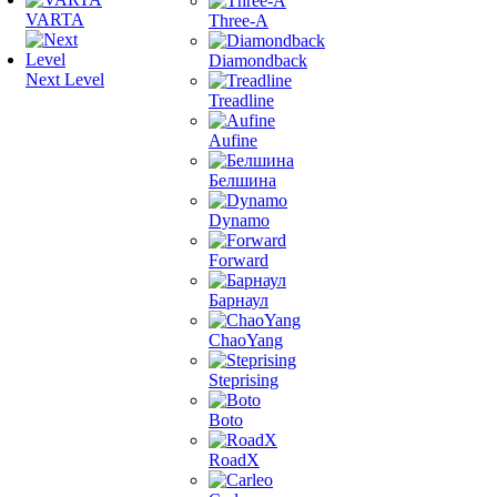
VARTA
Three-A
Diamondback
Next Level
Treadline
Aufine
Белшина
Dynamo
Forward
Барнаул
ChaoYang
Steprising
Boto
RoadX