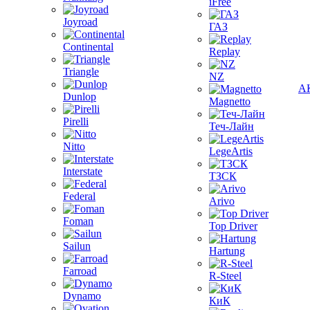
iFree
Joyroad
ГАЗ
Continental
Replay
Triangle
NZ
А
Dunlop
Magnetto
Pirelli
Теч-Лайн
Nitto
LegeArtis
Interstate
ТЗСК
Federal
Arivo
Foman
Top Driver
Sailun
Hartung
Farroad
R-Steel
Dynamo
КиК