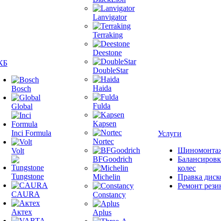
Lanvigator
Terraking
Deestone
КБ
DoubleStar
Haida
Bosch
Fulda
Global
Kapsen
Inci Formula
Услуги
Nortec
Шиномонта
Volt
BFGoodrich
Балансировк
колес
Tungstone
Michelin
Правка диск
Ремонт рези
CAURA
Constancy
Актех
Aplus