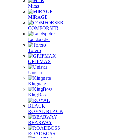
Mitas
MIRAGE
COMFORSER
Landspider
Torero
GRIPMAX
Unistar
Kingnate
KingBoss
ROYAL BLACK
BEARWAY
ROADBOSS