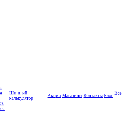
ж
а
Шинный
Все
Акции
Магазины
Контакты
Блог
калькулятор
ов
ны