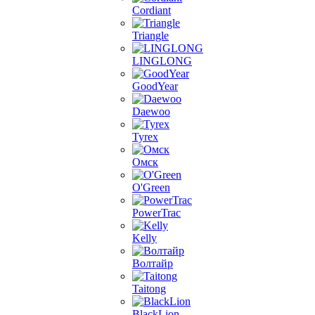
Cordiant
Triangle
LINGLONG
GoodYear
Daewoo
Tyrex
Омск
O'Green
PowerTrac
Kelly
Волтайр
Taitong
BlackLion