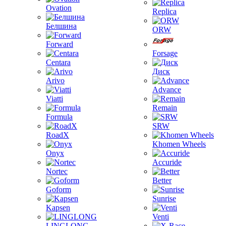
Ovation
Replica
Белшина
ORW
Forward
Forsage
Centara
Диск
Arivo
Advance
Viatti
Remain
Formula
SRW
RoadX
Khomen Wheels
Onyx
Accuride
Nortec
Better
Goform
Sunrise
Kapsen
Venti
LINGLONG