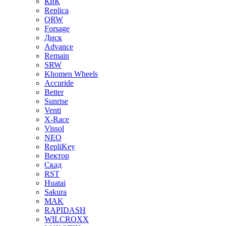
КиК
Replica
ORW
Forsage
Диск
Advance
Remain
SRW
Khomen Wheels
Accuride
Better
Sunrise
Venti
X-Race
Vissol
NEO
RepliKey
Вектор
Скад
RST
Huatai
Sakura
MAK
RAPIDASH
WILCROXX