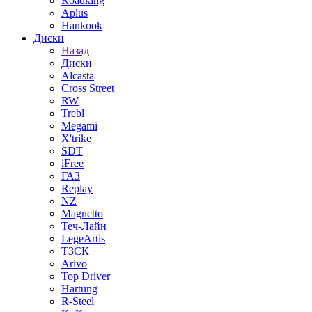
Roadking
Aplus
Hankook
Диски
Назад
Диски
Alcasta
Cross Street
RW
Trebl
Megami
X'trike
SDT
iFree
ГАЗ
Replay
NZ
Magnetto
Теч-Лайн
LegeArtis
ТЗСК
Arivo
Top Driver
Hartung
R-Steel