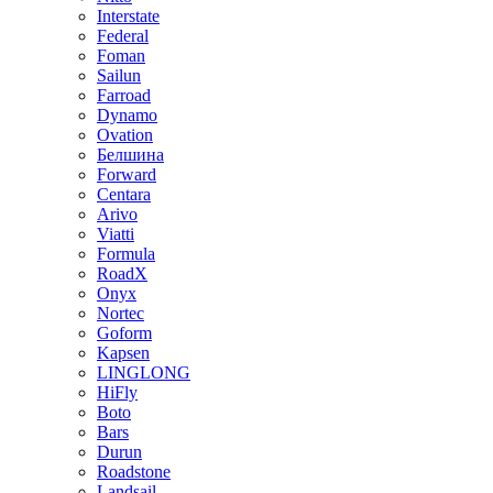
Interstate
Federal
Foman
Sailun
Farroad
Dynamo
Ovation
Белшина
Forward
Centara
Arivo
Viatti
Formula
RoadX
Onyx
Nortec
Goform
Kapsen
LINGLONG
HiFly
Boto
Bars
Durun
Roadstone
Landsail