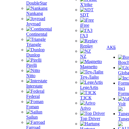
DoubleStar
X'trike
Nankang
SDT
Joyroad
iFree
Continental
ГАЗ
Triangle
Replay
АКБ
Dunlop
NZ
Bosc
Pirelli
Magnetto
Globa
Nitto
Теч-Лайн
Interstate
LegeArtis
Inci
Formu
Federal
ТЗСК
Volt
Foman
Arivo
Sailun
Top Driver
Tungs
Farroad
Hartung