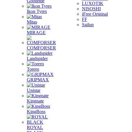
Goodride
LUXOTIK
NISOSHI
Ikon Tyres
iFree Original
FF
Mitas
Sailun
MIRAGE
COMFORSER
Landspider
Torero
GRIPMAX
Unistar
Kingnate
KingBoss
ROYAL