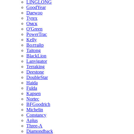
LINGLONG
GoodYear
Daewoo
Tyrex
Омск
O'Green
PowerTrac
Kelly
Волтайр
Taitong
BlackLion
Lanvigator
Terraking
Deestone
DoubleStar
Haida
Fulda
Kapsen
Nortec
BFGoodrich
Michelin
Constancy
Aplus
Three-A
Diamondback