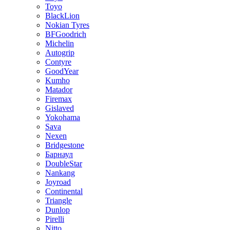
Toyo
BlackLion
Nokian Tyres
BFGoodrich
Michelin
Autogrip
Contyre
GoodYear
Kumho
Matador
Firemax
Gislaved
Yokohama
Sava
Nexen
Bridgestone
Барнаул
DoubleStar
Nankang
Joyroad
Continental
Triangle
Dunlop
Pirelli
Nitto