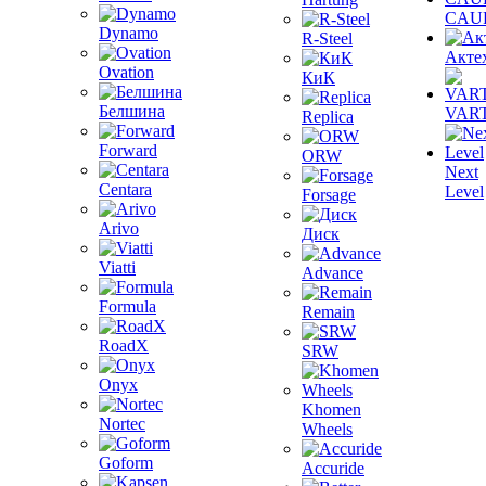
CAU
Dynamo
R-Steel
Акте
Ovation
КиК
Белшина
VAR
Replica
Forward
ORW
Next
Centara
Level
Forsage
Arivo
Диск
Viatti
Advance
Formula
Remain
RoadX
SRW
Onyx
Khomen
Nortec
Wheels
Goform
Accuride