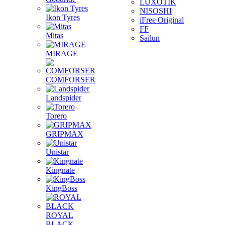
LUXOTIK
NISOSHI
Ikon Tyres
iFree Original
FF
Mitas
Sailun
MIRAGE
COMFORSER
Landspider
Torero
GRIPMAX
Unistar
Kingnate
KingBoss
ROYAL
BLACK