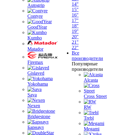
14"
Autogrip
15"
16"
Contyre
17"
18"
GoodYear
19"
20"
Kumho
21"
22"
Matador
Все
производители
Firemax
Популярные
производители
Gislaved
Alcasta
Yokohama
Sava
Cross Street
Nexen
RW
Bridgestone
Trebl
Барнаул
Megami