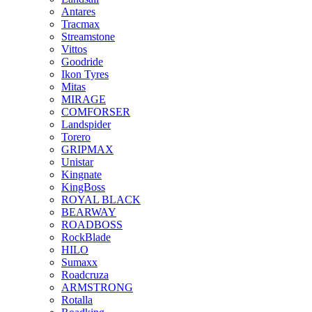
Antares
Tracmax
Streamstone
Vittos
Goodride
Ikon Tyres
Mitas
MIRAGE
COMFORSER
Landspider
Torero
GRIPMAX
Unistar
Kingnate
KingBoss
ROYAL BLACK
BEARWAY
ROADBOSS
RockBlade
HILO
Sumaxx
Roadcruza
ARMSTRONG
Rotalla