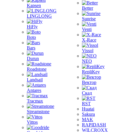
Kapsen
Better
LINGLONG
Sunrise
HiFly
Venti
Boto
X-Race
Bars
Vissol
Durun
NEO
Roadstone
RepliKey
Landsail
Вектор
Antares
Скад
Tracmax
RST
Huatai
Streamstone
Sakura
MAK
Vittos
RAPIDASH
WILCROXX