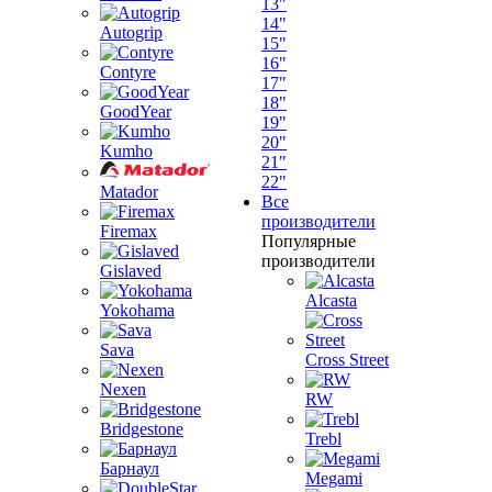
13"
14"
Autogrip
15"
16"
Contyre
17"
18"
GoodYear
19"
20"
Kumho
21"
22"
Matador
Все
производители
Firemax
Популярные
производители
Gislaved
Alcasta
Yokohama
Sava
Cross Street
Nexen
RW
Bridgestone
Trebl
Барнаул
Megami