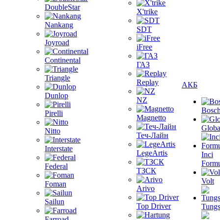
DoubleStar
X'trike
Nankang
SDT
Joyroad
iFree
Continental
ГАЗ
Triangle
Replay
АКБ
Dunlop
NZ
Bosc
Pirelli
Magnetto
Globa
Nitto
Теч-Лайн
Interstate
LegeArtis
Inci
Formu
Federal
ТЗСК
Volt
Foman
Arivo
Sailun
Top Driver
Tungs
Farroad