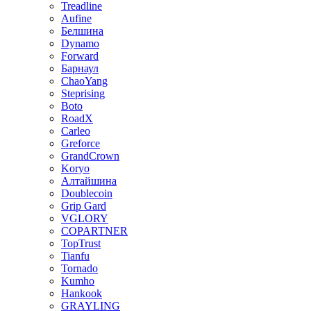
Treadline
Aufine
Белшина
Dynamo
Forward
Барнаул
ChaoYang
Steprising
Boto
RoadX
Carleo
Greforce
GrandCrown
Koryo
Алтайшина
Doublecoin
Grip Gard
VGLORY
COPARTNER
TopTrust
Tianfu
Tornado
Kumho
Hankook
GRAYLING