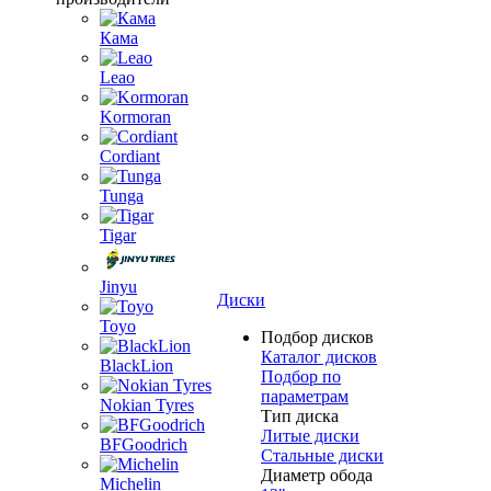
Кама
Leao
Kormoran
Cordiant
Tunga
Tigar
Jinyu
Диски
Toyo
Подбор дисков
Каталог дисков
BlackLion
Подбор по
параметрам
Nokian Tyres
Тип диска
Литые диски
BFGoodrich
Стальные диски
Диаметр обода
Michelin