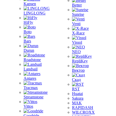
Kapsen
Better
LINGLONG
Sunrise
HiFly
Venti
Boto
X-Race
Bars
Vissol
Durun
NEO
Roadstone
RepliKey
Landsail
Вектор
Antares
Скад
Tracmax
RST
Huatai
Streamstone
Sakura
MAK
Vittos
RAPIDASH
WILCROXX
Goodride