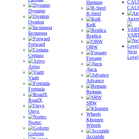
Hartung
CAU
Dynamo
R-Steel
Акте
Ovation
КиК
Белшина
VAR
Replica
Forward
ORW
Next
Centara
Level
Forsage
Arivo
Диск
Viatti
Advance
Formula
Remain
RoadX
SRW
Onyx
Khomen
Nortec
Wheels
Goform
Accuride