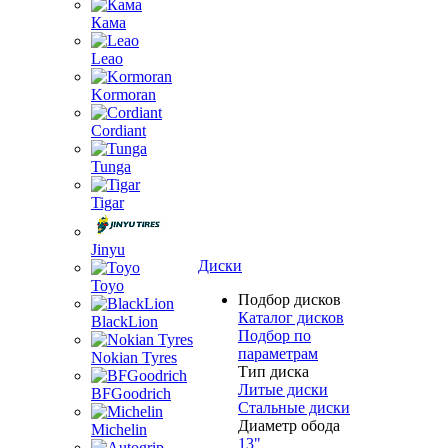
Кама
Leao
Kormoran
Cordiant
Tunga
Tigar
Jinyu
Диски
Toyo
Подбор дисков
Каталог дисков
BlackLion
Подбор по
параметрам
Nokian Tyres
Тип диска
Литые диски
BFGoodrich
Стальные диски
Диаметр обода
Michelin
13"