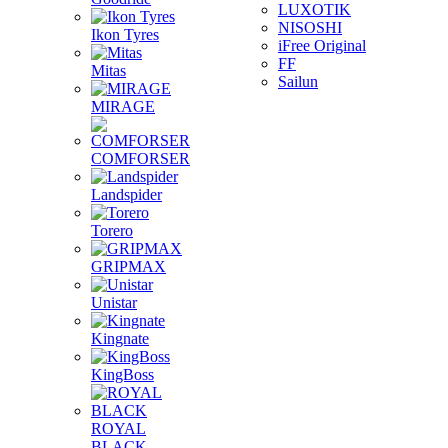
LUXOTIK
NISOSHI
Ikon Tyres
iFree Original
FF
Mitas
Sailun
MIRAGE
COMFORSER
Landspider
Torero
GRIPMAX
Unistar
Kingnate
KingBoss
ROYAL
BLACK