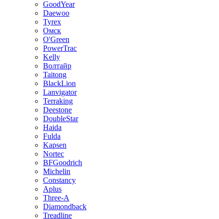
GoodYear
Daewoo
Tyrex
Омск
O'Green
PowerTrac
Kelly
Волтайр
Taitong
BlackLion
Lanvigator
Terraking
Deestone
DoubleStar
Haida
Fulda
Kapsen
Nortec
BFGoodrich
Michelin
Constancy
Aplus
Three-A
Diamondback
Treadline