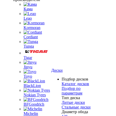
Кама
Leao
Kormoran
Cordiant
Tunga
Tigar
Jinyu
Диски
Toyo
Подбор дисков
Каталог дисков
BlackLion
Подбор по
параметрам
Nokian Tyres
Тип диска
Литые диски
BFGoodrich
Стальные диски
Диаметр обода
Michelin