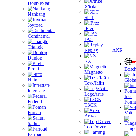
DoubleStar
X'trike
Nankang
SDT
Joyroad
iFree
Continental
ГАЗ
Triangle
АКБ
Replay
Dunlop
NZ
Pirelli
Bosc
Magnetto
Nitto
Globa
Теч-Лайн
Interstate
LegeArtis
Inci
Federal
Formu
ТЗСК
Foman
Volt
Arivo
Sailun
Top Driver
Tungs
Farroad