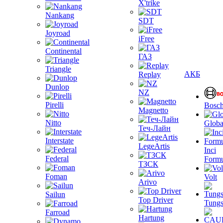
X'trike
Nankang
SDT
Joyroad
iFree
Continental
ГАЗ
Triangle
АКБ
Replay
Dunlop
NZ
Pirelli
Bosc
Magnetto
Nitto
Globa
Теч-Лайн
Interstate
LegeArtis
Inci
Federal
Formu
ТЗСК
Foman
Volt
Arivo
Sailun
Top Driver
Tungs
Farroad
Hartung