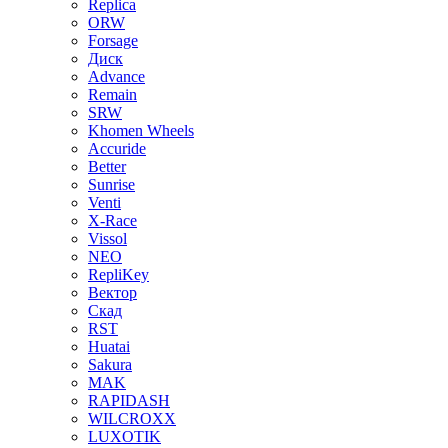
Replica
ORW
Forsage
Диск
Advance
Remain
SRW
Khomen Wheels
Accuride
Better
Sunrise
Venti
X-Race
Vissol
NEO
RepliKey
Вектор
Скад
RST
Huatai
Sakura
MAK
RAPIDASH
WILCROXX
LUXOTIK