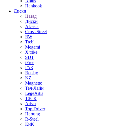
Aplus
Hankook
Диски
Назад
Диски
Alcasta
Cross Street
RW
Trebl
Megami
X'trike
SDT
iFree
ГАЗ
Replay
NZ
Magnetto
Теч-Лайн
LegeArtis
ТЗСК
Arivo
Top Driver
Hartung
R-Steel
КиК