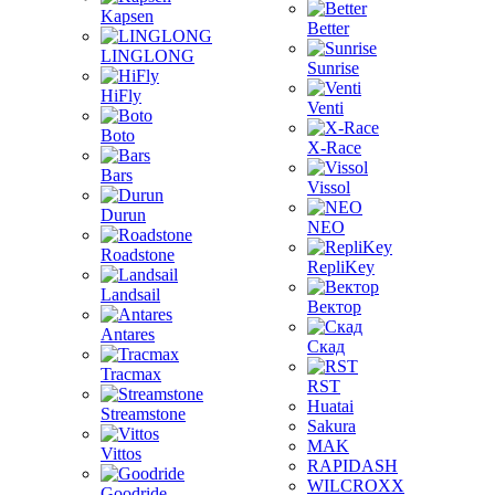
Kapsen
Better
LINGLONG
Sunrise
HiFly
Venti
Boto
X-Race
Bars
Vissol
Durun
NEO
Roadstone
RepliKey
Landsail
Вектор
Antares
Скад
Tracmax
RST
Huatai
Streamstone
Sakura
MAK
Vittos
RAPIDASH
WILCROXX
Goodride