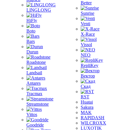
Better
LINGLONG
Sunrise
HiFly
Venti
Boto
X-Race
Bars
Vissol
Durun
NEO
Roadstone
RepliKey
Landsail
Вектор
Antares
Скад
Tracmax
RST
Huatai
Streamstone
Sakura
MAK
Vittos
RAPIDASH
WILCROXX
Goodride
LUXOTIK