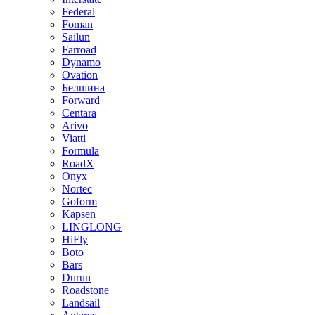
Federal
Foman
Sailun
Farroad
Dynamo
Ovation
Белшина
Forward
Centara
Arivo
Viatti
Formula
RoadX
Onyx
Nortec
Goform
Kapsen
LINGLONG
HiFly
Boto
Bars
Durun
Roadstone
Landsail