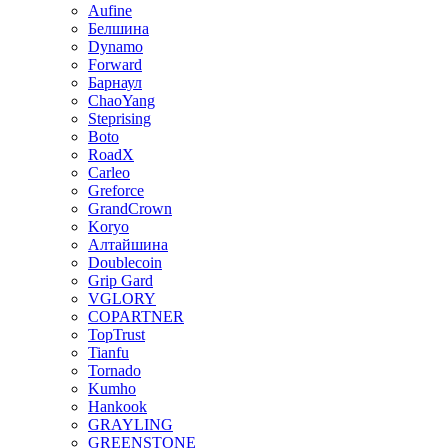
Aufine
Белшина
Dynamo
Forward
Барнаул
ChaoYang
Steprising
Boto
RoadX
Carleo
Greforce
GrandCrown
Koryo
Алтайшина
Doublecoin
Grip Gard
VGLORY
COPARTNER
TopTrust
Tianfu
Tornado
Kumho
Hankook
GRAYLING
GREENSTONE