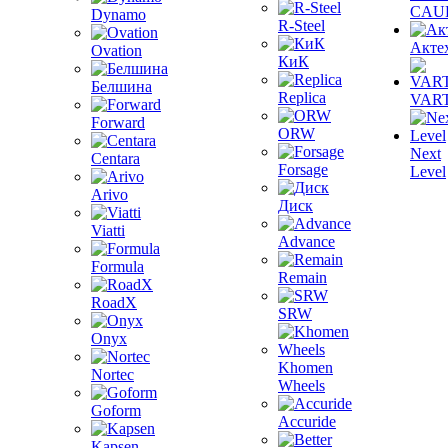
CAU
Dynamo
R-Steel
Акте
Ovation
КиК
Белшина
Replica
VAR
Forward
ORW
Next
Centara
Forsage
Level
Arivo
Диск
Viatti
Advance
Formula
Remain
RoadX
SRW
Onyx
Khomen
Nortec
Wheels
Goform
Accuride
Kapsen