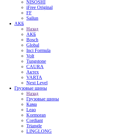
NISOSHI
iFree Original
FF
Sailun
АКБ
Назад
АКБ
Bosch
Global
Inci Formula
Volt
Tungstone
CAURA
Актех
VARTA
Next Level
Грузовые шины
Назад
Грузовые шины
Кама
Leao
Kormoran
Cordiant
Triangle
LINGLONG