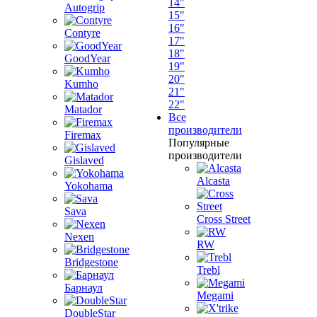
14"
Autogrip
15"
16"
Contyre
17"
18"
GoodYear
19"
20"
Kumho
21"
22"
Matador
Все
производители
Firemax
Популярные
производители
Gislaved
Alcasta
Yokohama
Sava
Cross Street
Nexen
RW
Bridgestone
Trebl
Барнаул
Megami
DoubleStar