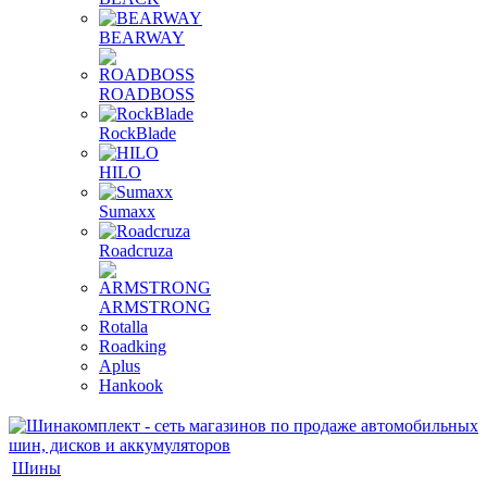
BEARWAY
ROADBOSS
RockBlade
HILO
Sumaxx
Roadcruza
ARMSTRONG
Rotalla
Roadking
Aplus
Hankook
Шины