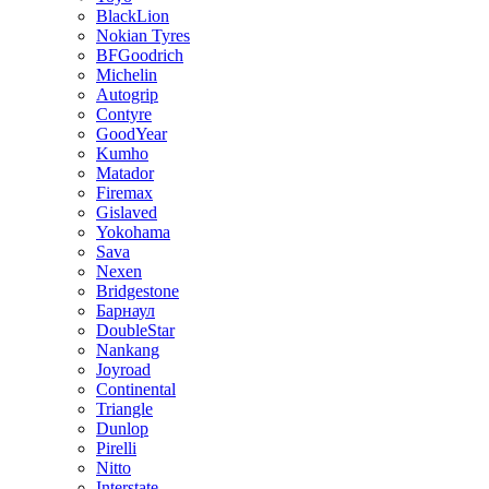
BlackLion
Nokian Tyres
BFGoodrich
Michelin
Autogrip
Contyre
GoodYear
Kumho
Matador
Firemax
Gislaved
Yokohama
Sava
Nexen
Bridgestone
Барнаул
DoubleStar
Nankang
Joyroad
Continental
Triangle
Dunlop
Pirelli
Nitto
Interstate