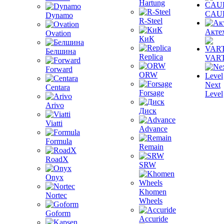
Hartung
CAU
Dynamo
R-Steel
Акте
Ovation
КиК
Белшина
Replica
VAR
Forward
ORW
Next
Centara
Forsage
Level
Arivo
Диск
Viatti
Advance
Formula
Remain
RoadX
SRW
Onyx
Khomen
Nortec
Wheels
Goform
Accuride