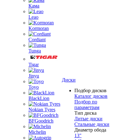
Кама
Leao
Kormoran
Cordiant
Tunga
Tigar
Jinyu
Диски
Toyo
Подбор дисков
Каталог дисков
BlackLion
Подбор по
параметрам
Nokian Tyres
Тип диска
Литые диски
BFGoodrich
Стальные диски
Диаметр обода
Michelin
13"