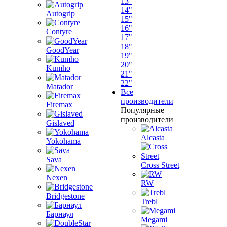
13"
14"
Autogrip
15"
16"
Contyre
17"
18"
GoodYear
19"
20"
Kumho
21"
22"
Matador
Все
производители
Firemax
Популярные
производители
Gislaved
Alcasta
Yokohama
Sava
Cross Street
Nexen
RW
Bridgestone
Trebl
Барнаул
Megami