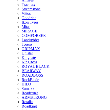
Antares
Tracmax
Streamstone
Vittos
Goodride
Ikon Tyres
Mitas
MIRAGE
COMFORSER
Landspider
Torero
GRIPMAX
Unistar
Kingnate
KingBoss
ROYAL BLACK
BEARWAY
ROADBOSS
RockBlade
HILO
Sumaxx
Roadcruza
ARMSTRONG
Rotalla
Roadking