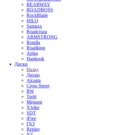
BEARWAY
ROADBOSS
RockBlade
HILO
Sumaxx
Roadcruza
ARMSTRONG
Rotalla
Roadking
Aplus
Hankook
Диски
Назад
Диски
Alcasta
Cross Street
RW
Trebl
Megami
X'trike
SDT
iFree
ГАЗ
Replay
NZ