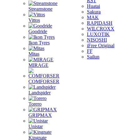
RST
Huatai
Streamstone
Sakura
MAK
Vittos
RAPIDASH
WILCROXX
Goodride
LUXOTIK
NISOSHI
Ikon Tyres
iFree Original
FF
Mitas
Sailun
MIRAGE
COMFORSER
Landspider
Torero
GRIPMAX
Unistar
Kingnate