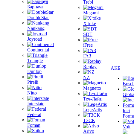
Trebl
Барнаул
Megami
DoubleStar
X'trike
Nankang
SDT
Joyroad
iFree
Continental
ГАЗ
Triangle
Replay
АКБ
Dunlop
NZ
Pirelli
Bosc
Magnetto
Nitto
Globa
Теч-Лайн
Interstate
LegeArtis
Inci
Federal
Formu
ТЗСК
Foman
Volt
Arivo