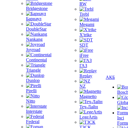
RW
Bridgestone
Trebl
Барнаул
Megami
DoubleStar
X'trike
Nankang
SDT
Joyroad
iFree
Continental
ГАЗ
Triangle
Replay
АКБ
Dunlop
NZ
Pirelli
Bosc
Magnetto
Nitto
Globa
Теч-Лайн
Interstate
LegeArtis
Inci
Federal
Formu
ТЗСК