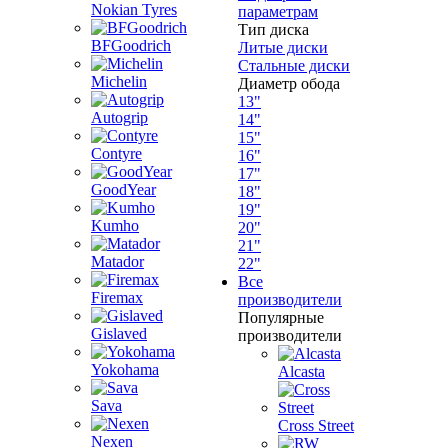
Nokian Tyres
параметрам
Тип диска
BFGoodrich
Литые диски
Стальные диски
Michelin
Диаметр обода
13"
Autogrip
14"
15"
Contyre
16"
17"
GoodYear
18"
19"
Kumho
20"
21"
Matador
22"
Все
Firemax
производители
Популярные
Gislaved
производители
Yokohama
Alcasta
Sava
Cross Street
Nexen