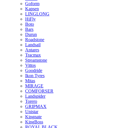
Goform
Kapsen
LINGLONG
HiFly
Boto
Bars
Durun
Roadstone
Landsail
Antares
Tracmax
Streamstone
Vittos
Goodride
Ikon Tyres
Mitas
MIRAGE
COMFORSER
Landspider
Torero
GRIPMAX
Unistar
Kingnate
KingBoss
ROYAL BLACK