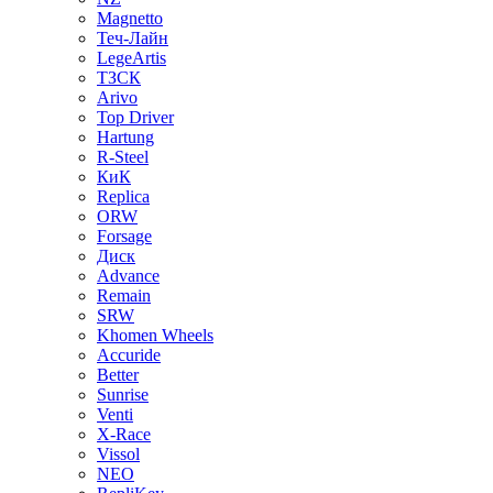
Magnetto
Теч-Лайн
LegeArtis
ТЗСК
Arivo
Top Driver
Hartung
R-Steel
КиК
Replica
ORW
Forsage
Диск
Advance
Remain
SRW
Khomen Wheels
Accuride
Better
Sunrise
Venti
X-Race
Vissol
NEO