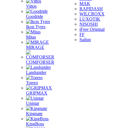
MAK
Vittos
RAPIDASH
WILCROXX
Goodride
LUXOTIK
NISOSHI
Ikon Tyres
iFree Original
FF
Mitas
Sailun
MIRAGE
COMFORSER
Landspider
Torero
GRIPMAX
Unistar
Kingnate
KingBoss