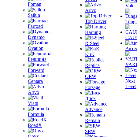
Foman
Volt
Arivo
Sailun
Top Driver
Tungs
Farroad
Hartung
Dynamo
CAU
R-Steel
Ovation
Акте
КиК
Белшина
VAR
Replica
Forward
ORW
Next
Centara
Level
Forsage
Arivo
Диск
Viatti
Advance
Formula
Remain
RoadX
SRW
Onyx