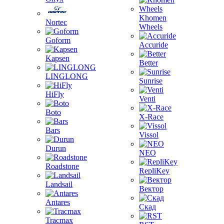
Khomen
Nortec
Wheels
Goform
Accuride
Kapsen
Better
LINGLONG
Sunrise
HiFly
Venti
Boto
X-Race
Bars
Vissol
Durun
NEO
Roadstone
RepliKey
Landsail
Вектор
Antares
Скад
Tracmax