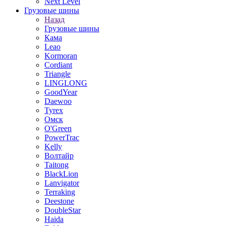
Next Level
Грузовые шины
Назад
Грузовые шины
Кама
Leao
Kormoran
Cordiant
Triangle
LINGLONG
GoodYear
Daewoo
Tyrex
Омск
O'Green
PowerTrac
Kelly
Волтайр
Taitong
BlackLion
Lanvigator
Terraking
Deestone
DoubleStar
Haida