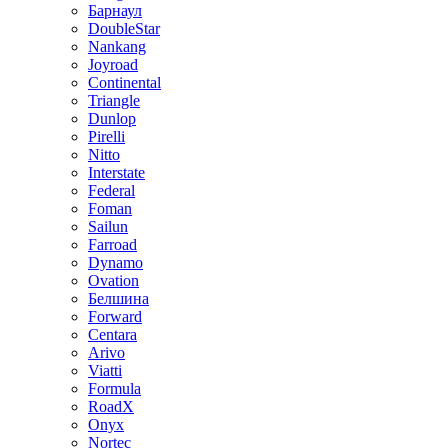
Барнаул
DoubleStar
Nankang
Joyroad
Continental
Triangle
Dunlop
Pirelli
Nitto
Interstate
Federal
Foman
Sailun
Farroad
Dynamo
Ovation
Белшина
Forward
Centara
Arivo
Viatti
Formula
RoadX
Onyx
Nortec