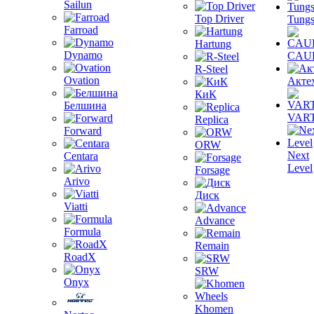
Sailun
Top Driver
Tungs
Farroad
Hartung
Dynamo
CAU
R-Steel
Ovation
Акте
КиК
Белшина
VAR
Replica
Forward
ORW
Next
Centara
Level
Forsage
Arivo
Диск
Viatti
Advance
Formula
Remain
RoadX
SRW
Onyx
Khomen