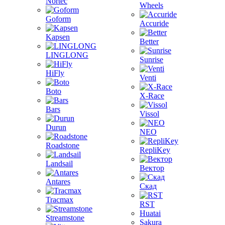
Nortec
Wheels
Goform
Accuride
Kapsen
Better
LINGLONG
Sunrise
HiFly
Venti
Boto
X-Race
Bars
Vissol
Durun
NEO
Roadstone
RepliKey
Landsail
Вектор
Antares
Скад
Tracmax
RST
Huatai
Streamstone
Sakura