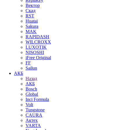
RepliKey
Вектор
Скад
RST
Huatai
Sakura
MAK
RAPIDASH
WILCROXX
LUXOTIK
NISOSHI
iFree Original
FF
Sailun
АКБ
Назад
АКБ
Bosch
Global
Inci Formula
Volt
Tungstone
CAURA
Актех
VARTA