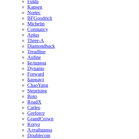
Fulda
Kapsen
Nortec
BFGoodrich
Michelin
Constancy
Aplus
Three-A
Diamondback
Treadline
Aufine
Белшина
Dynamo
Forward
Барнаул
ChaoYang
Steprising
Boto
RoadX
Carleo
Greforce
GrandCrown
Koryo
Алтайшина
Doublecoin