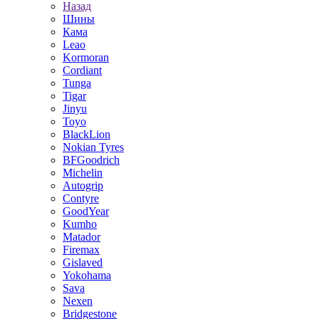
Назад
Шины
Кама
Leao
Kormoran
Cordiant
Tunga
Tigar
Jinyu
Toyo
BlackLion
Nokian Tyres
BFGoodrich
Michelin
Autogrip
Contyre
GoodYear
Kumho
Matador
Firemax
Gislaved
Yokohama
Sava
Nexen
Bridgestone