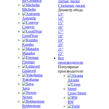
BFGoodrich
Литые диски
Стальные диски
Michelin
Диаметр обода
13"
Autogrip
14"
15"
Contyre
16"
17"
GoodYear
18"
19"
Kumho
20"
21"
Matador
22"
Все
Firemax
производители
Популярные
Gislaved
производители
Yokohama
Alcasta
Sava
Cross Street
Nexen
RW
Bridgestone