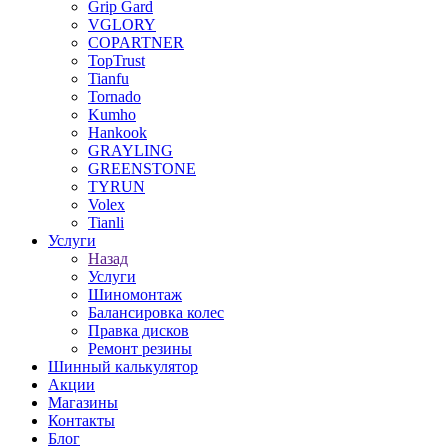
Grip Gard
VGLORY
COPARTNER
TopTrust
Tianfu
Tornado
Kumho
Hankook
GRAYLING
GREENSTONE
TYRUN
Volex
Tianli
Услуги
Назад
Услуги
Шиномонтаж
Балансировка колес
Правка дисков
Ремонт резины
Шинный калькулятор
Акции
Магазины
Контакты
Блог