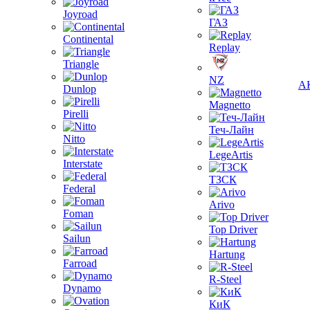
Joyroad
ГАЗ
Continental
Replay
Triangle
NZ
А
Dunlop
Magnetto
Pirelli
Теч-Лайн
Nitto
LegeArtis
Interstate
ТЗСК
Federal
Arivo
Foman
Top Driver
Sailun
Hartung
Farroad
R-Steel
Dynamo
КиК