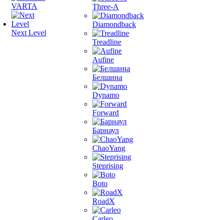
VARTA
Three-A
Diamondback
Next Level
Treadline
Aufine
Белшина
Dynamo
Forward
Барнаул
ChaoYang
Steprising
Boto
RoadX
Carleo