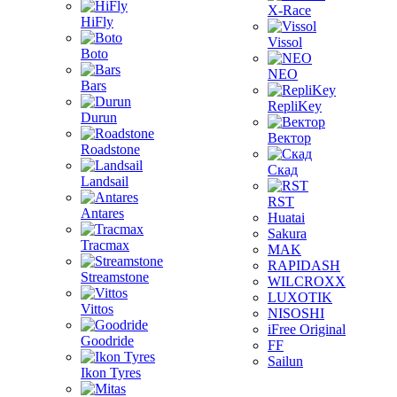
X-Race
HiFly
Vissol
Boto
NEO
Bars
RepliKey
Durun
Вектор
Roadstone
Скад
Landsail
RST
Antares
Huatai
Sakura
Tracmax
MAK
RAPIDASH
Streamstone
WILCROXX
LUXOTIK
Vittos
NISOSHI
iFree Original
Goodride
FF
Sailun
Ikon Tyres