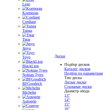
Leao
Kormoran
Cordiant
Tunga
Tigar
Jinyu
Диски
Toyo
Подбор дисков
BlackLion
Каталог дисков
Подбор по параметрам
Nokian Tyres
Тип диска
Литые диски
BFGoodrich
Стальные диски
Диаметр обода
Michelin
13"
14"
Autogrip
15"
16"