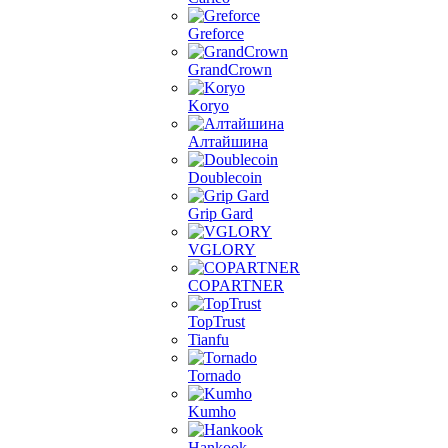
Greforce
GrandCrown
Koryo
Алтайшина
Doublecoin
Grip Gard
VGLORY
COPARTNER
TopTrust
Tianfu
Tornado
Kumho
Hankook