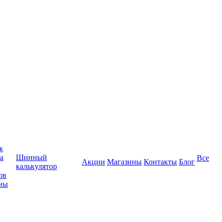
ж
а
Шинный
Все
Акции
Магазины
Контакты
Блог
калькулятор
ов
ны