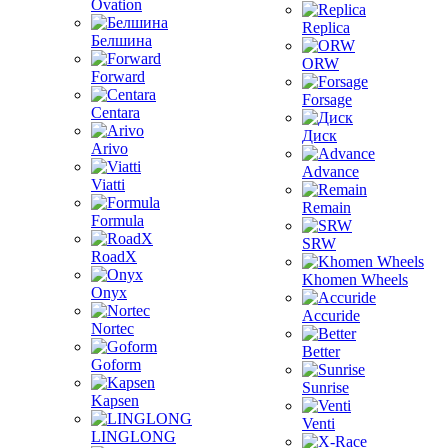
Ovation
Replica
Белшина
ORW
Forward
Forsage
Centara
Диск
Arivo
Advance
Viatti
Remain
Formula
SRW
RoadX
Khomen Wheels
Onyx
Accuride
Nortec
Better
Goform
Sunrise
Kapsen
Venti
LINGLONG