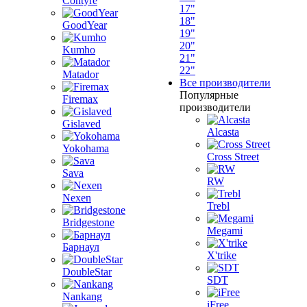
Contyre
17"
18"
GoodYear
19"
20"
Kumho
21"
22"
Matador
Все производители
Популярные
Firemax
производители
Gislaved
Alcasta
Yokohama
Cross Street
Sava
RW
Nexen
Trebl
Bridgestone
Megami
Барнаул
X'trike
DoubleStar
SDT
Nankang
iFree