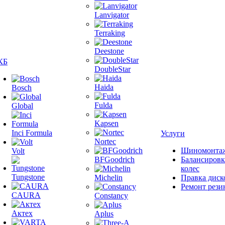
Lanvigator
Terraking
Deestone
КБ
DoubleStar
Haida
Bosch
Fulda
Global
Kapsen
Inci Formula
Услуги
Nortec
Шиномонта
Volt
BFGoodrich
Балансировк
колес
Tungstone
Michelin
Правка диск
Ремонт рези
CAURA
Constancy
Актех
Aplus