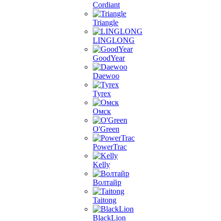
Cordiant
Triangle
LINGLONG
GoodYear
Daewoo
Tyrex
Омск
O'Green
PowerTrac
Kelly
Волтайр
Taitong
BlackLion