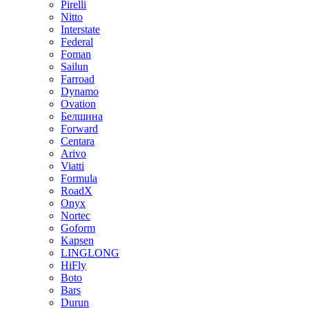
Pirelli
Nitto
Interstate
Federal
Foman
Sailun
Farroad
Dynamo
Ovation
Белшина
Forward
Centara
Arivo
Viatti
Formula
RoadX
Onyx
Nortec
Goform
Kapsen
LINGLONG
HiFly
Boto
Bars
Durun