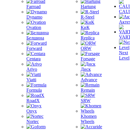
Farroad
Hartung
CAU
Dynamo
R-Steel
Акте
Ovation
КиК
VAR
Белшина
Replica
Forward
ORW
Next
Level
Centara
Forsage
Arivo
Диск
Viatti
Advance
Formula
Remain
RoadX
SRW
Onyx
Khomen
Nortec
Wheels