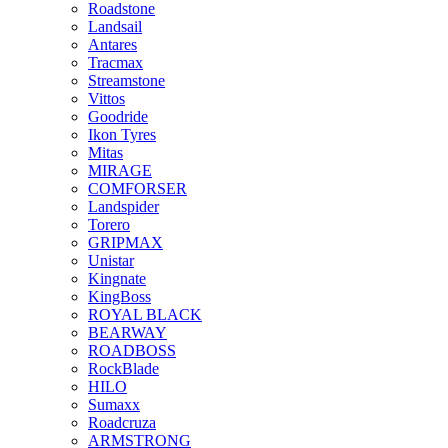
Roadstone
Landsail
Antares
Tracmax
Streamstone
Vittos
Goodride
Ikon Tyres
Mitas
MIRAGE
COMFORSER
Landspider
Torero
GRIPMAX
Unistar
Kingnate
KingBoss
ROYAL BLACK
BEARWAY
ROADBOSS
RockBlade
HILO
Sumaxx
Roadcruza
ARMSTRONG