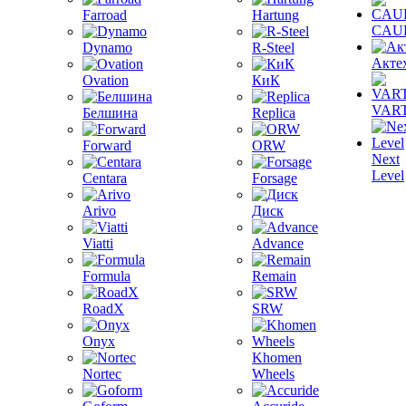
Farroad
Hartung
CAU
Dynamo
R-Steel
Акте
Ovation
КиК
VAR
Белшина
Replica
Forward
ORW
Next
Level
Centara
Forsage
Arivo
Диск
Viatti
Advance
Formula
Remain
RoadX
SRW
Onyx
Khomen
Nortec
Wheels