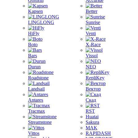
Goform
Accuride
Kapsen
Better
LINGLONG
Sunrise
HiFly
Venti
Boto
X-Race
Bars
Vissol
Durun
NEO
Roadstone
RepliKey
Landsail
Вектор
Antares
Скад
Tracmax
RST
Huatai
Streamstone
Sakura
MAK
Vittos
RAPIDASH