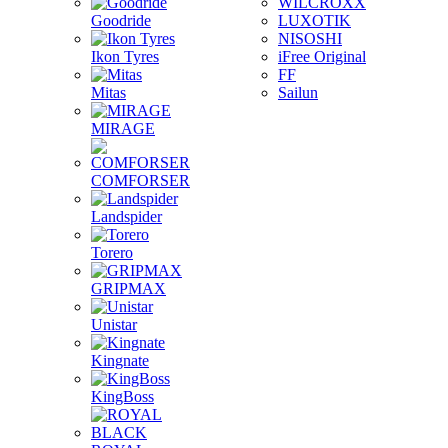
WILCROXX
Goodride
LUXOTIK
NISOSHI
Ikon Tyres
iFree Original
FF
Mitas
Sailun
MIRAGE
COMFORSER
Landspider
Torero
GRIPMAX
Unistar
Kingnate
KingBoss