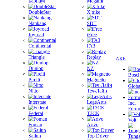
Барнаул
Megami
DoubleStar
X'trike
Nankang
SDT
Joyroad
iFree
Continental
ГАЗ
Triangle
Replay
АКБ
Dunlop
NZ
Bosc
Pirelli
Magnetto
Globa
Nitto
Теч-Лайн
Interstate
LegeArtis
Inci
Formu
Federal
ТЗСК
Volt
Foman
Arivo
Sailun
Top Driver
Tungs