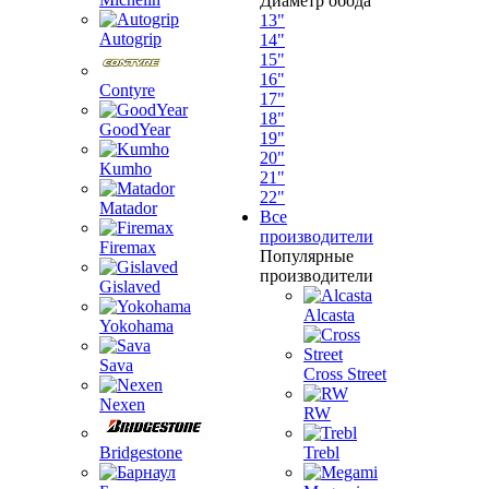
Диаметр обода
13"
Autogrip
14"
15"
16"
Contyre
17"
18"
GoodYear
19"
20"
Kumho
21"
22"
Matador
Все
производители
Firemax
Популярные
производители
Gislaved
Alcasta
Yokohama
Sava
Cross Street
Nexen
RW
Bridgestone
Trebl