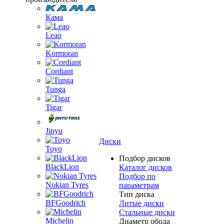
Кама
Leao
Kormoran
Cordiant
Tunga
Tigar
Jinyu
Диски
Toyo
Подбор дисков
BlackLion
Каталог дисков
Подбор по
Nokian Tyres
параметрам
Тип диска
BFGoodrich
Литые диски
Стальные диски
Michelin
Диаметр обода