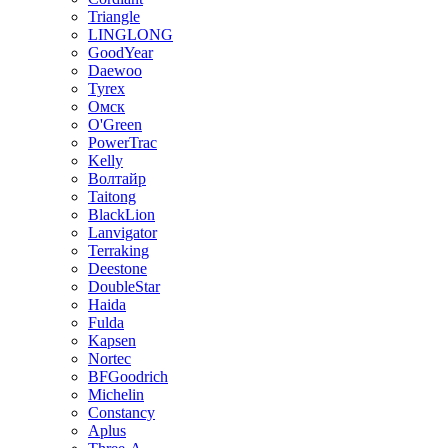
Triangle
LINGLONG
GoodYear
Daewoo
Tyrex
Омск
O'Green
PowerTrac
Kelly
Волтайр
Taitong
BlackLion
Lanvigator
Terraking
Deestone
DoubleStar
Haida
Fulda
Kapsen
Nortec
BFGoodrich
Michelin
Constancy
Aplus