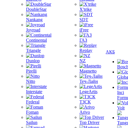
DoubleStar
X'trike
Nankang
SDT
Joyroad
iFree
Continental
ГАЗ
Triangle
Replay
АКБ
Dunlop
NZ
Bosc
Pirelli
Magnetto
Globa
Nitto
Теч-Лайн
Interstate
LegeArtis
Inci
Formu
Federal
ТЗСК
Volt
Foman
Arivo
Sailun
Top Driver
Tungs