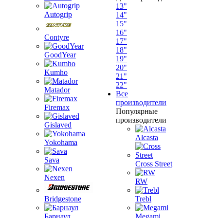
13"
Autogrip
14"
15"
16"
Contyre
17"
18"
GoodYear
19"
20"
Kumho
21"
22"
Matador
Все
производители
Firemax
Популярные
производители
Gislaved
Alcasta
Yokohama
Sava
Cross Street
Nexen
RW
Bridgestone
Trebl
Барнаул
Megami