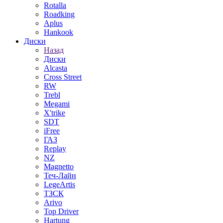
Rotalla
Roadking
Aplus
Hankook
Диски
Назад
Диски
Alcasta
Cross Street
RW
Trebl
Megami
X'trike
SDT
iFree
ГАЗ
Replay
NZ
Magnetto
Теч-Лайн
LegeArtis
ТЗСК
Arivo
Top Driver
Hartung