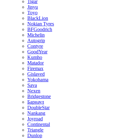
Tigar
Jinyu
Toyo
BlackLion
Nokian Tyres
BFGoodrich
Michelin
Autogrip
Contyre
GoodYear
Kumho
Matador
Firemax
Gislaved
Yokohama
Sava
Nexen
Bridgestone
Барнаул
DoubleStar
Nankang
Joyroad
Continental
Triangle
Dunlop