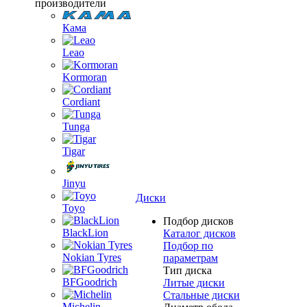
производители
Кама
Leao
Kormoran
Cordiant
Tunga
Tigar
Jinyu
Диски
Toyo
Подбор дисков
BlackLion
Каталог дисков
Подбор по
Nokian Tyres
параметрам
Тип диска
BFGoodrich
Литые диски
Стальные диски
Michelin