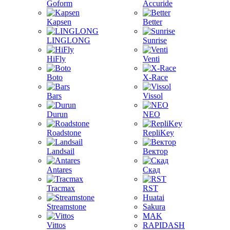
Goform
Accuride
Kapsen
Better
LINGLONG
Sunrise
HiFly
Venti
Boto
X-Race
Bars
Vissol
Durun
NEO
Roadstone
RepliKey
Landsail
Вектор
Antares
Скад
Tracmax
RST
Huatai
Streamstone
Sakura
MAK
Vittos
RAPIDASH