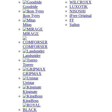
WILCROXX
Goodride
LUXOTIK
NISOSHI
Ikon Tyres
iFree Original
FF
Mitas
Sailun
MIRAGE
COMFORSER
Landspider
Torero
GRIPMAX
Unistar
Kingnate
KingBoss