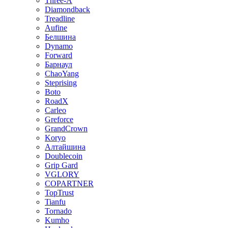
Three-A
Diamondback
Treadline
Aufine
Белшина
Dynamo
Forward
Барнаул
ChaoYang
Steprising
Boto
RoadX
Carleo
Greforce
GrandCrown
Koryo
Алтайшина
Doublecoin
Grip Gard
VGLORY
COPARTNER
TopTrust
Tianfu
Tornado
Kumho