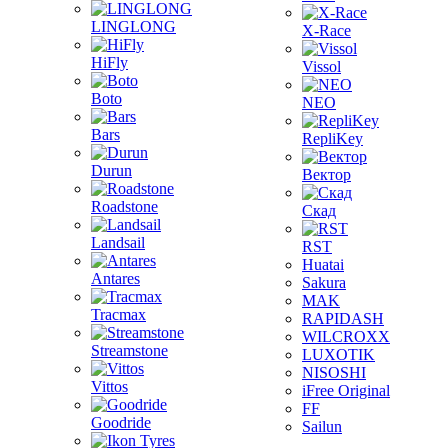
LINGLONG
X-Race
HiFly
Vissol
Boto
NEO
Bars
RepliKey
Durun
Вектор
Roadstone
Скад
Landsail
RST
Huatai
Antares
Sakura
MAK
Tracmax
RAPIDASH
WILCROXX
Streamstone
LUXOTIK
NISOSHI
Vittos
iFree Original
FF
Goodride
Sailun