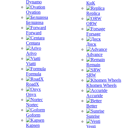
Dynamo
КиК
Ovation
Replica
Белшина
ORW
Forward
Forsage
Centara
Диск
Arivo
Advance
Viatti
Remain
Formula
SRW
RoadX
Khomen Wheels
Onyx
Accuride
Nortec
Better
Goform
Sunrise
Kapsen
Venti