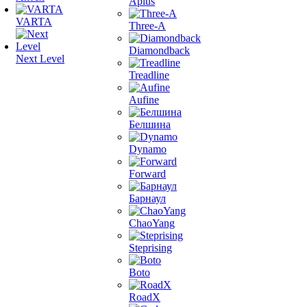
Aplus
VARTA
Three-A
Diamondback
Next Level
Treadline
Aufine
Белшина
Dynamo
Forward
Барнаул
ChaoYang
Steprising
Boto
RoadX