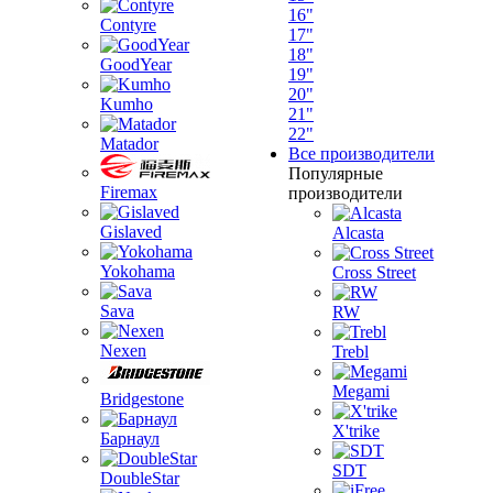
16"
Contyre
17"
18"
GoodYear
19"
20"
Kumho
21"
22"
Matador
Все производители
Популярные
Firemax
производители
Gislaved
Alcasta
Yokohama
Cross Street
Sava
RW
Nexen
Trebl
Megami
Bridgestone
X'trike
Барнаул
SDT
DoubleStar