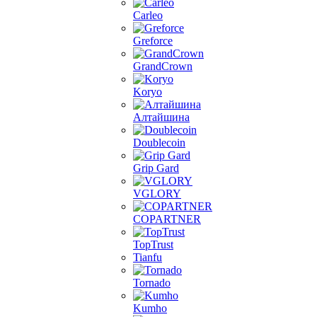
Carleo
Greforce
GrandCrown
Koryo
Алтайшина
Doublecoin
Grip Gard
VGLORY
COPARTNER
TopTrust
Tianfu
Tornado
Kumho