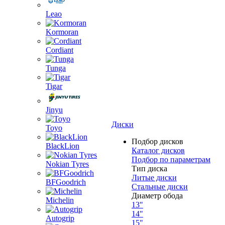
Leao
Kormoran
Cordiant
Tunga
Tigar
Jinyu
Диски
Toyo
Подбор дисков
BlackLion
Каталог дисков
Подбор по параметрам
Nokian Tyres
Тип диска
Литые диски
BFGoodrich
Стальные диски
Диаметр обода
Michelin
13"
14"
Autogrip
15"