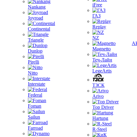
iFree
Nankang
ГАЗ
Joyroad
Replay
Continental
NZ
Triangle
А
Magnetto
Dunlop
Теч-Лайн
Pirelli
LegeArtis
Nitto
Interstate
ТЗСК
Federal
Arivo
Foman
Top Driver
Sailun
Hartung
Farroad
R-Steel