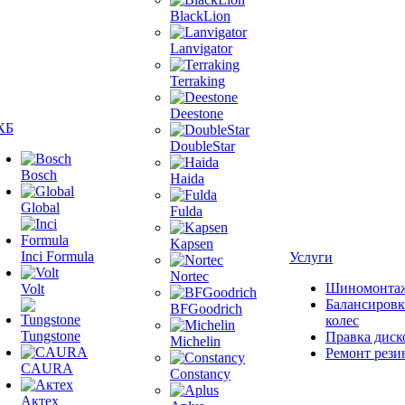
BlackLion
Lanvigator
Terraking
Deestone
КБ
DoubleStar
Bosch
Haida
Global
Fulda
Kapsen
Inci Formula
Услуги
Nortec
Шиномонта
Volt
Балансировк
BFGoodrich
колес
Tungstone
Правка диск
Michelin
Ремонт рези
CAURA
Constancy
Актех