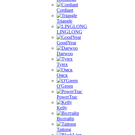
Cordiant
Triangle
LINGLONG
GoodYear
Daewoo
Tyrex
Омск
O'Green
PowerTrac
Kelly
Волтайр
Taitong