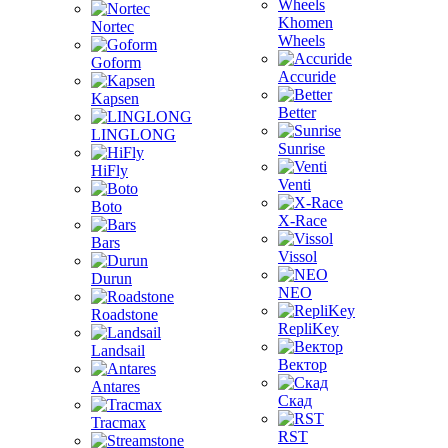
Khomen
Nortec
Wheels
Goform
Accuride
Kapsen
Better
LINGLONG
Sunrise
HiFly
Venti
Boto
X-Race
Bars
Vissol
Durun
NEO
Roadstone
RepliKey
Landsail
Вектор
Antares
Скад
Tracmax
RST