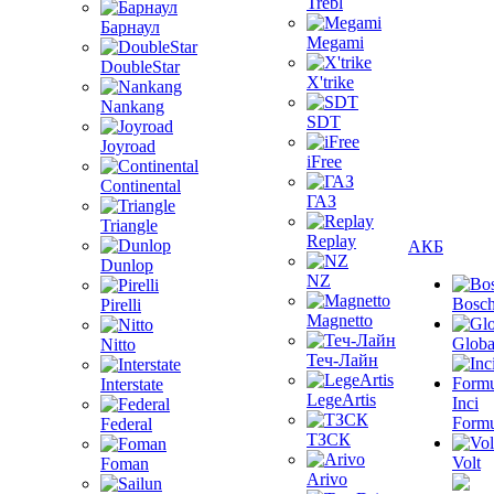
Trebl
Барнаул
Megami
DoubleStar
X'trike
Nankang
SDT
Joyroad
iFree
Continental
ГАЗ
Triangle
Replay
АКБ
Dunlop
NZ
Bosc
Pirelli
Magnetto
Globa
Nitto
Теч-Лайн
Interstate
LegeArtis
Inci
Formu
Federal
ТЗСК
Volt
Foman
Arivo