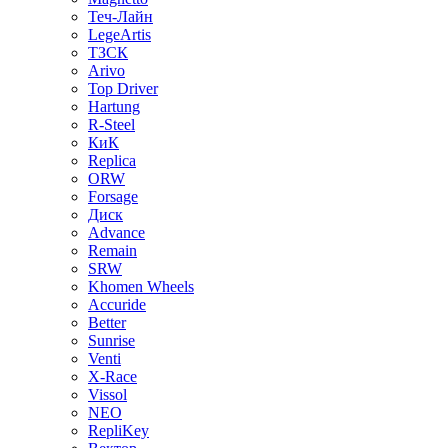
Теч-Лайн
LegeArtis
ТЗСК
Arivo
Top Driver
Hartung
R-Steel
КиК
Replica
ORW
Forsage
Диск
Advance
Remain
SRW
Khomen Wheels
Accuride
Better
Sunrise
Venti
X-Race
Vissol
NEO
RepliKey