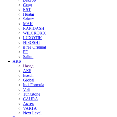
Вектор
Скад
RST
Huatai
Sakura
MAK
RAPIDASH
WILCROXX
LUXOTIK
NISOSHI
iFree Original
FF
Sailun
АКБ
Назад
АКБ
Bosch
Global
Inci Formula
Volt
Tungstone
CAURA
Актех
VARTA
Next Level