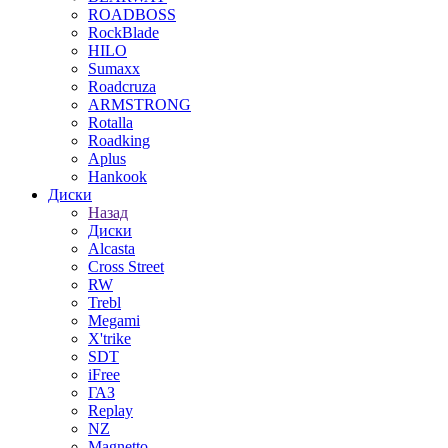
ROADBOSS
RockBlade
HILO
Sumaxx
Roadcruza
ARMSTRONG
Rotalla
Roadking
Aplus
Hankook
Диски
Назад
Диски
Alcasta
Cross Street
RW
Trebl
Megami
X'trike
SDT
iFree
ГАЗ
Replay
NZ
Magnetto