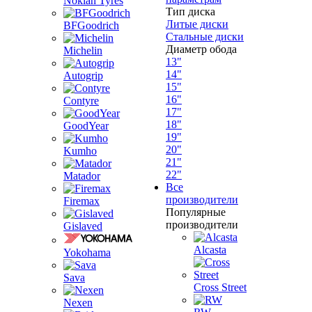
Nokian Tyres
Тип диска
Литые диски
BFGoodrich
Стальные диски
Диаметр обода
Michelin
13"
14"
Autogrip
15"
16"
Contyre
17"
18"
GoodYear
19"
20"
Kumho
21"
22"
Matador
Все
производители
Firemax
Популярные
производители
Gislaved
Alcasta
Yokohama
Sava
Cross Street
Nexen