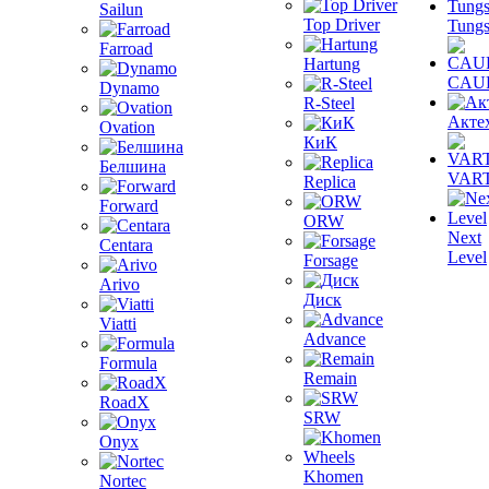
Sailun
Top Driver
Tungs
Farroad
Hartung
CAU
Dynamo
R-Steel
Акте
Ovation
КиК
Белшина
VAR
Replica
Forward
ORW
Next
Centara
Level
Forsage
Arivo
Диск
Viatti
Advance
Formula
Remain
RoadX
SRW
Onyx
Khomen
Nortec