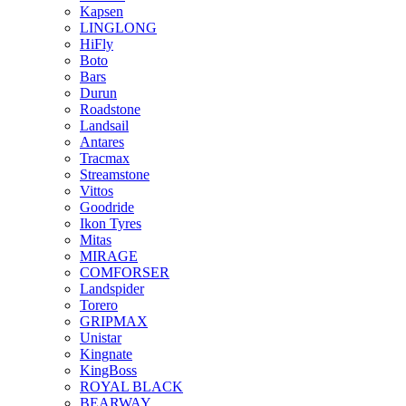
Kapsen
LINGLONG
HiFly
Boto
Bars
Durun
Roadstone
Landsail
Antares
Tracmax
Streamstone
Vittos
Goodride
Ikon Tyres
Mitas
MIRAGE
COMFORSER
Landspider
Torero
GRIPMAX
Unistar
Kingnate
KingBoss
ROYAL BLACK
BEARWAY