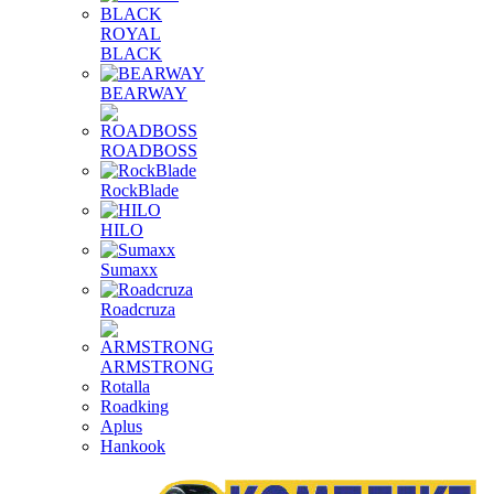
ROYAL
BLACK
BEARWAY
ROADBOSS
RockBlade
HILO
Sumaxx
Roadcruza
ARMSTRONG
Rotalla
Roadking
Aplus
Hankook