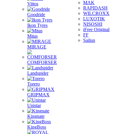
MAK
Vittos
RAPIDASH
WILCROXX
Goodride
LUXOTIK
NISOSHI
Ikon Tyres
iFree Original
FF
Mitas
Sailun
MIRAGE
COMFORSER
Landspider
Torero
GRIPMAX
Unistar
Kingnate
KingBoss