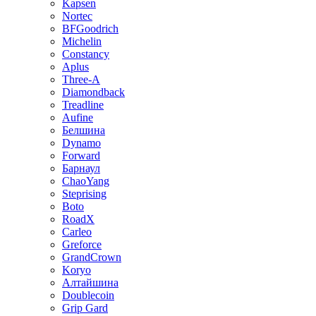
Kapsen
Nortec
BFGoodrich
Michelin
Constancy
Aplus
Three-A
Diamondback
Treadline
Aufine
Белшина
Dynamo
Forward
Барнаул
ChaoYang
Steprising
Boto
RoadX
Carleo
Greforce
GrandCrown
Koryo
Алтайшина
Doublecoin
Grip Gard