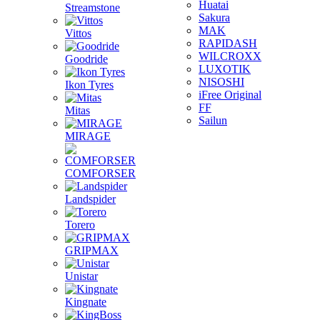
Huatai
Streamstone
Sakura
MAK
Vittos
RAPIDASH
WILCROXX
Goodride
LUXOTIK
NISOSHI
Ikon Tyres
iFree Original
FF
Mitas
Sailun
MIRAGE
COMFORSER
Landspider
Torero
GRIPMAX
Unistar
Kingnate