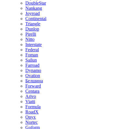
DoubleStar
Nankang
Joyroad
Continental
Triangle
Dunlop
Pirelli
Nitto
Interstate
Federal
Foman
Sailun
Farroad
Dynamo
Ovation
Белшина
Forward
Centara
Arivo
Viatti
Formula
RoadX
Onyx
Nortec
Goform