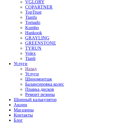
VGLORY
COPARTNER
TopTrust
Tianfu
Tornado
Kumho
Hankook
GRAYLING
GREENSTONE
TYRUN
Volex
Tianli
Услуги
Назад
Услуги
Шиномонтаж
Балансировка колес
Правка дисков
Ремонт резины
Шинный калькулятор
Акции
Магазины
Контакты
Блог