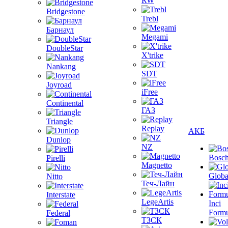
RW
Bridgestone
Trebl
Барнаул
Megami
DoubleStar
X'trike
Nankang
SDT
Joyroad
iFree
Continental
ГАЗ
Triangle
Replay
АКБ
Dunlop
NZ
Bosc
Pirelli
Magnetto
Globa
Nitto
Теч-Лайн
Interstate
LegeArtis
Inci
Formu
Federal
ТЗСК