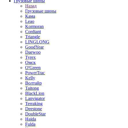
Грузовые шины
Назад
Грузовые шины
Кама
Leao
Kormoran
Cordiant
Triangle
LINGLONG
GoodYear
Daewoo
Tyrex
Омск
O'Green
PowerTrac
Kelly
Волтайр
Taitong
BlackLion
Lanvigator
Terraking
Deestone
DoubleStar
Haida
Fulda