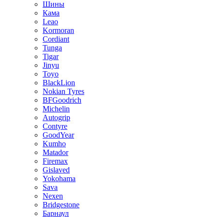
Шины
Кама
Leao
Kormoran
Cordiant
Tunga
Tigar
Jinyu
Toyo
BlackLion
Nokian Tyres
BFGoodrich
Michelin
Autogrip
Contyre
GoodYear
Kumho
Matador
Firemax
Gislaved
Yokohama
Sava
Nexen
Bridgestone
Барнаул