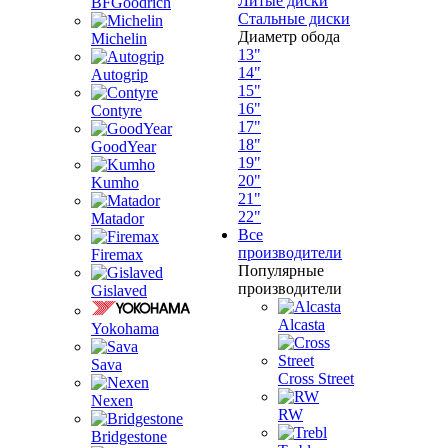
Литые диски
BFGoodrich
Стальные диски
Диаметр обода
Michelin
13"
14"
Autogrip
15"
16"
Contyre
17"
18"
GoodYear
19"
20"
Kumho
21"
22"
Matador
Все
производители
Firemax
Популярные
производители
Gislaved
Alcasta
Yokohama
Sava
Cross Street
Nexen
RW
Bridgestone