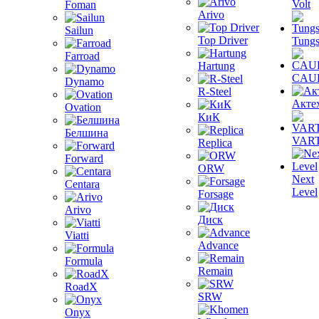
Volt
Foman
Arivo
Sailun
Top Driver
Tungs
Farroad
Hartung
CAU
Dynamo
R-Steel
Акте
Ovation
КиК
Белшина
VAR
Replica
Forward
ORW
Next
Centara
Level
Forsage
Arivo
Диск
Viatti
Advance
Formula
Remain
RoadX
SRW
Onyx