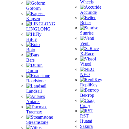
Wheels
Goform
Accuride
Kapsen
Better
LINGLONG
Sunrise
HiFly
Venti
Boto
X-Race
Bars
Vissol
Durun
NEO
Roadstone
RepliKey
Landsail
Вектор
Antares
Скад
Tracmax
RST
Huatai
Streamstone
Sakura