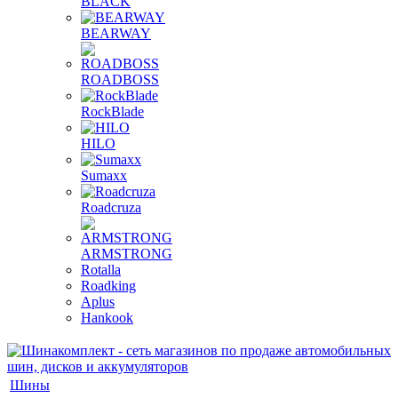
BLACK
BEARWAY
ROADBOSS
RockBlade
HILO
Sumaxx
Roadcruza
ARMSTRONG
Rotalla
Roadking
Aplus
Hankook
Шины