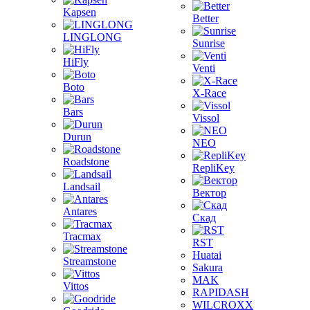
Kapsen
Better
LINGLONG
Sunrise
HiFly
Venti
Boto
X-Race
Bars
Vissol
Durun
NEO
Roadstone
RepliKey
Landsail
Вектор
Antares
Скад
Tracmax
RST
Huatai
Streamstone
Sakura
MAK
Vittos
RAPIDASH
WILCROXX