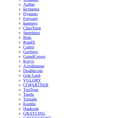
Aufine
Белшина
Dynamo
Forward
Барнаул
ChaoYang
Steprising
Boto
RoadX
Carleo
Greforce
GrandCrown
Koryo
Алтайшина
Doublecoin
Grip Gard
VGLORY
COPARTNER
TopTrust
Tianfu
Tornado
Kumho
Hankook
GRAYLING