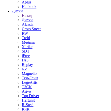
Aplus
Hankook
Диски
Назад
Диски
Alcasta
Cross Street
RW
Trebl
Megami
X'trike
SDT
iFree
ГАЗ
Replay
NZ
Magnetto
Теч-Лайн
LegeArtis
ТЗСК
Arivo
Top Driver
Hartung
R-Steel
КиК