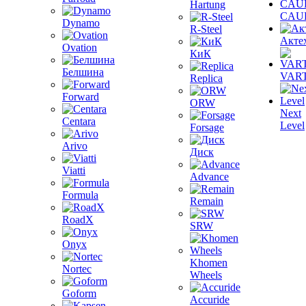
Hartung
CAU
Dynamo
R-Steel
Акте
Ovation
КиК
Белшина
VAR
Replica
Forward
ORW
Next
Centara
Level
Forsage
Arivo
Диск
Viatti
Advance
Formula
Remain
RoadX
SRW
Onyx
Khomen
Nortec
Wheels
Goform
Accuride