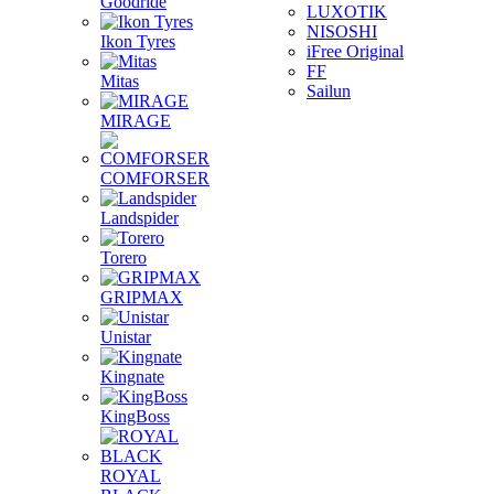
Goodride
LUXOTIK
NISOSHI
Ikon Tyres
iFree Original
FF
Mitas
Sailun
MIRAGE
COMFORSER
Landspider
Torero
GRIPMAX
Unistar
Kingnate
KingBoss
ROYAL