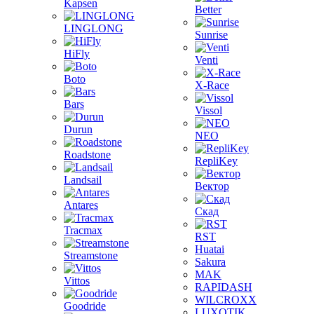
Kapsen
Better
LINGLONG
Sunrise
HiFly
Venti
Boto
X-Race
Bars
Vissol
Durun
NEO
Roadstone
RepliKey
Landsail
Вектор
Antares
Скад
Tracmax
RST
Huatai
Streamstone
Sakura
MAK
Vittos
RAPIDASH
WILCROXX
Goodride
LUXOTIK