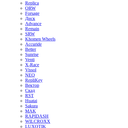
Replica
ORW
Forsage
Диск
Advance
Remain
SRW
Khomen Wheels
Accuride
Better
Sunrise
Venti
X-Race
Vissol
NEO
RepliKey
Вектор
Скад
RST
Huatai
Sakura
MAK
RAPIDASH
WILCROXX
LUXOTIK