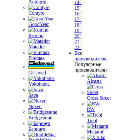
Autogrip
14"
15"
Contyre
16"
17"
GoodYear
18"
19"
Kumho
20"
21"
Matador
22"
Все
Firemax
производители
Популярные
производители
Gislaved
Alcasta
Yokohama
Sava
Cross Street
Nexen
RW
Bridgestone
Trebl
Барнаул
Megami