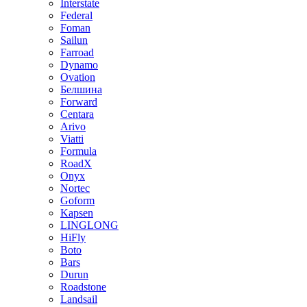
Interstate
Federal
Foman
Sailun
Farroad
Dynamo
Ovation
Белшина
Forward
Centara
Arivo
Viatti
Formula
RoadX
Onyx
Nortec
Goform
Kapsen
LINGLONG
HiFly
Boto
Bars
Durun
Roadstone
Landsail