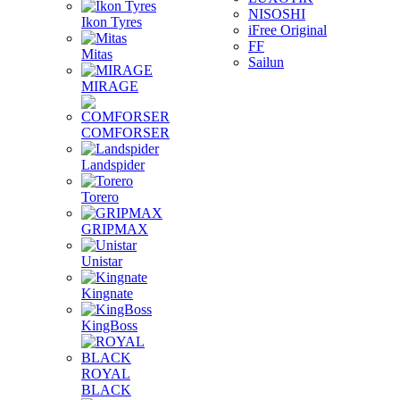
NISOSHI
Ikon Tyres
iFree Original
FF
Mitas
Sailun
MIRAGE
COMFORSER
Landspider
Torero
GRIPMAX
Unistar
Kingnate
KingBoss
ROYAL
BLACK