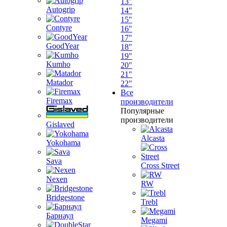
13"
Autogrip
14"
15"
Contyre
16"
17"
GoodYear
18"
19"
Kumho
20"
21"
Matador
22"
Все
Firemax
производители
Популярные
производители
Gislaved
Alcasta
Yokohama
Sava
Cross Street
Nexen
RW
Bridgestone
Trebl
Барнаул
Megami