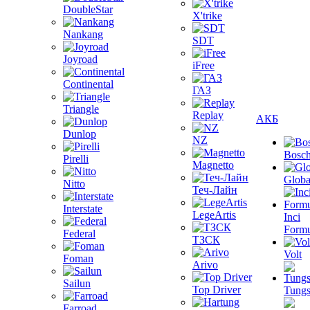
DoubleStar
X'trike
Nankang
SDT
Joyroad
iFree
Continental
ГАЗ
Triangle
Replay
АКБ
Dunlop
NZ
Bosc
Pirelli
Magnetto
Globa
Nitto
Теч-Лайн
Interstate
LegeArtis
Inci
Formu
Federal
ТЗСК
Volt
Foman
Arivo
Sailun
Top Driver
Tungs
Farroad