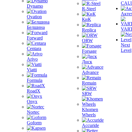
CAU
Dynamo
R-Steel
Акте
Ovation
КиК
Белшина
VAR
Replica
Forward
ORW
Next
Centara
Level
Forsage
Arivo
Диск
Viatti
Advance
Formula
Remain
RoadX
SRW
Onyx
Khomen
Nortec
Wheels
Goform
Accuride