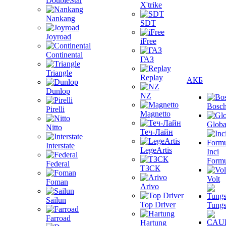
DoubleStar
X'trike
Nankang
SDT
Joyroad
iFree
Continental
ГАЗ
Triangle
Replay
АКБ
Dunlop
NZ
Bosc
Pirelli
Magnetto
Globa
Nitto
Теч-Лайн
Interstate
LegeArtis
Inci
Formu
Federal
ТЗСК
Volt
Foman
Arivo
Sailun
Top Driver
Tungs
Farroad
Hartung