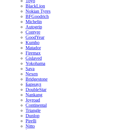
Toyo
BlackLion
Nokian Tyres
BFGoodrich
Michelin
Autogrip
Contyre
GoodYear
Kumho
Matador
Firemax
Gislaved
Yokohama
Sava
Nexen
Bridgestone
Барнаул
DoubleStar
Nankang
Joyroad
Continental
Triangle
Dunlop
Pirelli
Nitto