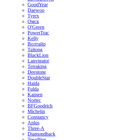
GoodYear
Daewoo
Tyrex
Омск
O'Green
PowerTrac
Kelly
Волтайр
Taitong
BlackLion
Lanvigator
Terraking
Deestone
DoubleStar
Haida
Fulda
Kapsen
Nortec
BFGoodrich
Michelin
Constancy
Aplus
Three-A
Diamondback
Treadline