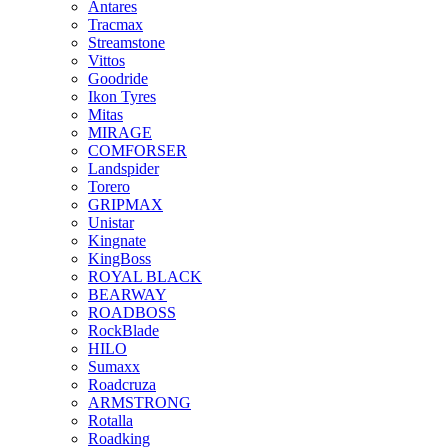
Antares
Tracmax
Streamstone
Vittos
Goodride
Ikon Tyres
Mitas
MIRAGE
COMFORSER
Landspider
Torero
GRIPMAX
Unistar
Kingnate
KingBoss
ROYAL BLACK
BEARWAY
ROADBOSS
RockBlade
HILO
Sumaxx
Roadcruza
ARMSTRONG
Rotalla
Roadking