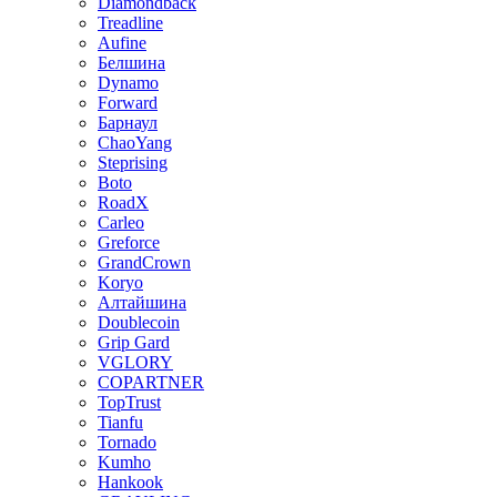
Diamondback
Treadline
Aufine
Белшина
Dynamo
Forward
Барнаул
ChaoYang
Steprising
Boto
RoadX
Carleo
Greforce
GrandCrown
Koryo
Алтайшина
Doublecoin
Grip Gard
VGLORY
COPARTNER
TopTrust
Tianfu
Tornado
Kumho
Hankook