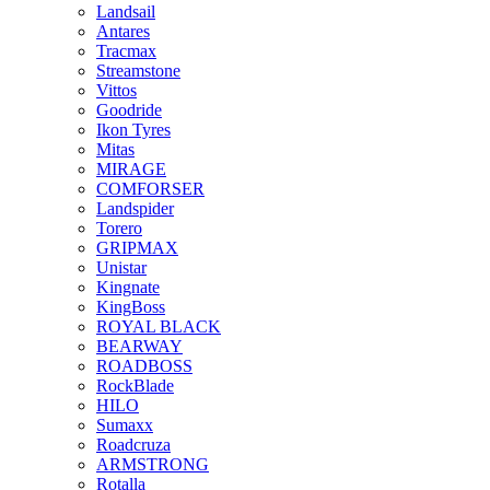
Landsail
Antares
Tracmax
Streamstone
Vittos
Goodride
Ikon Tyres
Mitas
MIRAGE
COMFORSER
Landspider
Torero
GRIPMAX
Unistar
Kingnate
KingBoss
ROYAL BLACK
BEARWAY
ROADBOSS
RockBlade
HILO
Sumaxx
Roadcruza
ARMSTRONG
Rotalla