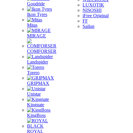
Goodride
LUXOTIK
NISOSHI
Ikon Tyres
iFree Original
FF
Mitas
Sailun
MIRAGE
COMFORSER
Landspider
Torero
GRIPMAX
Unistar
Kingnate
KingBoss
ROYAL