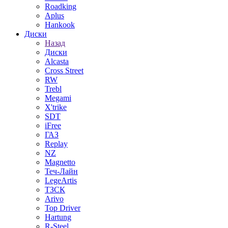
Roadking
Aplus
Hankook
Диски
Назад
Диски
Alcasta
Cross Street
RW
Trebl
Megami
X'trike
SDT
iFree
ГАЗ
Replay
NZ
Magnetto
Теч-Лайн
LegeArtis
ТЗСК
Arivo
Top Driver
Hartung
R-Steel