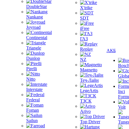
DoubleStar
X'trike
Nankang
SDT
Joyroad
iFree
Continental
ГАЗ
Triangle
Replay
АКБ
Dunlop
NZ
Bosc
Pirelli
Magnetto
Globa
Nitto
Теч-Лайн
Interstate
LegeArtis
Inci
Formu
Federal
ТЗСК
Volt
Foman
Arivo
Sailun
Top Driver
Tungs