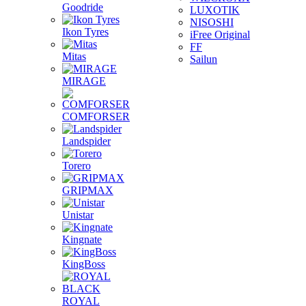
Goodride
LUXOTIK
NISOSHI
Ikon Tyres
iFree Original
FF
Mitas
Sailun
MIRAGE
COMFORSER
Landspider
Torero
GRIPMAX
Unistar
Kingnate
KingBoss
ROYAL