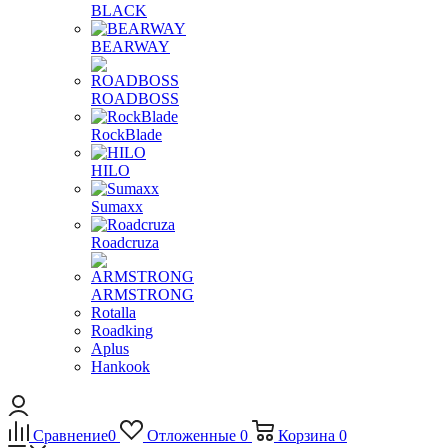
BLACK
BEARWAY
ROADBOSS
RockBlade
HILO
Sumaxx
Roadcruza
ARMSTRONG
Rotalla
Roadking
Aplus
Hankook
Сравнение
0
Отложенные
0
Корзина
0