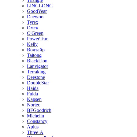
Triangle
LINGLONG
GoodYear
Daewoo
Tyrex
Омск
O'Green
PowerTrac
Kelly
Волтайр
Taitong
BlackLion
Lanvigator
Terraking
Deestone
DoubleStar
Haida
Fulda
Kapsen
Nortec
BFGoodrich
Michelin
Constancy
Aplus
Three-A