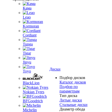
Кама
Leao
Kormoran
Cordiant
Tunga
Tigar
Jinyu
Диски
Toyo
Подбор дисков
Каталог дисков
BlackLion
Подбор по
параметрам
Nokian Tyres
Тип диска
Литые диски
BFGoodrich
Стальные диски
Диаметр обода
Michelin