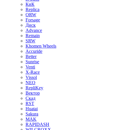
КиК
Replica
ORW
Forsage
Диск
Advance
Remain
SRW
Khomen Wheels
Accuride
Better
Sunrise
Venti
X-Race
Vissol
NEO
RepliKey
Вектор
Скад
RST
Huatai
Sakura
MAK
RAPIDASH
WILCROXX