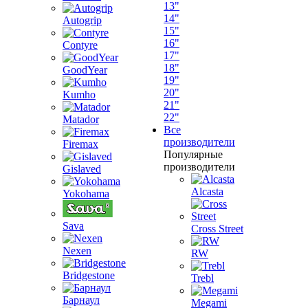
13"
14"
Autogrip
15"
16"
Contyre
17"
18"
GoodYear
19"
20"
Kumho
21"
22"
Matador
Все
производители
Firemax
Популярные
производители
Gislaved
Alcasta
Yokohama
Sava
Cross Street
Nexen
RW
Bridgestone
Trebl
Барнаул
Megami