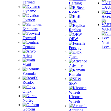
Farroad
Hartung
CAU
Dynamo
R-Steel
Акте
Ovation
КиК
Белшина
VAR
Replica
Forward
ORW
Next
Centara
Level
Forsage
Arivo
Диск
Viatti
Advance
Formula
Remain
RoadX
SRW
Onyx
Khomen
Nortec
Wheels
Goform
Accuride