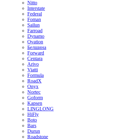
Nitto
Interstate
Federal
Foman
Sailun
Farroad
Dynamo
Ovation
Белшина
Forward
Centara
Arivo
Viatti
Formula
RoadX
Onyx
Nortec
Goform
Kapsen
LINGLONG
HiFly
Boto
Bars
Durun
Roadstone