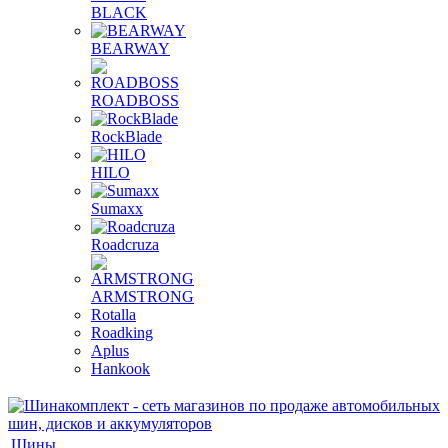
BLACK
BEARWAY
ROADBOSS
RockBlade
HILO
Sumaxx
Roadcruza
ARMSTRONG
Rotalla
Roadking
Aplus
Hankook
Шины