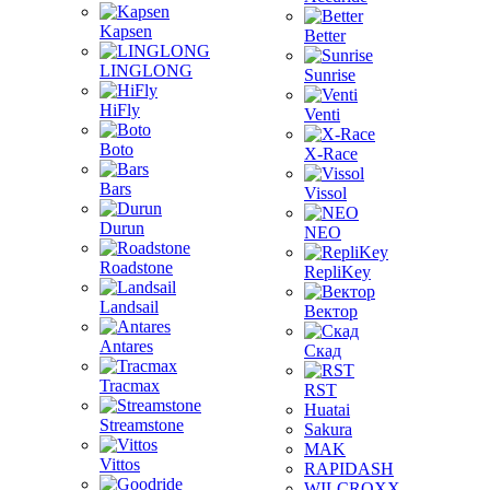
Kapsen
Better
LINGLONG
Sunrise
HiFly
Venti
Boto
X-Race
Bars
Vissol
Durun
NEO
Roadstone
RepliKey
Landsail
Вектор
Antares
Скад
Tracmax
RST
Huatai
Streamstone
Sakura
MAK
Vittos
RAPIDASH
WILCROXX