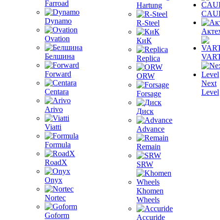
Farroad
Hartung
CAU
Dynamo
R-Steel
Акте
Ovation
КиК
Белшина
VAR
Replica
Forward
ORW
Next
Centara
Level
Forsage
Arivo
Диск
Viatti
Advance
Formula
Remain
RoadX
SRW
Onyx
Khomen
Nortec
Wheels
Goform
Accuride