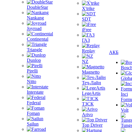
DoubleStar
X'trike
Nankang
SDT
Joyroad
iFree
Continental
ГАЗ
Triangle
Replay
АКБ
Dunlop
NZ
Bosc
Pirelli
Magnetto
Globa
Nitto
Теч-Лайн
Interstate
LegeArtis
Inci
Formu
Federal
ТЗСК
Volt
Foman
Arivo
Sailun
Top Driver
Tungs