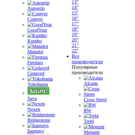
13"
14"
Autogrip
15"
16"
Contyre
17"
18"
GoodYear
19"
20"
Kumho
21"
22"
Matador
Все
производители
Firemax
Популярные
производители
Gislaved
Alcasta
Yokohama
Sava
Cross Street
Nexen
RW
Bridgestone
Trebl
Барнаул
Megami