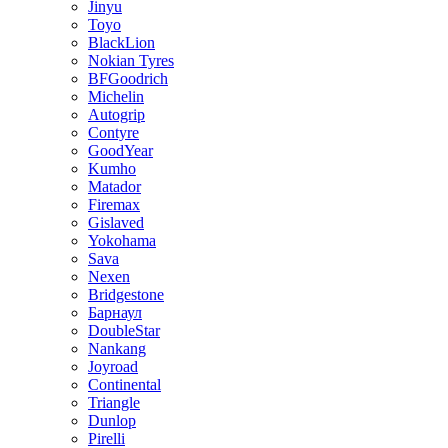
Jinyu
Toyo
BlackLion
Nokian Tyres
BFGoodrich
Michelin
Autogrip
Contyre
GoodYear
Kumho
Matador
Firemax
Gislaved
Yokohama
Sava
Nexen
Bridgestone
Барнаул
DoubleStar
Nankang
Joyroad
Continental
Triangle
Dunlop
Pirelli