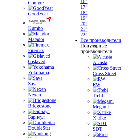
16"
Contyre
17"
18"
GoodYear
19"
20"
Kumho
21"
22"
Matador
Все производители
Популярные
Firemax
производители
Gislaved
Alcasta
Yokohama
Cross Street
Sava
RW
Nexen
Trebl
Bridgestone
Megami
Барнаул
X'trike
DoubleStar
SDT