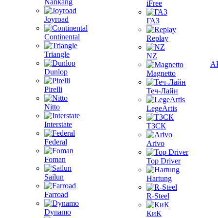
Nankang
iFree
Joyroad
ГАЗ
Continental
Replay
Triangle
NZ
А
Dunlop
Magnetto
Pirelli
Теч-Лайн
Nitto
LegeArtis
Interstate
ТЗСК
Federal
Arivo
Foman
Top Driver
Sailun
Hartung
Farroad
R-Steel
Dynamo
КиК