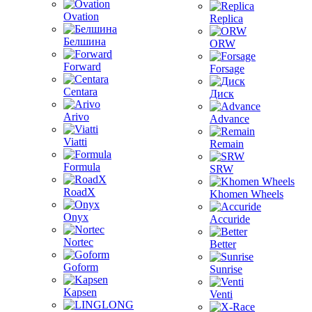
Ovation
Replica
Белшина
ORW
Forward
Forsage
Centara
Диск
Arivo
Advance
Viatti
Remain
Formula
SRW
RoadX
Khomen Wheels
Onyx
Accuride
Nortec
Better
Goform
Sunrise
Kapsen
Venti