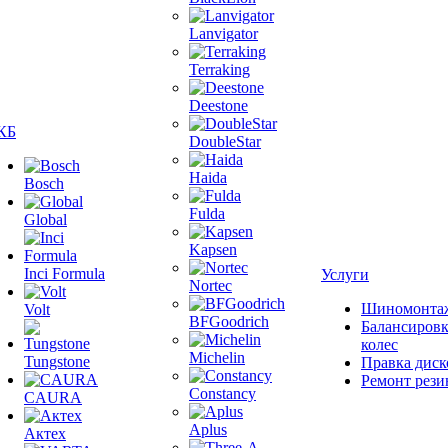
Lanvigator
Terraking
Deestone
КБ
DoubleStar
Haida
Bosch
Fulda
Global
Kapsen
Inci Formula
Услуги
Nortec
Шиномонта
Volt
BFGoodrich
Балансиров
колес
Michelin
Tungstone
Правка диск
Ремонт рез
Constancy
CAURA
Aplus
Актех