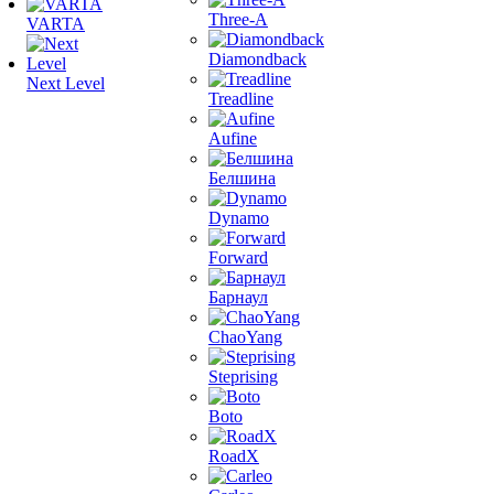
Three-A
VARTA
Diamondback
Next Level
Treadline
Aufine
Белшина
Dynamo
Forward
Барнаул
ChaoYang
Steprising
Boto
RoadX