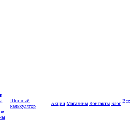
ж
ка
Шинный
Все
Акции
Магазины
Контакты
Блог
калькулятор
ов
ины