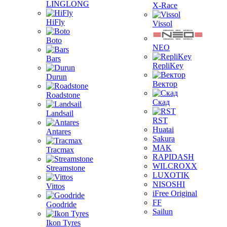
LINGLONG
X-Race
HiFly
Vissol
Boto
NEO
Bars
RepliKey
Durun
Вектор
Roadstone
Скад
Landsail
RST
Huatai
Antares
Sakura
MAK
Tracmax
RAPIDASH
WILCROXX
Streamstone
LUXOTIK
NISOSHI
Vittos
iFree Original
FF
Goodride
Sailun
Ikon Tyres