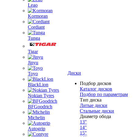
Leao
Kormoran
Cordiant
Tunga
Tigar
Jinyu
Диски
Toyo
Подбор дисков
BlackLion
Каталог дисков
Подбор по параметрам
Nokian Tyres
Тип диска
Литые диски
BFGoodrich
Стальные диски
Диаметр обода
Michelin
13"
14"
Autogrip
15"