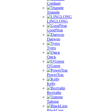
Cordiant
Triangle
LINGLONG
GoodYear
Daewoo
Tyrex
Омск
O'Green
PowerTrac
Kelly
Волтайр
Taitong
BlackLion