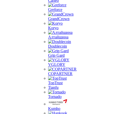
Carleo
Greforce
GrandCrown
Koryo
Алтайшина
Doublecoin
Grip Gard
VGLORY
COPARTNER
TopTrust
Tianfu
Tornado
Kumho