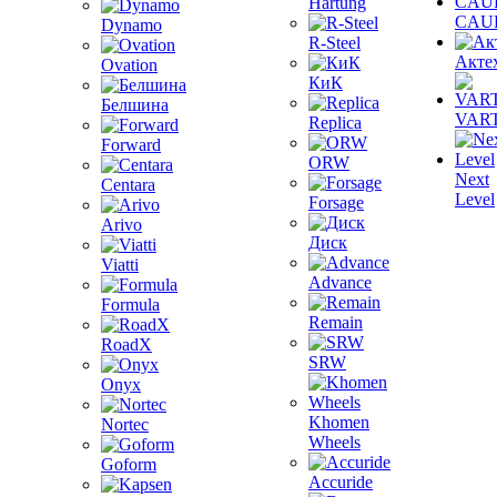
Hartung
CAU
Dynamo
R-Steel
Акте
Ovation
КиК
Белшина
VAR
Replica
Forward
ORW
Next
Centara
Level
Forsage
Arivo
Диск
Viatti
Advance
Formula
Remain
RoadX
SRW
Onyx
Khomen
Nortec
Wheels
Goform
Accuride