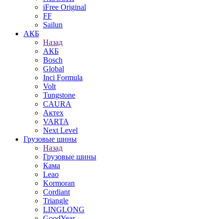
iFree Original
FF
Sailun
АКБ
Назад
АКБ
Bosch
Global
Inci Formula
Volt
Tungstone
CAURA
Актех
VARTA
Next Level
Грузовые шины
Назад
Грузовые шины
Кама
Leao
Kormoran
Cordiant
Triangle
LINGLONG
GoodYear