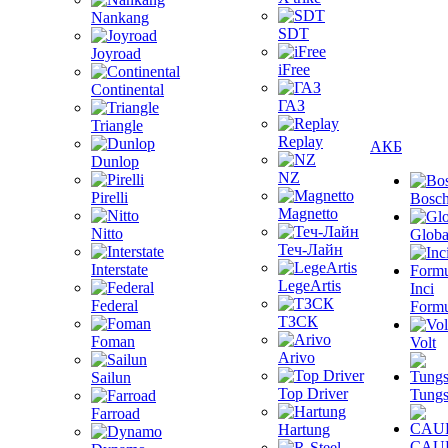
Nankang
SDT
Joyroad
iFree
Continental
ГАЗ
Triangle
Replay
АКБ
Dunlop
NZ
Pirelli
Bosc
Magnetto
Nitto
Globa
Теч-Лайн
Interstate
LegeArtis
Inci
Federal
Formu
ТЗСК
Foman
Volt
Arivo
Sailun
Top Driver
Tungs
Farroad
Hartung
CAU