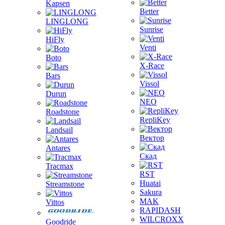
Kapsen
Better
LINGLONG
Sunrise
HiFly
Venti
Boto
X-Race
Bars
Vissol
Durun
NEO
Roadstone
RepliKey
Landsail
Вектор
Antares
Скад
Tracmax
RST
Huatai
Streamstone
Sakura
MAK
Vittos
RAPIDASH
WILCROXX
Goodride