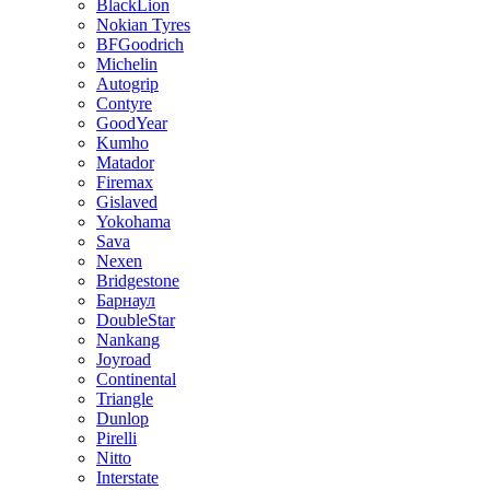
BlackLion
Nokian Tyres
BFGoodrich
Michelin
Autogrip
Contyre
GoodYear
Kumho
Matador
Firemax
Gislaved
Yokohama
Sava
Nexen
Bridgestone
Барнаул
DoubleStar
Nankang
Joyroad
Continental
Triangle
Dunlop
Pirelli
Nitto
Interstate