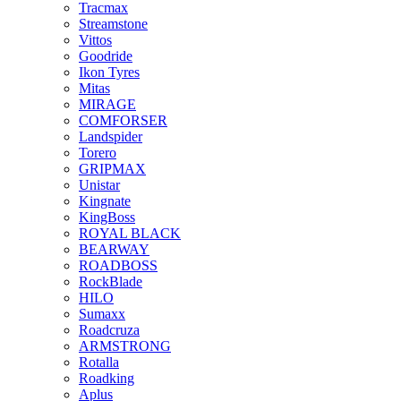
Tracmax
Streamstone
Vittos
Goodride
Ikon Tyres
Mitas
MIRAGE
COMFORSER
Landspider
Torero
GRIPMAX
Unistar
Kingnate
KingBoss
ROYAL BLACK
BEARWAY
ROADBOSS
RockBlade
HILO
Sumaxx
Roadcruza
ARMSTRONG
Rotalla
Roadking
Aplus