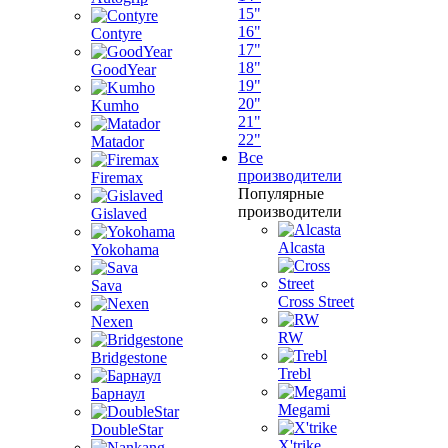
15"
16"
Contyre
17"
18"
GoodYear
19"
20"
Kumho
21"
22"
Matador
Все
производители
Firemax
Популярные
производители
Gislaved
Alcasta
Yokohama
Sava
Cross Street
Nexen
RW
Bridgestone
Trebl
Барнаул
Megami
DoubleStar
X'trike