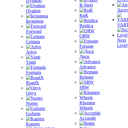
Dynamo
R-Steel
Акте
Ovation
КиК
Белшина
VAR
Replica
Forward
ORW
Next
Centara
Level
Forsage
Arivo
Диск
Viatti
Advance
Formula
Remain
RoadX
SRW
Onyx
Khomen
Nortec
Wheels
Goform
Accuride
Kapsen