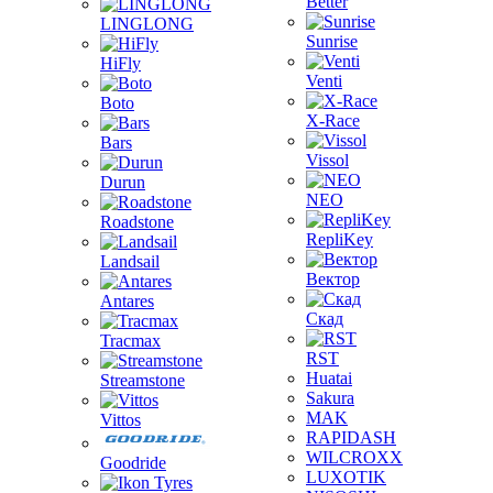
Better
LINGLONG
Sunrise
HiFly
Venti
Boto
X-Race
Bars
Vissol
Durun
NEO
Roadstone
RepliKey
Landsail
Вектор
Antares
Скад
Tracmax
RST
Huatai
Streamstone
Sakura
MAK
Vittos
RAPIDASH
WILCROXX
Goodride
LUXOTIK