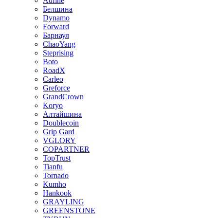
Aufine
Белшина
Dynamo
Forward
Барнаул
ChaoYang
Steprising
Boto
RoadX
Carleo
Greforce
GrandCrown
Koryo
Алтайшина
Doublecoin
Grip Gard
VGLORY
COPARTNER
TopTrust
Tianfu
Tornado
Kumho
Hankook
GRAYLING
GREENSTONE