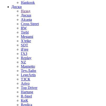
Hankook
Диски
Назад
Диски
Alcasta
Cross Street
RW
Trebl
Megami
X'trike
SDT
iFree
ГАЗ
Replay
NZ
Magnetto
Теч-Лайн
LegeArtis
ТЗСК
Arivo
Top Driver
Hartung
R-Steel
КиК
Replica