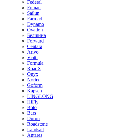
Federal
Foman
Sailun
Farroad
Dynamo
Ovation
Белшина
Forward
Centara
Arivo
Viatti
Formula
RoadX
Onyx
Nortec
Goform
Kapsen
LINGLONG
HiFly
Boto
Bars
Durun
Roadstone
Landsail
Antares