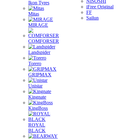
NISOSHI
Ikon Tyres
iFree Original
FF
Mitas
Sailun
MIRAGE
COMFORSER
Landspider
Torero
GRIPMAX
Unistar
Kingnate
KingBoss
ROYAL
BLACK