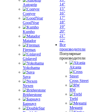
14"
Autogrip
15"
16"
Contyre
17"
18"
GoodYear
19"
20"
Kumho
21"
22"
Matador
Все
производители
Firemax
Популярные
производители
Gislaved
Alcasta
Yokohama
Sava
Cross Street
Nexen
RW
Bridgestone
Trebl
Барнаул
Megami