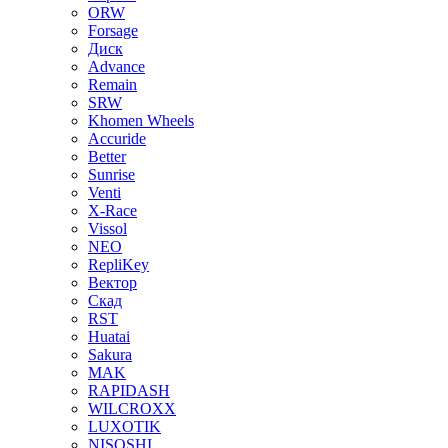
ORW
Forsage
Диск
Advance
Remain
SRW
Khomen Wheels
Accuride
Better
Sunrise
Venti
X-Race
Vissol
NEO
RepliKey
Вектор
Скад
RST
Huatai
Sakura
MAK
RAPIDASH
WILCROXX
LUXOTIK
NISOSHI