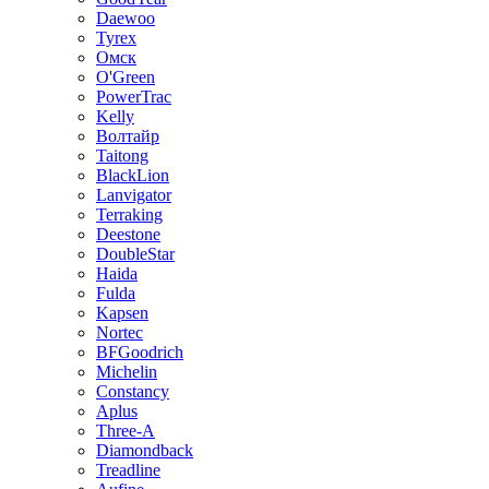
Daewoo
Tyrex
Омск
O'Green
PowerTrac
Kelly
Волтайр
Taitong
BlackLion
Lanvigator
Terraking
Deestone
DoubleStar
Haida
Fulda
Kapsen
Nortec
BFGoodrich
Michelin
Constancy
Aplus
Three-A
Diamondback
Treadline