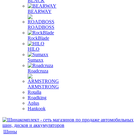
BLACK
BEARWAY
ROADBOSS
RockBlade
HILO
Sumaxx
Roadcruza
ARMSTRONG
Rotalla
Roadking
Aplus
Hankook
Шины