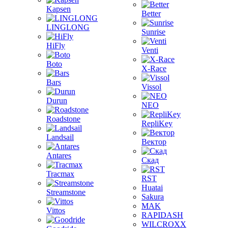
Kapsen
Better
LINGLONG
Sunrise
HiFly
Venti
Boto
X-Race
Bars
Vissol
Durun
NEO
Roadstone
RepliKey
Landsail
Вектор
Antares
Скад
Tracmax
RST
Huatai
Streamstone
Sakura
MAK
Vittos
RAPIDASH
WILCROXX