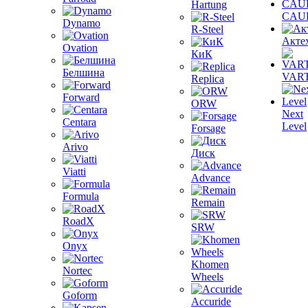
Hartung
CAU
Dynamo
R-Steel
Акте
Ovation
КиК
Белшина
VAR
Replica
Forward
ORW
Next
Centara
Level
Forsage
Arivo
Диск
Viatti
Advance
Formula
Remain
RoadX
SRW
Onyx
Khomen
Nortec
Wheels
Goform
Accuride