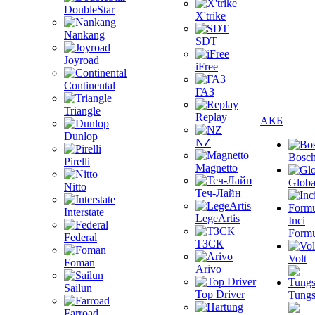
DoubleStar
X'trike
Nankang
SDT
Joyroad
iFree
Continental
ГАЗ
Triangle
Replay
АКБ
Dunlop
NZ
Bosc
Pirelli
Magnetto
Globa
Nitto
Теч-Лайн
Interstate
LegeArtis
Inci
Formu
Federal
ТЗСК
Volt
Foman
Arivo
Sailun
Top Driver
Tungs
Farroad