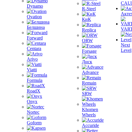
CAU
Dynamo
R-Steel
Акте
Ovation
КиК
Белшина
VAR
Replica
Forward
ORW
Next
Centara
Level
Forsage
Arivo
Диск
Viatti
Advance
Formula
Remain
RoadX
SRW
Onyx
Khomen
Nortec
Wheels
Goform
Accuride