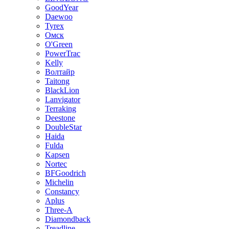
GoodYear
Daewoo
Tyrex
Омск
O'Green
PowerTrac
Kelly
Волтайр
Taitong
BlackLion
Lanvigator
Terraking
Deestone
DoubleStar
Haida
Fulda
Kapsen
Nortec
BFGoodrich
Michelin
Constancy
Aplus
Three-A
Diamondback
Treadline