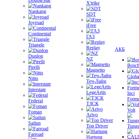
DoubleStar
X'trike
Nankang
SDT
Joyroad
iFree
Continental
ГАЗ
Triangle
Replay
АКБ
Dunlop
NZ
Bosc
Pirelli
Magnetto
Globa
Nitto
Теч-Лайн
Interstate
LegeArtis
Inci
Formu
Federal
ТЗСК
Volt
Foman
Arivo
Sailun
Top Driver
Tungs
Farroad
Hartung