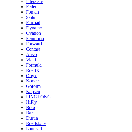
Interstate
Federal
Foman
Sailun
Farroad
Dynamo
Ovation
Белшина
Forward
Centara
Arivo
Viatti
Formula
RoadX
Onyx
Nortec
Goform
Kapsen
LINGLONG
HiFly
Boto
Bars
Durun
Roadstone
Landsail