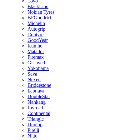
Toyo
BlackLion
Nokian Tyres
BFGoodrich
Michelin
Autogrip
Contyre
GoodYear
Kumho
Matador
Firemax
Gislaved
Yokohama
Sava
Nexen
Bridgestone
Барнаул
DoubleStar
Nankang
Joyroad
Continental
Triangle
Dunlop
Pirelli
Nitto