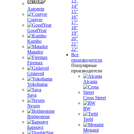
13"
14"
Autogrip
15"
16"
Contyre
17"
18"
GoodYear
19"
20"
Kumho
21"
22"
Matador
Все
производители
Firemax
Популярные
производители
Gislaved
Alcasta
Yokohama
Sava
Cross Street
Nexen
RW
Bridgestone
Trebl
Барнаул
Megami