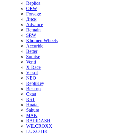
Replica
ORW
Forsage
Диск
Advance
Remain
SRW
Khomen Wheels
Accuride
Better
Sunrise
Venti
X-Race
Vissol
NEO
RepliKey
Вектор
Скад
RST
Huatai
Sakura
MAK
RAPIDASH
WILCROXX
LUXOTIK