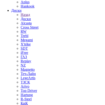
Aplus
Hankook
Диски
Назад
Диски
Alcasta
Cross Street
RW
Trebl
Megami
X'trike
SDT
iFree
ГАЗ
Replay
NZ
Magnetto
Теч-Лайн
LegeArtis
ТЗСК
Arivo
Top Driver
Hartung
R-Steel
КиК