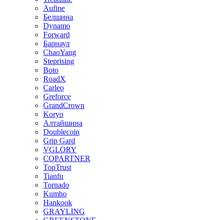
Aufine
Белшина
Dynamo
Forward
Барнаул
ChaoYang
Steprising
Boto
RoadX
Carleo
Greforce
GrandCrown
Koryo
Алтайшина
Doublecoin
Grip Gard
VGLORY
COPARTNER
TopTrust
Tianfu
Tornado
Kumho
Hankook
GRAYLING