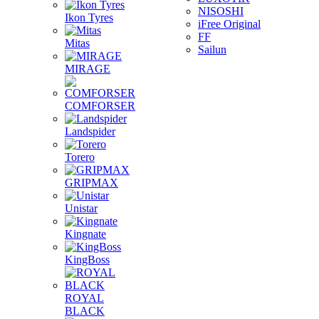
NISOSHI
Ikon Tyres
iFree Original
FF
Mitas
Sailun
MIRAGE
COMFORSER
Landspider
Torero
GRIPMAX
Unistar
Kingnate
KingBoss
ROYAL
BLACK