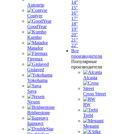
14"
Autogrip
15"
16"
Contyre
17"
18"
GoodYear
19"
20"
Kumho
21"
22"
Matador
Все
производители
Firemax
Популярные
производители
Gislaved
Alcasta
Yokohama
Sava
Cross Street
Nexen
RW
Bridgestone
Trebl
Барнаул
Megami