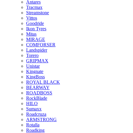
Antares
Tracmax
Streamstone
Vittos
Goodride
Ikon Tyres
Mitas
MIRAGE
COMFORSER
Landspider
Torero
GRIPMAX
Unistar
Kingnate
KingBoss
ROYAL BLACK
BEARWAY
ROADBOSS
RockBlade
HILO
Sumaxx
Roadcruza
ARMSTRONG
Rotalla
Roadking