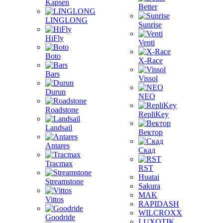
Kapsen
Better
LINGLONG
Sunrise
HiFly
Venti
Boto
X-Race
Bars
Vissol
Durun
NEO
Roadstone
RepliKey
Landsail
Вектор
Antares
Скад
Tracmax
RST
Huatai
Streamstone
Sakura
MAK
Vittos
RAPIDASH
WILCROXX
Goodride
LUXOTIK