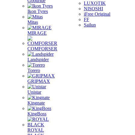
Goodride
LUXOTIK
NISOSHI
Ikon Tyres
iFree Original
FF
Mitas
Sailun
MIRAGE
COMFORSER
Landspider
Torero
GRIPMAX
Unistar
Kingnate
KingBoss
ROYAL