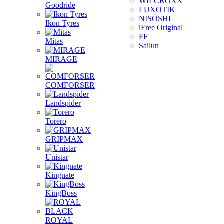
WILCROXX
Goodride
LUXOTIK
NISOSHI
Ikon Tyres
iFree Original
FF
Mitas
Sailun
MIRAGE
COMFORSER
Landspider
Torero
GRIPMAX
Unistar
Kingnate
KingBoss
ROYAL