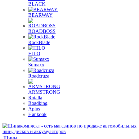
BLACK
BEARWAY
ROADBOSS
RockBlade
HILO
Sumaxx
Roadcruza
ARMSTRONG
Rotalla
Roadking
Aplus
Hankook
Шины