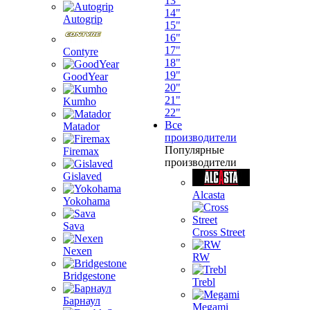
13"
14"
Autogrip
15"
16"
17"
Contyre
18"
19"
GoodYear
20"
21"
Kumho
22"
Все
Matador
производители
Популярные
Firemax
производители
Gislaved
Alcasta
Yokohama
Sava
Cross Street
Nexen
RW
Bridgestone
Trebl
Барнаул
Megami