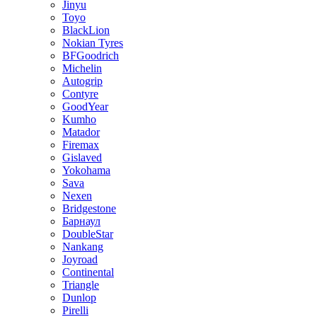
Jinyu
Toyo
BlackLion
Nokian Tyres
BFGoodrich
Michelin
Autogrip
Contyre
GoodYear
Kumho
Matador
Firemax
Gislaved
Yokohama
Sava
Nexen
Bridgestone
Барнаул
DoubleStar
Nankang
Joyroad
Continental
Triangle
Dunlop
Pirelli