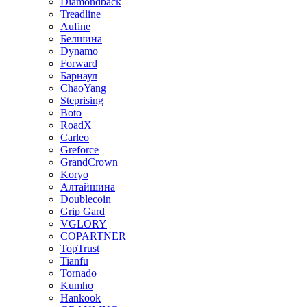
Diamondback
Treadline
Aufine
Белшина
Dynamo
Forward
Барнаул
ChaoYang
Steprising
Boto
RoadX
Carleo
Greforce
GrandCrown
Koryo
Алтайшина
Doublecoin
Grip Gard
VGLORY
COPARTNER
TopTrust
Tianfu
Tornado
Kumho
Hankook