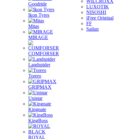
WILCROXX
Goodride
LUXOTIK
NISOSHI
Ikon Tyres
iFree Original
FF
Mitas
Sailun
MIRAGE
COMFORSER
Landspider
Torero
GRIPMAX
Unistar
Kingnate
KingBoss
ROYAL