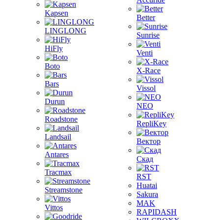
Kapsen
Better
LINGLONG
Sunrise
HiFly
Venti
Boto
X-Race
Bars
Vissol
Durun
NEO
Roadstone
RepliKey
Landsail
Вектор
Antares
Скад
Tracmax
RST
Huatai
Streamstone
Sakura
MAK
Vittos
RAPIDASH