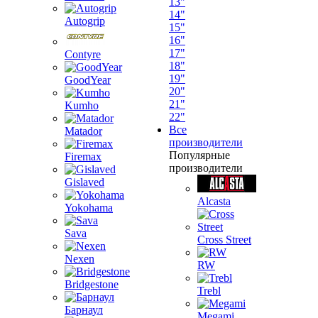
13"
14"
Autogrip
15"
16"
17"
Contyre
18"
19"
GoodYear
20"
21"
Kumho
22"
Все
Matador
производители
Популярные
Firemax
производители
Gislaved
Alcasta
Yokohama
Sava
Cross Street
Nexen
RW
Bridgestone
Trebl
Барнаул
Megami