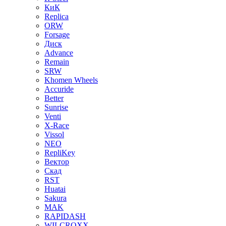
КиК
Replica
ORW
Forsage
Диск
Advance
Remain
SRW
Khomen Wheels
Accuride
Better
Sunrise
Venti
X-Race
Vissol
NEO
RepliKey
Вектор
Скад
RST
Huatai
Sakura
MAK
RAPIDASH
WILCROXX