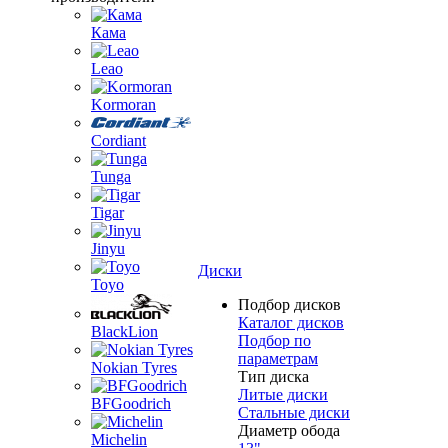
Кама
Leao
Kormoran
Cordiant
Tunga
Tigar
Jinyu
Диски
Toyo
Подбор дисков
Каталог дисков
BlackLion
Подбор по
параметрам
Nokian Tyres
Тип диска
Литые диски
BFGoodrich
Стальные диски
Диаметр обода
Michelin