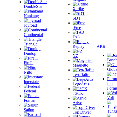
DoubleStar
X'trike
Nankang
SDT
Joyroad
iFree
Continental
ГАЗ
Triangle
Replay
АКБ
Dunlop
NZ
Bosc
Pirelli
Magnetto
Globa
Nitto
Теч-Лайн
Interstate
Inci
LegeArtis
Formu
Federal
ТЗСК
Volt
Foman
Arivo
Sailun
Tungs
Top Driver