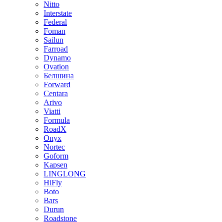
Nitto
Interstate
Federal
Foman
Sailun
Farroad
Dynamo
Ovation
Белшина
Forward
Centara
Arivo
Viatti
Formula
RoadX
Onyx
Nortec
Goform
Kapsen
LINGLONG
HiFly
Boto
Bars
Durun
Roadstone