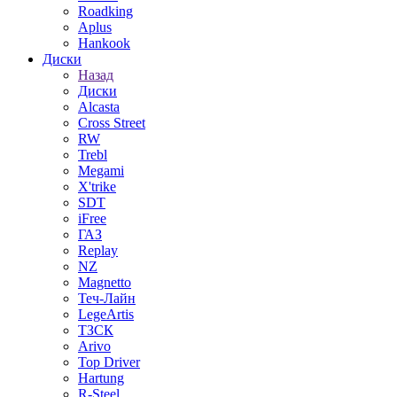
Roadking
Aplus
Hankook
Диски
Назад
Диски
Alcasta
Cross Street
RW
Trebl
Megami
X'trike
SDT
iFree
ГАЗ
Replay
NZ
Magnetto
Теч-Лайн
LegeArtis
ТЗСК
Arivo
Top Driver
Hartung
R-Steel