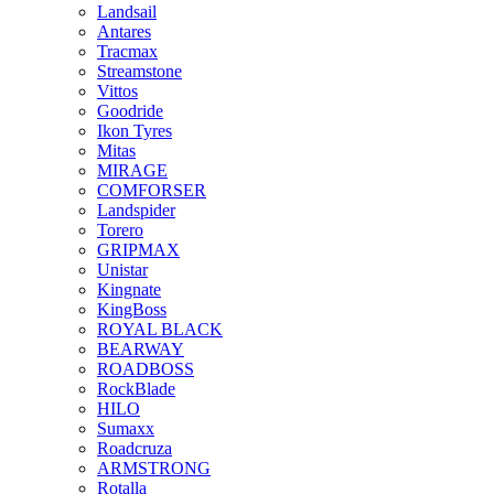
Landsail
Antares
Tracmax
Streamstone
Vittos
Goodride
Ikon Tyres
Mitas
MIRAGE
COMFORSER
Landspider
Torero
GRIPMAX
Unistar
Kingnate
KingBoss
ROYAL BLACK
BEARWAY
ROADBOSS
RockBlade
HILO
Sumaxx
Roadcruza
ARMSTRONG
Rotalla