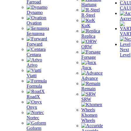
Farroad
Hartung
CAU
Dynamo
R-Steel
Акте
Ovation
КиК
Белшина
VAR
Replica
Forward
ORW
Next
Centara
Level
Forsage
Arivo
Диск
Viatti
Advance
Formula
Remain
RoadX
SRW
Onyx
Khomen
Nortec
Wheels
Goform
Accuride