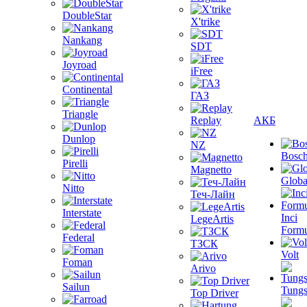
DoubleStar
X'trike
Nankang
SDT
Joyroad
iFree
Continental
ГАЗ
Triangle
Replay
АКБ
Dunlop
NZ
Bosc
Pirelli
Magnetto
Globa
Nitto
Теч-Лайн
Interstate
Inci
LegeArtis
Formu
Federal
ТЗСК
Volt
Foman
Arivo
Sailun
Tungs
Top Driver