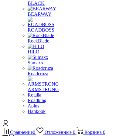
BLACK
BEARWAY
ROADBOSS
RockBlade
HILO
Sumaxx
Roadcruza
ARMSTRONG
Rotalla
Roadking
Aplus
Hankook
Сравнение
0
Отложенные
0
Корзина
0