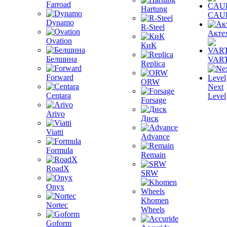
Farroad
Hartung
CAU
Dynamo
R-Steel
Акте
Ovation
КиК
Белшина
VAR
Replica
Forward
ORW
Next
Centara
Level
Forsage
Arivo
Диск
Viatti
Advance
Formula
Remain
RoadX
SRW
Onyx
Khomen
Nortec
Wheels
Goform