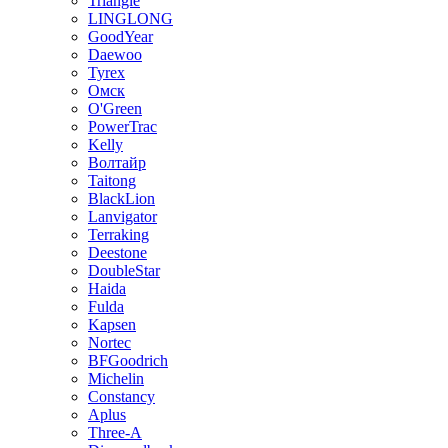
Triangle
LINGLONG
GoodYear
Daewoo
Tyrex
Омск
O'Green
PowerTrac
Kelly
Волтайр
Taitong
BlackLion
Lanvigator
Terraking
Deestone
DoubleStar
Haida
Fulda
Kapsen
Nortec
BFGoodrich
Michelin
Constancy
Aplus
Three-A