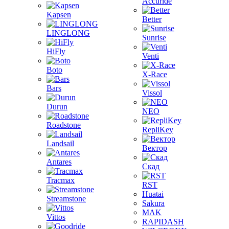
Accuride
Kapsen
Better
LINGLONG
Sunrise
HiFly
Venti
Boto
X-Race
Bars
Vissol
Durun
NEO
Roadstone
RepliKey
Landsail
Вектор
Antares
Скад
Tracmax
RST
Huatai
Streamstone
Sakura
MAK
Vittos
RAPIDASH