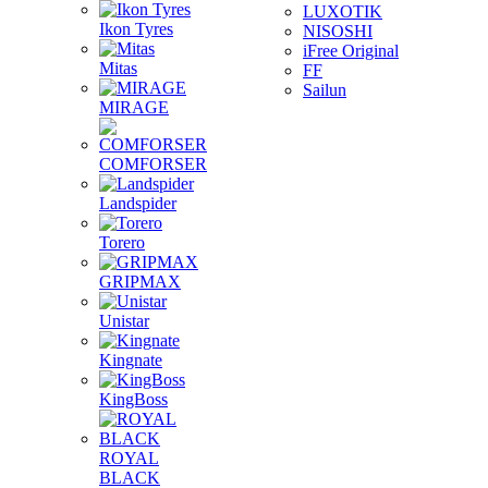
LUXOTIK
Ikon Tyres
NISOSHI
iFree Original
Mitas
FF
Sailun
MIRAGE
COMFORSER
Landspider
Torero
GRIPMAX
Unistar
Kingnate
KingBoss
ROYAL
BLACK