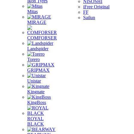
Ikon Tyres
NISOSHI
iFree Original
Mitas
FF
Sailun
MIRAGE
COMFORSER
Landspider
Torero
GRIPMAX
Unistar
Kingnate
KingBoss
ROYAL
BLACK