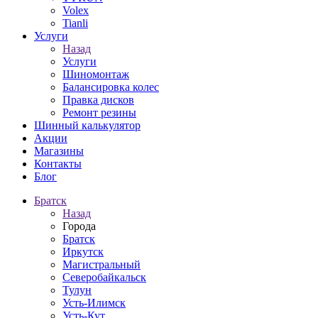
Volex
Tianli
Услуги
Назад
Услуги
Шиномонтаж
Балансировка колес
Правка дисков
Ремонт резины
Шинный калькулятор
Акции
Магазины
Контакты
Блог
Братск
Назад
Города
Братск
Иркутск
Магистральный
Северобайкальск
Тулун
Усть-Илимск
Усть-Кут