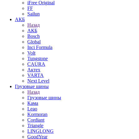
iFree Original
FF
Sailun
АКБ
Назад
АКБ
Bosch
Global
Inci Formula
Volt
Tungstone
CAURA
Актех
VARTA
Next Level
Грузовые шины
Назад
Грузовые шины
Кама
Leao
Kormoran
Cordiant
Triangle
LINGLONG
GoodYear