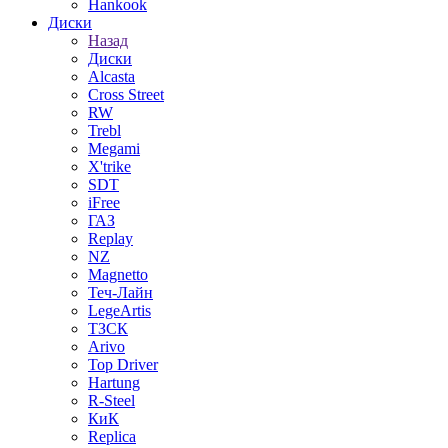
Hankook
Диски
Назад
Диски
Alcasta
Cross Street
RW
Trebl
Megami
X'trike
SDT
iFree
ГАЗ
Replay
NZ
Magnetto
Теч-Лайн
LegeArtis
ТЗСК
Arivo
Top Driver
Hartung
R-Steel
КиК
Replica