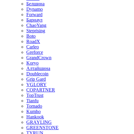
Белшина
Dynamo
Forward
Барнаул
ChaoYang
Steprising
Boto
RoadX
Carleo
Greforce
GrandCrown
Koryo
Алтайшина
Doublecoin
Grip Gard
VGLORY
COPARTNER
TopTrust
Tianfu
Tornado
Kumho
Hankook
GRAYLING
GREENSTONE
TYRUN