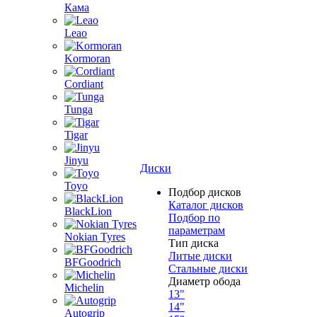
Кама
Leao
Kormoran
Cordiant
Tunga
Tigar
Jinyu
Диски
Toyo
Подбор дисков
Каталог дисков
BlackLion
Подбор по
параметрам
Nokian Tyres
Тип диска
Литые диски
BFGoodrich
Стальные диски
Диаметр обода
Michelin
13"
14"
Autogrip