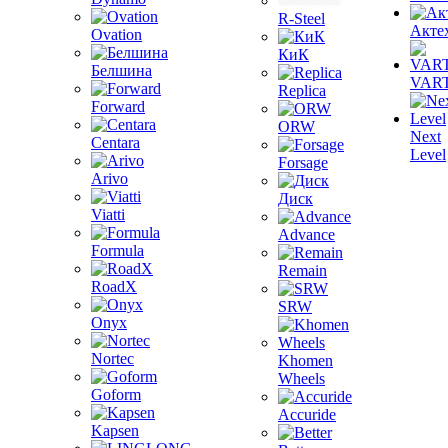
R-Steel
Акте
Ovation
КиК
Белшина
VAR
Replica
Forward
ORW
Next
Centara
Level
Forsage
Arivo
Диск
Viatti
Advance
Formula
Remain
RoadX
SRW
Onyx
Nortec
Khomen
Wheels
Goform
Accuride
Kapsen