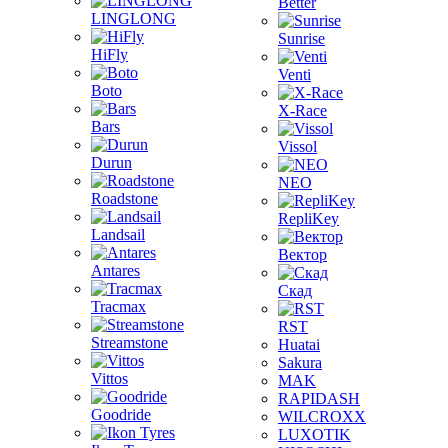
Better
LINGLONG
Sunrise
HiFly
Venti
Boto
X-Race
Bars
Vissol
Durun
NEO
Roadstone
RepliKey
Landsail
Вектор
Antares
Скад
Tracmax
RST
Streamstone
Huatai
Sakura
Vittos
MAK
RAPIDASH
Goodride
WILCROXX
LUXOTIK