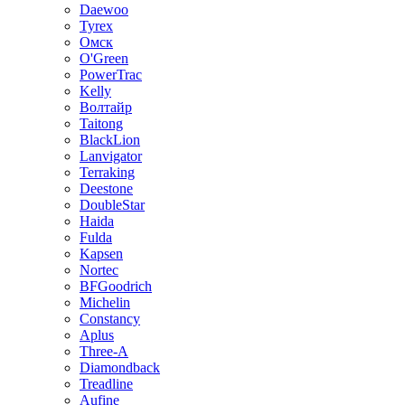
Daewoo
Tyrex
Омск
O'Green
PowerTrac
Kelly
Волтайр
Taitong
BlackLion
Lanvigator
Terraking
Deestone
DoubleStar
Haida
Fulda
Kapsen
Nortec
BFGoodrich
Michelin
Constancy
Aplus
Three-A
Diamondback
Treadline
Aufine