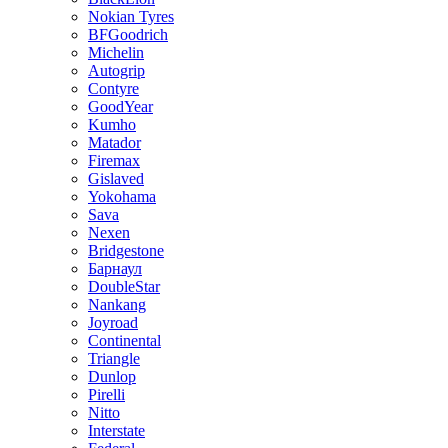
Nokian Tyres
BFGoodrich
Michelin
Autogrip
Contyre
GoodYear
Kumho
Matador
Firemax
Gislaved
Yokohama
Sava
Nexen
Bridgestone
Барнаул
DoubleStar
Nankang
Joyroad
Continental
Triangle
Dunlop
Pirelli
Nitto
Interstate