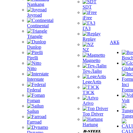
Nankang
SDT
Joyroad
iFree
Continental
ГАЗ
Triangle
Replay
АКБ
Dunlop
NZ
Pirelli
Bosc
Magnetto
Nitto
Globa
Теч-Лайн
Interstate
LegeArtis
Inci
Federal
Formu
ТЗСК
Foman
Volt
Arivo
Sailun
Top Driver
Tungs
Farroad
Hartung
CAU
Dynamo