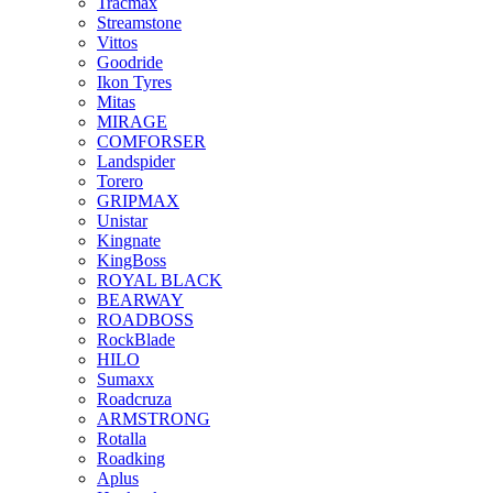
Tracmax
Streamstone
Vittos
Goodride
Ikon Tyres
Mitas
MIRAGE
COMFORSER
Landspider
Torero
GRIPMAX
Unistar
Kingnate
KingBoss
ROYAL BLACK
BEARWAY
ROADBOSS
RockBlade
HILO
Sumaxx
Roadcruza
ARMSTRONG
Rotalla
Roadking
Aplus