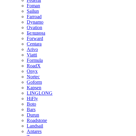
Federal
Foman
Sailun
Farroad
Dynamo
Ovation
Белшина
Forward
Centara
Arivo
Viatti
Formula
RoadX
Onyx
Nortec
Goform
Kapsen
LINGLONG
HiFly
Boto
Bars
Durun
Roadstone
Landsail
Antares