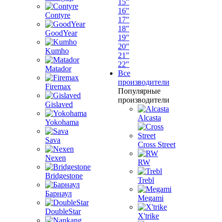
15"
16"
Contyre
17"
18"
GoodYear
19"
20"
Kumho
21"
22"
Matador
Все
производители
Firemax
Популярные
производители
Gislaved
Alcasta
Yokohama
Sava
Cross Street
Nexen
RW
Bridgestone
Trebl
Барнаул
Megami
DoubleStar
X'trike