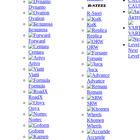
CAU
Dynamo
R-Steel
Акте
Ovation
КиК
Белшина
VAR
Replica
Forward
ORW
Next
Centara
Level
Forsage
Arivo
Диск
Viatti
Advance
Formula
Remain
RoadX
SRW
Onyx
Nortec
Khomen
Wheels
Goform
Accuride