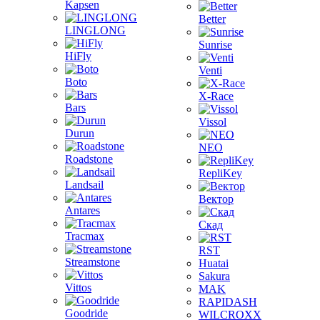
Kapsen
Better
LINGLONG
Sunrise
HiFly
Venti
Boto
X-Race
Bars
Vissol
Durun
NEO
Roadstone
RepliKey
Landsail
Вектор
Antares
Скад
Tracmax
RST
Streamstone
Huatai
Sakura
Vittos
MAK
RAPIDASH
Goodride
WILCROXX