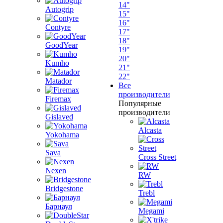
14"
Autogrip
15"
16"
Contyre
17"
18"
GoodYear
19"
20"
Kumho
21"
22"
Matador
Все
производители
Firemax
Популярные
производители
Gislaved
Alcasta
Yokohama
Sava
Cross Street
Nexen
RW
Bridgestone
Trebl
Барнаул
Megami