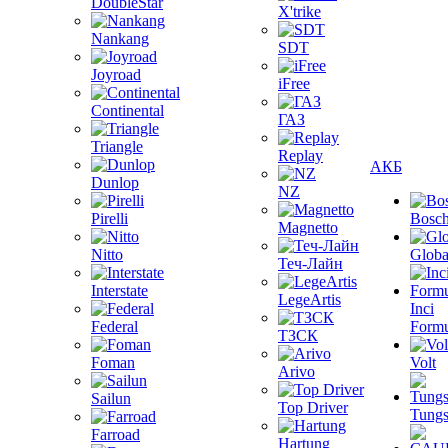
DoubleStar
X'trike
Nankang
SDT
Joyroad
iFree
Continental
ГАЗ
Triangle
Replay
АКБ
Dunlop
NZ
Pirelli
Bosc
Magnetto
Nitto
Globa
Теч-Лайн
Interstate
LegeArtis
Inci
Federal
Formu
ТЗСК
Foman
Volt
Arivo
Sailun
Top Driver
Tungs
Farroad
Hartung