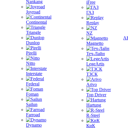
Nankang
iFree
Joyroad
ГАЗ
Continental
Replay
Triangle
NZ
А
Dunlop
Magnetto
Pirelli
Теч-Лайн
Nitto
LegeArtis
Interstate
ТЗСК
Federal
Arivo
Foman
Top Driver
Sailun
Hartung
Farroad
R-Steel
Dynamo
КиК