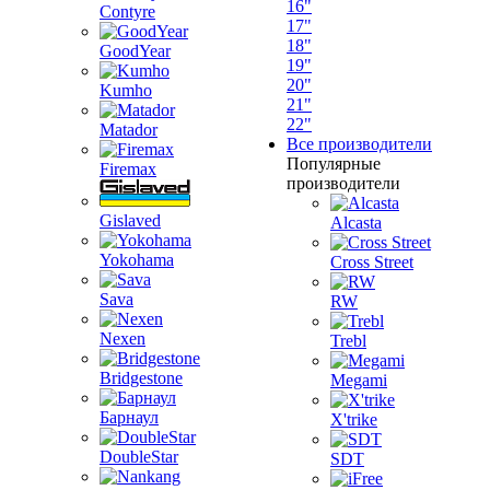
16"
Contyre
17"
18"
GoodYear
19"
20"
Kumho
21"
22"
Matador
Все производители
Популярные
Firemax
производители
Gislaved
Alcasta
Yokohama
Cross Street
Sava
RW
Nexen
Trebl
Bridgestone
Megami
Барнаул
X'trike
DoubleStar
SDT