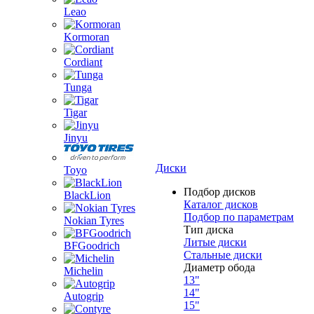
Leao
Kormoran
Cordiant
Tunga
Tigar
Jinyu
Диски
Toyo
Подбор дисков
BlackLion
Каталог дисков
Подбор по параметрам
Nokian Tyres
Тип диска
Литые диски
BFGoodrich
Стальные диски
Диаметр обода
Michelin
13"
14"
Autogrip
15"