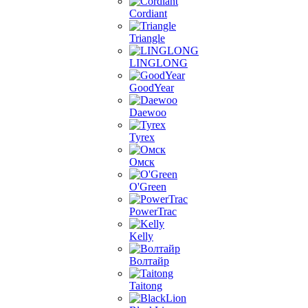
Cordiant
Triangle
LINGLONG
GoodYear
Daewoo
Tyrex
Омск
O'Green
PowerTrac
Kelly
Волтайр
Taitong