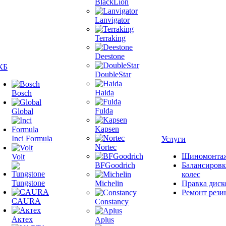
BlackLion
Lanvigator
Terraking
Deestone
КБ
DoubleStar
Haida
Bosch
Fulda
Global
Kapsen
Inci Formula
Услуги
Nortec
Шиномонта
Volt
BFGoodrich
Балансировк
колес
Tungstone
Michelin
Правка диск
Ремонт рези
CAURA
Constancy
Актех
Aplus