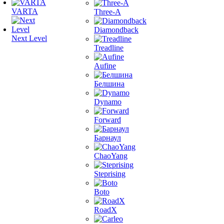
VARTA
Three-A
Diamondback
Next Level
Treadline
Aufine
Белшина
Dynamo
Forward
Барнаул
ChaoYang
Steprising
Boto
RoadX