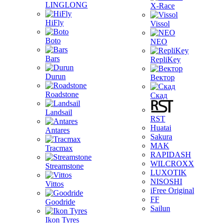
LINGLONG
X-Race
HiFly
Vissol
Boto
NEO
Bars
RepliKey
Durun
Вектор
Roadstone
Скад
Landsail
RST
Huatai
Antares
Sakura
MAK
Tracmax
RAPIDASH
WILCROXX
Streamstone
LUXOTIK
NISOSHI
Vittos
iFree Original
FF
Goodride
Sailun
Ikon Tyres