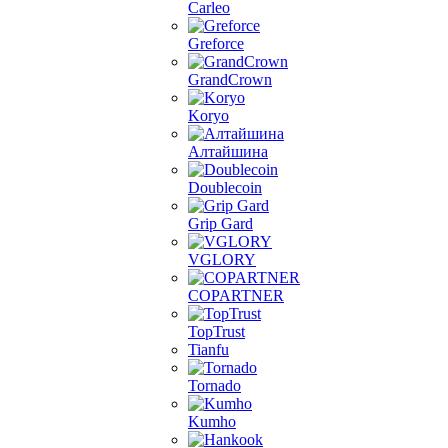
Carleo
Greforce
GrandCrown
Koryo
Алтайшина
Doublecoin
Grip Gard
VGLORY
COPARTNER
TopTrust
Tianfu
Tornado
Kumho