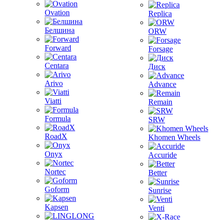
Ovation
Replica
Белшина
ORW
Forward
Forsage
Centara
Диск
Arivo
Advance
Viatti
Remain
Formula
SRW
RoadX
Khomen Wheels
Onyx
Accuride
Nortec
Better
Goform
Sunrise
Kapsen
Venti