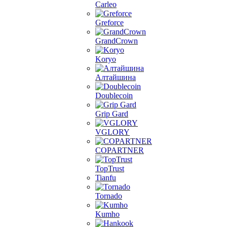
Carleo
Greforce
GrandCrown
Koryo
Алтайшина
Doublecoin
Grip Gard
VGLORY
COPARTNER
TopTrust
Tianfu
Tornado
Kumho