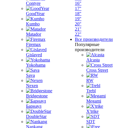
Contyre
16"
17"
GoodYear
18"
19"
Kumho
20"
21"
Matador
22"
Все производители
Firemax
Популярные
производители
Gislaved
Alcasta
Yokohama
Cross Street
Sava
RW
Nexen
Trebl
Bridgestone
Megami
Барнаул
X'trike
DoubleStar
SDT
Nankang