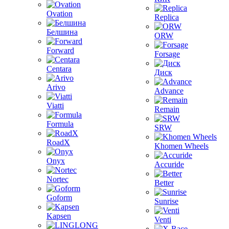
Ovation
Replica
Белшина
ORW
Forward
Forsage
Centara
Диск
Arivo
Advance
Viatti
Remain
Formula
SRW
RoadX
Khomen Wheels
Onyx
Accuride
Nortec
Better
Goform
Sunrise
Kapsen
Venti