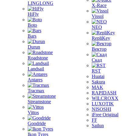
LINGLONG
X-Race
HiFly
Vissol
Boto
NEO
Bars
RepliKey
Durun
Вектор
Roadstone
Скад
Landsail
RST
Huatai
Antares
Sakura
MAK
Tracmax
RAPIDASH
WILCROXX
Streamstone
LUXOTIK
NISOSHI
Vittos
iFree Original
FF
Goodride
Sailun
Ikon Tyres