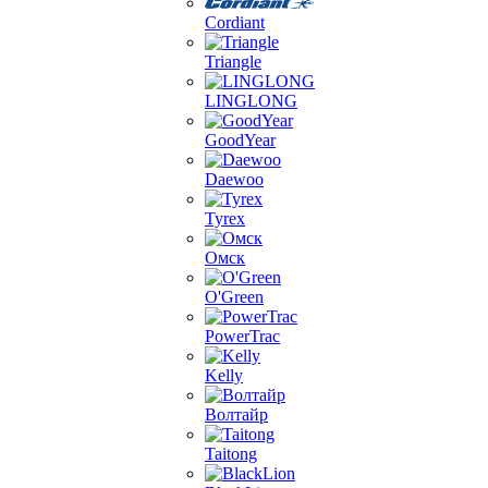
Cordiant
Triangle
LINGLONG
GoodYear
Daewoo
Tyrex
Омск
O'Green
PowerTrac
Kelly
Волтайр
Taitong