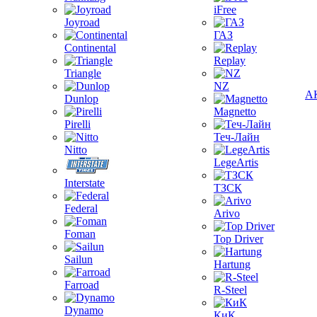
iFree
Joyroad
ГАЗ
Continental
Replay
Triangle
NZ
А
Dunlop
Magnetto
Pirelli
Теч-Лайн
Nitto
LegeArtis
Interstate
ТЗСК
Federal
Arivo
Foman
Top Driver
Sailun
Hartung
Farroad
R-Steel
Dynamo
КиК