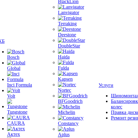
BlackLion
Lanvigator
Terraking
Deestone
КБ
DoubleStar
Haida
Bosch
Fulda
Global
Kapsen
Inci Formula
Услуги
Nortec
Шиномонта
Volt
BFGoodrich
Балансировк
колес
Tungstone
Michelin
Правка диск
Ремонт рези
CAURA
Constancy
Актех
Aplus