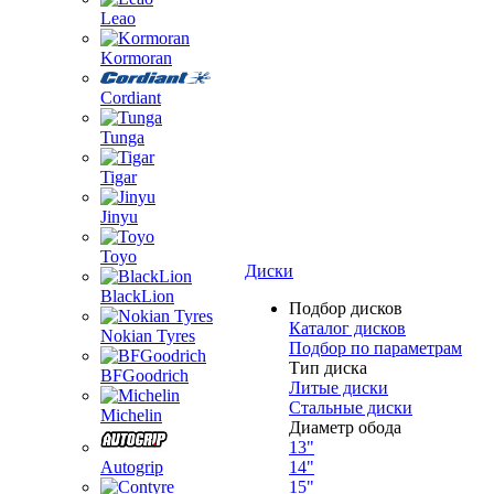
Leao
Kormoran
Cordiant
Tunga
Tigar
Jinyu
Toyo
Диски
BlackLion
Подбор дисков
Каталог дисков
Nokian Tyres
Подбор по параметрам
Тип диска
BFGoodrich
Литые диски
Стальные диски
Michelin
Диаметр обода
13"
Autogrip
14"
15"