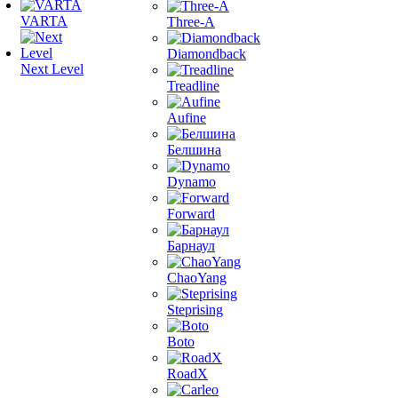
VARTA
Three-A
Diamondback
Next Level
Treadline
Aufine
Белшина
Dynamo
Forward
Барнаул
ChaoYang
Steprising
Boto
RoadX