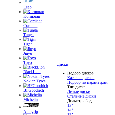
Leao
Kormoran
Cordiant
Tunga
Tigar
Jinyu
Toyo
Диски
BlackLion
Подбор дисков
Каталог дисков
Nokian Tyres
Подбор по параметрам
Тип диска
BFGoodrich
Литые диски
Стальные диски
Michelin
Диаметр обода
13"
14"
Autogrip
15"