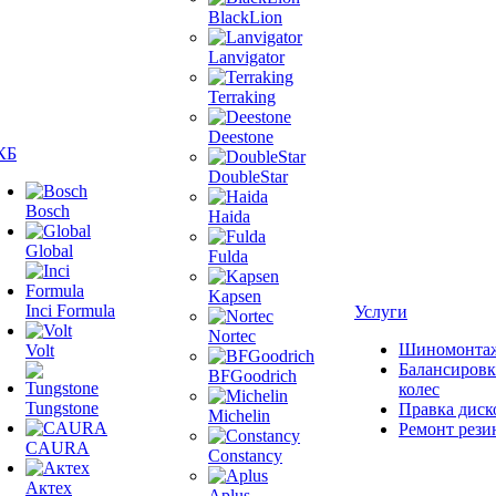
BlackLion
Lanvigator
Terraking
Deestone
КБ
DoubleStar
Bosch
Haida
Global
Fulda
Kapsen
Inci Formula
Услуги
Nortec
Шиномонта
Volt
Балансировк
BFGoodrich
колес
Tungstone
Правка диск
Michelin
Ремонт рези
CAURA
Constancy
Актех
Aplus