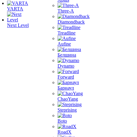
VARTA
Three-A
Diamondback
Next Level
Treadline
Aufine
Белшина
Dynamo
Forward
Барнаул
ChaoYang
Steprising
Boto
RoadX