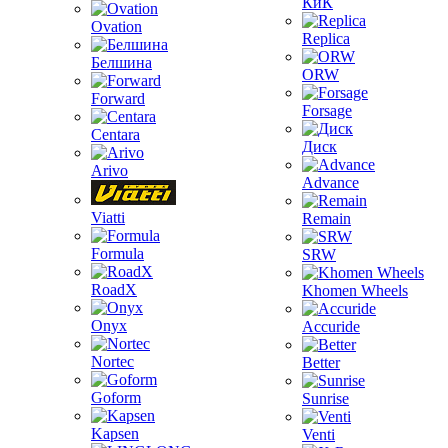
КиК
Ovation
Replica
Белшина
ORW
Forward
Forsage
Centara
Диск
Arivo
Advance
Viatti
Remain
Formula
SRW
RoadX
Khomen Wheels
Onyx
Accuride
Nortec
Better
Goform
Sunrise
Kapsen
Venti