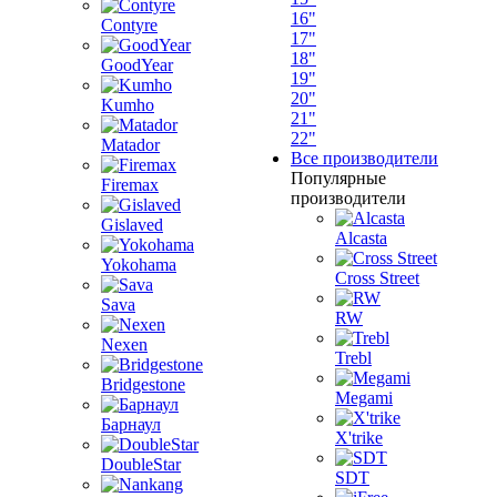
16"
Contyre
17"
18"
GoodYear
19"
20"
Kumho
21"
22"
Matador
Все производители
Популярные
Firemax
производители
Gislaved
Alcasta
Yokohama
Cross Street
Sava
RW
Nexen
Trebl
Bridgestone
Megami
Барнаул
X'trike
DoubleStar
SDT