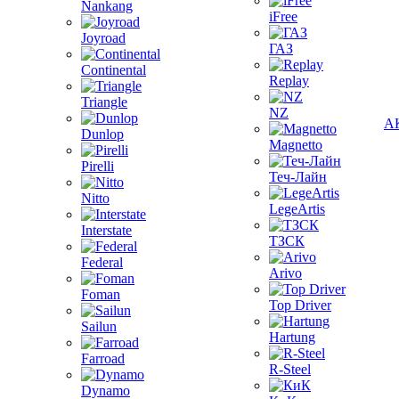
Nankang
iFree
Joyroad
ГАЗ
Continental
Replay
Triangle
NZ
А
Dunlop
Magnetto
Pirelli
Теч-Лайн
Nitto
LegeArtis
Interstate
ТЗСК
Federal
Arivo
Foman
Top Driver
Sailun
Hartung
Farroad
R-Steel
Dynamo