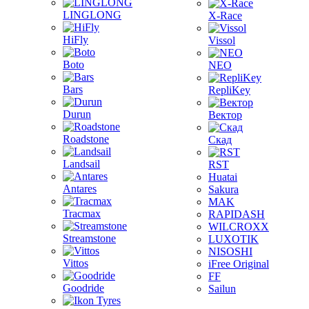
LINGLONG
X-Race
HiFly
Vissol
Boto
NEO
Bars
RepliKey
Durun
Вектор
Roadstone
Скад
Landsail
RST
Huatai
Antares
Sakura
MAK
Tracmax
RAPIDASH
WILCROXX
Streamstone
LUXOTIK
NISOSHI
Vittos
iFree Original
FF
Goodride
Sailun