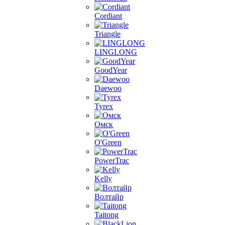
Cordiant
Triangle
LINGLONG
GoodYear
Daewoo
Tyrex
Омск
O'Green
PowerTrac
Kelly
Волтайр
Taitong