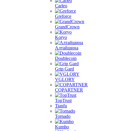
Carleo
Greforce
GrandCrown
Koryo
Алтайшина
Doublecoin
Grip Gard
VGLORY
COPARTNER
TopTrust
Tianfu
Tornado
Kumho