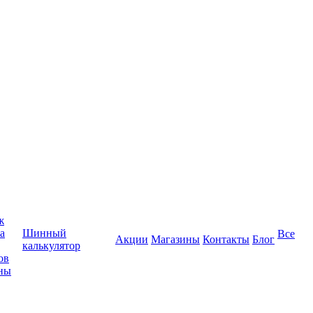
ж
а
Шинный
Все
Акции
Магазины
Контакты
Блог
калькулятор
ов
ны