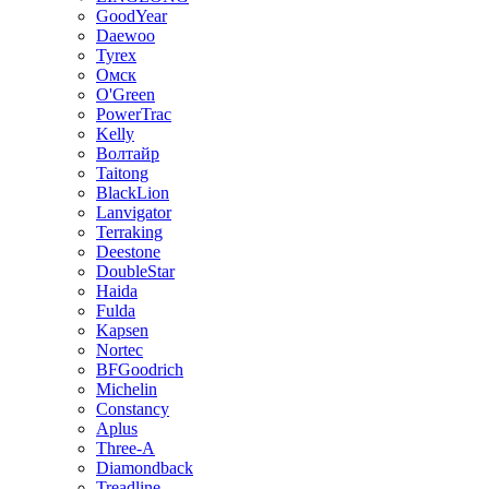
GoodYear
Daewoo
Tyrex
Омск
O'Green
PowerTrac
Kelly
Волтайр
Taitong
BlackLion
Lanvigator
Terraking
Deestone
DoubleStar
Haida
Fulda
Kapsen
Nortec
BFGoodrich
Michelin
Constancy
Aplus
Three-A
Diamondback
Treadline