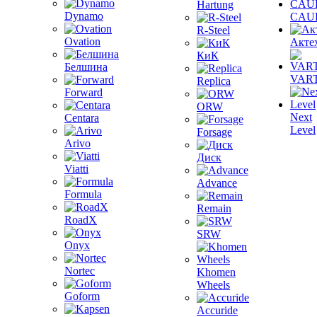
Hartung
Dynamo
CAU
R-Steel
Ovation
Акте
КиК
Белшина
VAR
Replica
Forward
ORW
Next
Centara
Level
Forsage
Arivo
Диск
Viatti
Advance
Formula
Remain
RoadX
SRW
Onyx
Nortec
Khomen
Wheels
Goform
Accuride