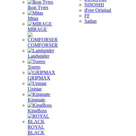
NISOSHI
Ikon Tyres
iFree Original
FF
Mitas
Sailun
MIRAGE
COMFORSER
Landspider
Torero
GRIPMAX
Unistar
Kingnate
KingBoss
ROYAL
BLACK