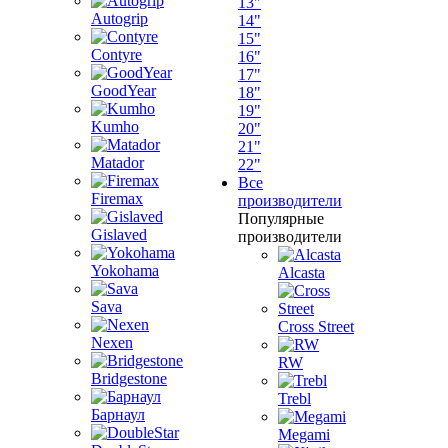
13"
Autogrip
14"
15"
Contyre
16"
17"
GoodYear
18"
19"
Kumho
20"
21"
Matador
22"
Все
Firemax
производители
Популярные
Gislaved
производители
Yokohama
Alcasta
Sava
Cross Street
Nexen
RW
Bridgestone
Trebl
Барнаул
Megami