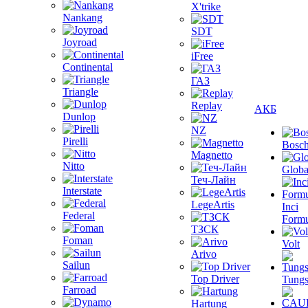
X'trike
Nankang
SDT
Joyroad
iFree
Continental
ГАЗ
Triangle
Replay
АКБ
Dunlop
NZ
Pirelli
Bosc
Magnetto
Nitto
Globa
Теч-Лайн
Interstate
LegeArtis
Inci
Federal
Formu
ТЗСК
Foman
Volt
Arivo
Sailun
Top Driver
Tungs
Farroad
Hartung