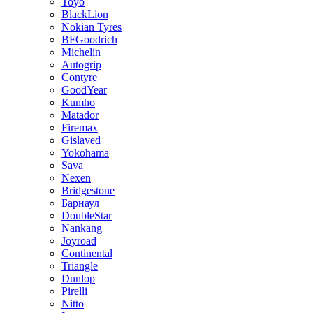
Toyo
BlackLion
Nokian Tyres
BFGoodrich
Michelin
Autogrip
Contyre
GoodYear
Kumho
Matador
Firemax
Gislaved
Yokohama
Sava
Nexen
Bridgestone
Барнаул
DoubleStar
Nankang
Joyroad
Continental
Triangle
Dunlop
Pirelli
Nitto