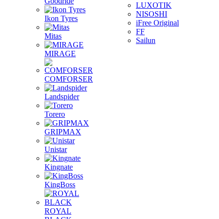
Goodride
LUXOTIK
NISOSHI
Ikon Tyres
iFree Original
FF
Mitas
Sailun
MIRAGE
COMFORSER
Landspider
Torero
GRIPMAX
Unistar
Kingnate
KingBoss
ROYAL