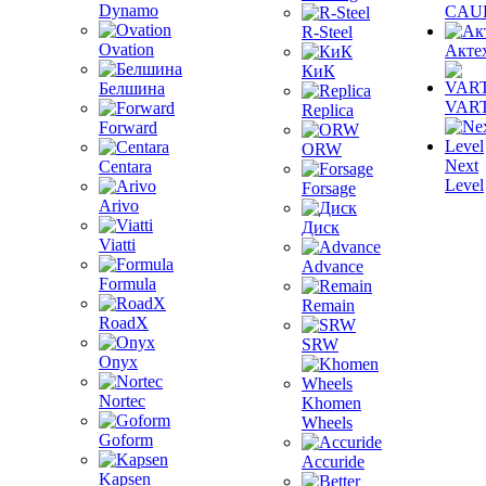
Dynamo
CAU
R-Steel
Ovation
Акте
КиК
Белшина
VAR
Replica
Forward
ORW
Next
Centara
Level
Forsage
Arivo
Диск
Viatti
Advance
Formula
Remain
RoadX
SRW
Onyx
Nortec
Khomen
Wheels
Goform
Accuride
Kapsen