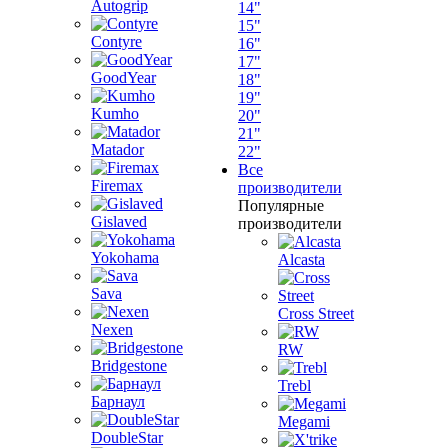
Autogrip
14"
15"
Contyre
16"
17"
GoodYear
18"
19"
Kumho
20"
21"
Matador
22"
Все
Firemax
производители
Популярные
Gislaved
производители
Yokohama
Alcasta
Sava
Cross Street
Nexen
RW
Bridgestone
Trebl
Барнаул
Megami
DoubleStar