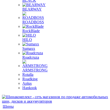
BLACK
BEARWAY
ROADBOSS
RockBlade
HILO
Sumaxx
Roadcruza
ARMSTRONG
Rotalla
Roadking
Aplus
Hankook
Шины