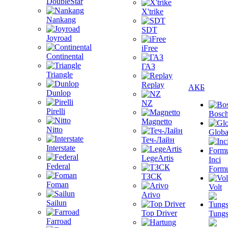
DoubleStar
X'trike
Nankang
SDT
Joyroad
iFree
Continental
ГАЗ
Triangle
Replay
АКБ
Dunlop
NZ
Pirelli
Bosc
Magnetto
Nitto
Globa
Теч-Лайн
Interstate
LegeArtis
Inci
Federal
Formu
ТЗСК
Foman
Volt
Arivo
Sailun
Top Driver
Tungs
Farroad