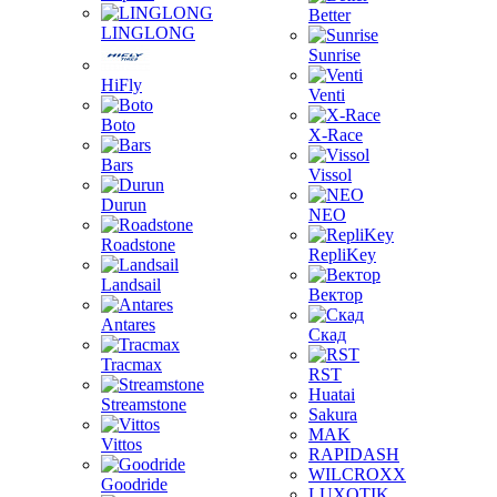
Better
LINGLONG
Sunrise
HiFly
Venti
Boto
X-Race
Bars
Vissol
Durun
NEO
Roadstone
RepliKey
Landsail
Вектор
Antares
Скад
Tracmax
RST
Huatai
Streamstone
Sakura
MAK
Vittos
RAPIDASH
WILCROXX
Goodride
LUXOTIK