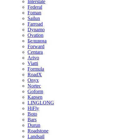
Interstate
Federal
Foman
Sailun
Farroad
Dynamo
Ovation
Белшина
Forward
Centara
Arivo
Viatti
Formula
RoadX
Onyx
Nortec
Goform
Kapsen
LINGLONG
HiFly
Boto
Bars
Durun
Roadstone
Landsail