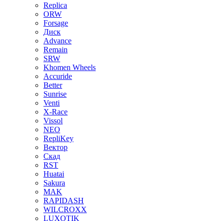
Replica
ORW
Forsage
Диск
Advance
Remain
SRW
Khomen Wheels
Accuride
Better
Sunrise
Venti
X-Race
Vissol
NEO
RepliKey
Вектор
Скад
RST
Huatai
Sakura
MAK
RAPIDASH
WILCROXX
LUXOTIK