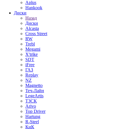
Aplus
Hankook
Диски
Назад
Диски
Alcasta
Cross Street
RW
Trebl
Megami
X'trike
SDT
iFree
ГАЗ
Replay
NZ
Magnetto
Теч-Лайн
LegeArtis
ТЗСК
Arivo
Top Driver
Hartung
R-Steel
КиК