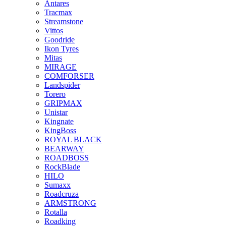
Antares
Tracmax
Streamstone
Vittos
Goodride
Ikon Tyres
Mitas
MIRAGE
COMFORSER
Landspider
Torero
GRIPMAX
Unistar
Kingnate
KingBoss
ROYAL BLACK
BEARWAY
ROADBOSS
RockBlade
HILO
Sumaxx
Roadcruza
ARMSTRONG
Rotalla
Roadking