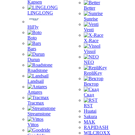
Kapsen
Better
LINGLONG
Sunrise
HiFly
Venti
Boto
X-Race
Bars
Vissol
Durun
NEO
Roadstone
RepliKey
Landsail
Вектор
Antares
Скад
Tracmax
RST
Huatai
Streamstone
Sakura
MAK
Vittos
RAPIDASH
WILCROXX