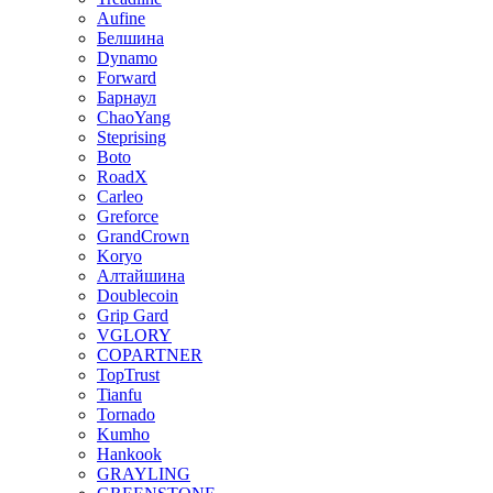
Aufine
Белшина
Dynamo
Forward
Барнаул
ChaoYang
Steprising
Boto
RoadX
Carleo
Greforce
GrandCrown
Koryo
Алтайшина
Doublecoin
Grip Gard
VGLORY
COPARTNER
TopTrust
Tianfu
Tornado
Kumho
Hankook
GRAYLING