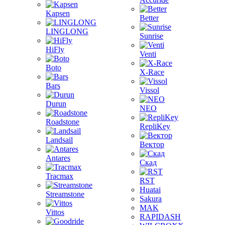
Kapsen
Better
LINGLONG
Sunrise
HiFly
Venti
Boto
X-Race
Bars
Vissol
Durun
NEO
Roadstone
RepliKey
Landsail
Вектор
Antares
Скад
Tracmax
RST
Huatai
Streamstone
Sakura
MAK
Vittos
RAPIDASH