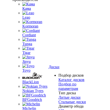
Кама
Leao
Kormoran
Cordiant
Tunga
Tigar
Jinyu
Диски
Toyo
Подбор дисков
Каталог дисков
BlackLion
Подбор по
параметрам
Nokian Tyres
Тип диска
Литые диски
BFGoodrich
Стальные диски
Диаметр обода
Michelin