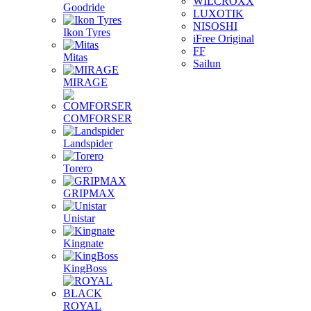
WILCROXX
Goodride
LUXOTIK
NISOSHI
Ikon Tyres
iFree Original
FF
Mitas
Sailun
MIRAGE
COMFORSER
Landspider
Torero
GRIPMAX
Unistar
Kingnate
KingBoss
ROYAL