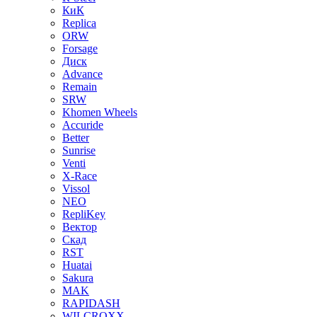
КиК
Replica
ORW
Forsage
Диск
Advance
Remain
SRW
Khomen Wheels
Accuride
Better
Sunrise
Venti
X-Race
Vissol
NEO
RepliKey
Вектор
Скад
RST
Huatai
Sakura
MAK
RAPIDASH
WILCROXX