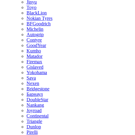
Jinyu
Toyo
BlackLion
Nokian Tyres
BFGoodrich
Michelin
Autogrip
Contyre
GoodYear
Kumho
Matador
Firemax
Gislaved
Yokohama
Sava
Nexen
Bridgestone
Барнаул
DoubleStar
Nankang
Joyroad
Continental
Triangle
Dunlop
Pirelli