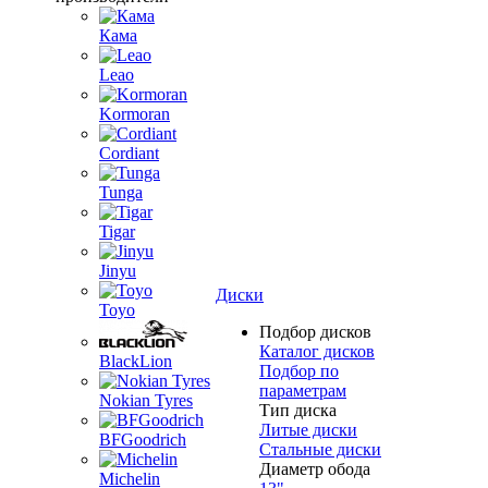
Кама
Leao
Kormoran
Cordiant
Tunga
Tigar
Jinyu
Диски
Toyo
Подбор дисков
Каталог дисков
BlackLion
Подбор по
параметрам
Nokian Tyres
Тип диска
Литые диски
BFGoodrich
Стальные диски
Диаметр обода
Michelin