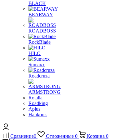
BLACK
BEARWAY
ROADBOSS
RockBlade
HILO
Sumaxx
Roadcruza
ARMSTRONG
Rotalla
Roadking
Aplus
Hankook
Сравнение
0
Отложенные
0
Корзина
0