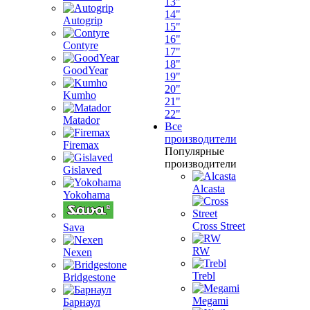
13"
14"
Autogrip
15"
16"
Contyre
17"
18"
GoodYear
19"
20"
Kumho
21"
22"
Matador
Все
производители
Firemax
Популярные
производители
Gislaved
Alcasta
Yokohama
Cross Street
Sava
RW
Nexen
Trebl
Bridgestone
Megami
Барнаул