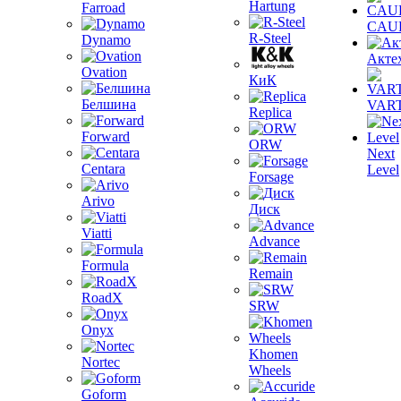
Hartung
Farroad
CAU
R-Steel
Dynamo
Акте
Ovation
КиК
Белшина
VAR
Replica
Forward
ORW
Next
Centara
Level
Forsage
Arivo
Диск
Viatti
Advance
Formula
Remain
RoadX
SRW
Onyx
Khomen
Nortec
Wheels
Goform