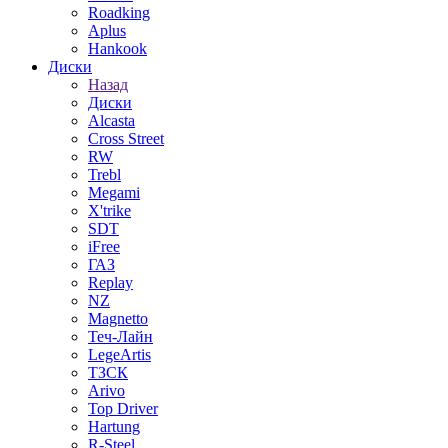
Roadking
Aplus
Hankook
Диски
Назад
Диски
Alcasta
Cross Street
RW
Trebl
Megami
X'trike
SDT
iFree
ГАЗ
Replay
NZ
Magnetto
Теч-Лайн
LegeArtis
ТЗСК
Arivo
Top Driver
Hartung
R-Steel