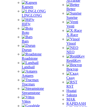
Accuride
Kapsen
Better
LINGLONG
Sunrise
HiFly
Venti
Boto
X-Race
Bars
Vissol
Durun
NEO
Roadstone
RepliKey
Landsail
Вектор
Antares
Скад
Tracmax
RST
Huatai
Streamstone
Sakura
MAK
Vittos
RAPIDASH