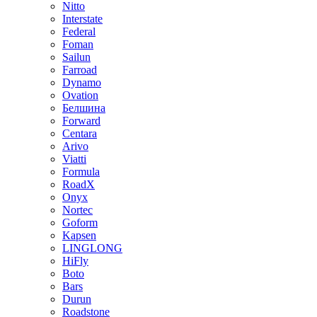
Nitto
Interstate
Federal
Foman
Sailun
Farroad
Dynamo
Ovation
Белшина
Forward
Centara
Arivo
Viatti
Formula
RoadX
Onyx
Nortec
Goform
Kapsen
LINGLONG
HiFly
Boto
Bars
Durun
Roadstone