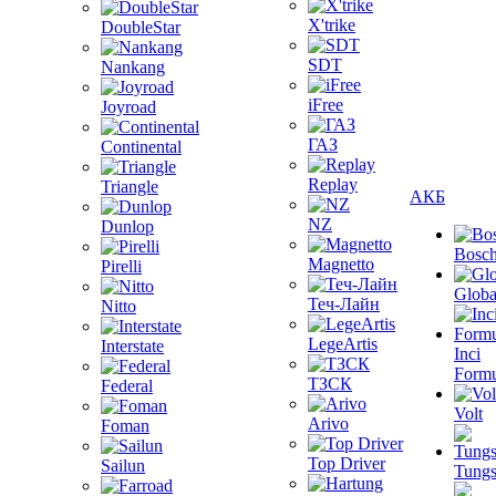
X'trike
DoubleStar
SDT
Nankang
iFree
Joyroad
ГАЗ
Continental
Replay
Triangle
АКБ
NZ
Dunlop
Bosc
Magnetto
Pirelli
Globa
Теч-Лайн
Nitto
LegeArtis
Interstate
Inci
Formu
ТЗСК
Federal
Volt
Arivo
Foman
Top Driver
Sailun
Tungs