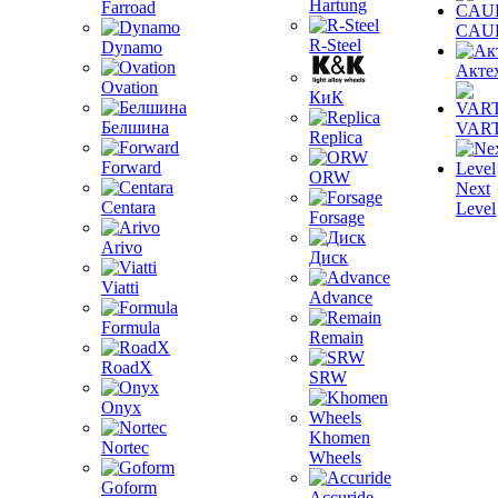
Hartung
Farroad
CAU
R-Steel
Dynamo
Акте
Ovation
КиК
Белшина
VAR
Replica
Forward
ORW
Next
Centara
Level
Forsage
Arivo
Диск
Viatti
Advance
Formula
Remain
RoadX
SRW
Onyx
Khomen
Nortec
Wheels
Goform
Accuride