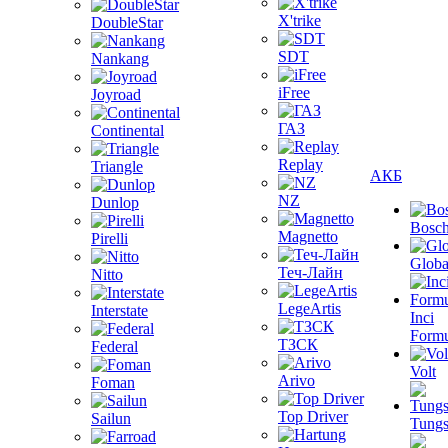
X'trike
DoubleStar
SDT
Nankang
iFree
Joyroad
ГАЗ
Continental
Replay
Triangle
АКБ
NZ
Dunlop
Bosc
Magnetto
Pirelli
Globa
Теч-Лайн
Nitto
LegeArtis
Interstate
Inci
Formu
ТЗСК
Federal
Volt
Arivo
Foman
Top Driver
Sailun
Tungs