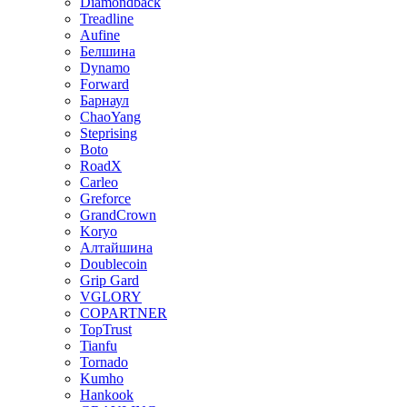
Diamondback
Treadline
Aufine
Белшина
Dynamo
Forward
Барнаул
ChaoYang
Steprising
Boto
RoadX
Carleo
Greforce
GrandCrown
Koryo
Алтайшина
Doublecoin
Grip Gard
VGLORY
COPARTNER
TopTrust
Tianfu
Tornado
Kumho
Hankook