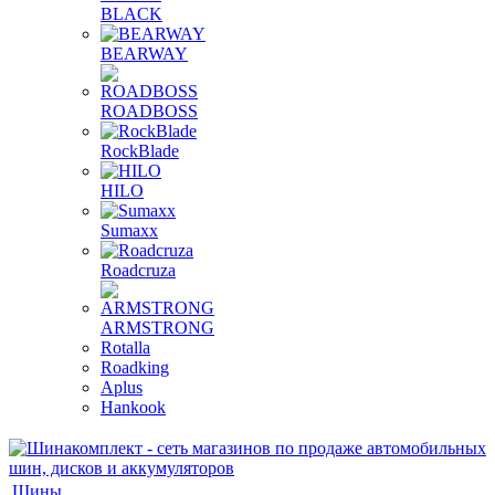
BLACK
BEARWAY
ROADBOSS
RockBlade
HILO
Sumaxx
Roadcruza
ARMSTRONG
Rotalla
Roadking
Aplus
Hankook
Шины