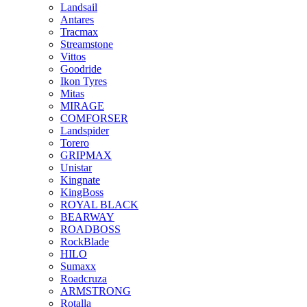
Landsail
Antares
Tracmax
Streamstone
Vittos
Goodride
Ikon Tyres
Mitas
MIRAGE
COMFORSER
Landspider
Torero
GRIPMAX
Unistar
Kingnate
KingBoss
ROYAL BLACK
BEARWAY
ROADBOSS
RockBlade
HILO
Sumaxx
Roadcruza
ARMSTRONG
Rotalla