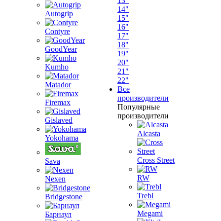
13"
14"
Autogrip
15"
16"
Contyre
17"
18"
GoodYear
19"
20"
Kumho
21"
22"
Matador
Все
производители
Firemax
Популярные
производители
Gislaved
Alcasta
Yokohama
Cross Street
Sava
RW
Nexen
Trebl
Bridgestone
Megami
Барнаул