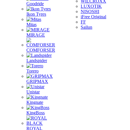
WILCROXX
Goodride
LUXOTIK
NISOSHI
Ikon Tyres
iFree Original
FF
Mitas
Sailun
MIRAGE
COMFORSER
Landspider
Torero
GRIPMAX
Unistar
Kingnate
KingBoss
ROYAL