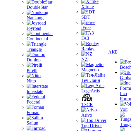
X'trike
DoubleStar
SDT
Nankang
iFree
Joyroad
ГАЗ
Continental
Replay
Triangle
АКБ
NZ
Dunlop
Bosc
Magnetto
Pirelli
Globa
Теч-Лайн
Nitto
LegeArtis
Interstate
Inci
Formu
Federal
ТЗСК
Volt
Foman
Arivo
Sailun
Tungs
Top Driver