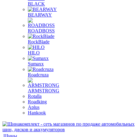
BLACK
BEARWAY
ROADBOSS
RockBlade
HILO
Sumaxx
Roadcruza
ARMSTRONG
Rotalla
Roadking
Aplus
Hankook
Шины