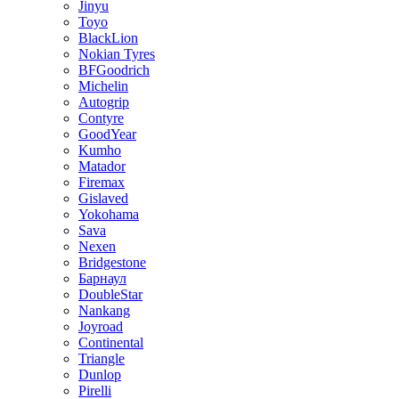
Jinyu
Toyo
BlackLion
Nokian Tyres
BFGoodrich
Michelin
Autogrip
Contyre
GoodYear
Kumho
Matador
Firemax
Gislaved
Yokohama
Sava
Nexen
Bridgestone
Барнаул
DoubleStar
Nankang
Joyroad
Continental
Triangle
Dunlop
Pirelli