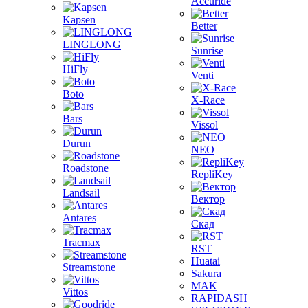
Accuride
Kapsen
Better
LINGLONG
Sunrise
HiFly
Venti
Boto
X-Race
Bars
Vissol
Durun
NEO
Roadstone
RepliKey
Landsail
Вектор
Antares
Скад
Tracmax
RST
Huatai
Streamstone
Sakura
MAK
Vittos
RAPIDASH