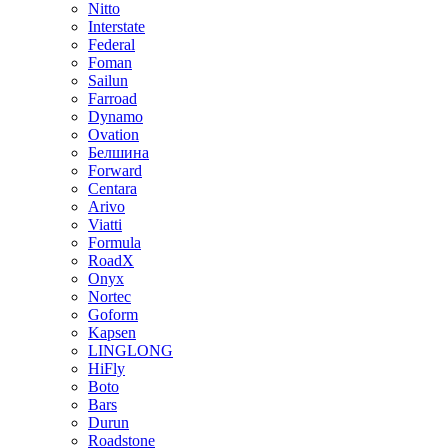
Nitto
Interstate
Federal
Foman
Sailun
Farroad
Dynamo
Ovation
Белшина
Forward
Centara
Arivo
Viatti
Formula
RoadX
Onyx
Nortec
Goform
Kapsen
LINGLONG
HiFly
Boto
Bars
Durun
Roadstone