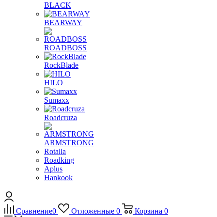
BLACK
BEARWAY
ROADBOSS
RockBlade
HILO
Sumaxx
Roadcruza
ARMSTRONG
Rotalla
Roadking
Aplus
Hankook
Сравнение
0
Отложенные
0
Корзина
0