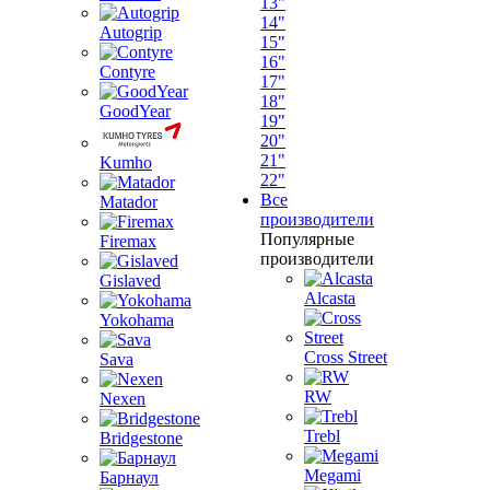
13"
14"
Autogrip
15"
16"
Contyre
17"
18"
GoodYear
19"
20"
21"
Kumho
22"
Все
Matador
производители
Популярные
Firemax
производители
Gislaved
Alcasta
Yokohama
Cross Street
Sava
RW
Nexen
Trebl
Bridgestone
Megami
Барнаул