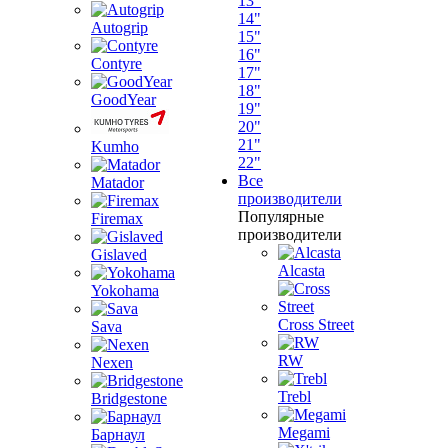
13"
14"
Autogrip
15"
16"
Contyre
17"
18"
GoodYear
19"
20"
21"
Kumho
22"
Все
Matador
производители
Популярные
Firemax
производители
Gislaved
Alcasta
Yokohama
Cross Street
Sava
RW
Nexen
Trebl
Bridgestone
Megami
Барнаул