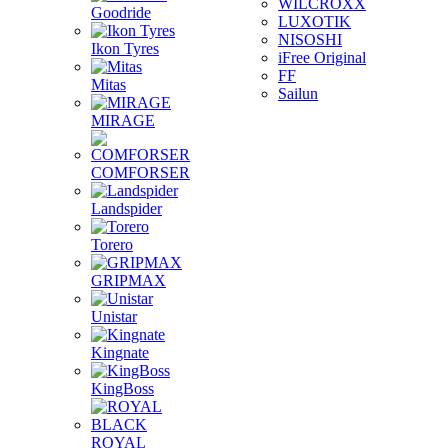
WILCROXX
Goodride
LUXOTIK
NISOSHI
Ikon Tyres
iFree Original
FF
Mitas
Sailun
MIRAGE
COMFORSER
Landspider
Torero
GRIPMAX
Unistar
Kingnate
KingBoss
ROYAL