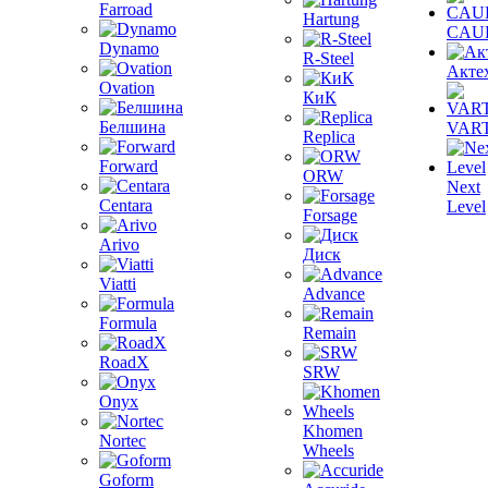
Farroad
Hartung
CAU
Dynamo
R-Steel
Акте
Ovation
КиК
Белшина
VAR
Replica
Forward
ORW
Next
Centara
Level
Forsage
Arivo
Диск
Viatti
Advance
Formula
Remain
RoadX
SRW
Onyx
Khomen
Nortec
Wheels
Goform