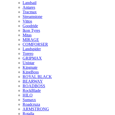
Landsail
Antares
Tracmax
Streamstone
Vittos
Goodride
Ikon Tyres
Mitas
MIRAGE
COMFORSER
Landspider
Torero
GRIPMAX
Unistar
Kingnate
KingBoss
ROYAL BLACK
BEARWAY
ROADBOSS
RockBlade
HILO
Sumaxx
Roadcruza
ARMSTRONG
Rotalla