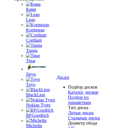
Кама
Leao
Kormoran
Cordiant
Tunga
Tigar
Jinyu
Диски
Toyo
Подбор дисков
Каталог дисков
BlackLion
Подбор по
параметрам
Nokian Tyres
Тип диска
Литые диски
BFGoodrich
Стальные диски
Диаметр обода
Michelin