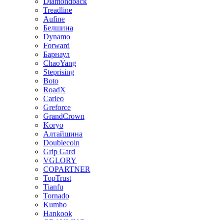
Diamondback
Treadline
Aufine
Белшина
Dynamo
Forward
Барнаул
ChaoYang
Steprising
Boto
RoadX
Carleo
Greforce
GrandCrown
Koryo
Алтайшина
Doublecoin
Grip Gard
VGLORY
COPARTNER
TopTrust
Tianfu
Tornado
Kumho
Hankook