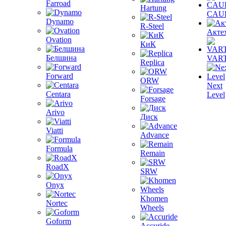
Farroad
Hartung
CAU
Dynamo
R-Steel
Акте
Ovation
КиК
Белшина
VAR
Replica
Forward
ORW
Next
Centara
Level
Forsage
Arivo
Диск
Viatti
Advance
Formula
Remain
RoadX
SRW
Onyx
Khomen
Nortec
Wheels
Goform
Accuride