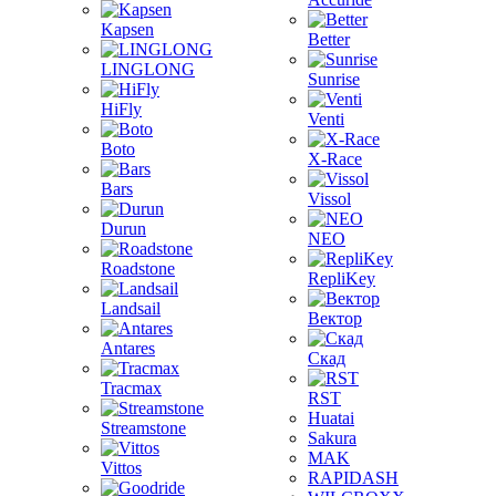
Kapsen
Better
LINGLONG
Sunrise
HiFly
Venti
Boto
X-Race
Bars
Vissol
Durun
NEO
Roadstone
RepliKey
Landsail
Вектор
Antares
Скад
Tracmax
RST
Huatai
Streamstone
Sakura
MAK
Vittos
RAPIDASH