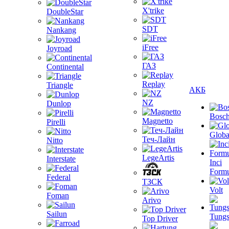
X'trike
DoubleStar
SDT
Nankang
iFree
Joyroad
ГАЗ
Continental
Replay
Triangle
АКБ
NZ
Dunlop
Bosc
Magnetto
Pirelli
Globa
Теч-Лайн
Nitto
LegeArtis
Interstate
Inci
Formu
Federal
ТЗСК
Volt
Foman
Arivo
Sailun
Tungs
Top Driver