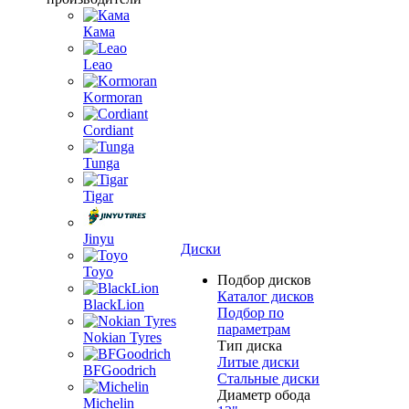
Кама
Leao
Kormoran
Cordiant
Tunga
Tigar
Jinyu
Диски
Toyo
Подбор дисков
Каталог дисков
BlackLion
Подбор по
параметрам
Nokian Tyres
Тип диска
Литые диски
BFGoodrich
Стальные диски
Диаметр обода
Michelin