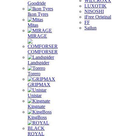
WILCROXX
Goodride
LUXOTIK
NISOSHI
Ikon Tyres
iFree Original
FF
Mitas
Sailun
MIRAGE
COMFORSER
Landspider
Torero
GRIPMAX
Unistar
Kingnate
KingBoss
ROYAL