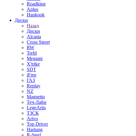
Roadking
Aplus
Hankook
Диски
Назад
Диски
Alcasta
Cross Street
RW
Trebl
Megami
X'trike
SDT
iFree
ГАЗ
Replay
NZ
Magnetto
Теч-Лайн
LegeArtis
ТЗСК
Arivo
Top Driver
Hartung
R-Steel