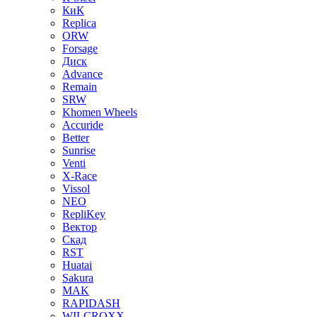
КиК
Replica
ORW
Forsage
Диск
Advance
Remain
SRW
Khomen Wheels
Accuride
Better
Sunrise
Venti
X-Race
Vissol
NEO
RepliKey
Вектор
Скад
RST
Huatai
Sakura
MAK
RAPIDASH
WILCROXX