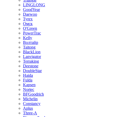
Triangle
LINGLONG
GoodYear
Daewoo
Tyrex
Омск
O'Green
PowerTrac
Kelly
Волтайр
Taitong
BlackLion
Lanvigator
Terraking
Deestone
DoubleStar
Haida
Fulda
Kapsen
Nortec
BFGoodrich
Michelin
Constancy
Aplus
Three-A