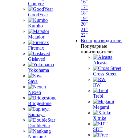
16"
Contyre
17"
18"
GoodYear
19"
20"
Kumho
21"
22"
Matador
Все производители
Популярные
Firemax
производители
Gislaved
Alcasta
Yokohama
Cross Street
Sava
RW
Nexen
Trebl
Bridgestone
Megami
Барнаул
X'trike
DoubleStar
SDT
Nankang