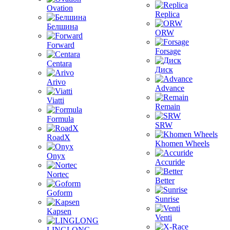
Ovation
Replica
Белшина
ORW
Forward
Forsage
Centara
Диск
Arivo
Advance
Viatti
Remain
Formula
SRW
RoadX
Khomen Wheels
Onyx
Accuride
Nortec
Better
Goform
Sunrise
Kapsen
Venti
LINGLONG