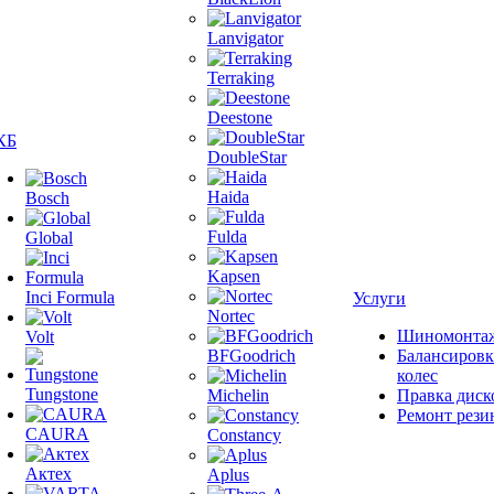
Lanvigator
Terraking
Deestone
КБ
DoubleStar
Haida
Bosch
Fulda
Global
Kapsen
Inci Formula
Услуги
Nortec
Шиномонта
Volt
BFGoodrich
Балансировк
колес
Tungstone
Michelin
Правка диск
Ремонт рези
CAURA
Constancy
Актех
Aplus