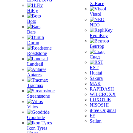
X-Race
HiFly
Vissol
Boto
NEO
Bars
RepliKey
Durun
Вектор
Roadstone
Скад
Landsail
RST
Huatai
Antares
Sakura
MAK
Tracmax
RAPIDASH
WILCROXX
Streamstone
LUXOTIK
NISOSHI
Vittos
iFree Original
FF
Goodride
Sailun
Ikon Tyres