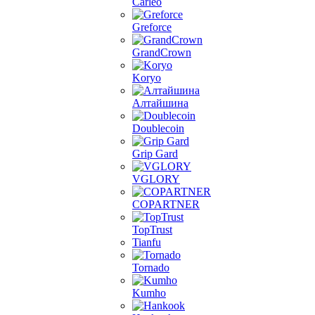
Carleo
Greforce
GrandCrown
Koryo
Алтайшина
Doublecoin
Grip Gard
VGLORY
COPARTNER
TopTrust
Tianfu
Tornado
Kumho