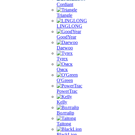
Cordiant
Triangle
LINGLONG
GoodYear
Daewoo
Tyrex
Омск
O'Green
PowerTrac
Kelly
Волтайр
Taitong
BlackLion