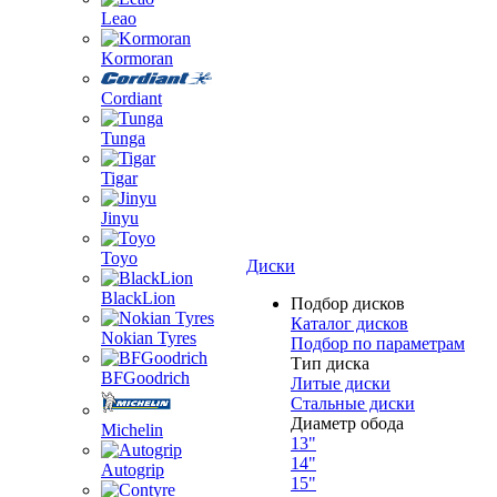
Leao
Kormoran
Cordiant
Tunga
Tigar
Jinyu
Toyo
Диски
BlackLion
Подбор дисков
Каталог дисков
Nokian Tyres
Подбор по параметрам
Тип диска
BFGoodrich
Литые диски
Стальные диски
Диаметр обода
Michelin
13"
14"
Autogrip
15"