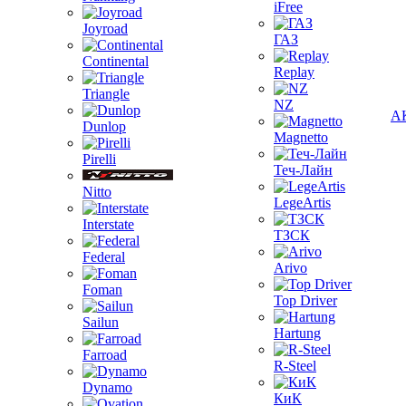
iFree
Joyroad
ГАЗ
Continental
Replay
Triangle
NZ
А
Dunlop
Magnetto
Pirelli
Теч-Лайн
Nitto
LegeArtis
Interstate
ТЗСК
Federal
Arivo
Foman
Top Driver
Sailun
Hartung
Farroad
R-Steel
Dynamo
КиК