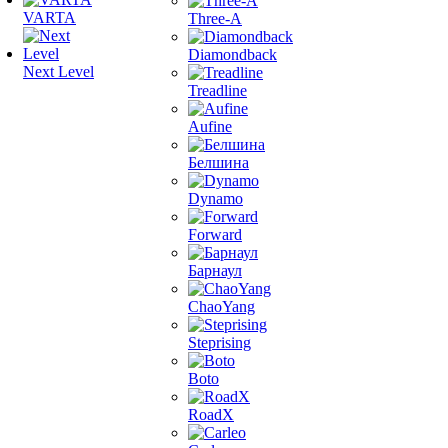
VARTA
Three-A
Diamondback
Next Level
Treadline
Aufine
Белшина
Dynamo
Forward
Барнаул
ChaoYang
Steprising
Boto
RoadX