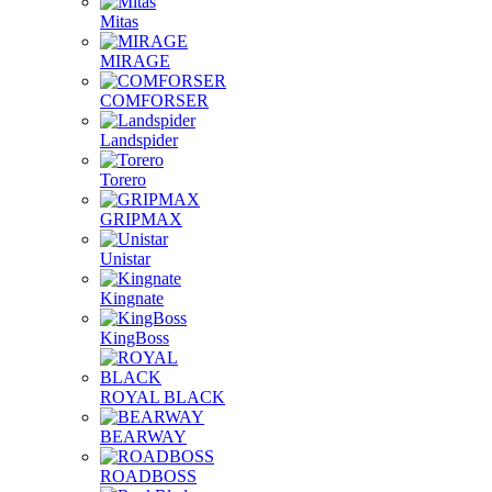
Mitas
MIRAGE
COMFORSER
Landspider
Torero
GRIPMAX
Unistar
Kingnate
KingBoss
ROYAL BLACK
BEARWAY
ROADBOSS