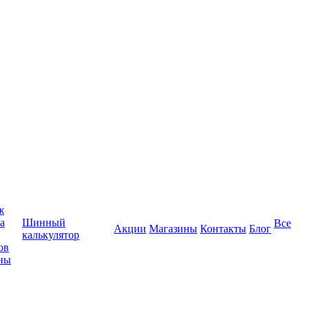
ж
а
Шинный
Все
Акции
Магазины
Контакты
Блог
калькулятор
ов
ны