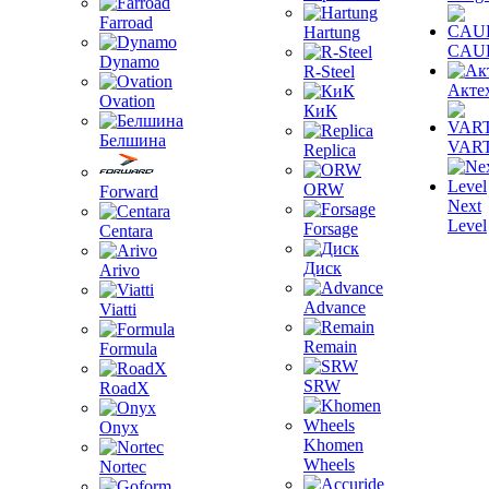
Farroad
Hartung
CAU
Dynamo
R-Steel
Акте
Ovation
КиК
Белшина
VAR
Replica
ORW
Forward
Next
Level
Forsage
Centara
Диск
Arivo
Advance
Viatti
Remain
Formula
SRW
RoadX
Onyx
Khomen
Wheels
Nortec