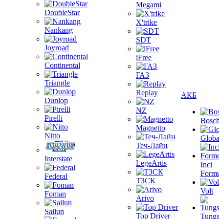
Megami
DoubleStar
X'trike
Nankang
SDT
Joyroad
iFree
Continental
ГАЗ
Triangle
Replay
АКБ
Dunlop
NZ
Pirelli
Bosc
Magnetto
Nitto
Globa
Теч-Лайн
Interstate
LegeArtis
Inci
Formu
Federal
ТЗСК
Volt
Foman
Arivo
Sailun
Top Driver
Tungs