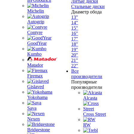
BFGoodrich
Литые диски
Стальные диски
Michelin
Диаметр обода
13"
Autogrip
14"
15"
Contyre
16"
17"
GoodYear
18"
19"
Kumho
20"
21"
Matador
22"
Все
Firemax
производители
Популярные
Gislaved
производители
Yokohama
Alcasta
Sava
Cross Street
Nexen
RW
Bridgestone