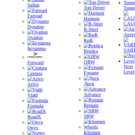
Sailun
Top Driver
Tungs
Farroad
Hartung
CAU
Dynamo
R-Steel
Акте
Ovation
КиК
Белшина
VAR
Replica
ORW
Forward
Next
Level
Forsage
Centara
Диск
Arivo
Advance
Viatti
Remain
Formula
SRW
RoadX
Onyx
Khomen