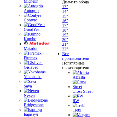
Michelin
Диаметр обода
13"
Autogrip
14"
15"
Contyre
16"
17"
GoodYear
18"
19"
Kumho
20"
21"
Matador
22"
Все
Firemax
производители
Популярные
Gislaved
производители
Yokohama
Alcasta
Sava
Cross Street
Nexen
RW
Bridgestone
Trebl
Барнаул