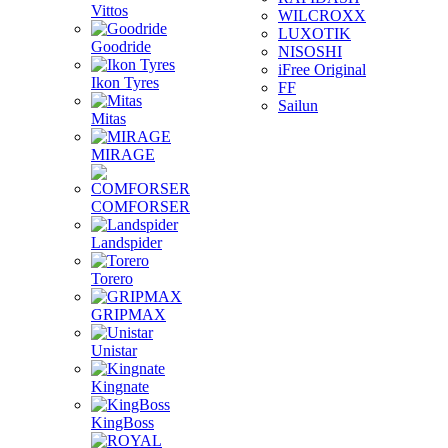
Vittos
WILCROXX
LUXOTIK
Goodride
NISOSHI
iFree Original
Ikon Tyres
FF
Sailun
Mitas
MIRAGE
COMFORSER
Landspider
Torero
GRIPMAX
Unistar
Kingnate
KingBoss