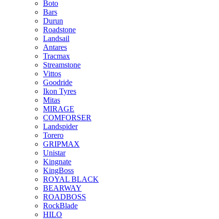
Boto
Bars
Durun
Roadstone
Landsail
Antares
Tracmax
Streamstone
Vittos
Goodride
Ikon Tyres
Mitas
MIRAGE
COMFORSER
Landspider
Torero
GRIPMAX
Unistar
Kingnate
KingBoss
ROYAL BLACK
BEARWAY
ROADBOSS
RockBlade
HILO