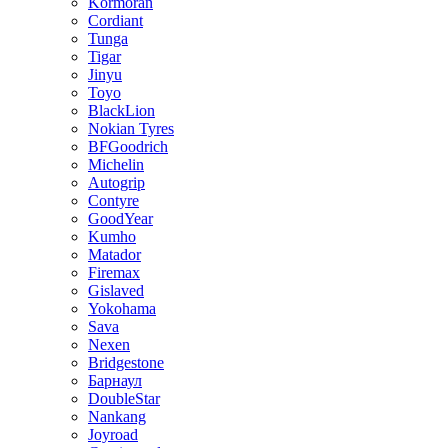
Kormoran
Cordiant
Tunga
Tigar
Jinyu
Toyo
BlackLion
Nokian Tyres
BFGoodrich
Michelin
Autogrip
Contyre
GoodYear
Kumho
Matador
Firemax
Gislaved
Yokohama
Sava
Nexen
Bridgestone
Барнаул
DoubleStar
Nankang
Joyroad