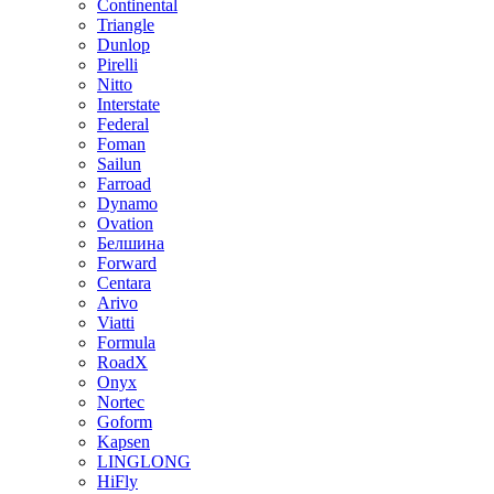
Continental
Triangle
Dunlop
Pirelli
Nitto
Interstate
Federal
Foman
Sailun
Farroad
Dynamo
Ovation
Белшина
Forward
Centara
Arivo
Viatti
Formula
RoadX
Onyx
Nortec
Goform
Kapsen
LINGLONG
HiFly