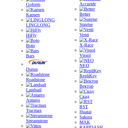
Accuride
Goform
Better
Kapsen
Sunrise
LINGLONG
Venti
HiFly
X-Race
Boto
Vissol
Bars
NEO
Durun
RepliKey
Roadstone
Вектор
Landsail
Скад
Antares
RST
Tracmax
Huatai
Sakura
Streamstone
MAK
RAPIDASH