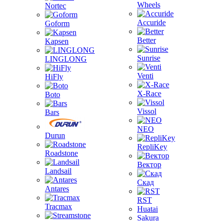
Wheels
Nortec
Accuride
Goform
Better
Kapsen
Sunrise
LINGLONG
Venti
HiFly
X-Race
Boto
Vissol
Bars
NEO
Durun
RepliKey
Roadstone
Вектор
Landsail
Скад
Antares
RST
Tracmax
Huatai
Sakura