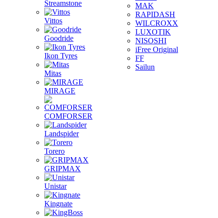
Streamstone
MAK
RAPIDASH
Vittos
WILCROXX
LUXOTIK
Goodride
NISOSHI
iFree Original
Ikon Tyres
FF
Sailun
Mitas
MIRAGE
COMFORSER
Landspider
Torero
GRIPMAX
Unistar
Kingnate