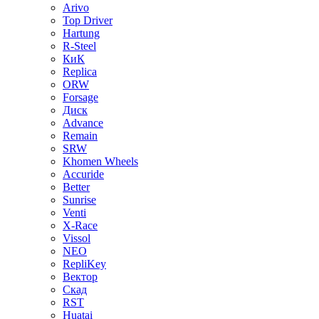
Arivo
Top Driver
Hartung
R-Steel
КиК
Replica
ORW
Forsage
Диск
Advance
Remain
SRW
Khomen Wheels
Accuride
Better
Sunrise
Venti
X-Race
Vissol
NEO
RepliKey
Вектор
Скад
RST
Huatai