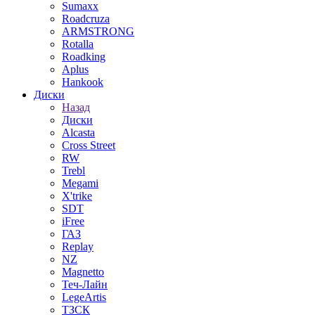
Sumaxx
Roadcruza
ARMSTRONG
Rotalla
Roadking
Aplus
Hankook
Диски
Назад
Диски
Alcasta
Cross Street
RW
Trebl
Megami
X'trike
SDT
iFree
ГАЗ
Replay
NZ
Magnetto
Теч-Лайн
LegeArtis
ТЗСК