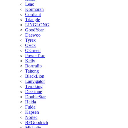
Leao
Kormoran
Cordiant
Triangle
LINGLONG
GoodYear
Daewoo
Tyrex
Омск
O'Green
PowerTrac
Kelly
Волтайр
Taitong
BlackLion
Lanvigator
Terraking
Deestone
DoubleStar
Haida
Fulda
Kapsen
Nortec
BFGoodrich
Michelin