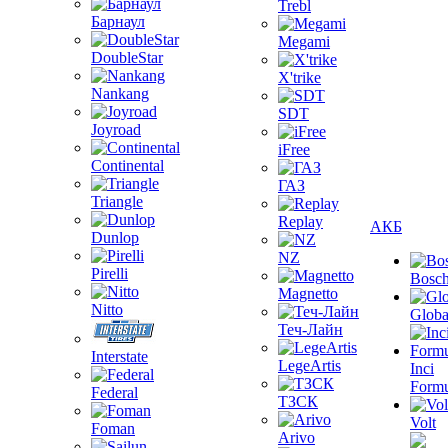
Trebl
Барнаул
Megami
DoubleStar
X'trike
Nankang
SDT
Joyroad
iFree
Continental
ГАЗ
Triangle
Replay
АКБ
Dunlop
NZ
Pirelli
Bosc
Magnetto
Nitto
Globa
Теч-Лайн
Interstate
LegeArtis
Inci
Formu
Federal
ТЗСК
Volt
Foman
Arivo