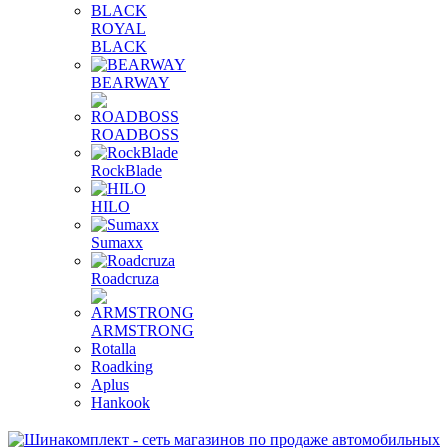
ROYAL
BLACK
BEARWAY
ROADBOSS
RockBlade
HILO
Sumaxx
Roadcruza
ARMSTRONG
Rotalla
Roadking
Aplus
Hankook