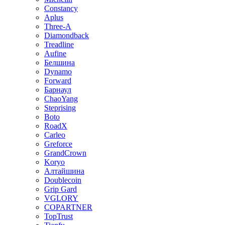
Constancy
Aplus
Three-A
Diamondback
Treadline
Aufine
Белшина
Dynamo
Forward
Барнаул
ChaoYang
Steprising
Boto
RoadX
Carleo
Greforce
GrandCrown
Koryo
Алтайшина
Doublecoin
Grip Gard
VGLORY
COPARTNER
TopTrust